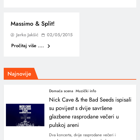
Massimo & Split!
Jerko Jakšić
02/05/2015
Pročitaj više ....
Najnovije
Domaća scena
Muzički info
Nick Cave & the Bad Seeds ispisali
su povijest s dvije savršene
glazbene rasprodane večeri u
pulskoj areni
Dva koncerta, dvije rasprodane večeri i