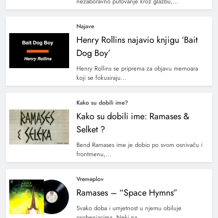
nezaboravno putovanje kroz glazbu,…
Najave
Henry Rollins najavio knjigu ‘Bait
Dog Boy’
Henry Rollins se priprema za objavu memoara
koji se fokusiraju…
Kako su dobili ime?
Kako su dobili ime: Ramases &
Selket ?
Bend Ramases ime je dobio po svom osnivaču i
frontmenu,…
Vremeplov
Ramases – “Space Hymns”
Svako doba i umjetnost u njemu obiluje
osobenjacima. Neki na…