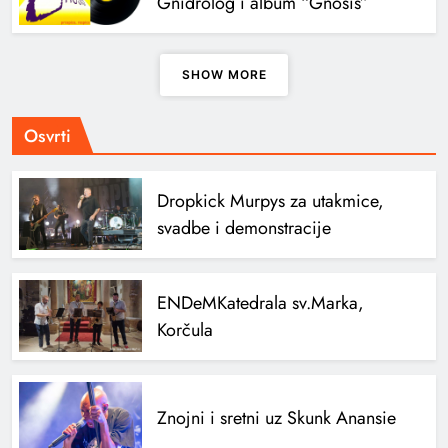
Gnidrolog i album “Gnosis”
SHOW MORE
Osvrti
Dropkick Murpys za utakmice,
svadbe i demonstracije
ENDeM
Katedrala sv.Marka,
Korčula
Znojni i sretni uz Skunk Anansie