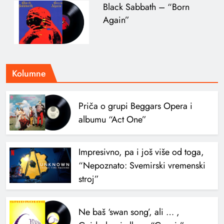
Black Sabbath – “Born
Again”
Kolumne
Priča o grupi Beggars Opera i
albumu “Act One”
Impresivno, pa i još više od toga,
“Nepoznato: Svemirski vremenski
stroj”
Ne baš ‘swan song’, ali … ,