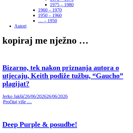
1975 – 1980
1960 – 1970
1950 – 1960
… – 1950
Autori
kopiraj me nježno …
Bizarno, tek nakon priznanja autora o
utjecaju, Keith podiže tužbu, “Gaucho”
plagijat?
Jerko Jakšić
26/06/2026
26/06/2026
Pročitaj više ....
Deep Purple & posudbe!