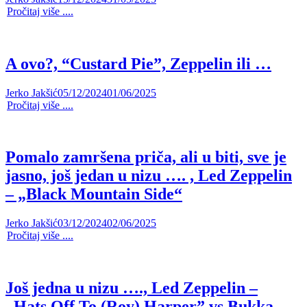
Pročitaj više ....
A ovo?, “Custard Pie”, Zeppelin ili …
Jerko Jakšić
05/12/2024
01/06/2025
Pročitaj više ....
Pomalo zamršena priča, ali u biti, sve je
jasno, još jedan u nizu …. , Led Zeppelin
– „Black Mountain Side“
Jerko Jakšić
03/12/2024
02/06/2025
Pročitaj više ....
Još jedna u nizu …., Led Zeppelin –
„Hats Off To (Roy) Harper” vs Bukka