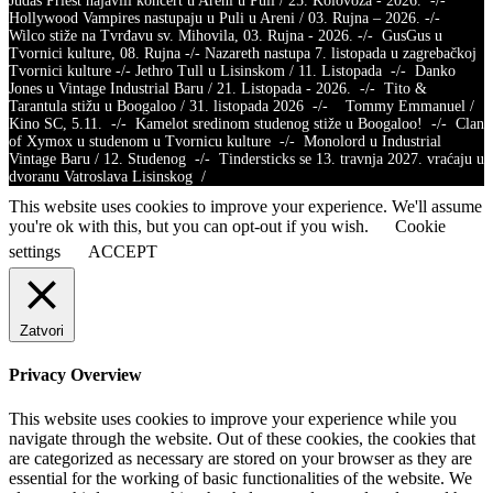
Judas Priest najavili koncert u Areni u Puli / 25. Kolovoza - 2026. -/-
Hollywood Vampires nastupaju u Puli u Areni / 03. Rujna – 2026. -/-
Wilco stiže na Tvrđavu sv. Mihovila, 03. Rujna - 2026. -/- GusGus u
Tvornici kulture, 08. Rujna -/- Nazareth nastupa 7. listopada u zagrebačkoj
Tvornici kulture -/- Jethro Tull u Lisinskom / 11. Listopada -/- Danko
Jones u Vintage Industrial Baru / 21. Listopada - 2026. -/- Tito &
Tarantula stižu u Boogaloo / 31. listopada 2026 -/- Tommy Emmanuel /
Kino SC, 5.11. -/- Kamelot sredinom studenog stiže u Boogaloo! -/- Clan
of Xymox u studenom u Tvornicu kulture -/- Monolord u Industrial
Vintage Baru / 12. Studenog -/- Tindersticks se 13. travnja 2027. vraćaju u
dvoranu Vatroslava Lisinskog /
This website uses cookies to improve your experience. We'll assume
you're ok with this, but you can opt-out if you wish.
Cookie
settings
ACCEPT
Zatvori
Privacy Overview
This website uses cookies to improve your experience while you
navigate through the website. Out of these cookies, the cookies that
are categorized as necessary are stored on your browser as they are
essential for the working of basic functionalities of the website. We