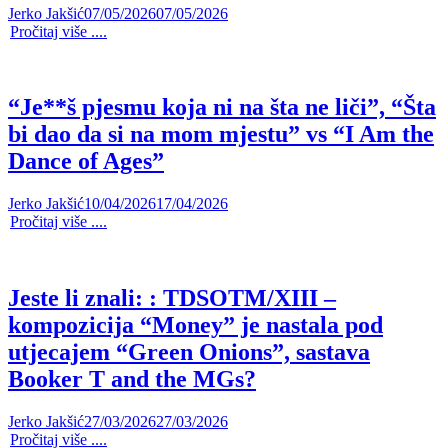
Jerko Jakšić
07/05/2026
07/05/2026
Pročitaj više ....
“Je**š pjesmu koja ni na šta ne liči”, “Šta
bi dao da si na mom mjestu” vs “I Am the
Dance of Ages”
Jerko Jakšić
10/04/2026
17/04/2026
Pročitaj više ....
Jeste li znali: : TDSOTM/XIII –
kompozicija “Money” je nastala pod
utjecajem “Green Onions”, sastava
Booker T and the MGs?
Jerko Jakšić
27/03/2026
27/03/2026
Pročitaj više ....