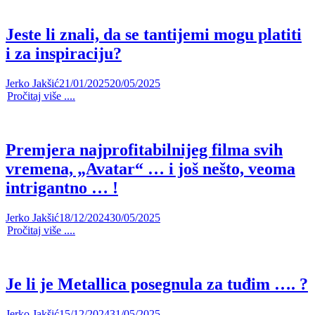
Jeste li znali, da se tantijemi mogu platiti
i za inspiraciju?
Jerko Jakšić
21/01/2025
20/05/2025
Pročitaj više ....
Premjera najprofitabilnijeg filma svih
vremena, „Avatar“ … i još nešto, veoma
intrigantno … !
Jerko Jakšić
18/12/2024
30/05/2025
Pročitaj više ....
Je li je Metallica posegnula za tuđim …. ?
Jerko Jakšić
15/12/2024
31/05/2025