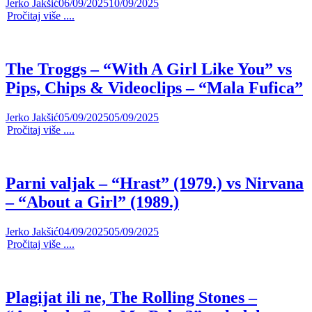
Jerko Jakšić
06/09/2025
10/09/2025
Pročitaj više ....
The Troggs – “With A Girl Like You” vs
Pips, Chips & Videoclips – “Mala Fufica”
Jerko Jakšić
05/09/2025
05/09/2025
Pročitaj više ....
Parni valjak – “Hrast” (1979.) vs Nirvana
– “About a Girl” (1989.)
Jerko Jakšić
04/09/2025
05/09/2025
Pročitaj više ....
Plagijat ili ne, The Rolling Stones –