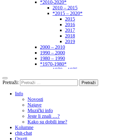
*2010-2020*
2010 – 2015
*2015 – 2020*
2015
2016
2017
2018
2019
2000 – 2010
1990 – 2000
1980 – 1990
*1970-1980*
1970 – 1975
1975 – 1980
1960 – 1970
Pretraži:
1950 – 1960
… – 1950
Info
Autori
Novosti
Najave
Muzički info
Jeste li znali …?
Kako su dobili ime?
Kolumne
chit-chat
Osvrti