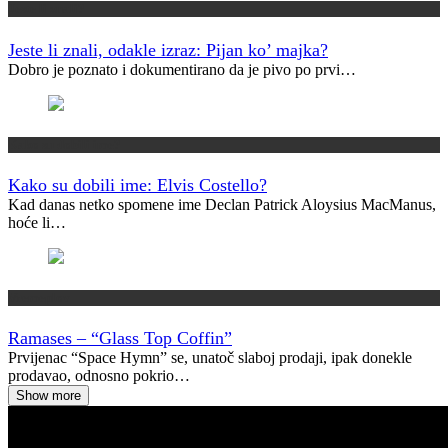
Jeste li znali?
Jeste li znali, odakle izraz: Pijan ko’ majka?
Dobro je poznato i dokumentirano da je pivo po prvi…
Kako su dobili ime?
Kako su dobili ime: Elvis Costello?
Kad danas netko spomene ime Declan Patrick Aloysius MacManus,
hoće li…
Vremeplov
Ramases – “Glass Top Coffin”
Prvijenac “Space Hymn” se, unatoč slaboj prodaji, ipak donekle
prodavao, odnosno pokrio…
Show more