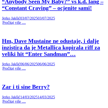
“Anybody Seen My Baby?” vs k.d. lang –
“Constant Craving” – ocjenite sami!
Jerko Jakšić
03/07/2025
03/07/2025
Pročitaj više ....
Hm, Dave Mustaine ne odustaje, i dalje
inzistira da je Metallica kopirala riff za
veliki hit “Enter Sandman”…
Jerko Jakšić
06/06/2025
06/06/2025
Pročitaj više ....
Zar i ti sine Berry?
Jerko Jakšić
14/03/2025
14/03/2025
Pročitaj više ....