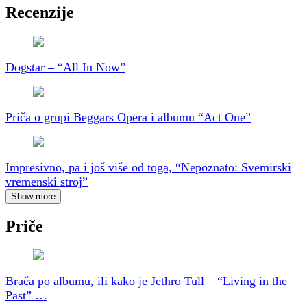
Recenzije
Dogstar – “All In Now”
Priča o grupi Beggars Opera i albumu “Act One”
Impresivno, pa i još više od toga, “Nepoznato: Svemirski
vremenski stroj”
Show more
Priče
Brača po albumu, ili kako je Jethro Tull – “Living in the
Past” …