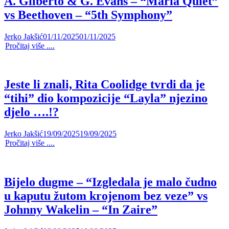
A. Gilberto & G. Evans – “Maria Quiet”
vs Beethoven – “5th Symphony”
Jerko Jakšić
01/11/2025
01/11/2025
Pročitaj više ....
Jeste li znali, Rita Coolidge tvrdi da je
“tihi” dio kompozicije “Layla” njezino
djelo ….!?
Jerko Jakšić
19/09/2025
19/09/2025
Pročitaj više ....
Bijelo dugme – “Izgledala je malo čudno
u kaputu žutom krojenom bez veze” vs
Johnny Wakelin – “In Zaire”