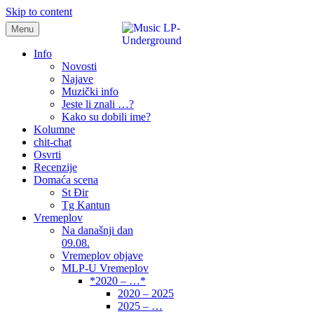
Skip to content
Menu
samo muzika i …..
Info
Novosti
Najave
Muzički info
Jeste li znali …?
Kako su dobili ime?
Kolumne
chit-chat
Osvrti
Recenzije
Domaća scena
St Đir
Tg Kantun
Vremeplov
Na današnji dan
09.08.
Vremeplov objave
MLP-U Vremeplov
*2020 – …*
2020 – 2025
2025 – …