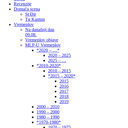
Recenzije
Domaća scena
St Đir
Tg Kantun
Vremeplov
Na današnji dan
09.08.
Vremeplov objave
MLP-U Vremeplov
*2020 – …*
2020 – 2025
2025 – …
*2010-2020*
2010 – 2015
*2015 – 2020*
2015
2016
2017
2018
2019
2000 – 2010
1990 – 2000
1980 – 1990
*1970-1980*
1970 – 1975