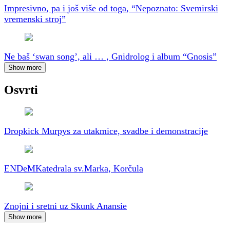
Impresivno, pa i još više od toga, “Nepoznato: Svemirski
vremenski stroj”
Ne baš ‘swan song’, ali … , Gnidrolog i album “Gnosis”
Show more
Osvrti
Dropkick Murpys za utakmice, svadbe i demonstracije
ENDeM
Katedrala sv.Marka, Korčula
Znojni i sretni uz Skunk Anansie
Show more