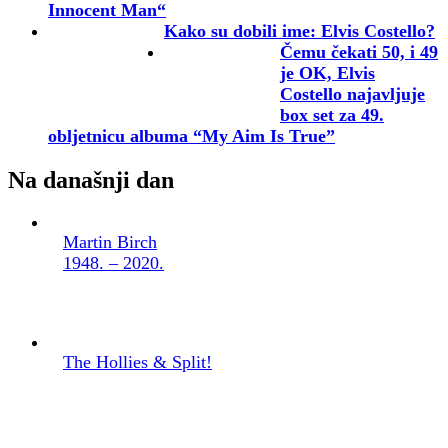
Innocent Man“
Kako su dobili ime: Elvis Costello?
Čemu čekati 50, i 49
je OK, Elvis
Costello najavljuje
box set za 49.
obljetnicu albuma “My Aim Is True”
Na današnji dan
Martin Birch
1948. – 2020.
The Hollies & Split!