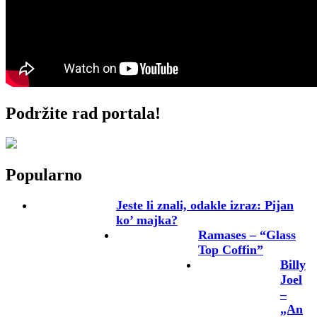
Podržite rad portala!
Popularno
Jeste li znali, odakle izraz: Pijan
ko’ majka?
Ramases – “Glass
Top Coffin”
Billy
Joel
–
„An