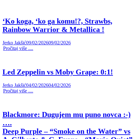
‘Ko koga, ‘ko ga komu!?, Strawbs,
Rainbow Warrior & Metallica !
Jerko Jakšić
09/02/2026
09/02/2026
Pročitaj više ....
Led Zeppelin vs Moby Grape: 0:1!
Jerko Jakšić
04/02/2026
04/02/2026
Pročitaj više ....
Blackmore: Dugujem mu puno novca :-)
….
Deep Purple – “Smoke on the Water” vs