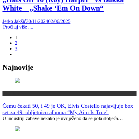
White – „Shake ‘Em On Down“
Jerko Jakšić
30/11/2024
02/06/2025
Pročitaj više ....
1
2
3
Najnovije
Muzički info
Čemu čekati 50, i 49 je OK, Elvis Costello najavljuje box
set za 49. obljetnicu albuma “My Aim Is True”
U industriji zabave nekako je uvriježeno da se pola stoljeća…