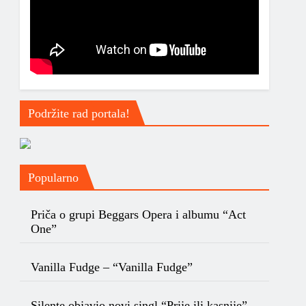
Podržite rad portala!
Popularno
Priča o grupi Beggars Opera i albumu “Act
One”
Vanilla Fudge – “Vanilla Fudge”
Silente objavio novi singl “Prije ili kasnije”