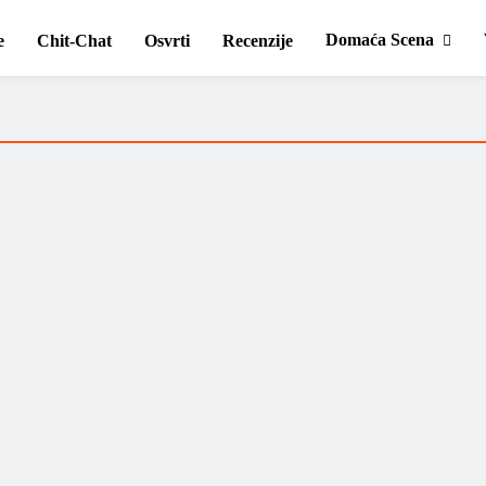
Domaća Scena
e
Chit-Chat
Osvrti
Recenzije
Kako su dobili ime: Jethro Tull?
Jerko Jakšić
26/05/2026
Pročitaj više ....