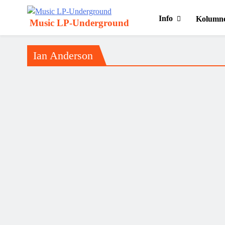
Info
Kolumn
Music LP-Underground
samo muzika i …..
Ian Anderson
Jethro Tull – “The Chateau d’Isaster Tapes” aka
“The Chateau D’Herouville Sessions”
Jerko Jakšić
26/05/2026
Pročitaj više ....