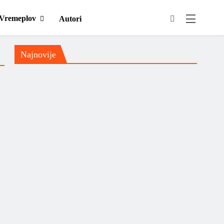
Vremeplov
Autori
Najnovije
Domaća scena
Novo
Silente objavio novi singl
“Prije ili kasnije”
Muzički info