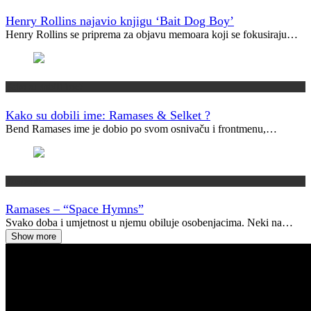
Henry Rollins najavio knjigu ‘Bait Dog Boy’
Henry Rollins se priprema za objavu memoara koji se fokusiraju…
Kako su dobili ime?
Kako su dobili ime: Ramases & Selket ?
Bend Ramases ime je dobio po svom osnivaču i frontmenu,…
Vremeplov
Ramases – “Space Hymns”
Svako doba i umjetnost u njemu obiluje osobenjacima. Neki na…
Show more