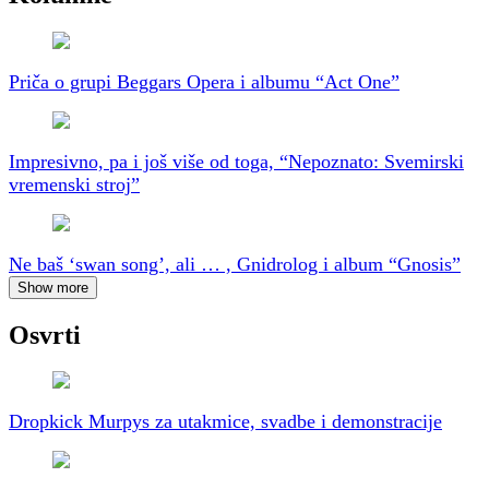
Priča o grupi Beggars Opera i albumu “Act One”
Impresivno, pa i još više od toga, “Nepoznato: Svemirski
vremenski stroj”
Ne baš ‘swan song’, ali … , Gnidrolog i album “Gnosis”
Show more
Osvrti
Dropkick Murpys za utakmice, svadbe i demonstracije