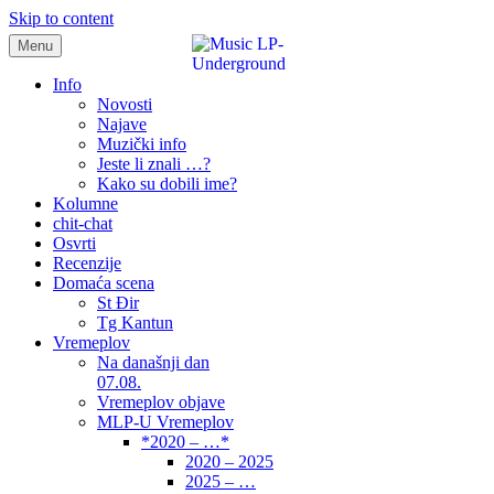
Skip to content
Menu
samo muzika i …..
Info
Novosti
Najave
Muzički info
Jeste li znali …?
Kako su dobili ime?
Kolumne
chit-chat
Osvrti
Recenzije
Domaća scena
St Đir
Tg Kantun
Vremeplov
Na današnji dan
07.08.
Vremeplov objave
MLP-U Vremeplov
*2020 – …*
2020 – 2025
2025 – …