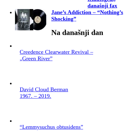
današnji fax
Jane’s Addiction – “Nothing’s
Shocking”
Na današnji dan
Creedence Clearwater Revival –
„Green River”
David Cloud Berman
1967. – 2019.
“Lemmysuchus obtusidens”