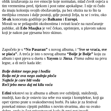
oblik izražavanja za sve emocije koje normalan, mlad
čovik
osjeća u
tim vremenima pred, tijekom i post ratne apokalipse. I nije ni čudo
da imaju koloniju svojih obožavatelja, pa bez obzira na to što ta
medijska cenzura i dalje postoji, gdje postoji želja, tu se i svira, oko
50-ak
koncerata godišnje po
Balkanu
i
Europi.
Morali su se prilagoditi okolnostima i svirati kraće na razočaranje
publike, ali
Edo Maajka
je već čekao, upristojen, u plavom sakou
koji je nakon par pjesama brzo skinuo.
Započelo je s
“No Pasaran”
s novog albuma, i “
Sve se vraća, sve
se plaća”
. A treća je isto s novog albuma
“Bolje je Bolje”
koju za
album i spot pjeva u duetu s
Yayom
iz
Jinxa
.
Pisma
odma
na prvu
legne, a di neće kada ide:
Bolje doktor nego pop i hodža
Bolja mi je ova nego zadnja ploča
Najteže je care biti vođa
Reći jebo meso daj mi kilu voća
Edini
tekstovi su iz albuma u album sve ozbiljniji, staloženiji,
mudriji, kao da je ostavio iza sebe sva sranja i komplekse, koji ga
opet vjerno prate u svakodnevnoj borbi. Pa iako je za festival
ponekad minus cijepiti publiku s novim stvarima, ako su ovako
dobre, onda je čast prisustvovati kada ih prvi put izvodi.