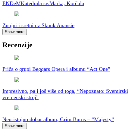
ENDeM
Katedrala sv.Marka, Korčula
Znojni i sretni uz Skunk Anansie
Show more
Recenzije
Priča o grupi Beggars Opera i albumu “Act One”
Impresivno, pa i još više od toga, “Nepoznato: Svemirski
vremenski stroj”
Nepristojno dobar album, Grim Burns – “Majesty”
Show more