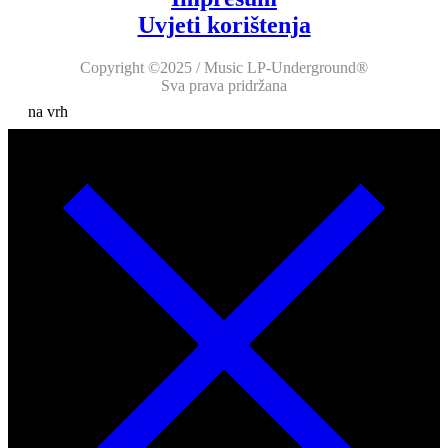
Uvjeti korištenja
Copyright ©2025 / Music LP-Underground®
Sva prava pridržana
na vrh