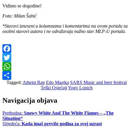
Vidimo se dogodine!
Foto: Milan Šabić
*Stavovi izneseni u kolumnama i komentarima na ovom portalu su
osobni stavovi autora i ne odražavaju nužno stav MLP-U portala.
Facebook
Twitter
WhatsApp
Tagged:
Atheist Rap
Edo Maajka
SARS Music and beer festival
Share
Teški Osjećaji
Yogy Lonich
Navigacija objava
Prethodna:
Snowy White And The White Flames – „The
Situation“
Slijedeća:
Kada imaš previše godina za svoj uzrast