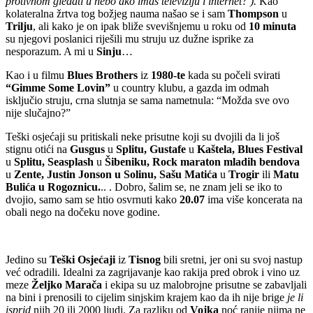
protivnom gledati u nebo ako imaš televiziju i internet? ).
Kao
kolateralna žrtva tog božjeg nauma našao se i sam
Thompson
u
Trilju
, ali kako je on ipak bliže svevišnjemu u roku od
10 minuta
su njegovi poslanici riješili mu struju uz dužne isprike za
nesporazum. A mi u
Sinju
…
Kao i u filmu
Blues Brothers
iz
1980-te
kada su počeli svirati
“Gimme Some Lovin”
u country klubu, a gazda im odmah
isključio struju, crna slutnja se sama nametnula: “Možda sve ovo
nije slučajno?”
Teški osjećaji su pritiskali neke prisutne koji su dvojili da li još
stignu otići na
Gusgus
u
Splitu
, Gustafe
u
Kaštela, Blues Festival
u
Splitu,
Seasplash
u
Šibeniku, Rock maraton mladih bendova
u
Zente, Justin Jonson u Solinu, Sašu Matića
u
Trogir
ili
Matu
Bulića u Rogoznicu.
.. . Dobro, šalim se, ne znam jeli se iko to
dvojio, samo sam se htio osvrnuti kako
20.07
ima više koncerata na
obali nego na dočeku nove godine.
Jedino su
Teški Osjećaji
iz
Tisnog
bili sretni, jer oni su svoj nastup
već odradili. Idealni za zagrijavanje kao rakija pred obrok i vino uz
meze
Željko Marača
i ekipa su uz malobrojne prisutne se zabavljali
na bini i prenosili to cijelim sinjskim krajem kao da ih nije brige
je li
isprid
njih 20 ili 2000 ljudi. Za razliku od
Vojka
noć ranije njima ne