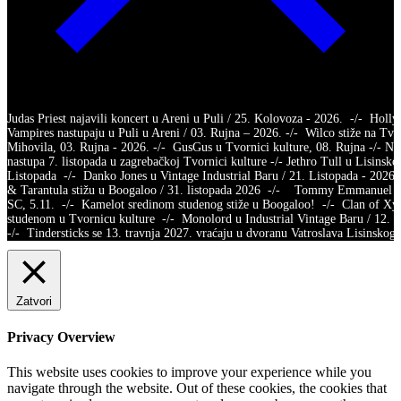
Judas Priest najavili koncert u Areni u Puli / 25. Kolovoza - 2026. -/- Holl
Vampires nastupaju u Puli u Areni / 03. Rujna – 2026. -/- Wilco stiže na Tvr
Mihovila, 03. Rujna - 2026. -/- GusGus u Tvornici kulture, 08. Rujna -/- Na
nastupa 7. listopada u zagrebačkoj Tvornici kulture -/- Jethro Tull u Lisinsko
Listopada -/- Danko Jones u Vintage Industrial Baru / 21. Listopada - 2026.
& Tarantula stižu u Boogaloo / 31. listopada 2026 -/- Tommy Emmanuel /
SC, 5.11. -/- Kamelot sredinom studenog stiže u Boogaloo! -/- Clan of X
studenom u Tvornicu kulture -/- Monolord u Industrial Vintage Baru / 12.
-/- Tindersticks se 13. travnja 2027. vraćaju u dvoranu Vatroslava Lisins
Zatvori
Privacy Overview
This website uses cookies to improve your experience while you
navigate through the website. Out of these cookies, the cookies that