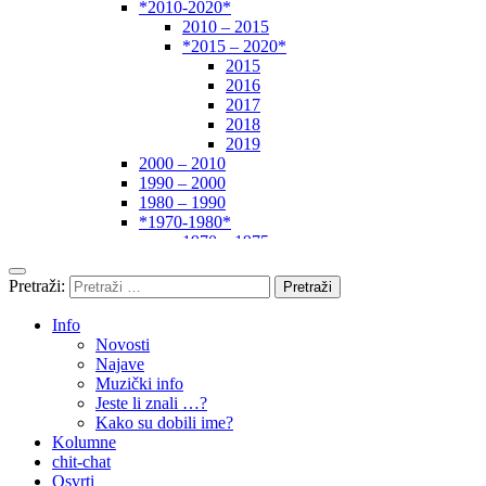
*2010-2020*
2010 – 2015
*2015 – 2020*
2015
2016
2017
2018
2019
2000 – 2010
1990 – 2000
1980 – 1990
*1970-1980*
1970 – 1975
1975 – 1980
1960 – 1970
Pretraži:
1950 – 1960
… – 1950
Info
Autori
Novosti
Najave
Muzički info
Jeste li znali …?
Kako su dobili ime?
Kolumne
chit-chat
Osvrti