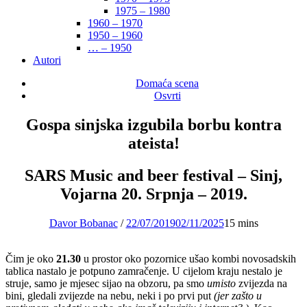
1975 – 1980
1960 – 1970
1950 – 1960
… – 1950
Autori
Domaća scena
Osvrti
Gospa sinjska izgubila borbu kontra
ateista!
SARS Music and beer festival – Sinj,
Vojarna 20. Srpnja – 2019.
Davor Bobanac
/
22/07/2019
02/11/2025
15 mins
Čim je oko
21.30
u prostor oko pozornice ušao kombi novosadskih
tablica nastalo je potpuno zamračenje. U cijelom kraju nestalo je
struje, samo je mjesec sijao na obzoru, pa smo
umisto
zvijezda na
bini, gledali zvijezde na nebu, neki i po prvi put
(jer zašto u