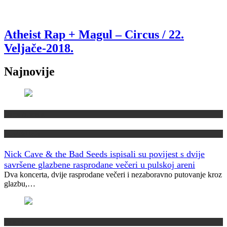
Atheist Rap + Magul – Circus / 22.
Veljače-2018.
Najnovije
Domaća scena
Muzički info
Nick Cave & the Bad Seeds ispisali su povijest s dvije
savršene glazbene rasprodane večeri u pulskoj areni
Dva koncerta, dvije rasprodane večeri i nezaboravno putovanje kroz
glazbu,…
Najave