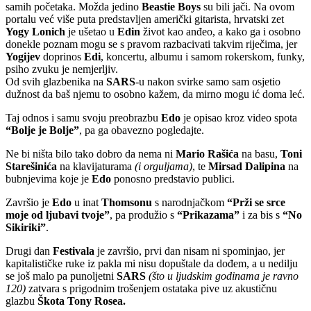
samih početaka. Možda jedino
Beastie Boys
su bili jači. Na ovom
portalu već više puta predstavljen američki gitarista, hrvatski zet
Yogy Lonich
je ušetao u
Edin
život kao anđeo, a kako ga i osobno
donekle poznam mogu se s pravom razbacivati takvim riječima, jer
Yogijev
doprinos
Edi
, koncertu, albumu i samom rokerskom, funky,
psiho zvuku je nemjerljiv.
Od svih glazbenika na
SARS
-u nakon svirke samo sam osjetio
dužnost da baš njemu to osobno kažem, da mirno mogu ić doma leć.
Taj odnos i samu svoju preobrazbu
Edo
je opisao kroz video spota
“Bolje je Bolje”
, pa ga obavezno pogledajte.
Ne bi ništa bilo tako dobro da nema ni
Mario Rašića
na basu,
Toni
Starešinića
na klavijaturama
(i orguljama)
, te
Mirsad Dalipina
na
bubnjevima koje je
Edo
ponosno predstavio publici.
Završio je
Edo
u inat
Thomsonu
s narodnjačkom
“Prži se srce
moje od ljubavi tvoje”
, pa produžio s
“Prikazama”
i za bis s
“No
Sikiriki”
.
Drugi dan
Festivala
je završio, prvi dan nisam ni spominjao, jer
kapitalističke ruke iz pakla mi nisu dopuštale da dođem, a u nedilju
se još malo pa punoljetni
SARS
(što u ljudskim godinama je ravno
120)
zatvara s prigodnim trošenjem ostataka pive uz akustičnu
glazbu
Škota Tony Rosea.