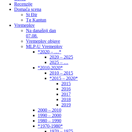
Recenzije
Domaća scena
St Đir
Tg Kantun
Vremeplov
Na današnji dan
07.08.
Vremeplov objave
MLP-U Vremeplov
*2020 – …*
2020 – 2025
2025 – …
*2010-2020*
2010 – 2015
*2015 – 2020*
2015
2016
2017
2018
2019
2000 – 2010
1990 – 2000
1980 – 1990
*1970-1980*
1970 – 1975