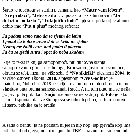
Šarao je repertoar sa starim pjesmama kao
“Mater vam jebem”,
“Sve prolazi”, “Jebo vladu”
…i počastio nas s tim novim
“Ja
dolazim i odlazim”, “Izdajničko kolo”
i pjesma po kojoj je album
dobio ime “
Put u plus”
moćnog refrena:
Ja padam samo zato da se sjetim da letim
I padat ću koliko treba dok se krila ne sjetim
Nemoj me žaliti care, kad patim il plačem
Ja ću se sjetiti sutra i opet do neba skačem
Nije to tekst iz knjiga samopomoći, niti duhovna sranja
samoprozvanih gurua i psihologa,
Edo
samo govori u prvom licu,
obraća se tebi, meni, najviše sebi. S
“No sikiriki”
pjesmom
2004.
je
završio osnovnu školu,
2010.
s pjesmom
“Ove Godine”
je
maturirao, čini mi se 2018 je s cijelim albumom diplomirao na temu
vlastitog puta prema samospoznaji i sreći. A na tom putu mu se našla
po prvi puta publika u
Sinju
, nadamo se ne zadnji put.
Edo
je tako
iskren i spontan da sve što opjeva se odmah prima, pa bilo to novo
ili staro, publika ga je pratila.
A sada o bendu: ja ne poznam ni jedan hip hop, rap pjevača koji ima
bolji bend od njega, ne računajući tu
TBF
naravno koji su bend od