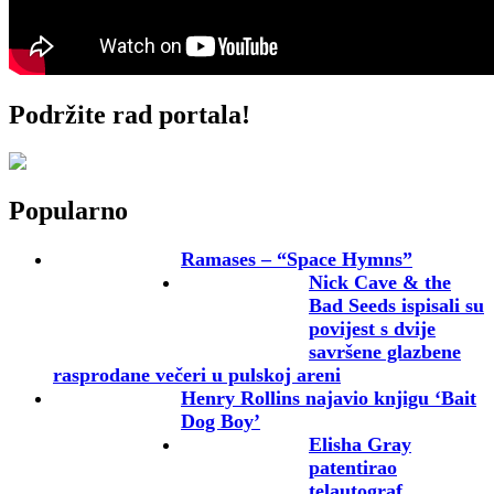
Podržite rad portala!
Popularno
Ramases – “Space Hymns”
Nick Cave & the
Bad Seeds ispisali su
povijest s dvije
savršene glazbene
rasprodane večeri u pulskoj areni
Henry Rollins najavio knjigu ‘Bait
Dog Boy’
Elisha Gray
patentirao
telautograf,