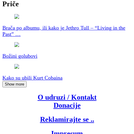
Priče
Brača po albumu, ili kako je Jethro Tull – “Living in the
Past” …
Božini golubovi
Kako su ubili Kurt Cobaina
Show more
O udruzi / Kontakt
Donacije
Reklamirajte se ..
Impresum