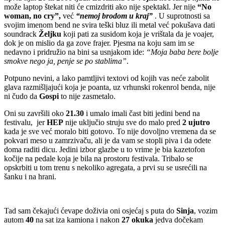
može laptop štekat niti će cmizdriti ako nije spektakl. Jer nije
“No
woman, no cry”,
već
“nemoj brodom u kraj”
. U suprotnosti sa
svojim imenom bend ne svira teški bluz ili metal već pokušava dati
soundrack
Željku
koji pati za susidom koja je vrištala da je voajer,
dok je on mislio da ga zove frajer. Pjesma na koju sam im se
nedavno i pridružio na bini sa usnjakom ide:
“Moja baba bere bolje
smokve nego ja, penje se po stablima”
.
Potpuno nevini, a lako pamtljivi textovi od kojih vas neće zabolit
glava razmišljajući koja je poanta, uz vrhunski rokenrol benda, nije
ni čudo da
Gospi
to nije zasmetalo.
Oni su završili oko
21.30
i umalo imali čast biti jedini bend na
festivalu, jer
HEP
nije uključio struju sve do malo pred
2 ujutro
kada je sve već moralo biti gotovo. To nije dovoljno vremena da se
pokvari meso u zamrzivaču, ali je da vam se stopli piva i da odete
doma raditi dicu. Jedini izbor glazbe u to vrime je bia kazetofon
kočije na pedale koja je bila na prostoru festivala. Tribalo se
opskrbiti u tom trenu s nekoliko agregata, a prvi su se usrećili na
šanku i na hrani.
Tad sam čekajući ćevape doživia oni osjećaj s puta do
Sinja
, vozim
autom
40
na sat iza kamiona i nakon
27 okuka
jedva dočekam