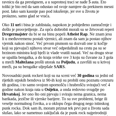
ravnicu da ga prestignem, a u suprotnoj traci se nađe
5
auta. Eto
toliki je bio red da sam odustao od svoje namjere da prekinem mesni
post. Iako sam kasnije pao pod iskušenje, jer sve u životu je
prolazno,
samo glad se vraća
.
Oko
11 uri
i bina je zablistala, napokon je pobijeđeno zamračenje i
došlo je prosvjetljenje. Za opću dobrobit morali su se žrtvovati reperi
Dregermajster
da bi se na binu popeli
Atheist Rap
. Ne znam jesu
li u međuvremenu postali vjernici, ali znam da sam ja postao njihov
vjernik nakon sinoć. Već prvom pismom su dozvali one iz kočije
koji su pjevajući njihovu stvar već odpedalirali na cestu pa su se
brzinom ministra koji bježi iz vlade vratili nazad. Već na drugu stvar
se upalila bengalka, a do kraja svirke sve 3 koju su čuvane za 3 gola
u mreži
Maltežana
prošli utorak na
Poljudu
, a završili su u krivoj
mreži, pa su bengalke uljepšale
SARS
.
Novosadski punk rockeri koji su na sceni već
30 godina
su jedni od
rijetkih srpskih bendova iz 90-ih koji su probili onu poznatu cenzuru
tih godina, i to samo svojom upornošću i hrabrošću svirajući već 4
godine nakon kraja rata u
Osijeku
, a onda redovno svugdje po
Hrvatskoj
. Jer ono što oni pjevaju i sviraju nema granica, nema
barikada, jezične ili vjerske barijere. To su sve problemi, brige ili
veselje normalnog čovika, a u oklopu čega drugog nego istinskog
punk rocka. Dok sam ih, moram priznat tek prvi put u životu sada
slušao, lako se nametnuo zaključak da je punk rock najprirodniji