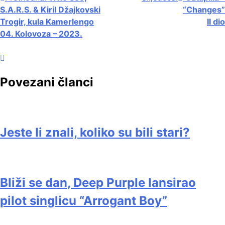
S.A.R.S. & Kiril Džajkovski
“Changes”
objava
Trogir, kula Kamerlengo
II dio
04. Kolovoza – 2023.
Povezani članci
Jeste li znali, koliko su bili stari?
Bliži se dan, Deep Purple lansirao
pilot singlicu “Arrogant Boy”