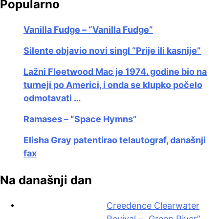
Popularno
Vanilla Fudge – “Vanilla Fudge”
Silente objavio novi singl “Prije ili kasnije”
Lažni Fleetwood Mac je 1974. godine bio na
turneji po Americi, i onda se klupko počelo
odmotavati …
Ramases – “Space Hymns”
Elisha Gray patentirao telautograf, današnji
fax
Na današnji dan
Creedence Clearwater
Revival – „Green River”