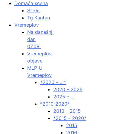
Domaća scena
St Đir
Tg Kantun
Vremeplov
Na današnji
dan
07.08.
Vremeplov
objave
MLP-U
Vremeplov
*2020 – …*
2020 – 2025
2025 – …
*2010-2020*
2010 – 2015
*2015 – 2020*
2015
2016