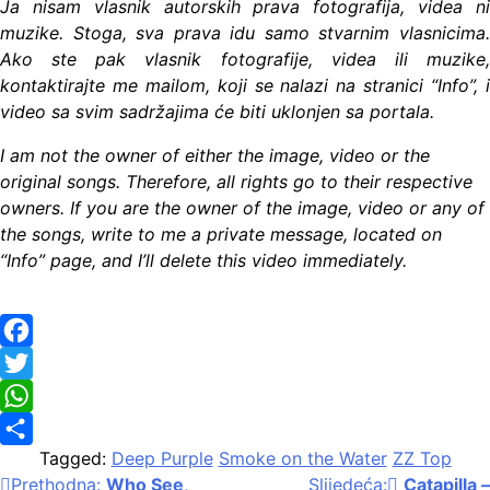
Ja nisam vlasnik autorskih prava fotografija, videa ni
muzike. Stoga, sva prava idu samo stvarnim vlasnicima.
Ako ste pak vlasnik fotografije, videa ili muzike,
kontaktirajte me mailom, koji se nalazi na stranici “Info”, i
video sa svim sadržajima će biti uklonjen sa portala.
I am not the owner of either the image, video or the
original songs. Therefore, all rights go to their respective
owners. If you are the owner of the image, video or any of
the songs, write to me a private message, located on
“Info” page, and I’ll delete this video immediately.
Facebook
Twitter
WhatsApp
Tagged:
Deep Purple
Smoke on the Water
ZZ Top
Share
Navigacija
Prethodna:
Who See,
Slijedeća:
Catapilla –