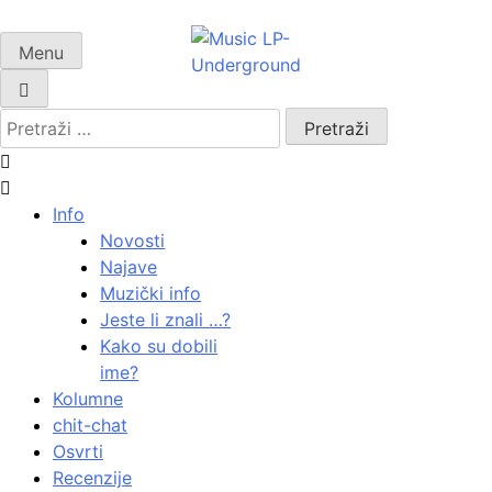
Skip
to
Menu
samo muzika i …..
content
Pretraži:
Info
Novosti
Najave
Muzički info
Jeste li znali …?
Kako su dobili
ime?
Kolumne
chit-chat
Osvrti
Recenzije