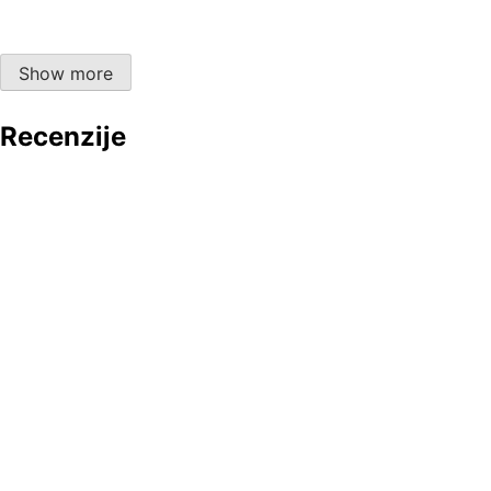
ENDeM
Katedrala sv.Marka, Korčula
Show more
Recenzije
Znojni i sretni uz Skunk Anansie