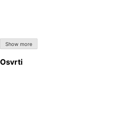
Priča o grupi Beggars Opera i albumu “Act One”
Impresivno, pa i još više od toga, “Nepoznato:
Svemirski vremenski stroj”
Show more
Osvrti
Ne baš ‘swan song’, ali … , Gnidrolog i album “Gnosis”
Dropkick Murpys za utakmice, svadbe i
demonstracije