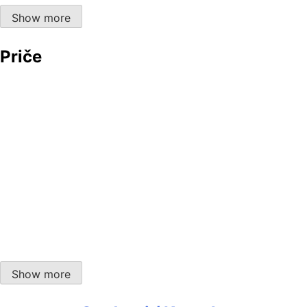
Svemirski vremenski stroj”
Show more
Priče
Nepristojno dobar album, Grim Burns – “Majesty”
Brača po albumu, ili kako je Jethro Tull – “Living in
the Past” …
Božini golubovi
Show more