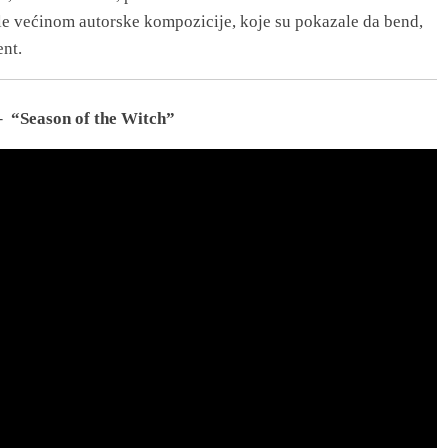
ile većinom autorske kompozicije, koje su pokazale da bend,
ent.
 –
“Season of the Witch”