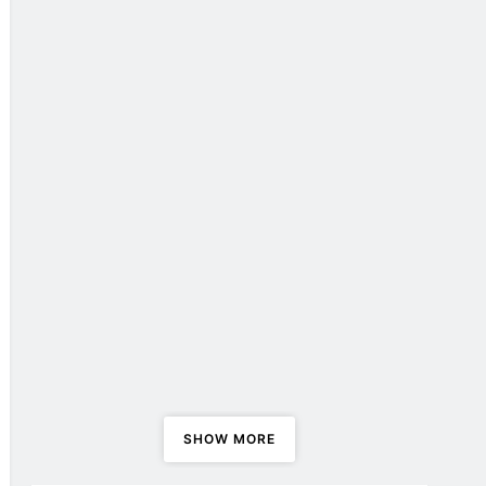
Nick Cave & the Bad Seeds
ispisali su povijest s dvije
savršene glazbene rasprodane
večeri u pulskoj areni
Najave
Henry Rollins najavio knjigu
‘Bait Dog Boy’
Kako su dobili ime?
Kako su dobili ime: Ramases
& Selket ?
SHOW MORE