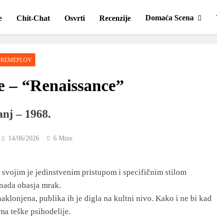
Domaća Scena
e
Chit-Chat
Osvrti
Recenzije
VREMEPLOV
e – “Renaissance”
anj – 1968.
/
14/06/2026
6 Mins
svojim je jedinstvenim pristupom i specifičnim stilom
enada obasja mrak.
naklonjena, publika ih je digla na kultni nivo. Kako i ne bi kad
ima teške psihodelije.