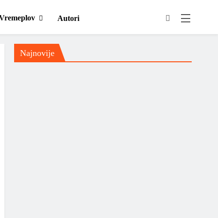
Vremeplov
Autori
Najnovije
Vremeplov
Billy Joel – „An Innocent
Man“
Domaća scena
Muzički info