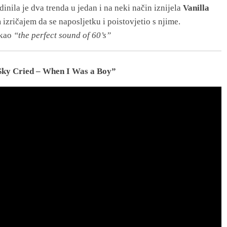
inila je dva trenda u jedan i na neki način iznijela
Vanilla
izričajem da se naposljetku i poistovjetio s njime.
 kao
“the perfect sound of
60’s”
 Sky Cried – When I Was a Boy”