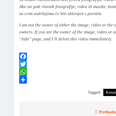
Ako ste pak vlasnik fotografije, videa ili muzike, kon
sa svim sadržajima će biti uklonjen s portala.
I am not the owner of either the image, video or the o
owners. If you are the owner of the image, video or a
“Info” page, and I’ll delete this video immediately.
Facebook
Twitter
WhatsApp
Share
Tagged:
Renai
Prethodn
Navigacija