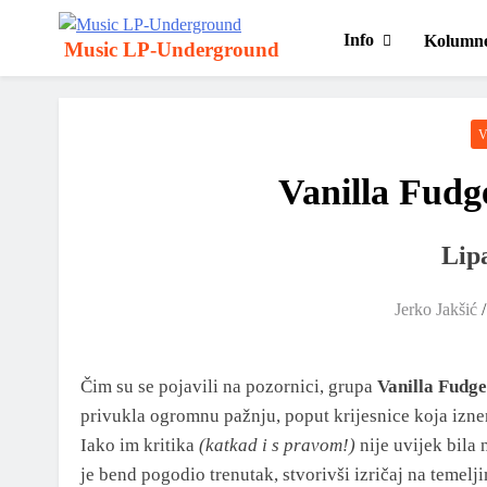
Skip
to
Info
Kolumn
Music LP-Underground
content
samo muzika i …..
Vanilla Fudg
Lip
Jerko Jakšić
Čim su se pojavili na pozornici, grupa
Vanilla Fudge
privukla ogromnu pažnju, poput krijesnice koja izn
Iako im kritika
(katkad i s pravom!)
nije uvijek bila 
je bend pogodio trenutak, stvorivši izričaj na temelj