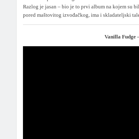
Razlog je jasan – bio je to prvi album na kojem su b
pored maštovitog izvođačkog, ima i skladateljski tal
Vanilla Fudge