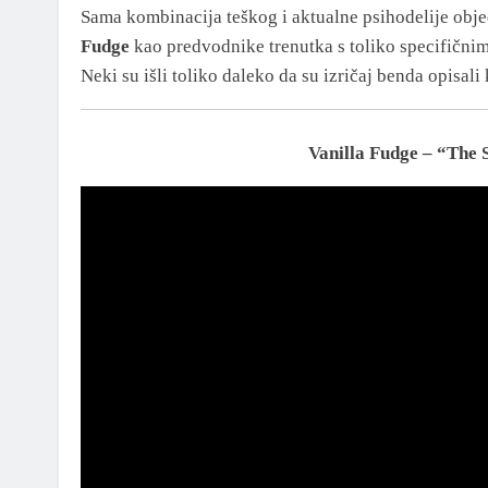
Sama kombinacija teškog i aktualne psihodelije objed
Fudge
kao predvodnike trenutka s toliko specifičnim 
Neki su išli toliko daleko da su izričaj benda opisali
Vanilla Fudge – “The