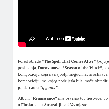
Pored obrade
“The Spell That Comes After”
(koju j
posljednja,
Donovanova
,
“Season of the Witch”
, k
kompoziciju koja na najbolji mogući način oslikava
kompoziciju, ma kojeg podrijetla bila, može obraditi
joj dati auru
“giganta”
.
Album
“Renaissance”
nije osvajao top ljestvice; po
u
Finskoj,
te u
Australiji
na
#32.
mjesto.