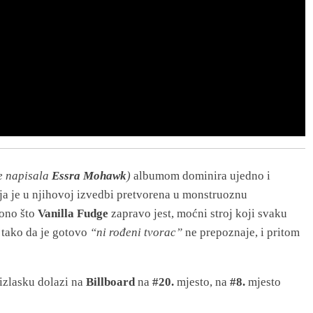
e napisala
Essra Mohawk
)
albumom dominira ujedno i
oja je u njihovoj izvedbi pretvorena u monstruoznu
 ono što
Vanilla Fudge
zapravo jest, moćni stroj koji svaku
 tako da je gotovo
“ni rođeni tvorac”
ne prepoznaje, i pritom
 izlasku dolazi na
Billboard
na
#20.
mjesto, na
#8.
mjesto