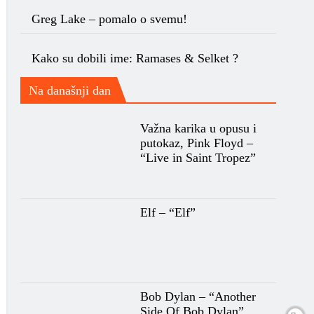
Greg Lake – pomalo o svemu!
Kako su dobili ime: Ramases & Selket ?
Na današnji dan
Važna karika u opusu i
putokaz, Pink Floyd –
“Live in Saint Tropez”
Elf – “Elf”
Bob Dylan – “Another
Side Of Bob Dylan”