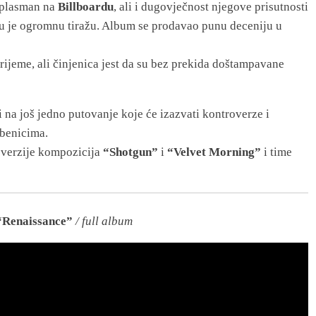
b plasman na
Billboardu
, ali i dugovječnost njegove prisutnosti
u je ogromnu tiražu. Album se prodavao punu deceniju u
rijeme, ali činjenica jest da su bez prekida doštampavane
i na još jedno putovanje koje će izazvati kontroverze i
dbenicima.
 verzije kompozicija
“Shotgun”
i
“Velvet Morning”
i time
 “Renaissance”
/ full album