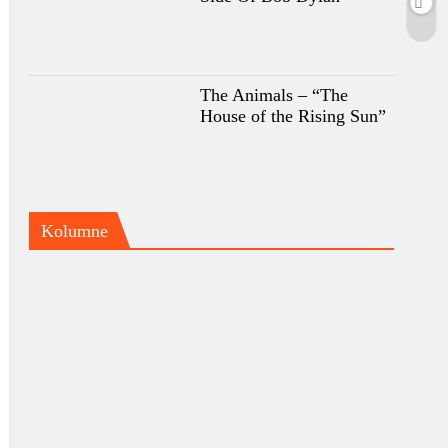
The Animals – “The
House of the Rising Sun”
Kolumne
Priča o grupi Beggars Opera i
albumu “Act One”