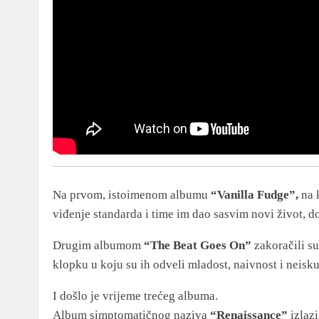
Na prvom, istoimenom albumu
“Vanilla Fudge”,
na 
viđenje standarda i time im dao sasvim novi život, do
Drugim albumom
“The Beat Goes On”
zakoračili su
klopku u koju su ih odveli mladost, naivnost i neisku
I došlo je vrijeme trećeg albuma.
Album simptomatičnog naziva
“Renaissance”
izlazi