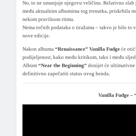
No, to ne umanjuje njegovu veličinu. Relativno sla
među aktualnim albumima tog trenutka, priskrbila m
nekom pravilnom ritmu.
Nema točnih podataka o tiražama – takvo je bilo to v
nove edicije.
Nakon albuma
“Renaissance”
Vanilla Fudge
će otić
podijeljenost, kako među kritikom, tako i među slje
Album
“Near the Beginning”
donijet će ultimativne
definitivno zapečatiti status ovog benda.
Vanilla Fudge –