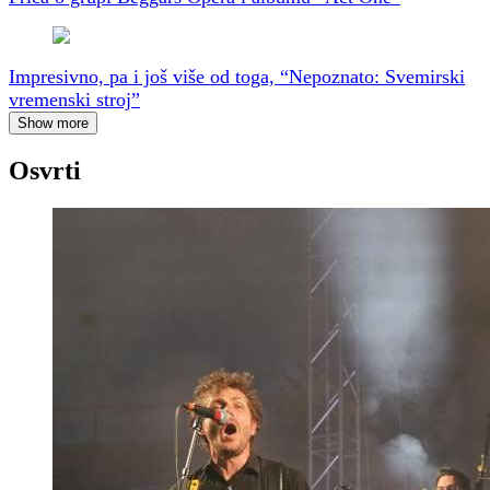
Impresivno, pa i još više od toga, “Nepoznato: Svemirski
vremenski stroj”
Show more
Osvrti