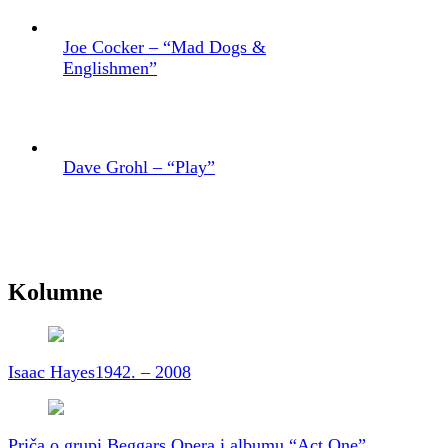
Joe Cocker – “Mad Dogs &
Englishmen”
Dave Grohl – “Play”
Kolumne
Isaac Hayes
1942. – 2008
Priča o grupi Beggars Opera i albumu “Act One”