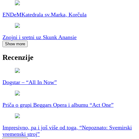
ENDeM
Katedrala sv.Marka, Korčula
Znojni i sretni uz Skunk Anansie
Show more
Recenzije
Dogstar – “All In Now”
Priča o grupi Beggars Opera i albumu “Act One”
Impresivno, pa i još više od toga, “Nepoznato: Svemirski
vremenski stroj”