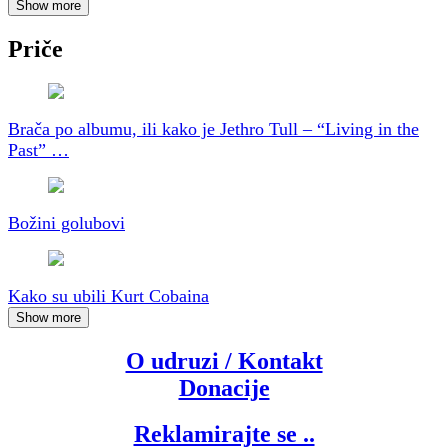
Show more
Priče
Brača po albumu, ili kako je Jethro Tull – “Living in the
Past” …
Božini golubovi
Kako su ubili Kurt Cobaina
Show more
O udruzi / Kontakt
Donacije
Reklamirajte se ..