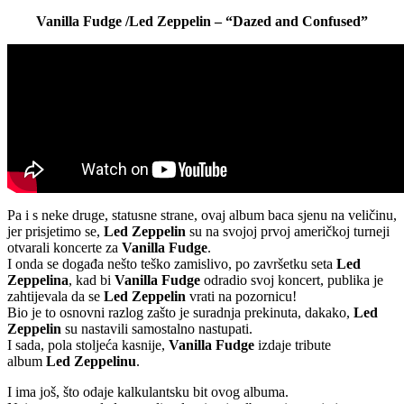
Vanilla Fudge /Led Zeppelin – “Dazed and Confused”
Pa i s neke druge, statusne strane, ovaj album baca sjenu na veličinu,
jer prisjetimo se,
Led Zeppelin
su na svojoj prvoj američkoj turneji
otvarali koncerte za
Vanilla Fudge
.
I onda se događa nešto teško zamislivo, po završetku seta
Led
Zeppelina
, kad bi
Vanilla Fudge
odradio svoj koncert, publika je
zahtijevala da se
Led Zeppelin
vrati na pozornicu!
Bio je to osnovni razlog zašto je suradnja prekinuta, dakako,
Led
Zeppelin
su nastavili samostalno nastupati.
I sada, pola stoljeća kasnije,
Vanilla Fudge
izdaje tribute
album
Led Zeppelinu
.
I ima još, što odaje kalkulantsku bit ovog albuma.