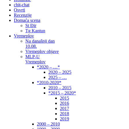
chit-chat
Osvrti
Recenzije
Domaća scena
St Đir
Tg Kantun
Vremeplov
Na današnji dan
10.08.
Vremeplov objave
MLP-U
Vremeplov
*2020 – …*
2020 – 2025
2025 – …
*2010-2020*
2010 – 2015
*2015 – 2020*
2015
2016
2017
2018
2019
2000 – 2010