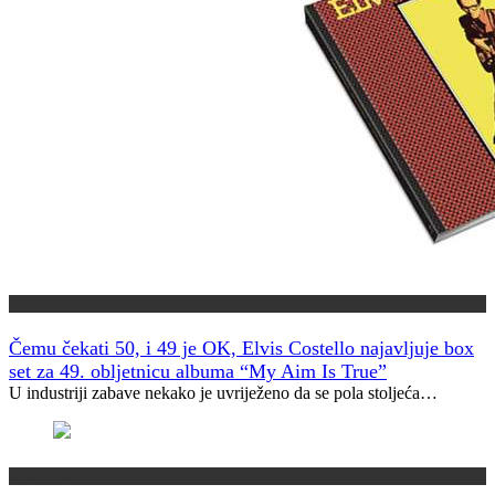
Muzički info
Čemu čekati 50, i 49 je OK, Elvis Costello najavljuje box
set za 49. obljetnicu albuma “My Aim Is True”
U industriji zabave nekako je uvriježeno da se pola stoljeća…
Jeste li znali?