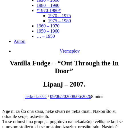
1990 – 2000
1980 – 1990
*1970-1980*
1970 – 1975
1975 – 1980
1960 – 1970
1950 – 1960
… – 1950
Autori
Vremeplov
Vanilla Fudge – “Out Through the In
Door”
Lipanj – 2007.
Jerko Jakšić
/
09/06/2026
08/06/2026
8 mins
Nije ni za što ona stara, neke stvari ne treba dirati. Nakon što su
odradile svoje, ostavite ih.
To se odnosi i na grupe, a pogotovo na nekadašnje velikane koji se
u novom stoljeću, da se pristojno izrazim, prostituiraju. Nastojeći