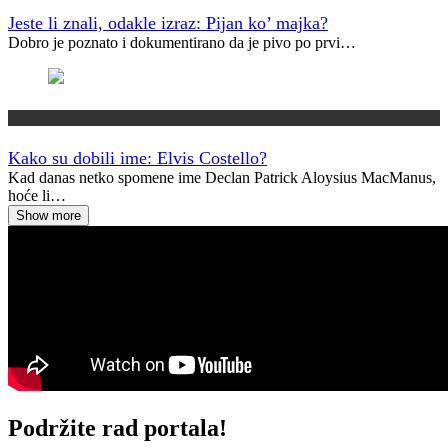
Jeste li znali, odakle izraz: Pijan ko’ majka?
Dobro je poznato i dokumentirano da je pivo po prvi…
Kako su dobili ime?
Kako su dobili ime: Elvis Costello?
Kad danas netko spomene ime Declan Patrick Aloysius MacManus,
hoće li…
Show more
Podržite rad portala!