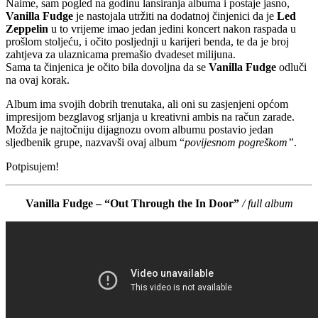
Naime, sam pogled na godinu lansiranja albuma i postaje jasno,
Vanilla Fudge
je nastojala utržiti na dodatnoj činjenici da je
Led
Zeppelin
u to vrijeme imao jedan jedini koncert nakon raspada u
prošlom stoljeću, i očito posljednji u karijeri benda, te da je broj
zahtjeva za ulaznicama premašio dvadeset milijuna.
Sama ta činjenica je očito bila dovoljna da se
Vanilla Fudge
odluči
na ovaj korak.
Album ima svojih dobrih trenutaka, ali oni su zasjenjeni općom
impresijom bezglavog srljanja u kreativni ambis na račun zarade.
Možda je najtočniju dijagnozu ovom albumu postavio jedan
sljedbenik grupe, nazvavši ovaj album “
povijesnom pogreškom”
.
Potpisujem!
Vanilla Fudge – “Out Through the In Door”
/ full album