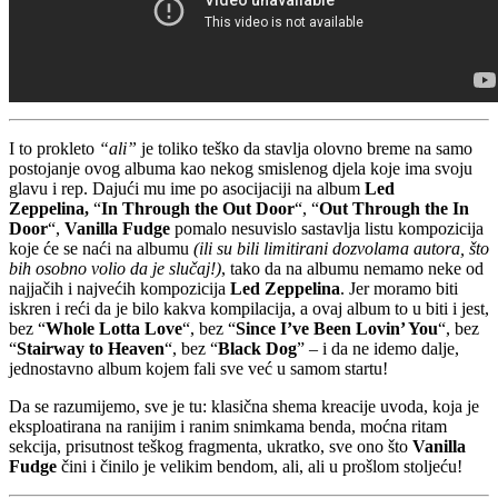
I to prokleto
“ali”
je toliko teško da stavlja olovno breme na samo
postojanje ovog albuma kao nekog smislenog djela koje ima svoju
glavu i rep. Dajući mu ime po asocijaciji na album
Led
Zeppelina,
“
In Through the Out Door
“, “
Out Through the In
Door
“,
Vanilla Fudge
pomalo nesuvislo sastavlja listu kompozicija
koje će se naći na albumu
(ili su bili limitirani dozvolama autora, što
bih osobno volio da je slučaj!)
, tako da na albumu nemamo neke od
najjačih i najvećih kompozicija
Led Zeppelina
. Jer moramo biti
iskren i reći da je bilo kakva kompilacija, a ovaj album to u biti i jest,
bez “
Whole Lotta Love
“, bez “
Since I’ve Been Lovin’ You
“, bez
“
Stairway to Heaven
“, bez “
Black Dog
” – i da ne idemo dalje,
jednostavno album kojem fali sve već u samom startu!
Da se razumijemo, sve je tu: klasična shema kreacije uvoda, koja je
eksploatirana na ranijim i ranim snimkama benda, moćna ritam
sekcija, prisutnost teškog fragmenta, ukratko, sve ono što
Vanilla
Fudge
čini i činilo je velikim bendom, ali, ali u prošlom stoljeću!