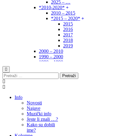
2025 – …
*2010-2020*
2010 – 2015
*2015 – 2020*
2015
2016
2017
2018
2019
2000 – 2010
1990 – 2000
1980 – 1990
*1970-1980*
1970 – 1975
Pretraži:
1975 – 1980
1960 – 1970
1950 – 1960
… – 1950
Info
Autori
Novosti
Najave
Muzički info
Jeste li znali …?
Kako su dobili
ime?
Kolumne