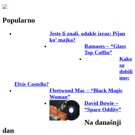
Popularno
Jeste li znali, odakle izraz: Pijan
ko’ majka?
Ramases – “Glass
Top Coffin”
Kako
su
dobili
ime:
Elvis Costello?
Fleetwood Mac – “Black Magic
Woman”
David Bowie –
“Space Oddity”
Na današnji
dan