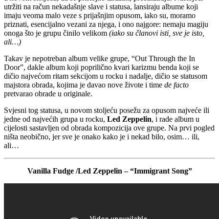
utržiti na račun nekadašnje slave i statusa, lansiraju albume koji
imaju veoma malo veze s prijašnjim opusom, iako su, moramo
priznati, esencijalno vezani za njega, i ono najgore: nemaju magiju
onoga što je grupu činilo velikom
(iako su članovi isti, sve je isto,
ali…)
Takav je nepotreban album velike grupe, “Out Through the In
Door”, dakle album koji poprilično kvari karizmu benda koji se
dičio najvećom ritam sekcijom u rocku i nadalje, dičio se statusom
majstora obrada, kojima je davao nove živote i time
de facto
pretvarao obrade u originale.
Svjesni tog statusa, u novom stoljeću posežu za opusom najveće ili
jedne od najvećih grupa u rocku,
Led Zeppelin
, i rade album u
cijelosti sastavljen od obrada kompozicija ove grupe. Na prvi pogled
ništa neobično, jer sve je onako kako je i nekad bilo, osim… ili,
ali…
Vanilla Fudge /Led Zeppelin – “Immigrant Song”