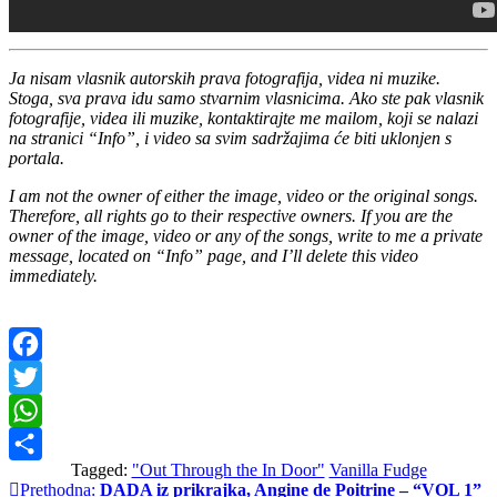
Ja nisam vlasnik autorskih prava fotografija, videa ni muzike.
Stoga, sva prava idu samo stvarnim vlasnicima. Ako ste pak vlasnik
fotografije, videa ili muzike, kontaktirajte me mailom, koji se nalazi
na stranici “Info”, i video sa svim sadržajima će biti uklonjen s
portala.
I am not the owner of either the image, video or the original songs.
Therefore, all rights go to their respective owners. If you are the
owner of the image, video or any of the songs, write to me a private
message, located on “Info” page, and I’ll delete this video
immediately.
Facebook
Twitter
WhatsApp
Tagged:
"Out Through the In Door"
Vanilla Fudge
Share
Navigacija
Prethodna:
DADA iz prikrajka, Angine de Poitrine – “VOL 1”