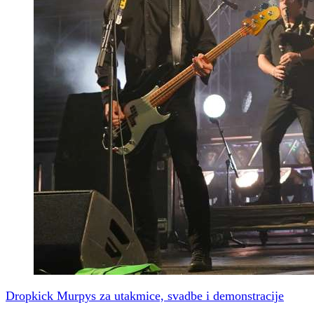
Dropkick Murpys za utakmice, svadbe i demonstracije