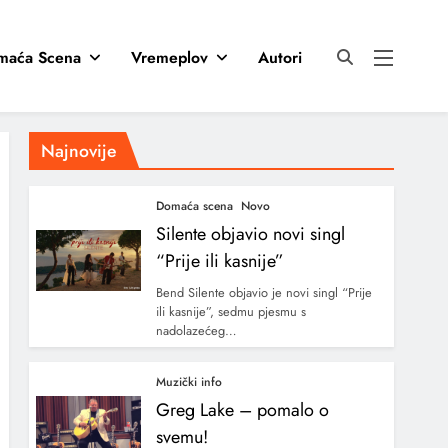
maća Scena
Vremeplov
Autori
Najnovije
Domaća scena
Novo
Silente objavio novi singl
“Prije ili kasnije”
Bend Silente objavio je novi singl “Prije
ili kasnije”, sedmu pjesmu s
nadolazećeg…
Muzički info
Greg Lake – pomalo o
svemu!