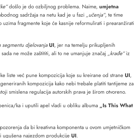
čke“
došlo je do ozbiljnog problema. Naime,
umjetna
lobodnog sadržaja na netu kad je u fazi
„učenja“
, te time
 uzima fragmente koje će kasnije reformulirati i prearanžirati
m segmentu djelovanja
UI
, jer na temelju prikupljenih
a sada ne može zaštititi, ali to ne umanjuje značaj
„krađe“
iz
ke liste već pune kompozicija koje su kreirane od strane
UI
,
h generiranih kompozicija kako nebi trebale platiti tantijeme za
oji smislena regulacija autorskih prava je širom otvoreno.
benica/ka i uputili apel vladi u obliku albuma
„Is This What
upozorenja da bi kreativna komponenta u ovom umjetničkom
iti ugušena najezdom produkcije
UI
.