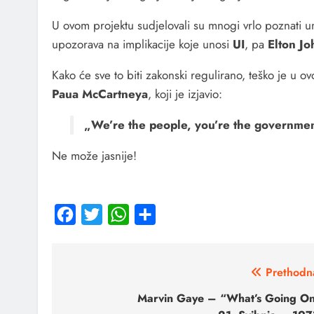
U ovom projektu sudjelovali su mnogi vrlo poznati u
upozorava na implikacije koje unosi
UI
, pa
Elton Jo
Kako će sve to biti zakonski regulirano, teško je u ov
Paua McCartneya
, koji je izjavio:
„We’re the people, you’re the government
Ne može jasnije!
Facebook
Twitter
WhatsApp
Share
Prethodn
Marvin Gaye – “What’s Going O