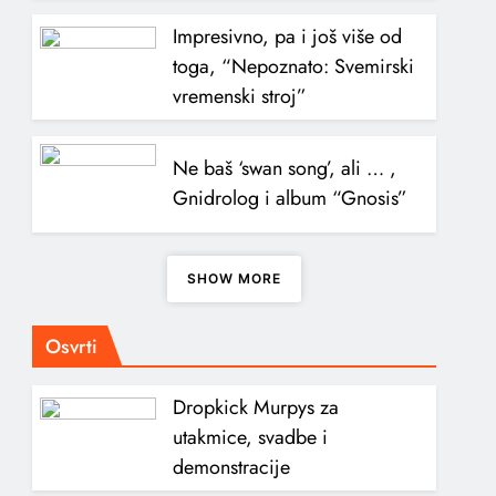
Impresivno, pa i još više od
toga, “Nepoznato: Svemirski
vremenski stroj”
Ne baš ‘swan song’, ali … ,
Gnidrolog i album “Gnosis”
SHOW MORE
Osvrti
Dropkick Murpys za
utakmice, svadbe i
demonstracije