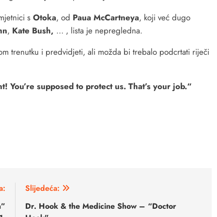
mjetnici s
Otoka
, od
Paua McCartneya
, koji već dugo
hn
,
Kate Bush,
… , lista je nepregledna.
om trenutku i predvidjeti, ali možda bi trebalo podcrtati riječi
! You’re supposed to protect us. That’s your job.“
a:
Slijedeća:
n”
Dr. Hook & the Medicine Show – “Doctor