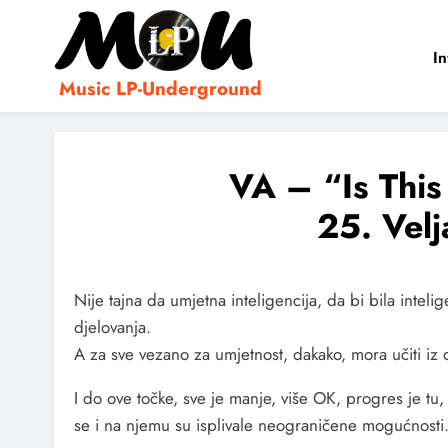
In
Music LP-Underground
samo muzika i …..
VA – “Is Thi
25. Vel
Nije tajna da umjetna inteligencija, da bi bila inteli
djelovanja.
A za sve vezano za umjetnost, dakako, mora učiti iz
I do ove točke, sve je manje, više OK, progres je tu,
se i na njemu su isplivale neograničene mogućnosti