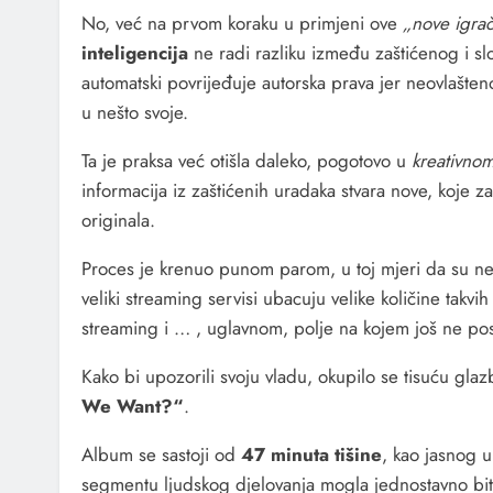
No, već na prvom koraku u primjeni ove
„nove igra
inteligencija
ne radi razliku između zaštićenog i s
automatski povrijeđuje autorska prava jer neovlašteno
u nešto svoje.
Ta je praksa već otišla daleko, pogotovo u
kreativno
informacija iz zaštićenih uradaka stvara nove, koje z
originala.
Proces je krenuo punom parom, u toj mjeri da su ne
veliki streaming servisi ubacuju velike količine takvi
streaming i … , uglavnom, polje na kojem još ne post
Kako bi upozorili svoju vladu, okupilo se tisuću glaz
We Want?“
.
Album se sastoji od
47 minuta tišine
, kao jasnog 
segmentu ljudskog djelovanja mogla jednostavno b