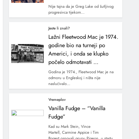
Nije tajna da je Greg Lake od šutljivog
progresivca tijekom…
Jeste li znali?
Lažni Fleetwood Mac je 1974.
godine bio na turneji po
Americi, i onda se klupko
počelo odmotavati …
Godina je 1974., Fleetwood Mac je na
odmoru u Engleskoj i ništa nije
naslućivalo…
Vremeplov
Vanilla Fudge – “Vanilla
Fudge”
Kad su Mark Stein, Vince
Martell, Carmine Appice i Tim
Bogert osnovali grupu Pigeon, u startu