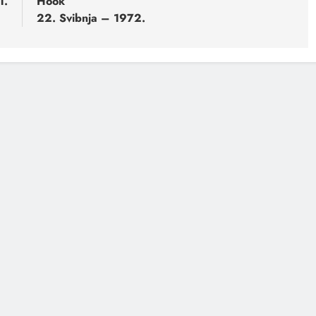
1.
Hook”
22. Svibnja – 1972.