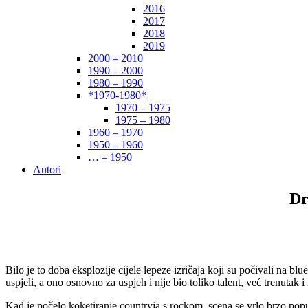
2016
2017
2018
2019
2000 – 2010
1990 – 2000
1980 – 1990
*1970-1980*
1970 – 1975
1975 – 1980
1960 – 1970
1950 – 1960
… – 1950
Autori
Dr
Bilo je to doba eksplozije cijele lepeze izričaja koji su počivali na 
uspjeli, a ono osnovno za uspjeh i nije bio toliko talent, već trenutak 
Kad je počelo koketiranje countryja s rockom, scena se vrlo brzo popuni