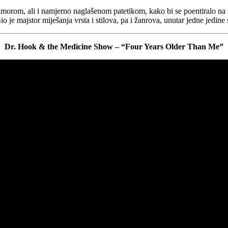
morom, ali i namjerno naglašenom patetikom, kako bi se poentiralo na 
o je majstor miješanja vrsta i stilova, pa i žanrova, unutar jedne jedine s
Dr. Hook & the Medicine Show – “Four Years Older Than Me”