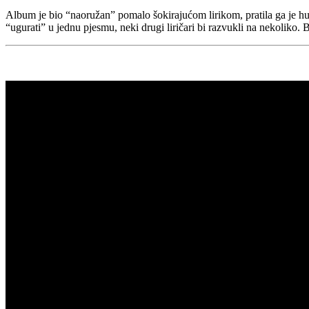
Album je bio “naoružan” pomalo šokirajućom lirikom, pratila ga je hu
“ugurati” u jednu pjesmu, neki drugi liričari bi razvukli na nekoliko. Bi