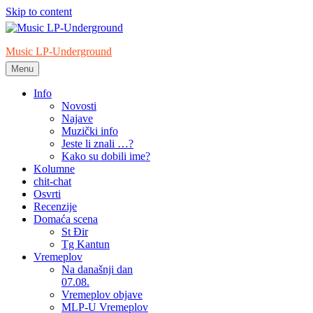
Skip to content
Music LP-Underground
Menu
samo muzika i …..
Info
Novosti
Najave
Muzički info
Jeste li znali …?
Kako su dobili ime?
Kolumne
chit-chat
Osvrti
Recenzije
Domaća scena
St Đir
Tg Kantun
Vremeplov
Na današnji dan
07.08.
Vremeplov objave
MLP-U Vremeplov