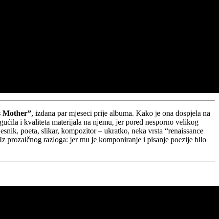
s Mother”
, izdana par mjeseci prije albuma. Kako je ona dospjela na
ućila i kvaliteta materijala na njemu, jer pored nesporno velikog
pjesnik, poeta, slikar, kompozitor – ukratko, neka vrsta “renaissance
 Iz prozaičnog razloga: jer mu je komponiranje i pisanje poezije bilo