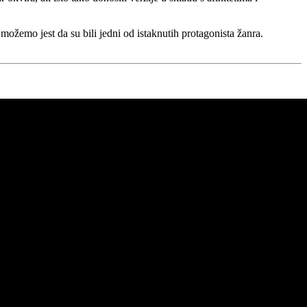
o možemo jest da su bili jedni od istaknutih protagonista žanra.