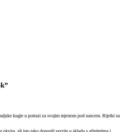
ok”
zemaljske kugle u potrazi za svojim mjestom pod suncem. Rijetki su
vira, ali isto tako donosili verzije u skladu s afinitetima i