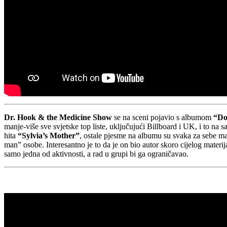
Dr. Hook & the Medicine Show
se na sceni pojavio s albumom
“Do
manje-više sve svjetske top liste, uključujući Billboard i UK, i to na
hita
“Sylvia’s Mother”
, ostale pjesme na albumu su svaka za sebe mal
man” osobe. Interesantno je to da je on bio autor skoro cijelog materij
samo jedna od aktivnosti, a rad u grupi bi ga ograničavao.