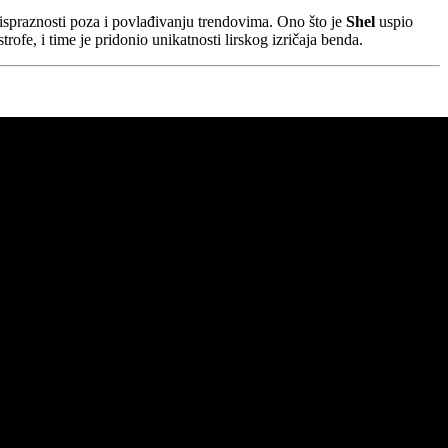
ispraznosti poza i povlađivanju trendovima. Ono što je
Shel
uspio
trofe, i time je pridonio unikatnosti lirskog izričaja benda.