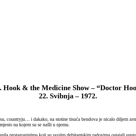
. Hook & the Medicine Show – “Doctor Ho
22. Svibnja – 1972.
bluesu, countryju… i dakako, na stotine tisuća bendova je nicalo diljem 
i mjesto na kojem su se našli u njemu.
la protagonistima koji su svojim debitantskim radovima ostajali unutar ok