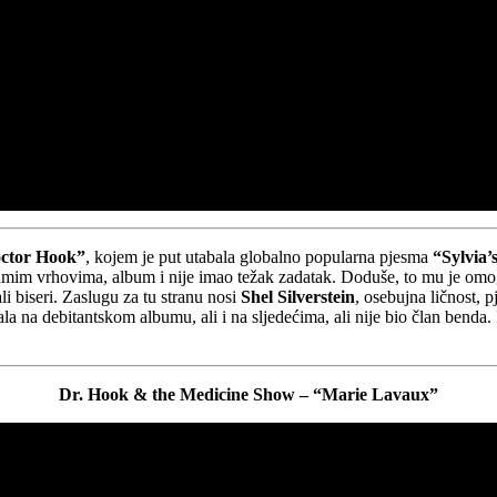
ctor Hook”
, kojem je put utabala globalno popularna pjesma
“Sylvia’
 samim vrhovima, album i nije imao težak zadatak. Doduše, to mu je omog
i biseri. Zaslugu za tu stranu nosi
Shel Silverstein
, osebujna ličnost, 
ala na debitantskom albumu, ali i na sljedećima, ali nije bio član benda.
Dr. Hook & the Medicine Show – “Marie Lavaux”