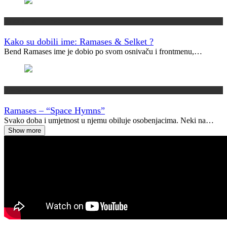
Kako su dobili ime?
Kako su dobili ime: Ramases & Selket ?
Bend Ramases ime je dobio po svom osnivaču i frontmenu,…
Vremeplov
Ramases – “Space Hymns”
Svako doba i umjetnost u njemu obiluje osobenjacima. Neki na…
Show more