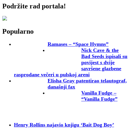
Podržite rad portala!
Popularno
Ramases – “Space Hymns”
Nick Cave & the
Bad Seeds ispisali su
povijest s dvije
savršene glazbene
rasprodane večeri u pulskoj areni
Elisha Gray patentirao telautograf,
današnji fax
Vanilla Fudge –
“Vanilla Fudge”
Henry Rollins najavio knjigu ‘Bait Dog Boy’