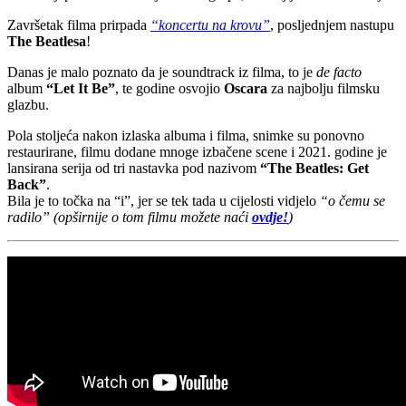
Završetak filma prirpada
“koncertu na krovu”
, posljednjem nastupu
The Beatlesa
!
Danas je malo poznato da je soundtrack iz filma, to je
de facto
album
“Let It Be”
, te godine osvojio
Oscara
za najbolju filmsku
glazbu.
Pola stoljeća nakon izlaska albuma i filma, snimke su ponovno
restaurirane, filmu dodane mnoge izbačene scene i 2021. godine je
lansirana serija od tri nastavka pod nazivom
“The Beatles: Get
Back”
.
Bila je to točka na “i”, jer se tek tada u cijelosti vidjelo
“o čemu se
radilo”
(opširnije o tom filmu možete naći
ovdje!
)