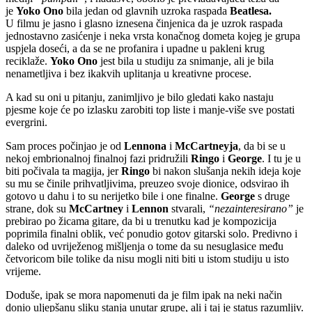
je
Yoko Ono
bila jedan od glavnih uzroka raspada
Beatlesa.
U filmu je jasno i glasno iznesena činjenica da je uzrok raspada
jednostavno zasićenje i neka vrsta konačnog dometa kojeg je grupa
uspjela doseći, a da se ne profanira i upadne u pakleni krug
reciklaže.
Yoko Ono
jest bila u studiju za snimanje, ali je bila
nenametljiva i bez ikakvih uplitanja u kreativne procese.
A kad su oni u pitanju, zanimljivo je bilo gledati kako nastaju
pjesme koje će po izlasku zarobiti top liste i manje-više sve postati
evergrini.
Sam proces počinjao je od
Lennona
i
McCartneyja
, da bi se u
nekoj embrionalnoj finalnoj fazi pridružili
Ringo
i
George
. I tu je u
biti počivala ta magija, jer
Ringo
bi nakon slušanja nekih ideja koje
su mu se činile prihvatljivima, preuzeo svoje dionice, odsvirao ih
gotovo u dahu i to su nerijetko bile i one finalne.
George
s druge
strane, dok su
McCartney
i
Lennon
stvarali,
“nezainteresirano”
je
prebirao po žicama gitare, da bi u trenutku kad je kompozicija
poprimila finalni oblik, već ponudio gotov gitarski solo. Predivno i
daleko od uvriježenog mišljenja o tome da su nesuglasice među
četvoricom bile tolike da nisu mogli niti biti u istom studiju u isto
vrijeme.
Doduše, ipak se mora napomenuti da je film ipak na neki način
donio uljepšanu sliku stanja unutar grupe, ali i taj je status razumljiv.