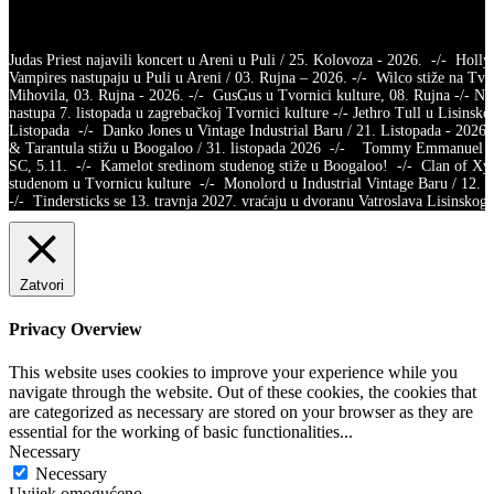
Judas Priest najavili koncert u Areni u Puli / 25. Kolovoza - 2026. -/- Holl
Vampires nastupaju u Puli u Areni / 03. Rujna – 2026. -/- Wilco stiže na Tvr
Mihovila, 03. Rujna - 2026. -/- GusGus u Tvornici kulture, 08. Rujna -/- Na
nastupa 7. listopada u zagrebačkoj Tvornici kulture -/- Jethro Tull u Lisinsko
Listopada -/- Danko Jones u Vintage Industrial Baru / 21. Listopada - 2026.
& Tarantula stižu u Boogaloo / 31. listopada 2026 -/- Tommy Emmanuel /
SC, 5.11. -/- Kamelot sredinom studenog stiže u Boogaloo! -/- Clan of X
studenom u Tvornicu kulture -/- Monolord u Industrial Vintage Baru / 12.
-/- Tindersticks se 13. travnja 2027. vraćaju u dvoranu Vatroslava Lisins
Zatvori
Privacy Overview
This website uses cookies to improve your experience while you
navigate through the website. Out of these cookies, the cookies that
are categorized as necessary are stored on your browser as they are
essential for the working of basic functionalities
...
Necessary
Necessary
Uvijek omogućeno