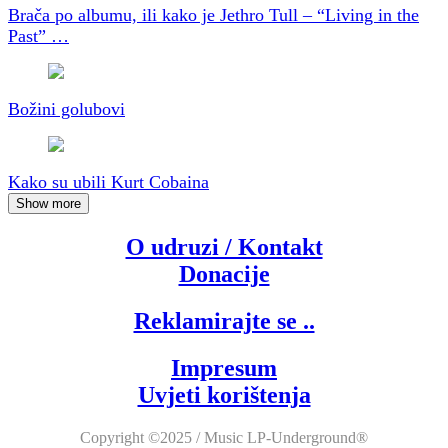
Brača po albumu, ili kako je Jethro Tull – “Living in the
Past” …
Božini golubovi
Kako su ubili Kurt Cobaina
Show more
O udruzi / Kontakt
Donacije
Reklamirajte se ..
Impresum
Uvjeti korištenja
Copyright ©2025 / Music LP-Underground®