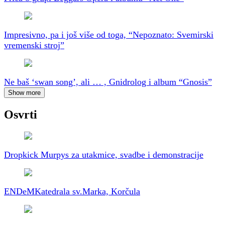
Impresivno, pa i još više od toga, “Nepoznato: Svemirski
vremenski stroj”
Ne baš ‘swan song’, ali … , Gnidrolog i album “Gnosis”
Show more
Osvrti
Dropkick Murpys za utakmice, svadbe i demonstracije
ENDeM
Katedrala sv.Marka, Korčula