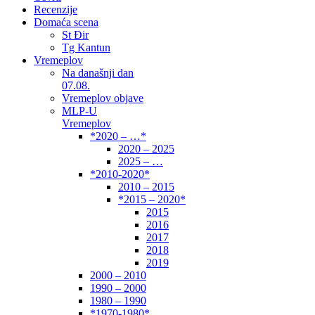
Recenzije
Domaća scena
St Đir
Tg Kantun
Vremeplov
Na današnji dan
07.08.
Vremeplov objave
MLP-U
Vremeplov
*2020 – …*
2020 – 2025
2025 – …
*2010-2020*
2010 – 2015
*2015 – 2020*
2015
2016
2017
2018
2019
2000 – 2010
1990 – 2000
1980 – 1990
*1970-1980*