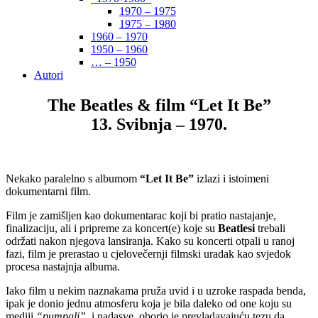
1970 – 1975
1975 – 1980
1960 – 1970
1950 – 1960
… – 1950
Autori
The Beatles & film “Let It Be”
13. Svibnja – 1970.
Nekako paralelno s albumom
“Let It Be”
izlazi i istoimeni
dokumentarni film.
Film je zamišljen kao dokumentarac koji bi pratio nastajanje,
finalizaciju, ali i pripreme za koncert(e) koje su
Beatlesi
trebali
održati nakon njegova lansiranja. Kako su koncerti otpali u ranoj
fazi, film je prerastao u cjelovečernji filmski uradak kao svjedok
procesa nastajnja albuma.
Iako film u nekim naznakama pruža uvid i u uzroke raspada benda,
ipak je donio jednu atmosferu koja je bila daleko od one koju su
mediji
“pumpali”
, i nadasve, oborio je prevladavajuću tezu da