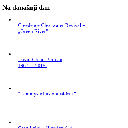
Na današnji dan
Creedence Clearwater Revival –
„Green River”
David Cloud Berman
1967. – 2019.
“Lemmysuchus obtusidens”
Greg Lake – “London 81”