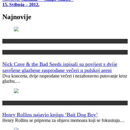
15. Svibnja – 2012.
Najnovije
Domaća scena
Muzički info
Nick Cave & the Bad Seeds ispisali su povijest s dvije
savršene glazbene rasprodane večeri u pulskoj areni
Dva koncerta, dvije rasprodane večeri i nezaboravno putovanje kroz
glazbu,…
Najave
Henry Rollins najavio knjigu ‘Bait Dog Boy’
Henry Rollins se priprema za objavu memoara koji se fokusiraju…