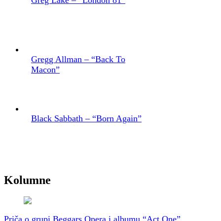
Gregg Allman – “Back To
Macon”
Black Sabbath – “Born Again”
Kolumne
Priča o grupi Beggars Opera i albumu “Act One”