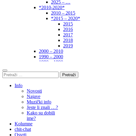
2025 – …
*2010-2020*
2010 – 2015
*2015 – 2020*
2015
2016
2017
2018
2019
2000 – 2010
1990 – 2000
1980 – 1990
*1970-1980*
1970 – 1975
Pretraži:
1975 – 1980
1960 – 1970
Info
1950 – 1960
Novosti
… – 1950
Najave
Autori
Muzički info
Jeste li znali …?
Kako su dobili
ime?
Kolumne
chit-chat
Osvrti