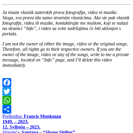
Ja nisam vlasnik autorskih prava fotografija, videa ni muzike.
Stoga, sva prava idu samo stvarnim vlasnicima. Ako ste pak vlasnik
fotografije, videa ili muzike, kontaktirajte me mailom, koji se nalazi
na stranici “Info”, i video sa svim sadržajima će biti uklonjen s
portala.
I am not the owner of either the image, video or the original songs.
Therefore, all rights go to their respective owners. If you are the
owner of the image, video or any of the songs, write to me a private
message, located on “Info” page, and I’ll delete this video
immediately.
Facebook
Twitter
WhatsApp
Navigacija
Prethodna:
Francis Monkman
Share
1949. – 2023.
objava
12. Svibnja – 2023.
Slijedeća:
Santana – “Shape Shifter”