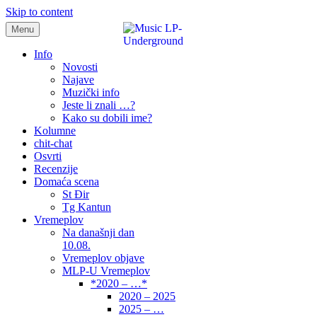
Skip to content
Menu
samo muzika i …..
Info
Novosti
Najave
Muzički info
Jeste li znali …?
Kako su dobili ime?
Kolumne
chit-chat
Osvrti
Recenzije
Domaća scena
St Đir
Tg Kantun
Vremeplov
Na današnji dan
10.08.
Vremeplov objave
MLP-U Vremeplov
*2020 – …*
2020 – 2025
2025 – …