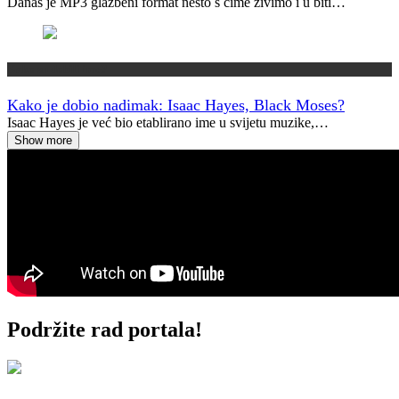
Danas je MP3 glazbeni format nešto s čime živimo i u biti…
Kako su dobili ime?
Kako je dobio nadimak: Isaac Hayes, Black Moses?
Isaac Hayes je već bio etablirano ime u svijetu muzike,…
Show more
Podržite rad portala!