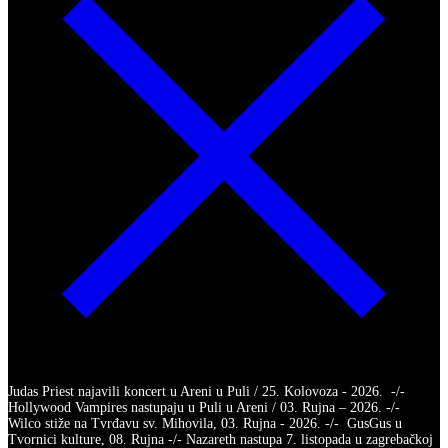
Judas Priest najavili koncert u Areni u Puli / 25. Kolovoza - 2026. -/-
Hollywood Vampires nastupaju u Puli u Areni / 03. Rujna – 2026. -/-
Wilco stiže na Tvrđavu sv. Mihovila, 03. Rujna - 2026. -/- GusGus u
Tvornici kulture, 08. Rujna -/- Nazareth nastupa 7. listopada u zagrebačkoj