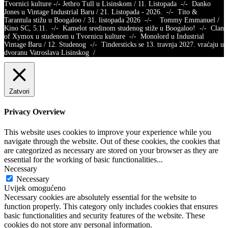
Tvornici kulture -/- Jethro Tull u Lisinskom / 11. Listopada -/- Danko
Jones u Vintage Industrial Baru / 21. Listopada - 2026. -/- Tito &
Tarantula stižu u Boogaloo / 31. listopada 2026 -/- Tommy Emmanuel /
Kino SC, 5.11. -/- Kamelot sredinom studenog stiže u Boogaloo! -/- Clan
of Xymox u studenom u Tvornicu kulture -/- Monolord u Industrial
Vintage Baru / 12. Studenog -/- Tindersticks se 13. travnja 2027. vraćaju u
dvoranu Vatroslava Lisinskog /
Zatvori
Privacy Overview
This website uses cookies to improve your experience while you
navigate through the website. Out of these cookies, the cookies that
are categorized as necessary are stored on your browser as they are
essential for the working of basic functionalities
...
Necessary
Necessary
Uvijek omogućeno
Necessary cookies are absolutely essential for the website to
function properly. This category only includes cookies that ensures
basic functionalities and security features of the website. These
cookies do not store any personal information.