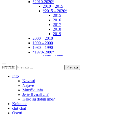
*2010-2020*
2010 – 2015
*2015 – 2020*
2015
2016
2017
2018
2019
2000 – 2010
1990 – 2000
1980 – 1990
*1970-1980*
1970 – 1975
1975 – 1980
1960 – 1970
Pretraži:
1950 – 1960
… – 1950
Info
Autori
Novosti
Najave
Muzički info
Jeste li znali …?
Kako su dobili ime?
Kolumne
chit-chat
Osvrti