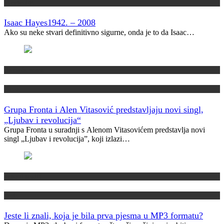
Vremeplov
Isaac Hayes
1942. – 2008
Ako su neke stvari definitivno sigurne, onda je to da Isaac…
Domaća scena
Novo
Grupa Fronta i Alen Vitasović predstavljaju novi singl,
„Ljubav i revolucija“
Grupa Fronta u suradnji s Alenom Vitasovićem predstavlja novi
singl „Ljubav i revolucija”, koji izlazi…
Jeste li znali?
Tech
Jeste li znali, koja je bila prva pjesma u MP3 formatu?