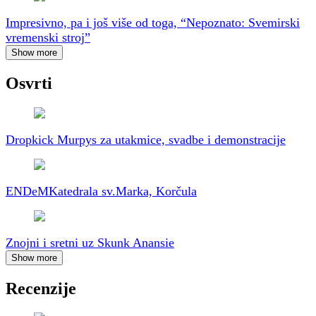
Impresivno, pa i još više od toga, “Nepoznato: Svemirski
vremenski stroj”
Show more
Osvrti
Dropkick Murpys za utakmice, svadbe i demonstracije
ENDeM
Katedrala sv.Marka, Korčula
Znojni i sretni uz Skunk Anansie
Show more
Recenzije