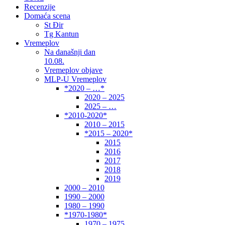
Recenzije
Domaća scena
St Đir
Tg Kantun
Vremeplov
Na današnji dan
10.08.
Vremeplov objave
MLP-U Vremeplov
*2020 – …*
2020 – 2025
2025 – …
*2010-2020*
2010 – 2015
*2015 – 2020*
2015
2016
2017
2018
2019
2000 – 2010
1990 – 2000
1980 – 1990
*1970-1980*
1970 – 1975