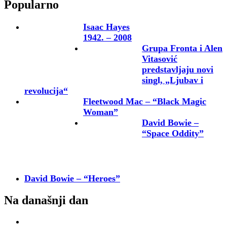
Popularno
Isaac Hayes
1942. – 2008
Grupa Fronta i Alen
Vitasović
predstavljaju novi
singl, „Ljubav i
revolucija“
Fleetwood Mac – “Black Magic
Woman”
David Bowie –
“Space Oddity”
David Bowie – “Heroes”
Na današnji dan