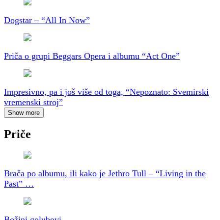
Dogstar – “All In Now”
Priča o grupi Beggars Opera i albumu “Act One”
Impresivno, pa i još više od toga, “Nepoznato: Svemirski
vremenski stroj”
Show more
Priče
Brača po albumu, ili kako je Jethro Tull – “Living in the
Past” …
Božini golubovi