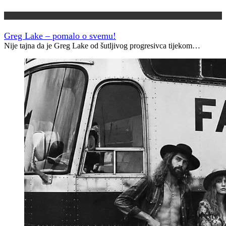
Muzički info
Greg Lake – pomalo o svemu!
Nije tajna da je Greg Lake od šutljivog progresivca tijekom…