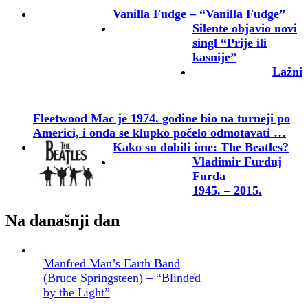
Vanilla Fudge – “Vanilla Fudge”
Silente objavio novi
singl “Prije ili
kasnije”
Lažni
Fleetwood Mac je 1974. godine bio na turneji po
Americi, i onda se klupko počelo odmotavati …
Kako su dobili ime: The Beatles?
Vladimir Furduj
Furda
1945. – 2015.
Na današnji dan
Manfred Man’s Earth Band
(Bruce Springsteen) – “Blinded
by the Light”