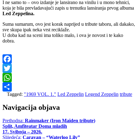
I ne samo to – ovo izdanje je lansirano na vinilu i u mono tehnici,
koja je bila prevladavajući zapis u trenutku lansiranja prvog albuma
Led Zeppelina.
Suma sumarum, ovo jest korak naprijed u tribute taboru, ali dakako,
sve skupa ipak neka vrst reciklaže.
U doba kad na sceni ima toliko malo, i ova je novost i te kako
dobra.
Facebook
Twitter
WhatsApp
Tagged:
"1969 VOL. 1."
Led Zeppelin
Legend Zeppelin
tribute
Share
Navigacija objava
Prethodna:
Rainmaker (Iron Maiden tribute)
Split, Amfiteatar Doma mladih
17. Svibnja – 2026.
Slijedeća:
Caravan – “Waterloo Lily”