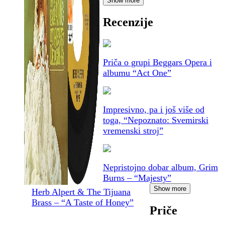
Show more
Recenzije
Priča o grupi Beggars Opera i
albumu “Act One”
Impresivno, pa i još više od
toga, “Nepoznato: Svemirski
vremenski stroj”
Nepristojno dobar album, Grim
Burns – “Majesty”
Show more
Herb Alpert & The Tijuana
Brass – “A Taste of Honey”
Priče