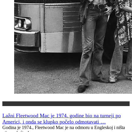
Jeste li znali?
Lažni Fleetwood Mac je 1974. godine bio na turneji po
Americi, i onda se klupko počelo odmotavati …
Godina je 1974., Fleetwood Mac je na odmoru u Engleskoj i ništa