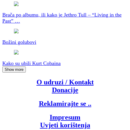
Brača po albumu, ili kako je Jethro Tull – “Living in the
Past” …
Božini golubovi
Kako su ubili Kurt Cobaina
Show more
O udruzi / Kontakt
Donacije
Reklamirajte se ..
Impresum
Uvjeti korištenja