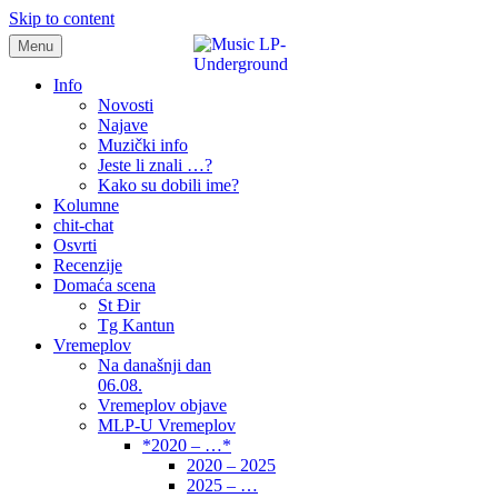
Skip to content
Menu
samo muzika i …..
Info
Novosti
Najave
Muzički info
Jeste li znali …?
Kako su dobili ime?
Kolumne
chit-chat
Osvrti
Recenzije
Domaća scena
St Đir
Tg Kantun
Vremeplov
Na današnji dan
06.08.
Vremeplov objave
MLP-U Vremeplov
*2020 – …*
2020 – 2025
2025 – …