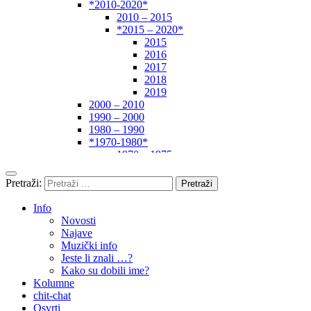
*2010-2020*
2010 – 2015
*2015 – 2020*
2015
2016
2017
2018
2019
2000 – 2010
1990 – 2000
1980 – 1990
*1970-1980*
1970 – 1975
1975 – 1980
1960 – 1970
Pretraži:
1950 – 1960
… – 1950
Info
Autori
Novosti
Najave
Muzički info
Jeste li znali …?
Kako su dobili ime?
Kolumne
chit-chat
Osvrti