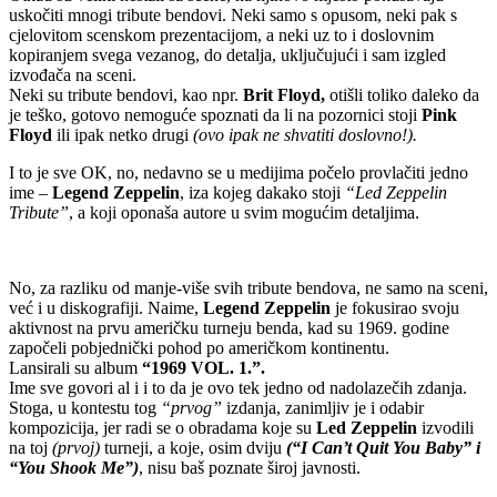
uskočiti mnogi tribute bendovi. Neki samo s opusom, neki pak s
cjelovitom scenskom prezentacijom, a neki uz to i doslovnim
kopiranjem svega vezanog, do detalja, uključujući i sam izgled
izvođača na sceni.
Neki su tribute bendovi, kao npr.
Brit Floyd,
otišli toliko daleko da
je teško, gotovo nemoguće spoznati da li na pozornici stoji
Pink
Floyd
ili ipak netko drugi
(ovo ipak ne shvatiti doslovno!).
I to je sve OK, no, nedavno se u medijima počelo provlačiti jedno
ime –
Legend Zeppelin
, iza kojeg dakako stoji
“Led Zeppelin
Tribute”
, a koji oponaša autore u svim mogućim detaljima.
No, za razliku od manje-više svih tribute bendova, ne samo na sceni,
već i u diskografiji. Naime,
Legend Zeppelin
je fokusirao svoju
aktivnost na prvu američku turneju benda, kad su 1969. godine
započeli pobjednički pohod po američkom kontinentu.
Lansirali su album
“1969 VOL. 1.”.
Ime sve govori al i i to da je ovo tek jedno od nadolazečih zdanja.
Stoga, u kontestu tog
“prvog”
izdanja, zanimljiv je i odabir
kompozicija, jer radi se o obradama koje su
Led Zeppelin
izvodili
na toj
(prvoj)
turneji, a koje, osim dviju
(“I Can’t Quit You Baby” i
“You Shook Me”)
, nisu baš poznate široj javnosti.