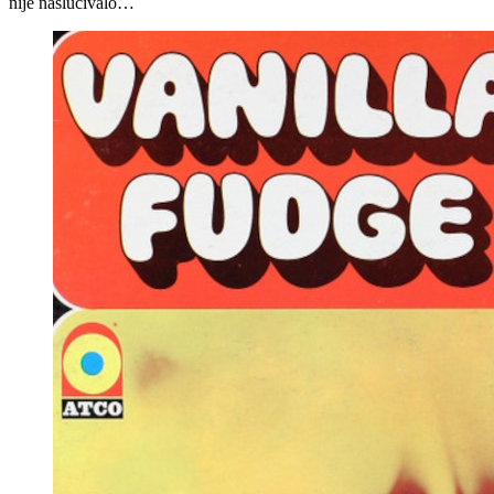
nije naslućivalo…