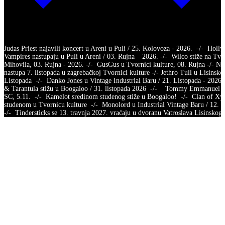
Judas Priest najavili koncert u Areni u Puli / 25. Kolovoza - 2026. -/- Holl
Vampires nastupaju u Puli u Areni / 03. Rujna – 2026. -/- Wilco stiže na Tvr
Mihovila, 03. Rujna - 2026. -/- GusGus u Tvornici kulture, 08. Rujna -/- Na
nastupa 7. listopada u zagrebačkoj Tvornici kulture -/- Jethro Tull u Lisinsko
Listopada -/- Danko Jones u Vintage Industrial Baru / 21. Listopada - 2026.
& Tarantula stižu u Boogaloo / 31. listopada 2026 -/- Tommy Emmanuel /
SC, 5.11. -/- Kamelot sredinom studenog stiže u Boogaloo! -/- Clan of X
studenom u Tvornicu kulture -/- Monolord u Industrial Vintage Baru / 12.
-/- Tindersticks se 13. travnja 2027. vraćaju u dvoranu Vatroslava Lisins