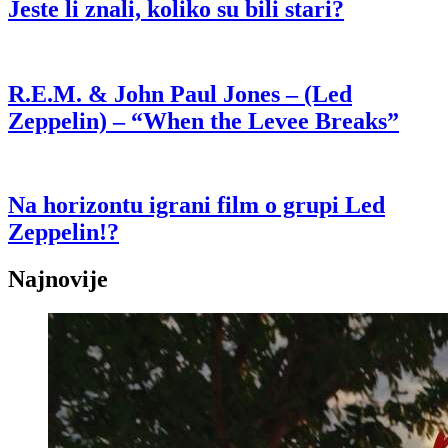
Jeste li znali, koliko su bili stari?
R.E.M. & John Paul Jones – (Led
Zeppelin) – “When the Levee Breaks”
Na horizontu igrani film o grupi Led
Zeppelin!?
Najnovije