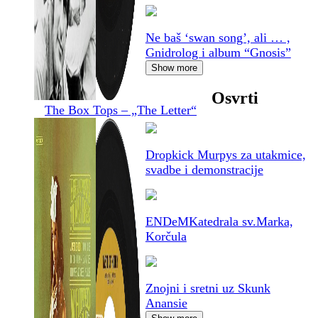
Ne baš ‘swan song’, ali … ,
Gnidrolog i album “Gnosis”
Show more
Osvrti
The Box Tops – „The Letter“
Dropkick Murpys za utakmice,
svadbe i demonstracije
ENDeM
Katedrala sv.Marka,
Korčula
Znojni i sretni uz Skunk
Anansie