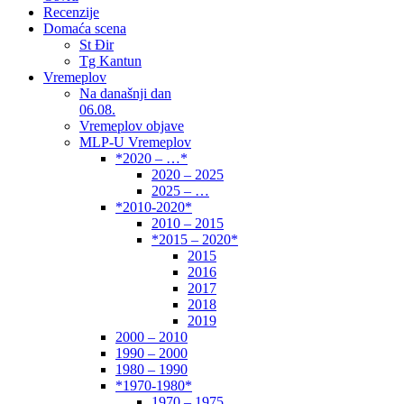
Recenzije
Domaća scena
St Đir
Tg Kantun
Vremeplov
Na današnji dan
06.08.
Vremeplov objave
MLP-U Vremeplov
*2020 – …*
2020 – 2025
2025 – …
*2010-2020*
2010 – 2015
*2015 – 2020*
2015
2016
2017
2018
2019
2000 – 2010
1990 – 2000
1980 – 1990
*1970-1980*
1970 – 1975