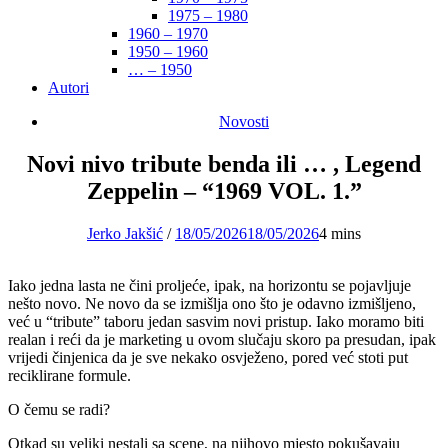
1975 – 1980
1960 – 1970
1950 – 1960
… – 1950
Autori
Novosti
Novi nivo tribute benda ili … , Legend
Zeppelin – “1969 VOL. 1.”
Jerko Jakšić
/
18/05/2026
18/05/2026
4 mins
Iako jedna lasta ne čini proljeće, ipak, na horizontu se pojavljuje
nešto novo. Ne novo da se izmišlja ono što je odavno izmišljeno,
već u “tribute” taboru jedan sasvim novi pristup. Iako moramo biti
realan i reći da je marketing u ovom slučaju skoro pa presudan, ipak
vrijedi činjenica da je sve nekako osvježeno, pored već stoti put
reciklirane formule.
O čemu se radi?
Otkad su veliki nestali sa scene, na njihovo mjesto pokušavaju