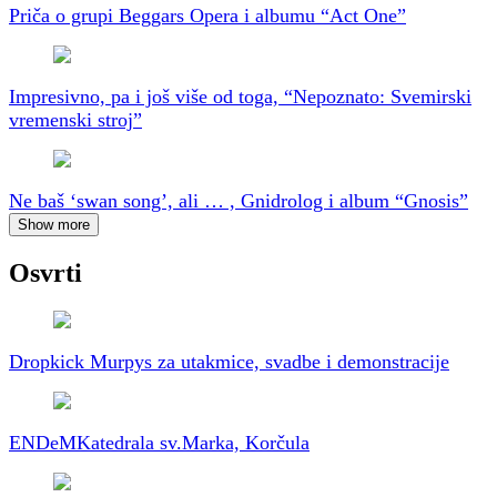
Priča o grupi Beggars Opera i albumu “Act One”
Impresivno, pa i još više od toga, “Nepoznato: Svemirski
vremenski stroj”
Ne baš ‘swan song’, ali … , Gnidrolog i album “Gnosis”
Show more
Osvrti
Dropkick Murpys za utakmice, svadbe i demonstracije
ENDeM
Katedrala sv.Marka, Korčula