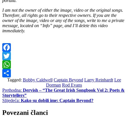
portala.
I am not the owner of either the image, video or the original songs.
Therefore, all rights go to their respective owners. If you are the
owner of the image, video or any of the songs, write to me a private
message, located on “Info” page, and I’ll delete this video
immediately.
Facebook
Twitter
WhatsApp
Tagged:
Bobby Caldwell
Captain Beyond
Larry Reinhardt
Lee
Share
Dorman
Rod Evans
Navigacija
Prethodna:
Dervish – “The Great Irish Songbook Vol 2: Poets &
Storytellers”
objava
Slijedeća:
Kako su dobili ime: Captain Beyond?
Povezani članci