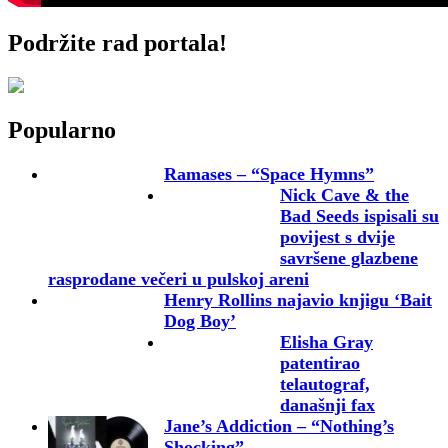
Podržite rad portala!
Popularno
Ramases – “Space Hymns”
Nick Cave & the
Bad Seeds ispisali su
povijest s dvije
savršene glazbene
rasprodane večeri u pulskoj areni
Henry Rollins najavio knjigu ‘Bait
Dog Boy’
Elisha Gray
patentirao
telautograf,
današnji fax
Jane’s Addiction – “Nothing’s
Shocking”