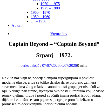
1970 – 1975
1975 – 1980
1960 – 1970
1950 – 1960
… – 1950
Autori
Vremeplov
Captain Beyond – “Captain Beyond”
Srpanj – 1972.
Jerko Jakšić
/
07/07/2026
06/07/2026
8 mins
Neki ih nazivaju najpodcijenjenijom supergrupom u povijesti
moderne glazbe, a ide se toliko daleko da se otvoreno zamjera
suvremenicima zbog relativne anonimnosti grupe, jer nisu čuli za
nju. S druge pak strane, stjecajem okolnosti ili trenutka koji je vrvio
remek-djelima, grupa i pored zvučnih imena prolazi ispod radara,
dijelom i zato što se sam pojam supergrupe pomalo izlizao u
promašenim očekivanjima i neispunjenim nadama.