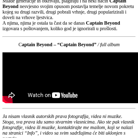
Mlađe generacije ih otkrivaju, plagiraju i na neki način
Captain
Beyond
nesvjesno svojim opusom postavlja temelje novom pokretu
kojeg su drugi razvili, drugi pobrali vrhnje, drugi popularizirali i
doveli na vrhove ljestvica.
A njima, njima je ostala ta čast da se danas
Captain Beyond
izgovara s poštovanjem, koliko god je ignorirali u prošlosti.
C
aptain Beyond – “Captain Beyond”
/ full album
Ja nisam vlasnik autorskih prava fotografija, videa ni muzike.
Stoga, sva prava idu samo stvarnim vlasnicima. Ako ste pak vlasnik
fotografije, videa ili muzike, kontaktirajte me mailom, koji se nalazi
na stranici “Info”, i video sa svim sadržajima će biti uklonjen s