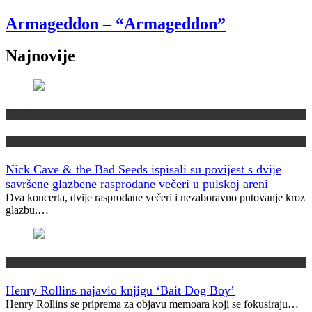
Armageddon – “Armageddon”
Najnovije
Domaća scena
Muzički info
Nick Cave & the Bad Seeds ispisali su povijest s dvije
savršene glazbene rasprodane večeri u pulskoj areni
Dva koncerta, dvije rasprodane večeri i nezaboravno putovanje kroz
glazbu,…
Najave
Henry Rollins najavio knjigu ‘Bait Dog Boy’
Henry Rollins se priprema za objavu memoara koji se fokusiraju…