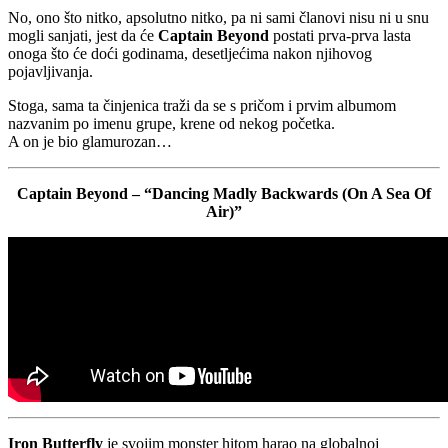
No, ono što nitko, apsolutno nitko, pa ni sami članovi nisu ni u snu
mogli sanjati, jest da će
Captain Beyond
postati prva-prva lasta
onoga što će doći godinama, desetljećima nakon njihovog
pojavljivanja.
Stoga, sama ta činjenica traži da se s pričom i prvim albumom
nazvanim po imenu grupe, krene od nekog početka.
A on je bio glamurozan…
Captain Beyond – “Dancing Madly Backwards (On A Sea Of
Air)”
Iron Butterfly
je svojim monster hitom harao na globalnoj