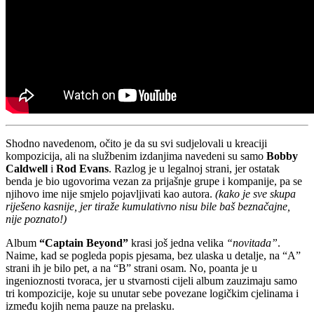
Shodno navedenom, očito je da su svi sudjelovali u kreaciji
kompozicija, ali na službenim izdanjima navedeni su samo
Bobby
Caldwell
i
Rod Evans
. Razlog je u legalnoj strani, jer ostatak
benda je bio ugovorima vezan za prijašnje grupe i kompanije, pa se
njihovo ime nije smjelo pojavljivati kao autora.
(kako je sve skupa
riješeno kasnije, jer tiraže kumulativno nisu bile baš beznačajne,
nije poznato!)
Album
“Captain Beyond”
krasi još jedna velika
“novitada”
.
Naime, kad se pogleda popis pjesama, bez ulaska u detalje, na “A”
strani ih je bilo pet, a na “B” strani osam. No, poanta je u
ingenioznosti tvoraca, jer u stvarnosti cijeli album zauzimaju samo
tri kompozicije, koje su unutar sebe povezane logičkim cjelinama i
između kojih nema pauze na prelasku.