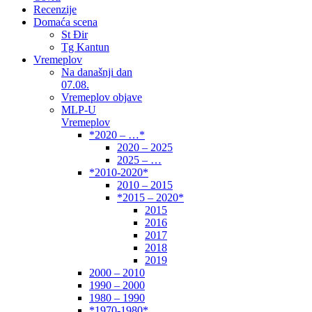
Recenzije
Domaća scena
St Đir
Tg Kantun
Vremeplov
Na današnji dan
07.08.
Vremeplov objave
MLP-U
Vremeplov
*2020 – …*
2020 – 2025
2025 – …
*2010-2020*
2010 – 2015
*2015 – 2020*
2015
2016
2017
2018
2019
2000 – 2010
1990 – 2000
1980 – 1990
*1970-1980*