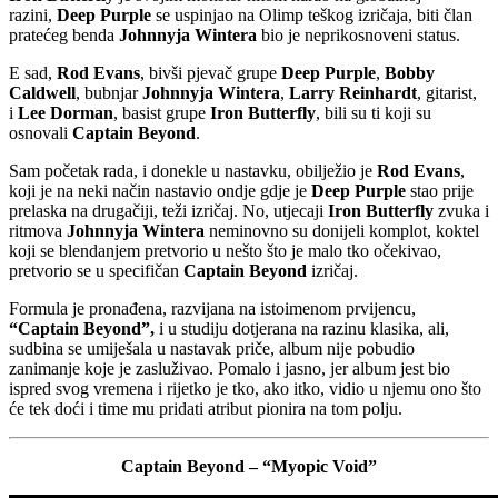
razini,
Deep Purple
se uspinjao na Olimp teškog izričaja, biti član
pratećeg benda
Johnnyja Wintera
bio je neprikosnoveni status.
E sad,
Rod Evans
, bivši pjevač grupe
Deep Purple
,
Bobby
Caldwell
, bubnjar
Johnnyja Wintera
,
Larry Reinhardt
, gitarist,
i
Lee Dorman
, basist grupe
Iron Butterfly
, bili su ti koji su
osnovali
Captain Beyond
.
Sam početak rada, i donekle u nastavku, obilježio je
Rod Evans
,
koji je na neki način nastavio ondje gdje je
Deep Purple
stao prije
prelaska na drugačiji, teži izričaj. No, utjecaji
Iron Butterfly
zvuka i
ritmova
Johnnyja Wintera
neminovno su donijeli komplot, koktel
koji se blendanjem pretvorio u nešto što je malo tko očekivao,
pretvorio se u specifičan
Captain Beyond
izričaj.
Formula je pronađena, razvijana na istoimenom prvijencu,
“Captain Beyond”,
i u studiju dotjerana na razinu klasika, ali,
sudbina se umiješala u nastavak priče, album nije pobudio
zanimanje koje je zasluživao. Pomalo i jasno, jer album jest bio
ispred svog vremena i rijetko je tko, ako itko, vidio u njemu ono što
će tek doći i time mu pridati atribut pionira na tom polju.
Captain Beyond – “Myopic Void”