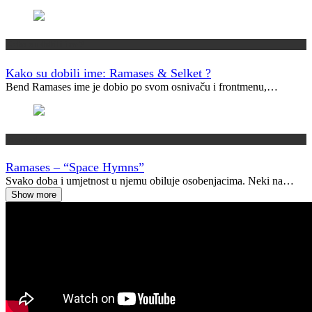
Kako su dobili ime?
Kako su dobili ime: Ramases & Selket ?
Bend Ramases ime je dobio po svom osnivaču i frontmenu,…
Vremeplov
Ramases – “Space Hymns”
Svako doba i umjetnost u njemu obiluje osobenjacima. Neki na…
Show more