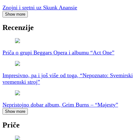
Znojni i sretni uz Skunk Anansie
Show more
Recenzije
Priča o grupi Beggars Opera i albumu “Act One”
Impresivno, pa i još više od toga, “Nepoznato: Svemirski
vremenski stroj”
Nepristojno dobar album, Grim Burns – “Majesty”
Show more
Priče