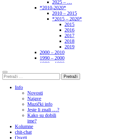
2025 – …
*2010-2020*
2010 – 2015
*2015 – 2020*
2015
2016
2017
2018
2019
2000 – 2010
1990 – 2000
1980 – 1990
*1970-1980*
1970 – 1975
Pretraži:
1975 – 1980
1960 – 1970
Info
1950 – 1960
Novosti
… – 1950
Najave
Autori
Muzički info
Jeste li znali …?
Kako su dobili
ime?
Kolumne
chit-chat
Osvrti