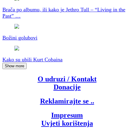
Brača po albumu, ili kako je Jethro Tull – “Living in the
Past” …
Božini golubovi
Kako su ubili Kurt Cobaina
Show more
O udruzi / Kontakt
Donacije
Reklamirajte se ..
Impresum
Uvjeti korištenja