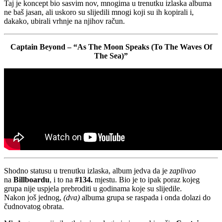
Taj je koncept bio sasvim nov, mnogima u trenutku izlaska albuma
ne baš jasan, ali uskoro su slijedili mnogi koji su ih kopirali i,
dakako, ubirali vrhnje na njihov račun.
Captain Beyond – “As The Moon Speaks (To The Waves Of
The Sea)”
Shodno statusu u trenutku izlaska, album jedva da je
zaplivao
na
Billboardu
, i to na
#134.
mjestu. Bio je to ipak poraz kojeg
grupa nije uspjela prebroditi u godinama koje su slijedile.
Nakon još jednog,
(dva)
albuma grupa se raspada i onda dolazi do
čudnovatog obrata.