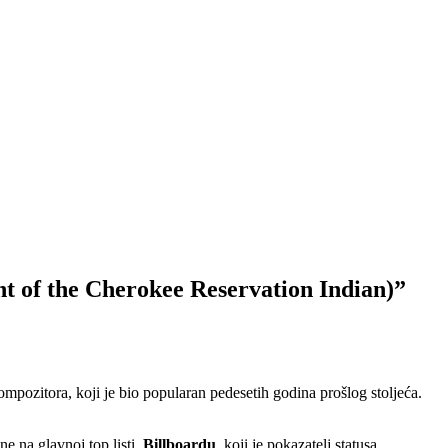
t of the Cherokee Reservation Indian)”
ompozitora, koji je bio popularan pedesetih godina prošlog stoljeća.
ne na glavnoj top listi,
Billboardu
, koji je pokazatelj statusa