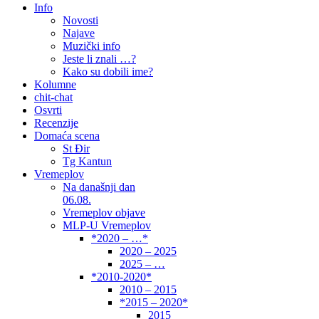
Info
Novosti
Najave
Muzički info
Jeste li znali …?
Kako su dobili ime?
Kolumne
chit-chat
Osvrti
Recenzije
Domaća scena
St Đir
Tg Kantun
Vremeplov
Na današnji dan
06.08.
Vremeplov objave
MLP-U Vremeplov
*2020 – …*
2020 – 2025
2025 – …
*2010-2020*
2010 – 2015
*2015 – 2020*
2015