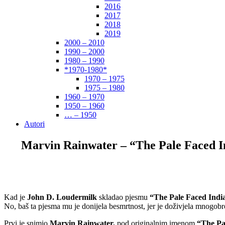
2016
2017
2018
2019
2000 – 2010
1990 – 2000
1980 – 1990
*1970-1980*
1970 – 1975
1975 – 1980
1960 – 1970
1950 – 1960
… – 1950
Autori
Marvin Rainwater – “The Pale Faced In
Kad je
John D. Loudermilk
skladao pjesmu
“The Pale Faced Indi
No, baš ta pjesma mu je donijela besmrtnost, jer je doživjela mnogobro
Prvi je snimio
Marvin Rainwater,
pod originalnim imenom
“The Pa