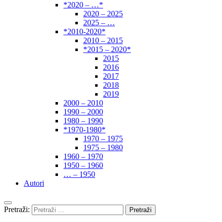
*2020 – …*
2020 – 2025
2025 – …
*2010-2020*
2010 – 2015
*2015 – 2020*
2015
2016
2017
2018
2019
2000 – 2010
1990 – 2000
1980 – 1990
*1970-1980*
1970 – 1975
1975 – 1980
1960 – 1970
1950 – 1960
… – 1950
Autori
Pretraži: