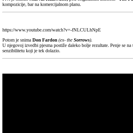
kompozicije, bar na komercijalnom planu.
https://www.youtube.com/watch?v=-fNLCULhNpE
Potom je snima
Don Fardon
(ex- the
Sorrows
).
U njegovoj izvedbi pjesma postiže daleko bolje rezultate. Penje se na t
senzibilitetu koji je tek dolazio.