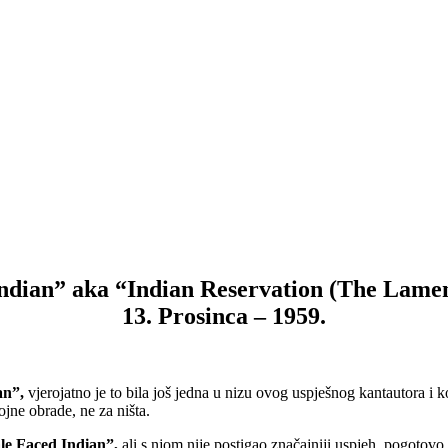
dian” aka “Indian Reservation (The Lamen
13. Prosinca – 1959.
an”,
vjerojatno je to bila još jedna u nizu ovog uspješnog kantautora i k
jne obrade, ne za ništa.
le Faced Indian”,
ali s njom nije postigao značajniji uspjeh, pogotovo 