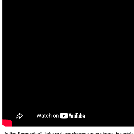
„Indian Reservation“, kako se danas skraćeno zove pjesma, je postala k