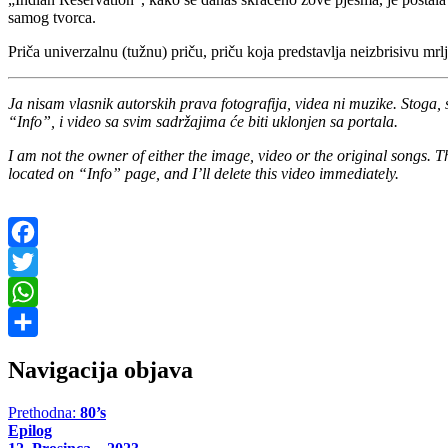
samog tvorca.
Priča univerzalnu (tužnu) priču, priču koja predstavlja neizbrisivu mr
Ja nisam vlasnik autorskih prava fotografija, videa ni muzike. Stoga, 
“Info”, i video sa svim sadržajima će biti uklonjen sa portala.
I am not the owner of either the image, video or the original songs. Th
located on “Info” page, and I’ll delete this video immediately.
Facebook
Twitter
WhatsApp
Share
Navigacija objava
Prethodna:
80’s
Epilog