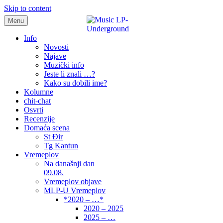
Skip to content
Menu
samo muzika i …..
Info
Novosti
Najave
Muzički info
Jeste li znali …?
Kako su dobili ime?
Kolumne
chit-chat
Osvrti
Recenzije
Domaća scena
St Đir
Tg Kantun
Vremeplov
Na današnji dan
09.08.
Vremeplov objave
MLP-U Vremeplov
*2020 – …*
2020 – 2025
2025 – …