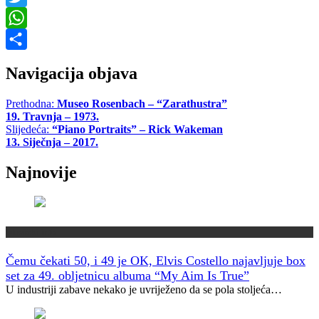
Twitter
WhatsApp
Share
Navigacija objava
Prethodna:
Museo Rosenbach – “Zarathustra”
19. Travnja – 1973.
Slijedeća:
“Piano Portraits” – Rick Wakeman
13. Siječnja – 2017.
Najnovije
Muzički info
Čemu čekati 50, i 49 je OK, Elvis Costello najavljuje box
set za 49. obljetnicu albuma “My Aim Is True”
U industriji zabave nekako je uvriježeno da se pola stoljeća…