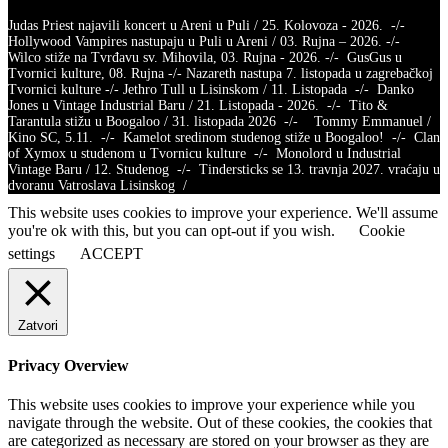
Judas Priest najavili koncert u Areni u Puli / 25. Kolovoza - 2026. -/-
Hollywood Vampires nastupaju u Puli u Areni / 03. Rujna – 2026. -/-
Wilco stiže na Tvrđavu sv. Mihovila, 03. Rujna - 2026. -/- GusGus u
Tvornici kulture, 08. Rujna -/- Nazareth nastupa 7. listopada u zagrebačkoj
Tvornici kulture -/- Jethro Tull u Lisinskom / 11. Listopada -/- Danko
Jones u Vintage Industrial Baru / 21. Listopada - 2026. -/- Tito &
Tarantula stižu u Boogaloo / 31. listopada 2026 -/- Tommy Emmanuel /
Kino SC, 5.11. -/- Kamelot sredinom studenog stiže u Boogaloo! -/- Clan
of Xymox u studenom u Tvornicu kulture -/- Monolord u Industrial
Vintage Baru / 12. Studenog -/- Tindersticks se 13. travnja 2027. vraćaju u
dvoranu Vatroslava Lisinskog /
This website uses cookies to improve your experience. We'll assume
you're ok with this, but you can opt-out if you wish.
Cookie
settings
ACCEPT
Zatvori
Privacy Overview
This website uses cookies to improve your experience while you
navigate through the website. Out of these cookies, the cookies that
are categorized as necessary are stored on your browser as they are