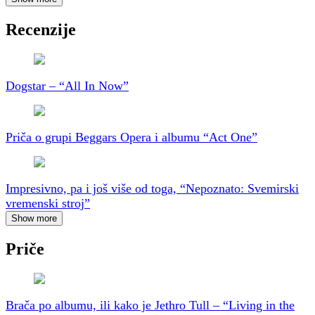
Recenzije
Dogstar – “All In Now”
Priča o grupi Beggars Opera i albumu “Act One”
Impresivno, pa i još više od toga, “Nepoznato: Svemirski
vremenski stroj”
Show more
Priče
Brača po albumu, ili kako je Jethro Tull – “Living in the