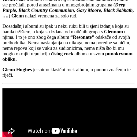
ste pročitali, pored angažmana u mnogobrojnim grupama (
Deep
Purple, Black Country Communion, Gary Moore, Black Sabbath,
….
)
Glenn
nalazi vremena za solo rad.
Dosadašnji albumi su ipak u neku ruku bili u sjeni izdanja koja su
harala tržištem, a koja su izdana od matičnih grupa s
Glennom
u
njima. I to je ono zbog čega album
“Resonate”
odskače od svojih
prethodnika. Nema naslanjanja na nikoga, nema poredbe sa ničim,
nema repova koji se vuku za sudionicima, nema ništa što bi mu
moglo okrnjiti reputaciju
čistog rock
albuma u svom
punokrvnom
obliku
.
Glenn Hughes
je snimo klasični rock album, u punom značenju te
riječi.