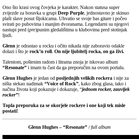
Ono što krasi ovog čovjeka je karakter. Nakon statusa super
zvijezde za boravka u grupi
Deep Purple
, jednostavno je skinuo
plašt slave posut šljokicama. Uhvatio se svoje bas gitare i počeo
svirati po pubovima i manjim dvoranama. Legendarni su njegovi
nastupi pred (
pre
)punim gledalištima u klubovima pred stotinjak
ljudi.
Glenn
je odrastao u rocku i očito nikada nije zaboravio odakle
dolazi i što je
rock’n roll
.
On nije ljubitelj rocka, on ga živi.
Talentom, poštenim radom i litrama znoja je iskovao album
“Resonate”
i imam tu čast da ga preporučim na ovom portalu.
Glenn Hughes
je jedan od
posljednjih velikih rockera
i nije za
ništa stekao nadimak
“Voice of Rock”
, kako zbog glasa, tako i
načina života koji pokazuje i dokazuje, “
jednom rocker, zauvijek
rocker”
!
Topla preporuka za se okorjele rockere i one koji tek misle
postati!
Glenn Hughes – “Resonate”
/ full album