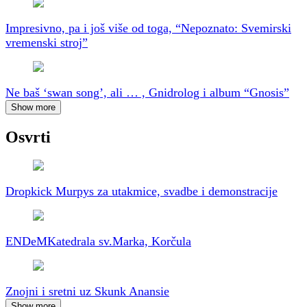
Impresivno, pa i još više od toga, “Nepoznato: Svemirski
vremenski stroj”
Ne baš ‘swan song’, ali … , Gnidrolog i album “Gnosis”
Show more
Osvrti
Dropkick Murpys za utakmice, svadbe i demonstracije
ENDeM
Katedrala sv.Marka, Korčula
Znojni i sretni uz Skunk Anansie
Show more