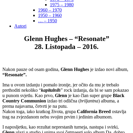
1975 – 1980
1960 – 1970
1950 – 1960
… – 1950
Autori
Glenn Hughes – “Resonate”
28. Listopada – 2016.
Nakon pauze od osam godina,
Glenn Hughes
je izdao novi album,
“Resonate”.
Ima u ovom izdanju i pomalo ironije, jer očito da mu je trebalo
prethoditi nekoliko “
kapitalnih
” rock izdanja, da bi se sam pokazao
u punom svjetlu. Kao prvo,
Glenn
je kao član super grupe
Black
Country Communion
izdao tri odlična (
briljantna
) albuma, a
prema najavama, četvrti je na putu.
Nakon toga, iako kratkog života, grupa
California Breed
ostavlja
trag na zvjezdanom nebu svojim prvim i jedinim albumom.
I naposljetku, kao rezultat neprestanih turneja, nastupa i svirki,
Glenn
ulazi u studio i snima svoj četrnaesti solo album.Da, dobro