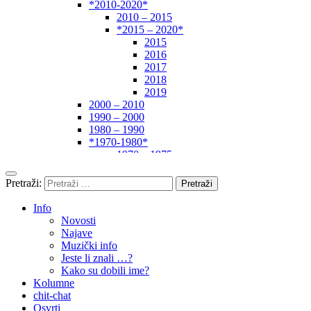
*2010-2020*
2010 – 2015
*2015 – 2020*
2015
2016
2017
2018
2019
2000 – 2010
1990 – 2000
1980 – 1990
*1970-1980*
1970 – 1975
1975 – 1980
1960 – 1970
Pretraži:
1950 – 1960
… – 1950
Info
Autori
Novosti
Najave
Muzički info
Jeste li znali …?
Kako su dobili ime?
Kolumne
chit-chat
Osvrti