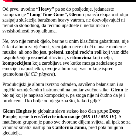
Od prve, uvodne
“Heavy”
pa se do posljednje, jedanaeste
kompozicije
“Long Time Gone”, Glenn
i prateća ekipa u studiju
zasipaju slušatelja baražnom heavy vatrom, ne dozvoljavajući ni
trenutka slobodnog, da recimo upadnete u nedoumicu o
svrsishodnosti ovog albuma.
Ne, ovo nije remek djelo, bar ne u onim klasičnim gabaritima, nije
čak ni album za vječnost, vjerojatno neće ni uči u anale moderne
muzike, ali ono što jest,
pošteni, znojni rock’n roll
koji vam diže
raspoloženje
pre-metal
rifovima, s
ritmovima
koji melju,
kompozicijom
koja zarobljava sve kutke mozga zaduženog za
emocije i naposljetku, ovo je album koji vas prikuje ispred
gramofona (
ili CD playera
).
Produkcijski je album izvrsno odrađen, savršeno balansiran i sa
logički razmještenim instrumentima unutar zvučne slike.
Glenn
je
bio taj koji je napisao kompozicije, pa stoga nije ni čudno da je i
producent. Tko bolje od njega zna što, kako i gdje?
Glenn Hughes
je globalnu slavu stekao kao član grupe
Deep
Purple
, njene
treće/četvrte inkarnacije (
MK III i MK IV
)
. S
matičnom grupom je puno sve dvorane diljem svijeta, ali ipak se za
vrhunac smatra nastup na
California Jamu
, pred pola milijuna
gledatelja.