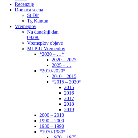
Recenzije
Domaća scena
St Đir
Tg Kantun
Vremeplov
Na današnji dan
09.08.
Vremeplov objave
MLP-U Vremeplov
*2020 – …*
2020 – 2025
2025 – …
*2010-2020*
2010 – 2015
*2015 – 2020*
2015
2016
2017
2018
2019
2000 – 2010
1990 – 2000
1980 – 1990
*1970-1980*
1970 – 1975