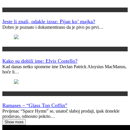
Jeste li znali?
Jeste li znali, odakle izraz: Pijan ko’ majka?
Dobro je poznato i dokumentirano da je pivo po prvi…
Kako su dobili ime?
Kako su dobili ime: Elvis Costello?
Kad danas netko spomene ime Declan Patrick Aloysius MacManus,
hoće li…
Vremeplov
Ramases – “Glass Top Coffin”
Prvijenac “Space Hymn” se, unatoč slaboj prodaji, ipak donekle
prodavao, odnosno pokrio…
Show more