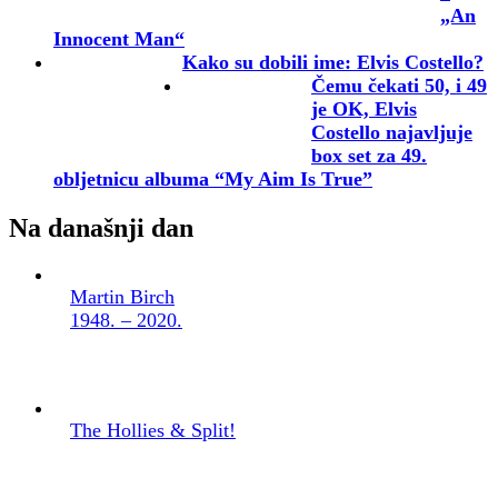
„An
Innocent Man“
Kako su dobili ime: Elvis Costello?
Čemu čekati 50, i 49
je OK, Elvis
Costello najavljuje
box set za 49.
obljetnicu albuma “My Aim Is True”
Na današnji dan
Martin Birch
1948. – 2020.
The Hollies & Split!