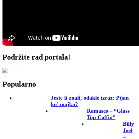
Podržite rad portala!
Popularno
Jeste li znali, odakle izraz: Pijan
ko’ majka?
Ramases – “Glass
Top Coffin”
Billy
Joel
–