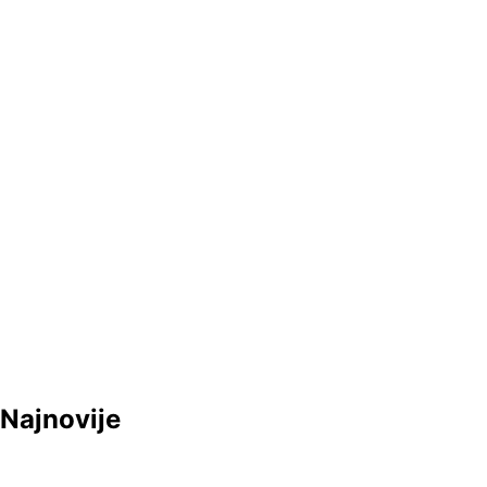
The Beatles u …. biserima s
novinarima … !
Jerko Jakšić
17/01/2025
Pročitaj više ....
“The Beatles: Eight Days a Week – The
Touring Years”
Najnovije
Jerko Jakšić
15/09/2024
Pročitaj više ....