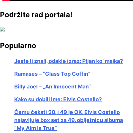
Podržite rad portala!
Popularno
Jeste li znali, odakle izraz: Pijan ko’ majka?
Ramases – “Glass Top Coffin”
Billy Joel – „An Innocent Man“
Kako su dobili ime: Elvis Costello?
Čemu čekati 50, i 49 je OK, Elvis Costello
najavljuje box set za 49. obljetnicu albuma
“My Aim Is True”