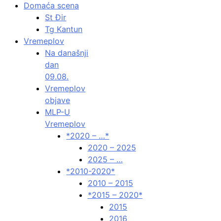
Domaća scena
St Đir
Tg Kantun
Vremeplov
Na današnji
dan
09.08.
Vremeplov
objave
MLP-U
Vremeplov
*2020 – …*
2020 – 2025
2025 – …
*2010-2020*
2010 – 2015
*2015 – 2020*
2015
2016