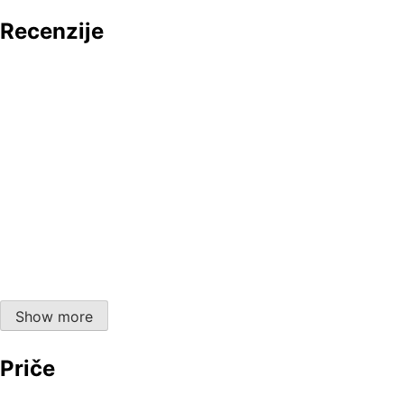
Recenzije
Znojni i sretni uz Skunk Anansie
Dogstar – “All In Now”
Priča o grupi Beggars Opera i albumu “Act One”
Show more
Impresivno, pa i još više od toga, “Nepoznato:
Priče
Svemirski vremenski stroj”