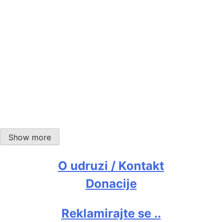
Brača po albumu, ili kako je Jethro Tull – “Living in
the Past” …
Božini golubovi
Show more
O udruzi / Kontakt
Kako su ubili Kurt Cobaina
Donacije
Reklamirajte se ..