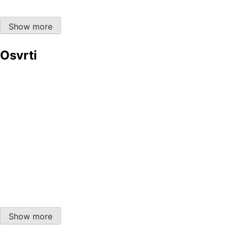
Impresivno, pa i još više od toga, “Nepoznato:
Svemirski vremenski stroj”
Show more
Osvrti
Ne baš ‘swan song’, ali … , Gnidrolog i album “Gnosis”
Dropkick Murpys za utakmice, svadbe i
demonstracije
ENDeM
Katedrala sv.Marka, Korčula
Show more