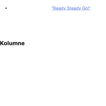
“Ready Steady Go!”
Kolumne
Priča o grupi Beggars Opera i albumu “Act One”