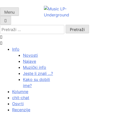
Skip
to
Menu
samo muzika i …..
content
Pretraži:
Info
Novosti
Najave
Muzički info
Jeste li znali …?
Kako su dobili
ime?
Kolumne
chit-chat
Osvrti
Recenzije