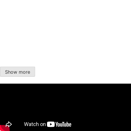
Kako su dobili ime?
Kako su dobili ime: Elvis Costello?
Vremeplov
Show more
Ramases – “Glass Top Coffin”