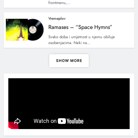
frontmenu,…
Vremeplov
Ramases – “Space Hymns”
Svako doba i umjetnost u njemu obiluje
osobenjacima. Neki na…
SHOW MORE