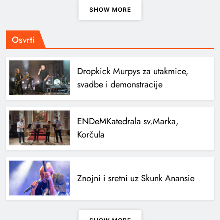
SHOW MORE
Osvrti
Dropkick Murpys za utakmice,
svadbe i demonstracije
ENDeM
Katedrala sv.Marka,
Korčula
Znojni i sretni uz Skunk Anansie