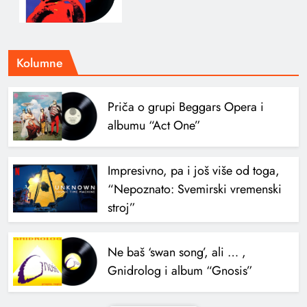
Kolumne
Priča o grupi Beggars Opera i
albumu “Act One”
Impresivno, pa i još više od toga,
“Nepoznato: Svemirski vremenski
stroj”
Ne baš ‘swan song’, ali … ,
Gnidrolog i album “Gnosis”