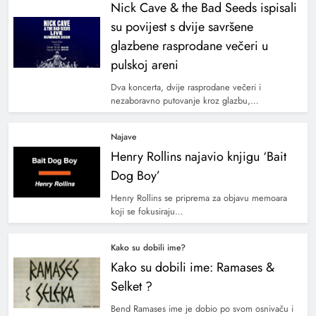
Nick Cave & the Bad Seeds ispisali
su povijest s dvije savršene
glazbene rasprodane večeri u
pulskoj areni
Dva koncerta, dvije rasprodane večeri i
nezaboravno putovanje kroz glazbu,…
Najave
Henry Rollins najavio knjigu ‘Bait
Dog Boy’
Henry Rollins se priprema za objavu memoara
koji se fokusiraju…
Kako su dobili ime?
Kako su dobili ime: Ramases &
Selket ?
Bend Ramases ime je dobio po svom osnivaču i