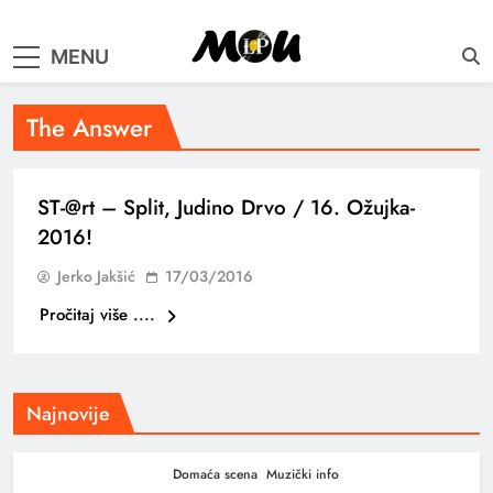
samo muzika i …..
MENU
The Answer
ST-@rt – Split, Judino Drvo / 16. Ožujka-
2016!
Jerko Jakšić
17/03/2016
Pročitaj više ....
Najnovije
Domaća scena
Muzički info