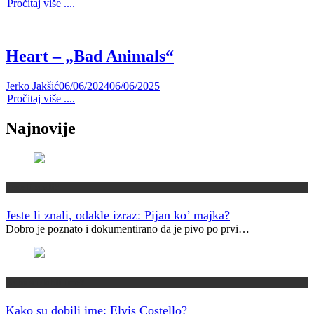
Pročitaj više ....
Heart – „Bad Animals“
Jerko Jakšić
06/06/2024
06/06/2025
Pročitaj više ....
Najnovije
Jeste li znali?
Jeste li znali, odakle izraz: Pijan ko’ majka?
Dobro je poznato i dokumentirano da je pivo po prvi…
Kako su dobili ime?
Kako su dobili ime: Elvis Costello?