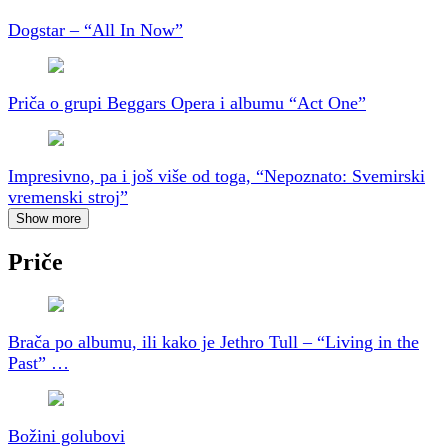
Dogstar – “All In Now”
Priča o grupi Beggars Opera i albumu “Act One”
Impresivno, pa i još više od toga, “Nepoznato: Svemirski
vremenski stroj”
Show more
Priče
Brača po albumu, ili kako je Jethro Tull – “Living in the
Past” …
Božini golubovi