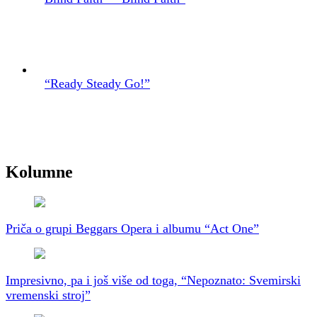
“Ready Steady Go!”
Kolumne
Priča o grupi Beggars Opera i albumu “Act One”
Impresivno, pa i još više od toga, “Nepoznato: Svemirski
vremenski stroj”