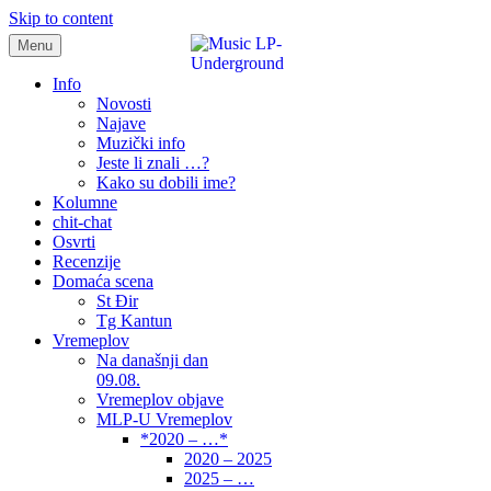
Skip to content
Menu
samo muzika i …..
Info
Novosti
Najave
Muzički info
Jeste li znali …?
Kako su dobili ime?
Kolumne
chit-chat
Osvrti
Recenzije
Domaća scena
St Đir
Tg Kantun
Vremeplov
Na današnji dan
09.08.
Vremeplov objave
MLP-U Vremeplov
*2020 – …*
2020 – 2025
2025 – …