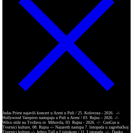
Judas Priest najavili koncert u Areni u Puli / 25. Kolovoza - 2026. -/-
Hollywood Vampires nastupaju u Puli u Areni / 03. Rujna – 2026. -/-
Wilco stiže na Tvrđavu sv. Mihovila, 03. Rujna - 2026. -/- GusGus u
Tvornici kulture, 08. Rujna -/- Nazareth nastupa 7. listopada u zagrebačkoj
Tvornici kulture -/- Jethro Tull u Lisinskom / 11. Listopada -/- Danko