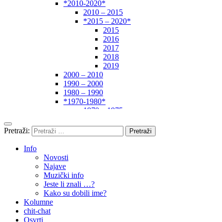
*2010-2020*
2010 – 2015
*2015 – 2020*
2015
2016
2017
2018
2019
2000 – 2010
1990 – 2000
1980 – 1990
*1970-1980*
1970 – 1975
1975 – 1980
1960 – 1970
Pretraži:
1950 – 1960
… – 1950
Info
Autori
Novosti
Najave
Muzički info
Jeste li znali …?
Kako su dobili ime?
Kolumne
chit-chat
Osvrti