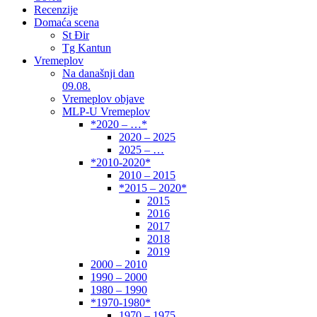
Recenzije
Domaća scena
St Đir
Tg Kantun
Vremeplov
Na današnji dan
09.08.
Vremeplov objave
MLP-U Vremeplov
*2020 – …*
2020 – 2025
2025 – …
*2010-2020*
2010 – 2015
*2015 – 2020*
2015
2016
2017
2018
2019
2000 – 2010
1990 – 2000
1980 – 1990
*1970-1980*
1970 – 1975