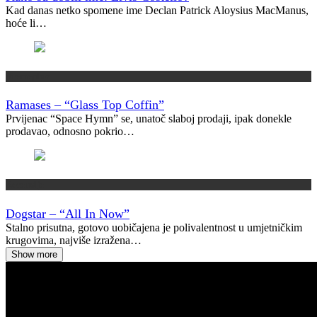
Kad danas netko spomene ime Declan Patrick Aloysius MacManus,
hoće li…
Vremeplov
Ramases – “Glass Top Coffin”
Prvijenac “Space Hymn” se, unatoč slaboj prodaji, ipak donekle
prodavao, odnosno pokrio…
Recenzije
Dogstar – “All In Now”
Stalno prisutna, gotovo uobičajena je polivalentnost u umjetničkim
krugovima, najviše izražena…
Show more