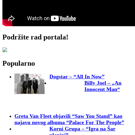
Podržite rad portala!
Popularno
Dogstar – “All In Now”
Billy Joel – „An
Innocent Man“
Greta Van Fleet objavili “Saw You Stand” kao
najavu novog albuma “Palace For The People”
Korni Grupa – “Igra na Šar
planini”