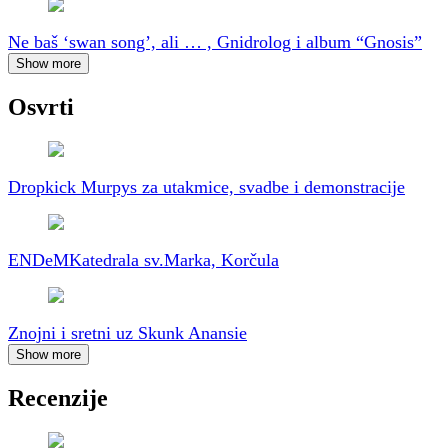
Ne baš ‘swan song’, ali … , Gnidrolog i album “Gnosis”
Show more
Osvrti
Dropkick Murpys za utakmice, svadbe i demonstracije
ENDeM
Katedrala sv.Marka, Korčula
Znojni i sretni uz Skunk Anansie
Show more
Recenzije