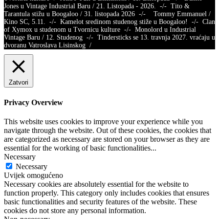
Jones u Vintage Industrial Baru / 21. Listopada - 2026. -/- Tito &
Tarantula stižu u Boogaloo / 31. listopada 2026 -/- Tommy Emmanuel /
Kino SC, 5.11. -/- Kamelot sredinom studenog stiže u Boogaloo! -/- Clan
of Xymox u studenom u Tvornicu kulture -/- Monolord u Industrial
Vintage Baru / 12. Studenog -/- Tindersticks se 13. travnja 2027. vraćaju u
dvoranu Vatroslava Lisinskog /
Zatvori
Privacy Overview
This website uses cookies to improve your experience while you
navigate through the website. Out of these cookies, the cookies that
are categorized as necessary are stored on your browser as they are
essential for the working of basic functionalities
...
Necessary
Necessary
Uvijek omogućeno
Necessary cookies are absolutely essential for the website to
function properly. This category only includes cookies that ensures
basic functionalities and security features of the website. These
cookies do not store any personal information.