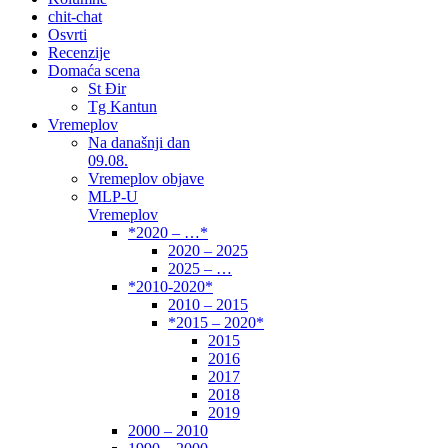
chit-chat
Osvrti
Recenzije
Domaća scena
St Đir
Tg Kantun
Vremeplov
Na današnji dan
09.08.
Vremeplov objave
MLP-U
Vremeplov
*2020 – …*
2020 – 2025
2025 – …
*2010-2020*
2010 – 2015
*2015 – 2020*
2015
2016
2017
2018
2019
2000 – 2010