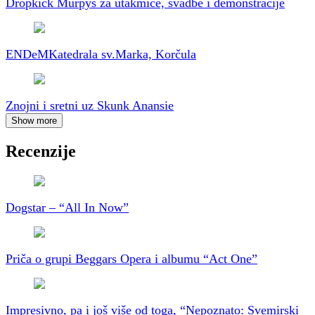
Dropkick Murpys za utakmice, svadbe i demonstracije
ENDeM
Katedrala sv.Marka, Korčula
Znojni i sretni uz Skunk Anansie
Show more
Recenzije
Dogstar – “All In Now”
Priča o grupi Beggars Opera i albumu “Act One”
Impresivno, pa i još više od toga, “Nepoznato: Svemirski