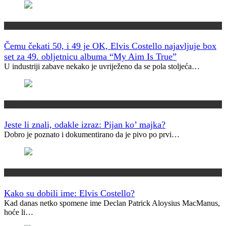
Muzički info
Čemu čekati 50, i 49 je OK, Elvis Costello najavljuje box
set za 49. obljetnicu albuma “My Aim Is True”
U industriji zabave nekako je uvriježeno da se pola stoljeća…
Jeste li znali?
Jeste li znali, odakle izraz: Pijan ko’ majka?
Dobro je poznato i dokumentirano da je pivo po prvi…
Kako su dobili ime?
Kako su dobili ime: Elvis Costello?
Kad danas netko spomene ime Declan Patrick Aloysius MacManus,
hoće li…