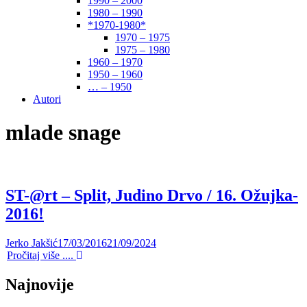
1990 – 2000
1980 – 1990
*1970-1980*
1970 – 1975
1975 – 1980
1960 – 1970
1950 – 1960
… – 1950
Autori
mlade snage
ST-@rt – Split, Judino Drvo / 16. Ožujka-
2016!
Jerko Jakšić
17/03/2016
21/09/2024
Pročitaj više ....
Najnovije