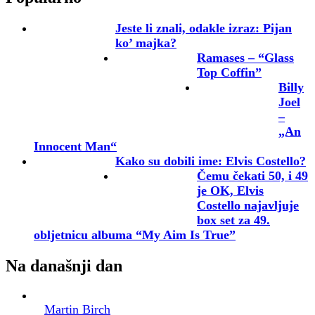
Jeste li znali, odakle izraz: Pijan
ko’ majka?
Ramases – “Glass
Top Coffin”
Billy
Joel
–
„An
Innocent Man“
Kako su dobili ime: Elvis Costello?
Čemu čekati 50, i 49
je OK, Elvis
Costello najavljuje
box set za 49.
obljetnicu albuma “My Aim Is True”
Na današnji dan
Martin Birch