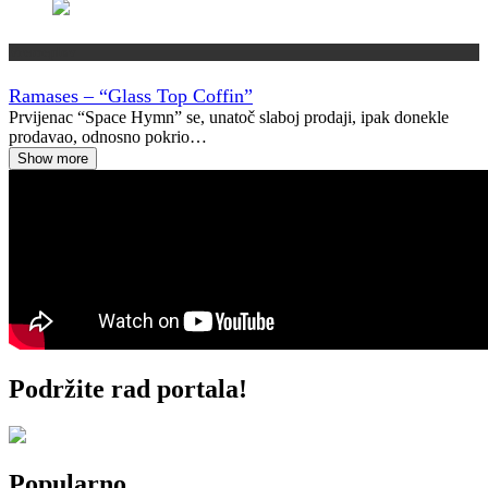
Vremeplov
Ramases – “Glass Top Coffin”
Prvijenac “Space Hymn” se, unatoč slaboj prodaji, ipak donekle
prodavao, odnosno pokrio…
Show more
Podržite rad portala!
Popularno