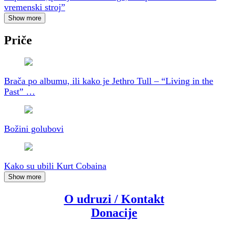
vremenski stroj”
Show more
Priče
Brača po albumu, ili kako je Jethro Tull – “Living in the
Past” …
Božini golubovi
Kako su ubili Kurt Cobaina
Show more
O udruzi / Kontakt
Donacije