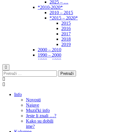
2025 – …
*2010-2020*
2010 – 2015
*2015 – 2020*
2015
2016
2017
2018
2019
2000 – 2010
1990 – 2000
1980 – 1990
*1970-1980*
1970 – 1975
Pretraži:
1975 – 1980
1960 – 1970
1950 – 1960
… – 1950
Info
Autori
Novosti
Najave
Muzički info
Jeste li znali …?
Kako su dobili
ime?
Kolumne