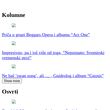
Kolumne
Priča o grupi Beggars Opera i albumu “Act One”
Impresivno, pa i još više od toga, “Nepoznato: Svemirski
vremenski stroj”
Ne baš ‘swan song’, ali … , Gnidrolog i album “Gnosis”
Show more
Osvrti