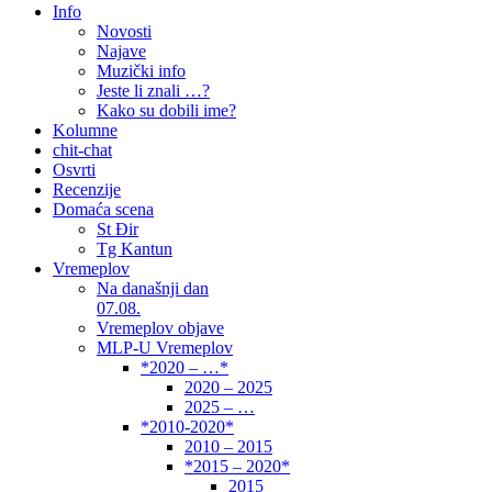
Info
Novosti
Najave
Muzički info
Jeste li znali …?
Kako su dobili ime?
Kolumne
chit-chat
Osvrti
Recenzije
Domaća scena
St Đir
Tg Kantun
Vremeplov
Na današnji dan
07.08.
Vremeplov objave
MLP-U Vremeplov
*2020 – …*
2020 – 2025
2025 – …
*2010-2020*
2010 – 2015
*2015 – 2020*
2015