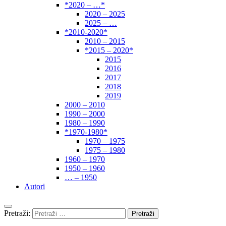
*2020 – …*
2020 – 2025
2025 – …
*2010-2020*
2010 – 2015
*2015 – 2020*
2015
2016
2017
2018
2019
2000 – 2010
1990 – 2000
1980 – 1990
*1970-1980*
1970 – 1975
1975 – 1980
1960 – 1970
1950 – 1960
… – 1950
Autori
Pretraži: