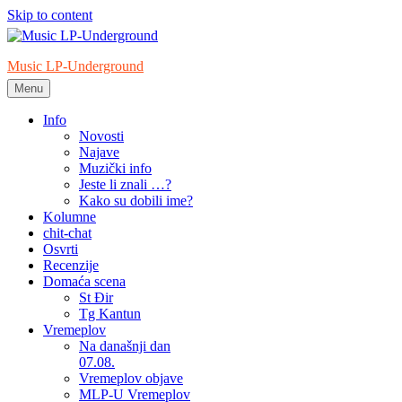
Skip to content
Music LP-Underground
Menu
samo muzika i …..
Info
Novosti
Najave
Muzički info
Jeste li znali …?
Kako su dobili ime?
Kolumne
chit-chat
Osvrti
Recenzije
Domaća scena
St Đir
Tg Kantun
Vremeplov
Na današnji dan
07.08.
Vremeplov objave
MLP-U Vremeplov