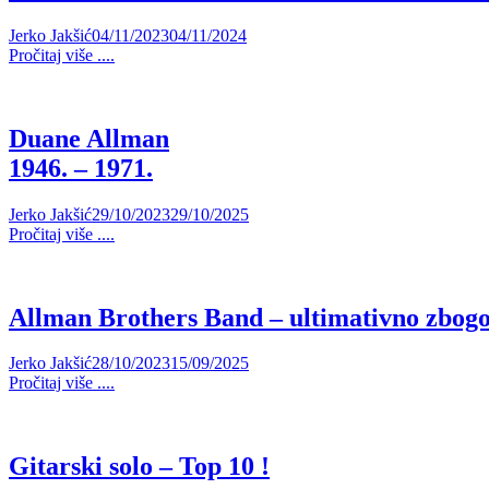
Jerko Jakšić
04/11/2023
04/11/2024
Pročitaj više ....
Duane Allman
1946. – 1971.
Jerko Jakšić
29/10/2023
29/10/2025
Pročitaj više ....
Allman Brothers Band – ultimativno zbog
Jerko Jakšić
28/10/2023
15/09/2025
Pročitaj više ....
Gitarski solo – Top 10 !