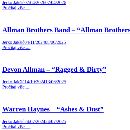
Jerko Jakšić
07/04/2026
07/04/2026
Pročitaj više ....
Allman Brothers Band – “Allman Brother
Jerko Jakšić
04/11/2024
08/06/2025
Pročitaj više ....
Devon Allman – “Ragged & Dirty”
Jerko Jakšić
14/10/2024
13/06/2025
Pročitaj više ....
Warren Haynes – “Ashes & Dust”
Jerko Jakšić
24/07/2024
24/07/2025
Pročitaj više ....