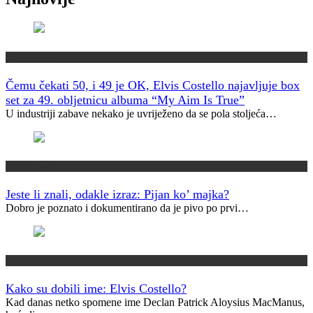
Muzički info
Čemu čekati 50, i 49 je OK, Elvis Costello najavljuje box
set za 49. obljetnicu albuma “My Aim Is True”
U industriji zabave nekako je uvriježeno da se pola stoljeća…
Jeste li znali?
Jeste li znali, odakle izraz: Pijan ko’ majka?
Dobro je poznato i dokumentirano da je pivo po prvi…
Kako su dobili ime?
Kako su dobili ime: Elvis Costello?
Kad danas netko spomene ime Declan Patrick Aloysius MacManus,