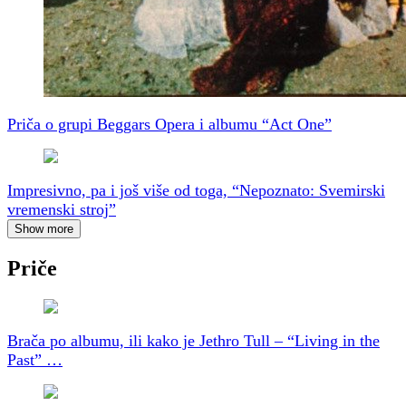
Priča o grupi Beggars Opera i albumu “Act One”
Impresivno, pa i još više od toga, “Nepoznato: Svemirski
vremenski stroj”
Show more
Priče
Brača po albumu, ili kako je Jethro Tull – “Living in the
Past” …