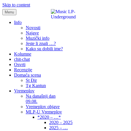
Skip to content
Menu
samo muzika i …..
Info
Novosti
Najave
Muzički info
Jeste li znali …?
Kako su dobili ime?
Kolumne
chit-chat
Osvrti
Recenzije
Domaća scena
St Đir
Tg Kantun
Vremeplov
Na današnji dan
09.08.
Vremeplov objave
MLP-U Vremeplov
*2020 – …*
2020 – 2025
2025 – …