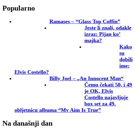
Popularno
Ramases – “Glass Top Coffin”
Jeste li znali, odakle
izraz: Pijan ko’
majka?
Kako
su
dobili
ime:
Elvis Costello?
Billy Joel – „An Innocent Man“
Čemu čekati 50, i 49
je OK, Elvis
Costello najavljuje
box set za 49.
obljetnicu albuma “My Aim Is True”
Na današnji dan