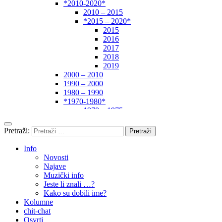
*2010-2020*
2010 – 2015
*2015 – 2020*
2015
2016
2017
2018
2019
2000 – 2010
1990 – 2000
1980 – 1990
*1970-1980*
1970 – 1975
1975 – 1980
1960 – 1970
Pretraži:
1950 – 1960
… – 1950
Info
Autori
Novosti
Najave
Muzički info
Jeste li znali …?
Kako su dobili ime?
Kolumne
chit-chat
Osvrti