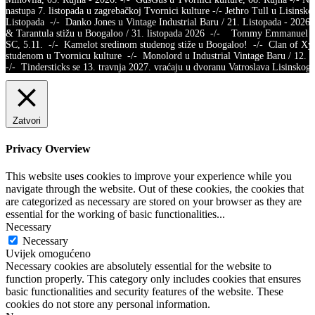
nastupa 7. listopada u zagrebačkoj Tvornici kulture -/- Jethro Tull u Lisinsko
Listopada -/- Danko Jones u Vintage Industrial Baru / 21. Listopada - 2026.
& Tarantula stižu u Boogaloo / 31. listopada 2026 -/- Tommy Emmanuel /
SC, 5.11. -/- Kamelot sredinom studenog stiže u Boogaloo! -/- Clan of X
studenom u Tvornicu kulture -/- Monolord u Industrial Vintage Baru / 12.
-/- Tindersticks se 13. travnja 2027. vraćaju u dvoranu Vatroslava Lisins
Zatvori
Privacy Overview
This website uses cookies to improve your experience while you
navigate through the website. Out of these cookies, the cookies that
are categorized as necessary are stored on your browser as they are
essential for the working of basic functionalities
...
Necessary
Necessary
Uvijek omogućeno
Necessary cookies are absolutely essential for the website to
function properly. This category only includes cookies that ensures
basic functionalities and security features of the website. These
cookies do not store any personal information.