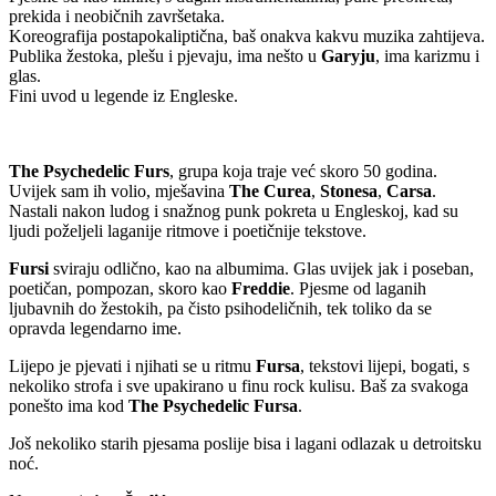
prekida i neobičnih završetaka.
Koreografija postapokaliptična, baš onakva kakvu muzika zahtijeva.
Publika žestoka, plešu i pjevaju, ima nešto u
Garyju
, ima karizmu i
glas.
Fini uvod u legende iz Engleske.
The Psychedelic Furs
, grupa koja traje već skoro 50 godina.
Uvijek sam ih volio, mješavina
The Curea
,
Stonesa
,
Carsa
.
Nastali nakon ludog i snažnog punk pokreta u Engleskoj, kad su
ljudi poželjeli laganije ritmove i poetičnije tekstove.
Fursi
sviraju odlično, kao na albumima. Glas uvijek jak i poseban,
poetičan, pompozan, skoro kao
Freddie
. Pjesme od laganih
ljubavnih do žestokih, pa čisto psihodeličnih, tek toliko da se
opravda legendarno ime.
Lijepo je pjevati i njihati se u ritmu
Fursa
, tekstovi lijepi, bogati, s
nekoliko strofa i sve upakirano u finu rock kulisu. Baš za svakoga
ponešto ima kod
The Psychedelic Fursa
.
Još nekoliko starih pjesama poslije bisa i lagani odlazak u detroitsku
noć.