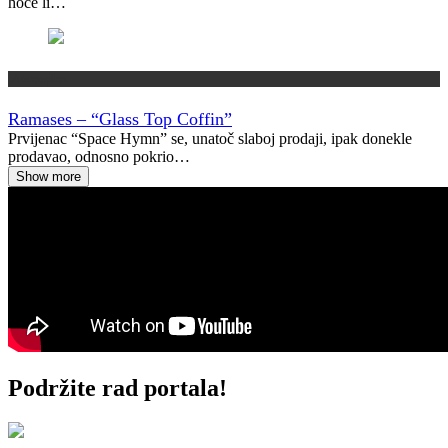
hoće li…
Vremeplov
Ramases – “Glass Top Coffin”
Prvijenac “Space Hymn” se, unatoč slaboj prodaji, ipak donekle
prodavao, odnosno pokrio…
Show more
Podržite rad portala!