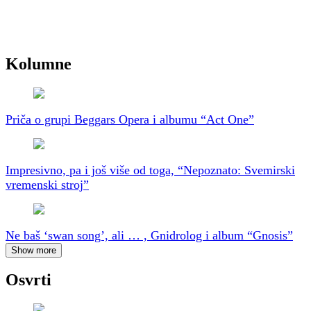
Kolumne
Priča o grupi Beggars Opera i albumu “Act One”
Impresivno, pa i još više od toga, “Nepoznato: Svemirski
vremenski stroj”
Ne baš ‘swan song’, ali … , Gnidrolog i album “Gnosis”
Show more
Osvrti