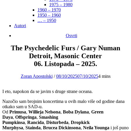
1975 – 1980
1960 – 1970
1950 – 1960
… – 1950
Autori
Osvrti
The Psychedelic Furs / Gary Numan
Detroit, Masonic Center
06. Listopada – 2025.
Zoran Apostolski
/
08/10/2025
07/10/2025
4 mins
I eto, napokon da se javim s druge strane oceana.
Nazočio sam brojnim koncertima u ovih malo više od godine dana
otkako sam u SAD-u.
Od
Primusa
,
Willieja Nelsona
,
Boba Dylana
,
Green
Daya
,
Offspringa
,
Smashing
Pumpkinsa
,
Rancida
,
Disturbeda
,
Dropkick
Murphysa
,
Stainda
,
Brucea Dickinsona
,
Neila Younga
i još puno