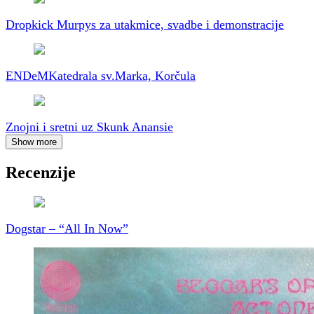
Dropkick Murpys za utakmice, svadbe i demonstracije
ENDeM
Katedrala sv.Marka, Korčula
Znojni i sretni uz Skunk Anansie
Show more
Recenzije
Dogstar – “All In Now”