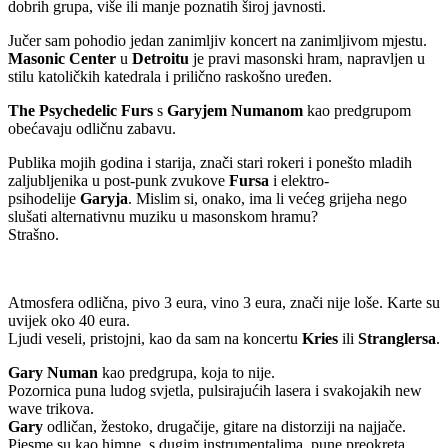
dobrih grupa, više ili manje poznatih široj javnosti.
Jučer sam pohodio jedan zanimljiv koncert na zanimljivom mjestu.
Masonic Center
u
Detroitu
je pravi masonski hram, napravljen u
stilu katoličkih katedrala i prilično raskošno uređen.
The Psychedelic Furs
s
Garyjem Numanom
kao predgrupom
obećavaju odličnu zabavu.
Publika mojih godina i starija, znači stari rokeri i ponešto mladih
zaljubljenika u post-punk zvukove
Fursa
i elektro-
psihodelije
Garyja
. Mislim si, onako, ima li većeg grijeha nego
slušati alternativnu muziku u masonskom hramu?
Strašno.
Atmosfera odlična, pivo 3 eura, vino 3 eura, znači nije loše. Karte su
uvijek oko 40 eura.
Ljudi veseli, pristojni, kao da sam na koncertu
Kries
ili
Stranglersa
.
Gary Numan
kao predgrupa, koja to nije.
Pozornica puna ludog svjetla, pulsirajućih lasera i svakojakih new
wave trikova.
Gary
odličan, žestoko, drugačije, gitare na distorziji na najjače.
Pjesme su kao himne, s dugim instrumentalima, pune preokreta,