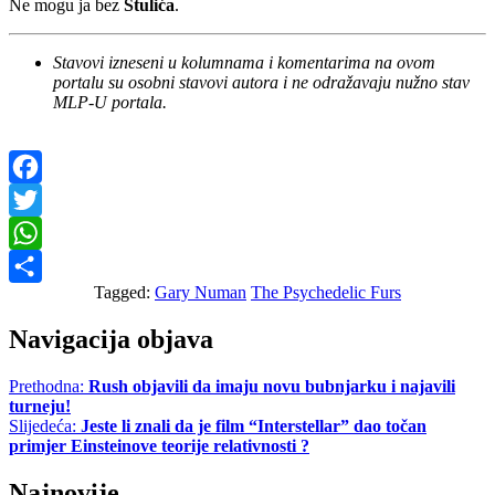
Ne mogu ja bez
Štulića
.
Stavovi izneseni u kolumnama i komentarima na ovom
portalu su osobni stavovi autora i ne odražavaju nužno stav
MLP-U portala.
Facebook
Twitter
WhatsApp
Tagged:
Gary Numan
The Psychedelic Furs
Share
Navigacija objava
Prethodna:
Rush objavili da imaju novu bubnjarku i najavili
turneju!
Slijedeća:
Jeste li znali da je film “Interstellar” dao točan
primjer Einsteinove teorije relativnosti ?
Najnovije