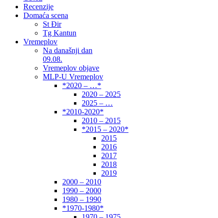
Recenzije
Domaća scena
St Đir
Tg Kantun
Vremeplov
Na današnji dan
09.08.
Vremeplov objave
MLP-U Vremeplov
*2020 – …*
2020 – 2025
2025 – …
*2010-2020*
2010 – 2015
*2015 – 2020*
2015
2016
2017
2018
2019
2000 – 2010
1990 – 2000
1980 – 1990
*1970-1980*
1970 – 1975