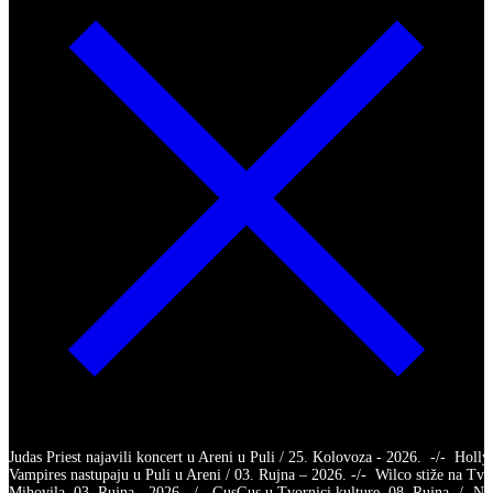
Judas Priest najavili koncert u Areni u Puli / 25. Kolovoza - 2026. -/- Holl
Vampires nastupaju u Puli u Areni / 03. Rujna – 2026. -/- Wilco stiže na Tvr
Mihovila, 03. Rujna - 2026. -/- GusGus u Tvornici kulture, 08. Rujna -/- Na