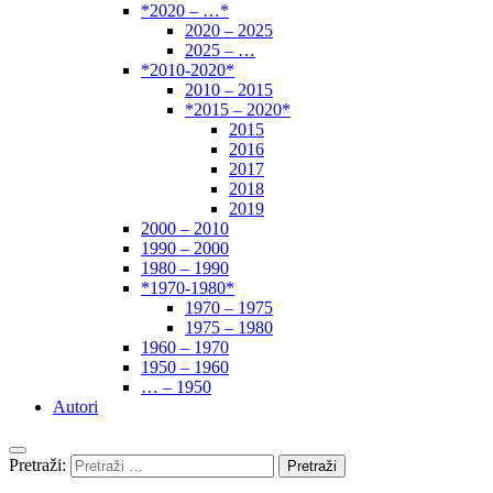
*2020 – …*
2020 – 2025
2025 – …
*2010-2020*
2010 – 2015
*2015 – 2020*
2015
2016
2017
2018
2019
2000 – 2010
1990 – 2000
1980 – 1990
*1970-1980*
1970 – 1975
1975 – 1980
1960 – 1970
1950 – 1960
… – 1950
Autori
Pretraži: