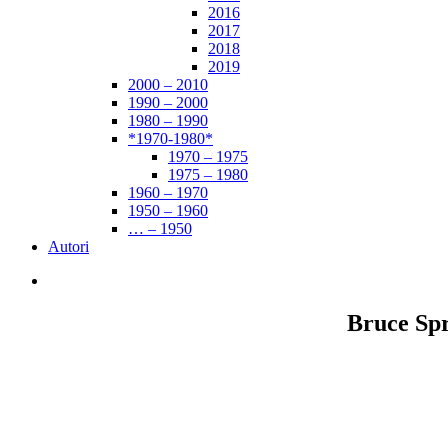
2016
2017
2018
2019
2000 – 2010
1990 – 2000
1980 – 1990
*1970-1980*
1970 – 1975
1975 – 1980
1960 – 1970
1950 – 1960
… – 1950
Autori
Bruce Spr