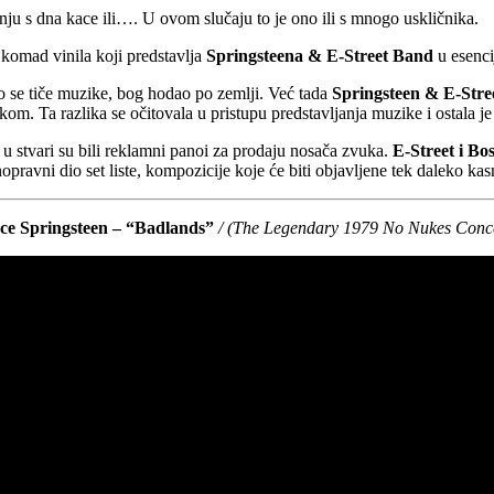
ju s dna kace ili…. U ovom slučaju to je ono ili s mnogo uskličnika.
komad vinila koji predstavlja
Springsteena & E-Street Band
u esenci
što se tiče muzike, bog hodao po zemlji. Već tada
Springsteen & E-Stre
kom. Ta razlika se očitovala u pristupu predstavljanja muzike i ostala j
i u stvari su bili reklamni panoi za prodaju nosača zvuka.
E-Street i Bo
opravni dio set liste, kompozicije koje će biti objavljene tek daleko kasn
ce Springsteen – “Badlands”
/ (The Legendary 1979 No Nukes Conce