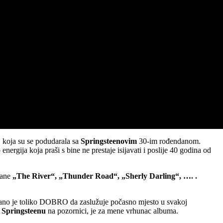
, koja su se podudarala sa
Springsteenovim
30-im rođendanom.
nergija koja praši s bine ne prestaje isijavati i poslije 40 godina od
rane
„The River“, „Thunder Road“, „Sherly Darling“, …. .
virano je toliko DOBRO da zaslužuje počasno mjesto u svakoj
Springsteenu
na pozornici, je za mene vrhunac albuma.