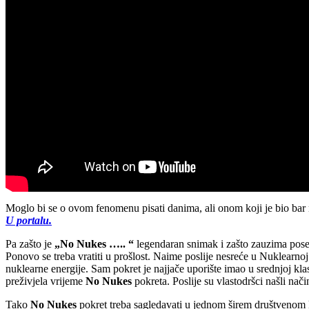
Moglo bi se o ovom fenomenu pisati danima, ali onom koji je bio ba
U portalu.
Pa zašto je
„No Nukes ….. “
legendaran snimak i zašto zauzima pos
Ponovo se treba vratiti u prošlost. Naime poslije nesreće u Nuklearnoj
nuklearne energije. Sam pokret je najjače uporište imao u srednjoj klas
preživjela vrijeme
No Nukes
pokreta. Poslije su vlastodršci našli nači
Tako
No Nukes
pokret treba sagledavati u jednom širem društvenom