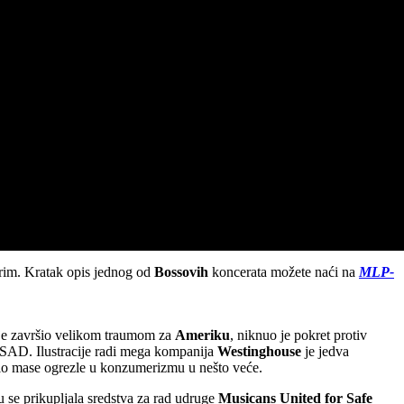
rim. Kratak opis jednog od
Bossovih
koncerata možete naći na
MLP-
je završio velikom traumom za
Ameriku
, niknuo je pokret protiv
i u SAD. Ilustracije radi mega kompanija
Westinghouse
je jedva
alo mase ogrezle u konzumerizmu u nešto veće.
u se prikupljala sredstva za rad udruge
Musicans United for Safe