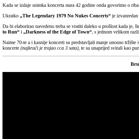
Kada se izdaje snimka koncerta stara 42 godine onda govorimo o riban
Ukratko
„The Legendary 1979 No Nukes Concerts“
je izvanredan 
Da bi elaborirao navedeno treba se vratiti daleko u prošlost kada je, 
to Run“
i
„Darkness of the Edge of Town“
, s jednom velikom razli
Naime 70-te a i kasnije koncerti su predstavljali manje unosno tržište 
koncerte
(najkraći je trajao cca 3 sata),
te su unaprijed svirali kao pun
Bru