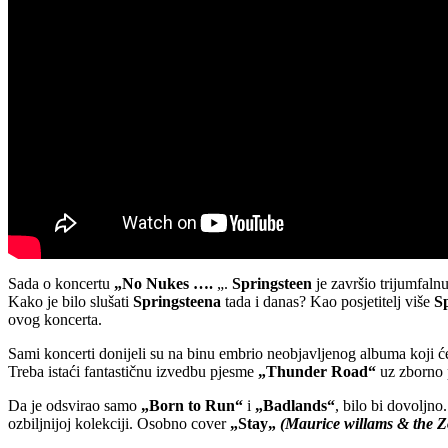
Sada o koncertu
„No Nukes ….
„.
Springsteen
je završio trijumfaln
Kako je bilo slušati
Springsteena
tada i danas? Kao posjetitelj više
S
ovog koncerta.
Sami koncerti donijeli su na binu embrio neobjavljenog albuma koji 
Treba istaći fantastičnu izvedbu pjesme
„Thunder Road“
uz zborno 
Da je odsvirao samo
„Born to Run“
i
„Badlands“
, bilo bi dovoljn
ozbiljnijoj kolekciji. Osobno cover
„Stay„
(Maurice willams & the Z