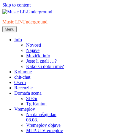
Skip to content
Music LP-Underground
Menu
samo muzika i …..
Info
Novosti
Najave
Muzički info
Jeste li znali …?
Kako su dobili ime?
Kolumne
chit-chat
Osvrti
Recenzije
Domaća scena
St Đir
Tg Kantun
Vremeplov
Na današnji dan
08.08.
Vremeplov objave
MLP-U Vremeplov