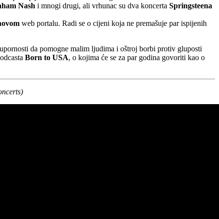
raham Nash
i mnogi drugi, ali vrhunac su dva koncerta
Springsteena
enovom
web portalu. Radi se o cijeni koja ne premašuje par ispijenih
 upornosti da pomogne malim ljudima i oštroj borbi protiv gluposti
 podcasta
Born to USA
, o kojima će se za par godina govoriti kao o
ncerts)