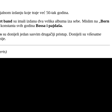
jalnom izdanju koje traje već 50-tak godina.
et band
su imali izdana dva velika albuma iza sebe. Mislim na „
Born
e konstanta svih godina
Bossa i pajdaša.
ss
su donijeli jedan sasvim drugačiji pristup. Donijeli su višesatne
ije.
rts)