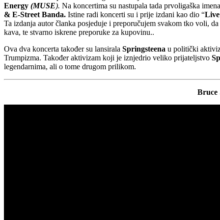
Energy
(MUSE
).
Na koncertima su nastupala tada prvoligaška imen
& E-Street Banda.
Istine radi koncerti su i prije izdani kao dio “
Live
Ta izdanja autor članka posjeduje i preporučujem svakom tko voli, da
kava, te stvarno iskrene preporuke za kupovinu..
Ova dva koncerta također su lansirala
Springsteena
u politički aktivi
Trumpizma. Također aktivizam koji je iznjedrio veliko prijateljstvo
Sp
legendarnima, ali o tome drugom prilikom.
Bruce 