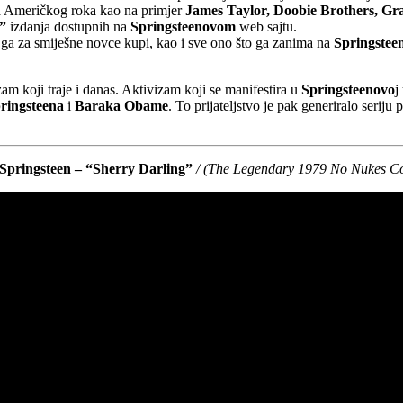
a Američkog roka kao na primjer
James Taylor, Doobie Brothers, G
”
izdanja dostupnih na
Springsteenovom
web sajtu.
 ga za smiješne novce kupi, kao i sve ono što ga zanima na
Springste
zam koji traje i danas. Aktivizam koji se manifestira u
Springsteenovo
j
ringsteena
i
Baraka Obame
. To prijateljstvo je pak generiralo seriju
Springsteen – “Sherry Darling”
/ (The Legendary 1979 No Nukes Co