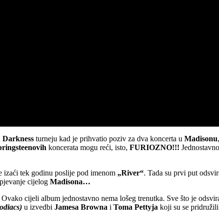
u
Darkness
turneju kad je prihvatio poziv za dva koncerta u
Madisonu
pringsteenovih
koncerata mogu reći, isto,
FURIOZNO!!!
Jednostavno e
će izaći tek godinu poslije pod imenom
„River“
. Tada su prvi put odsvi
pjevanje cijelog
Madisona…
o. Ovako cijeli album jednostavno nema lošeg trenutka. Sve što je ods
odiacs)
u izvedbi
Jamesa Browna
i
Toma Pettyja
koji su se pridružili