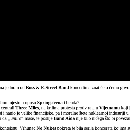
r na jednom od
Boss & E-Street Band
koncertima znat će o čemu govo
ebno mjesto u opusu
Springsteena
i benda?
 centrali
Three Miles
, na krilima protesta protiv rata u
Vijetnamu
koji 
i i nanio je velike financijske, pa i moralne štete nuklearnoj industrij
n da
„umire“
mase, te poslije
Band Aida
nije bilo ničega što bi povez
 kontekstu. Vrhunac
No Nukes
pokreta je bila serija koncerata kojima s