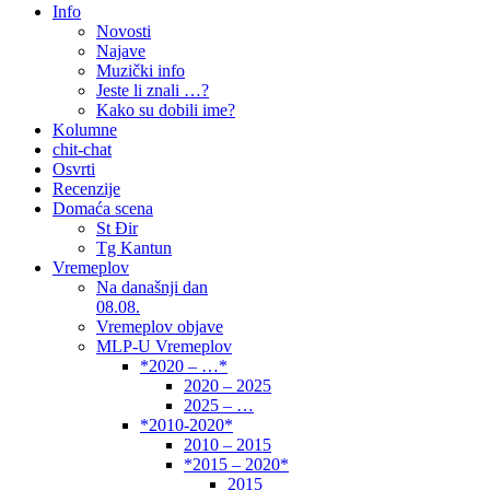
Info
Novosti
Najave
Muzički info
Jeste li znali …?
Kako su dobili ime?
Kolumne
chit-chat
Osvrti
Recenzije
Domaća scena
St Đir
Tg Kantun
Vremeplov
Na današnji dan
08.08.
Vremeplov objave
MLP-U Vremeplov
*2020 – …*
2020 – 2025
2025 – …
*2010-2020*
2010 – 2015
*2015 – 2020*
2015