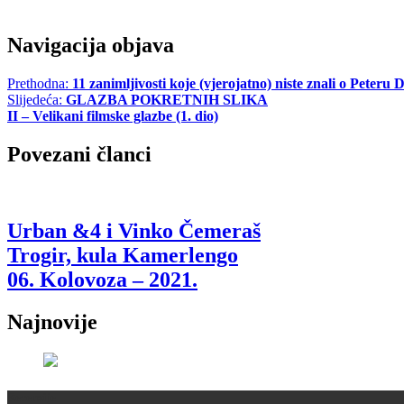
Share
Navigacija objava
Prethodna:
11 zanimljivosti koje (vjerojatno) niste znali o Peteru 
Slijedeća:
GLAZBA POKRETNIH SLIKA
II – Velikani filmske glazbe (1. dio)
Povezani članci
Urban &4 i Vinko Čemeraš
Trogir, kula Kamerlengo
06. Kolovoza – 2021.
Najnovije
Recenzije