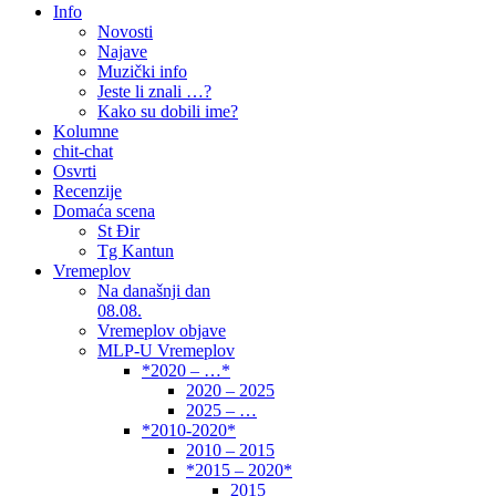
Info
Novosti
Najave
Muzički info
Jeste li znali …?
Kako su dobili ime?
Kolumne
chit-chat
Osvrti
Recenzije
Domaća scena
St Đir
Tg Kantun
Vremeplov
Na današnji dan
08.08.
Vremeplov objave
MLP-U Vremeplov
*2020 – …*
2020 – 2025
2025 – …
*2010-2020*
2010 – 2015
*2015 – 2020*
2015