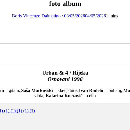
foto album
Boris Vincenzo Dalmatino
/
03/05/2026
04/05/2026
1 mins
Urban & 4 / Rijeka
Osnovani 1996
an
– gitara,
Saša Markovski
– klavijature,
Ivan Radelić
– bubanj,
Mat
viola,
Katarina Knezović
– cello