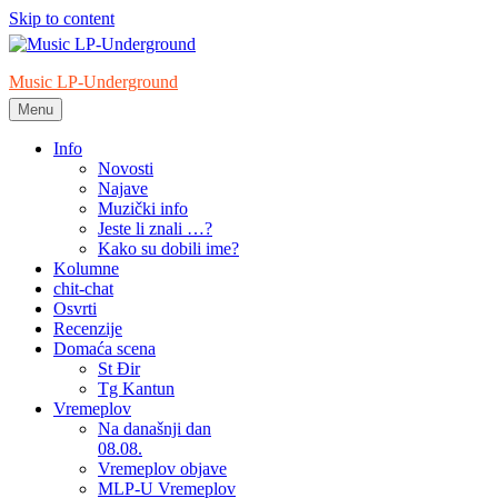
Skip to content
Music LP-Underground
Menu
samo muzika i …..
Info
Novosti
Najave
Muzički info
Jeste li znali …?
Kako su dobili ime?
Kolumne
chit-chat
Osvrti
Recenzije
Domaća scena
St Đir
Tg Kantun
Vremeplov
Na današnji dan
08.08.
Vremeplov objave
MLP-U Vremeplov