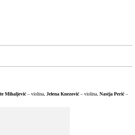
e Mihaljević
– violina,
Jelena Knezović
– violina,
Nastja Perić
–