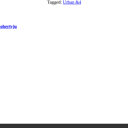
Tagged:
Urban &4
Dohertyju