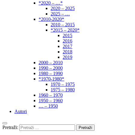
*2020 – …*
2020 – 2025
2025 – …
*2010-2020*
2010 – 2015
*2015 – 2020*
2015
2016
2017
2018
2019
2000 – 2010
1990 – 2000
1980 – 1990
*1970-1980*
1970 – 1975
1975 – 1980
1960 – 1970
1950 – 1960
… – 1950
Autori
Pretraži: