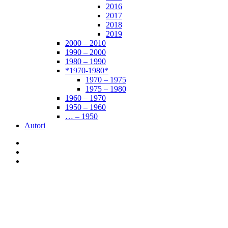
2016
2017
2018
2019
2000 – 2010
1990 – 2000
1980 – 1990
*1970-1980*
1970 – 1975
1975 – 1980
1960 – 1970
1950 – 1960
… – 1950
Autori