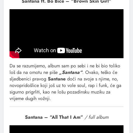
Santana ft. Bo Bice – “Brown Skin Girl”
Da se razumijemo, album sam po sebi i ne bi bio toliko
loš da na omotu ne piše
„Santana“
. Ovako, teško će
sljedbenici pravog
Santane
doći na svoje s njime, no,
novopridošlice koji još uz to vole soul, rap i funk, će ga
sigurno prigrliti, kao ne lošu pozadinsku muziku za
vrijeme dugih vožnji.
Santana – “All That I Am”
/ full album