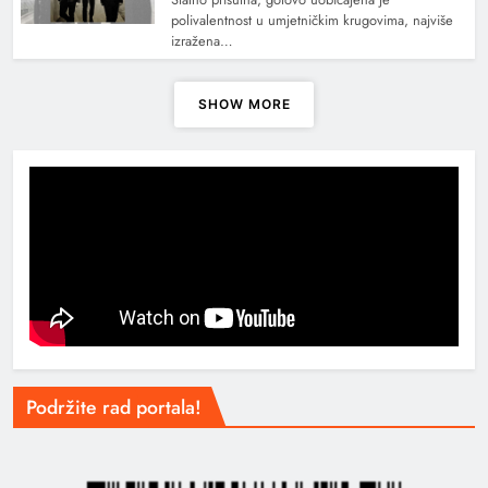
polivalentnost u umjetničkim krugovima, najviše
izražena…
SHOW MORE
Podržite rad portala!