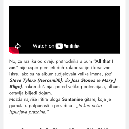
No, za razliku od dvaju prethodnika album
“All that I
am”
nije uspio prenijeti duh kolaboracije i kreativne
iskre. Iako su na album sudjelovala velika imena,
(od
Steve Tylera (Aerosmith)
, do
Joss Stonea
te
Mary J
Blige)
,
nakon slušanja, pored velikog potencijala, album
ostavlja blijedi dojam.
Možda najviše iritira uloga
Santanine
gitare, koja je
gurnuta u potpunosti u pozadinu i
„tu kao nešto
ispunjava praznine.“