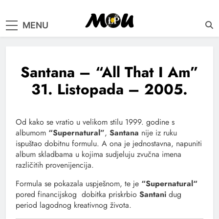
samo muzika i …..
MENU
Santana – “All That I Am”
31. Listopada – 2005.
Od kako se vratio u velikom stilu 1999. godine s
albumom
“Supernatural”
,
Santana
nije iz ruku
ispuštao dobitnu formulu. A ona je jednostavna, napuniti
album skladbama u kojima sudjeluju zvučna imena
različitih provenijencija.
Formula se pokazala uspješnom, te je
“Supernatural“
pored financijskog dobitka priskrbio
Santani
dug
period lagodnog kreativnog života.