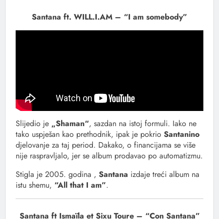
Santana ft. WILL.I.AM – “I am somebody”
Slijedio je
„Shaman“
, sazdan na istoj formuli. Iako ne
tako uspješan kao prethodnik, ipak je pokrio
Santanino
djelovanje za taj period. Dakako, o financijama se više
nije raspravljalo, jer se album prodavao po automatizmu.
Stigla je 2005. godina ,
Santana
izdaje treći album na
istu shemu,
“All that I am”
.
Santana ft Ismaïla et Sixu Toure – “Con Santana”