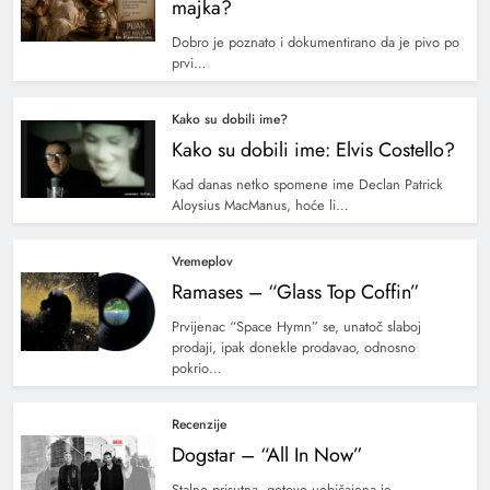
majka?
Dobro je poznato i dokumentirano da je pivo po
prvi…
Kako su dobili ime?
Kako su dobili ime: Elvis Costello?
Kad danas netko spomene ime Declan Patrick
Aloysius MacManus, hoće li…
Vremeplov
Ramases – “Glass Top Coffin”
Prvijenac “Space Hymn” se, unatoč slaboj
prodaji, ipak donekle prodavao, odnosno
pokrio…
Recenzije
Dogstar – “All In Now”
Stalno prisutna, gotovo uobičajena je