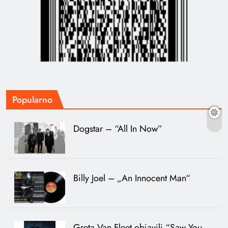
Popularno
Dogstar – “All In Now”
Billy Joel – „An Innocent Man“
Greta Van Fleet objavili “Saw You