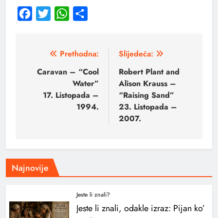
Facebook
Twitter
WhatsApp
Share
Prethodna:
Slijedeća:
Caravan – “Cool
Robert Plant and
Water”
Alison Krauss –
17. Listopada –
“Raising Sand”
1994.
23. Listopada –
2007.
Najnovije
Jeste li znali?
Jeste li znali, odakle izraz: Pijan ko’