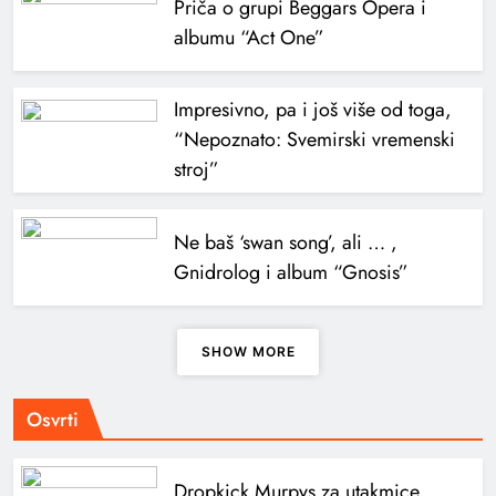
Priča o grupi Beggars Opera i
albumu “Act One”
Impresivno, pa i još više od toga,
“Nepoznato: Svemirski vremenski
stroj”
Ne baš ‘swan song’, ali … ,
Gnidrolog i album “Gnosis”
SHOW MORE
Osvrti
Dropkick Murpys za utakmice,