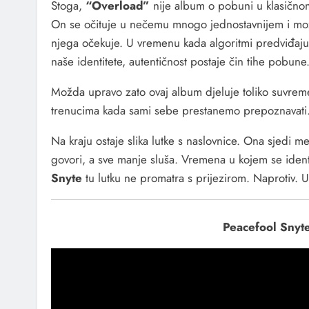
Stoga,
“Overload”
nije album o pobuni u klasičnom 
On se očituje u nečemu mnogo jednostavnijem i mož
njega očekuje. U vremenu kada algoritmi predviđaju 
naše identitete, autentičnost postaje čin tihe pobune
Možda upravo zato ovaj album djeluje toliko suvrem
trenucima kada sami sebe prestanemo prepoznavati
Na kraju ostaje slika lutke s naslovnice. Ona sjedi
govori, a sve manje sluša. Vremena u kojem se iden
Snyte
tu lutku ne promatra s prijezirom. Naprotiv. 
Peacefool Snyt