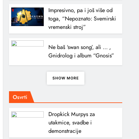
Impresivno, pa i još više od
toga, “Nepoznato: Svemirski
vremenski stroj”
Ne baš ‘swan song’, ali … ,
Gnidrolog i album “Gnosis”
SHOW MORE
Osvrti
Dropkick Murpys za
utakmice, svadbe i
demonstracije