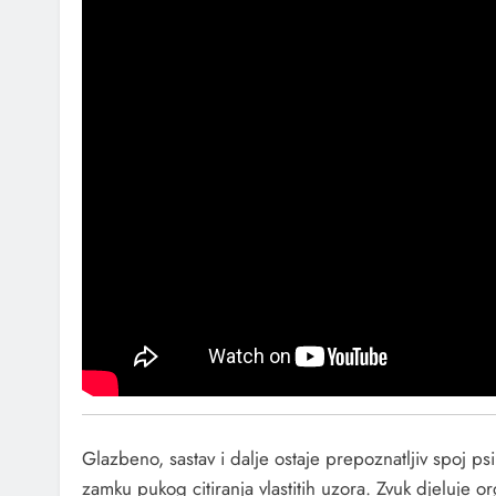
Glazbeno, sastav i dalje ostaje prepoznatljiv spoj psi
zamku pukog citiranja vlastitih uzora. Zvuk djeluje or