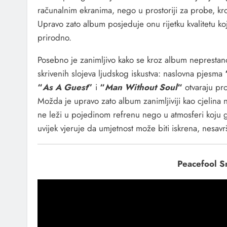
računalnim ekranima, nego u prostoriji za probe, kr
Upravo zato album posjeduje onu rijetku kvalitetu ko
prirodno.
Posebno je zanimljivo kako se kroz album neprestano p
skrivenih slojeva ljudskog iskustva: naslovna pjesma
“
As A Guest
”
i
“
Man Without Soul
“
otvaraju pro
Možda je upravo zato album zanimljiviji kao cjelin
ne leži u pojedinom refrenu nego u atmosferi koju g
uvijek vjeruje da umjetnost može biti iskrena, nesavr
Peacefool S