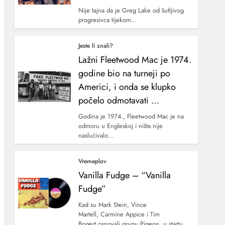
Nije tajna da je Greg Lake od šutljivog
progresivca tijekom…
Jeste li znali?
Lažni Fleetwood Mac je 1974.
godine bio na turneji po
Americi, i onda se klupko
počelo odmotavati …
Godina je 1974., Fleetwood Mac je na
odmoru u Engleskoj i ništa nije
naslućivalo…
Vremeplov
Vanilla Fudge – “Vanilla
Fudge”
Kad su Mark Stein, Vince
Martell, Carmine Appice i Tim
Bogert osnovali grupu Pigeon, u startu