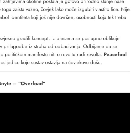
m zahtjevima okoline postala je gotovo prirodno stanje naše
 toga zaista važno, čovjek lako može izgubiti vlastito lice. Nije
bol identiteta koji još nije dovršen, osobnosti koja tek treba
u svjesno gradili koncept, iz pjesama se postupno oblikuje
tiv prilagodbe iz straha od odbacivanja. Odbijanje da se
eč o političkom manifestu niti o revoltu radi revolta.
Peacefool
osljedice koje sustav ostavlja na čovjekovu dušu.
Snyte – “Overload”