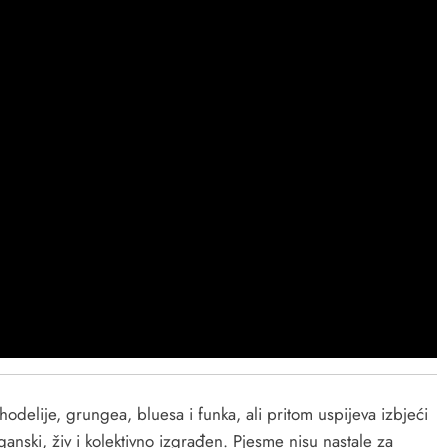
hodelije, grungea, bluesa i funka, ali pritom uspijeva izbjeći
ganski, živ i kolektivno izgrađen. Pjesme nisu nastale za