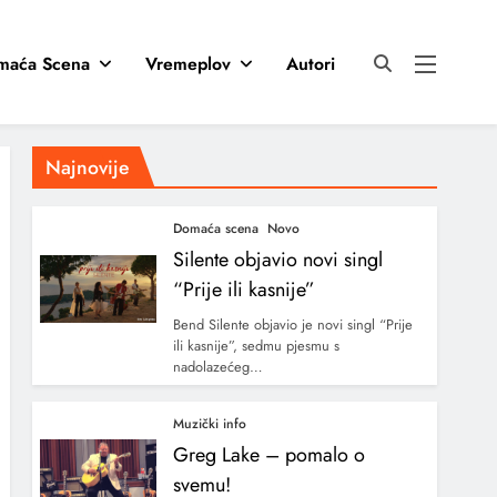
maća Scena
Vremeplov
Autori
Najnovije
Domaća scena
Novo
Silente objavio novi singl
“Prije ili kasnije”
Bend Silente objavio je novi singl “Prije
ili kasnije”, sedmu pjesmu s
nadolazećeg…
Muzički info
Greg Lake – pomalo o
svemu!