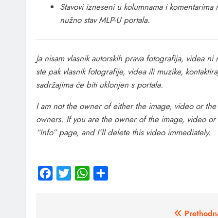
Stavovi izneseni u kolumnama i komentarima n
nužno stav MLP-U portala.
Ja nisam vlasnik autorskih prava fotografija, videa n
ste pak vlasnik fotografije, videa ili muzike, kontaktir
sadržajima će biti uklonjen s portala.
I am not the owner of either the image, video or the 
owners. If you are the owner of the image, video or
“Info” page, and I’ll delete this video immediately.
Facebook
Twitter
WhatsApp
Share
Prethodn