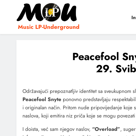
In
Music LP-Underground
samo muzika i …..
Peacefool Sn
29. Svi
Održavajući prepoznatljiv identitet sa sveukupnom sl
Peacefool Snyte
ponovno predstavljaju respektabil
i originalan način. Pritom nude pripovijedanje koje
naslova, koji emitira niz priča koje se mogu povezat
I doista, već sam njegov naslov,
“Overload”
, suger