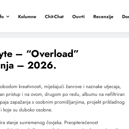
fo
Kolumne
Chit-Chat
Osvrti
Recenzije
Do
yte – “Overload”
bnja – 2026.
obodom kreativnosti, miješajući žanrove i naznake utjecaja,
an pristup i na ovom, drugom po redu, albumu na nefiltriran
 spaja zapažanja s osobnim promišljanjima, projekt prikladnog
i i koje su duboko osobne.
ira stanje suvremenog čovjeka. Preopterećenost