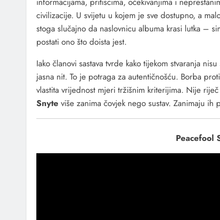
informacijama, pritiscima, očekivanjima i neprestani
civilizacije. U svijetu u kojem je sve dostupno, a malo
stoga slučajno da naslovnicu albuma krasi lutka – sim
postati ono što doista jest.
Iako članovi sastava tvrde kako tijekom stvaranja nis
jasna nit. To je potraga za autentičnošću. Borba pro
vlastita vrijednost mjeri tržišnim kriterijima. Nije rij
Snyte
više zanima čovjek nego sustav. Zanimaju ih p
Peacefool 