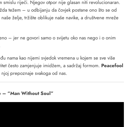
smislu riječi. Njegov otpor nije glasan niti revolucionaran.
da težem – u odbijanju da čovjek postane ono što se od
naše želje, tržište oblikuje naše navike, a društvene mreže
.
eno – jer ne govori samo o svijetu oko nas nego i o onim
.
 među nama kao nijemi svjedok vremena u kojem se sve više
titet često zamjenjuje imidžem, a sadržaj formom.
Peacefool
U njoj prepoznaje svakoga od nas.
e – “Man Without Soul”