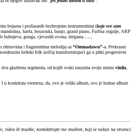
 da bi njegov nastavak bio “
još jedan album u nizu
“.
vučnim bojama i prošaranih bezbrojnim instrumentima (
koje sve sam
ra, mandolina, harfa, bouzouki, banjo, grand piano, Farfisa orgulje, ARP
čnih bubnjeva, gonga, cjevastih zvona, timpana …..
 s ritmovima i fragmentima melodija sa
“Ommadawn”
-a. Prekrasni
kondenzira keltski folk izričaj transformirajući ga u pitki progresivni
 dva glazbena segmenta, od kojih svaki zauzima svoju stranu
vinila
,
I u kontekstu vremena, da, ovo je veliki album, ovo je hrabar album
, videa ili muzike, kontaktirajte me mailom, koji se nalazi na stranici