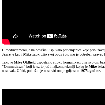
U međuvremenu je na površinu isplivalo par činjenica koje približavaj
Jarre
je kao i
Mike
zaokružio svoj opus i bio mu je potreban pravac k
Tako je
Mike Oldfield
uspostavio široku komunikaciju sa svojom bazom
“Ommadawn”
koji je uz to još i najkompleksniji kojeg je
Mike
izdao
nastavak. U biti, pokušao je nastaviti ondje gdje stao
1975. godine
.