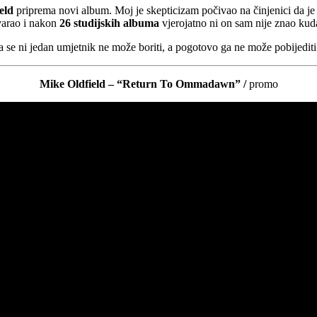
eld
priprema novi album. Moj je skepticizam počivao na činjenici da j
tvarao i nakon
26 studijskih albuma
vjerojatno ni on sam nije znao kuda
a se ni jedan umjetnik ne može boriti, a pogotovo ga ne može pobijediti
Mike Oldfield – “Return To Ommadawn” /
promo