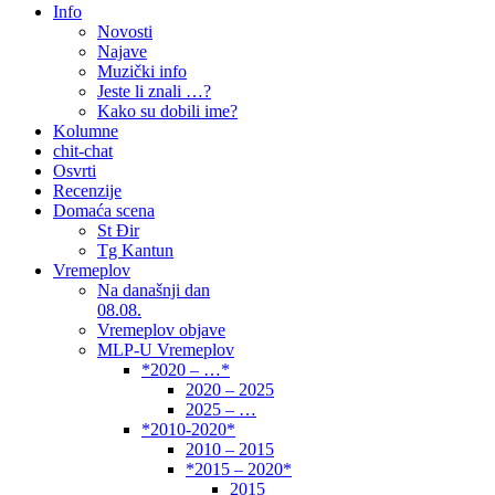
Info
Novosti
Najave
Muzički info
Jeste li znali …?
Kako su dobili ime?
Kolumne
chit-chat
Osvrti
Recenzije
Domaća scena
St Đir
Tg Kantun
Vremeplov
Na današnji dan
08.08.
Vremeplov objave
MLP-U Vremeplov
*2020 – …*
2020 – 2025
2025 – …
*2010-2020*
2010 – 2015
*2015 – 2020*
2015