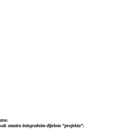
rane.
avak smatra integralnim dijelom “projekta“.