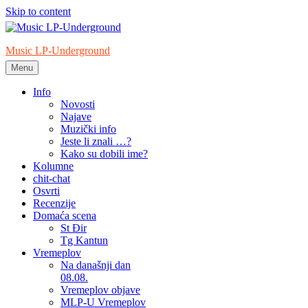
Skip to content
Music LP-Underground
Menu
samo muzika i …..
Info
Novosti
Najave
Muzički info
Jeste li znali …?
Kako su dobili ime?
Kolumne
chit-chat
Osvrti
Recenzije
Domaća scena
St Đir
Tg Kantun
Vremeplov
Na današnji dan
08.08.
Vremeplov objave
MLP-U Vremeplov