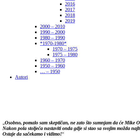
2016
2017
2018
2019
2000 – 2010
1990 – 2000
1980 – 1990
*1970-1980*
1970 – 1975
1975 – 1980
1960 – 1970
1950 – 1960
… – 1950
Autori
„
Osobno, pomalo sam skeptičan, ne zato što sumnjam da će Mike Oldfi
Nakon pola stoljeća nastaviti onda gdje si stao sa svojim možda najb
Ostaje da sačekamo i vidimo!
“