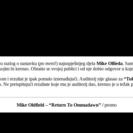
u razlog o nastavku (
po meni!
) najuspješnijeg djela
Mike Olfieda
. Sam
ojim bi krenuo. Obratio se svojoj publici i od nje dobio odgovor u koje
 i rezultat je ipak pomalo iznenađujući. Auditorij nije glasao za
“Tub
. Ne preispitujući rezultate koje mu je auditorij dao, krenuo je u težak 
Mike Oldfield – “Return To Ommadawn” /
promo