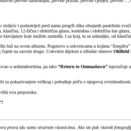
stavno previše samostojan, previše poznat, previše cjenjen, previše .. ,
ovo stoljeće i podastrijeti pred nama pregršt slika obojanih pastelnim z
, klasična, 12-žična i električna gitara, kontrabas i električna bas gita
klavijature koje možete zamisliti. I za kraj, tu su udaraljke, od klasi
 došlo baš na ovom albumu. Pogotovo u sekvencama u kojima “
žonglira
”
eg čujete na sasvim drugo. Uokviren dijelom u tribalne ritmove
Oldfield
egovao u sedamdesetima, pa tako
“Return to Ommadawn”
isporučuje u
i za pokazivanjem velikog i pobuđuje priču o njegovoj svrsishodnosti. 
ršiti ovu preporuku.
“!
sva prava idu samo stvarnim vlasnicima. Ako ste pak vlasnik fotografije