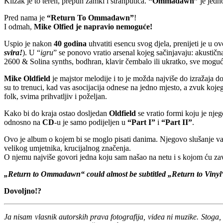
Klizak je to teren, prepun zamki i stranputica.
“Ommadawn”
je jedno
Pred nama je
“Return To Ommadawn”
!
I odmah,
Mike Olfied je napravio nemoguće!
Uspio je nakon
40 godina
uhvatiti esencu svog djela, prenijeti je u 
svira!
). U “
igru
” se ponovo vratio arsenal kojeg sačinjavaju: akustična
2600 & Solina synths, bodhran, klavir čembalo ili ukratko, sve moguće 
Mike Oldfield
je majstor melodije i to je možda najviše do izražaja
su to trenuci, kad vas asocijacija odnese na jedno mjesto, a zvuk koj
folk, svima prihvatljiv i poželjan.
Kako bi do kraja ostao dosljedan
Oldfield
se vratio formi koju je nj
odnosno na
CD
-u je samo podijeljen u
“Part I”
i
“Part II”
.
Ovo je album o kojem bi se moglo pisati danima. Njegovo slušanje vab
velikog umjetnika, krucijalnog značenja.
O njemu najviše govori jedna koju sam našao na netu i s kojom ću zav
„Return to Ommadawn“ could almost be subtitled „Return to Vinyl
Dovoljno!?
Ja nisam vlasnik autorskih prava fotografija, videa ni muzike. Stoga, 