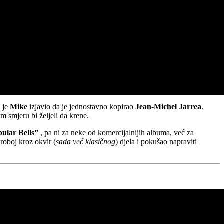
 je
Mike
izjavio da je jednostavno kopirao
Jean-Michel Jarrea
.
m smjeru bi željeli da krene.
ular Bells”
, pa ni za neke od komercijalnijih albuma, već za
proboj kroz okvir (
sada već klasičnog
) djela i pokušao napraviti