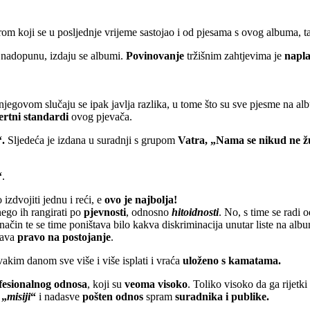
rom koji se u posljednje vrijeme sastojao i od pjesama s ovog albuma, ta
z nadopunu, izdaju se albumi.
Povinovanje
tržišnim zahtjevima je
napla
U njegovom slučaju se ipak javlja razlika, u tome što su sve pjesme na a
ertni standardi
ovog pjevača.
.
Sljedeća je izdana u suradnji s grupom
Vatra, „Nama se nikud ne ž
“
.
izdvojiti jednu i reći, e
ovo je najbolja!
nego ih rangirati po
pjevnosti
, odnosno
hitoidnosti
. No, s time se radi
 način te se time poništava bilo kakva diskriminacija unutar liste na al
urava
pravo na postojanje
.
svakim danom sve više i više isplati i vraća
uloženo s kamatama.
rofesionalnog odnosa
, koji su
veoma visoko
. Toliko visoko da ga rijetki 
 „
misiji
“
i nadasve
pošten odnos
spram
suradnika i publike.