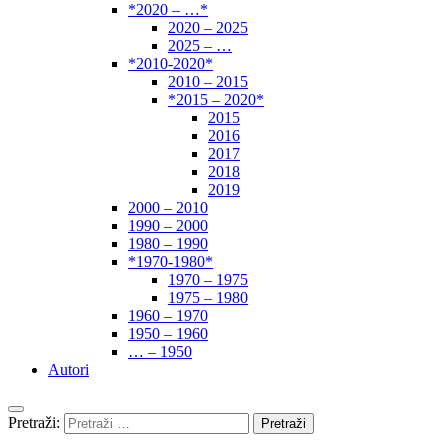
*2020 – …*
2020 – 2025
2025 – …
*2010-2020*
2010 – 2015
*2015 – 2020*
2015
2016
2017
2018
2019
2000 – 2010
1990 – 2000
1980 – 1990
*1970-1980*
1970 – 1975
1975 – 1980
1960 – 1970
1950 – 1960
… – 1950
Autori
Pretraži: