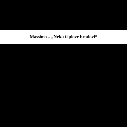
Massimo – „Neka ti plove brodovi“