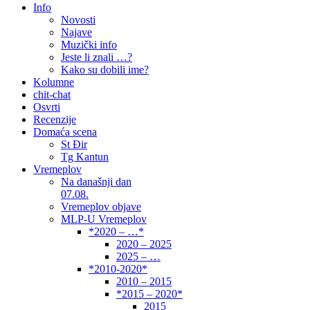
Info
Novosti
Najave
Muzički info
Jeste li znali …?
Kako su dobili ime?
Kolumne
chit-chat
Osvrti
Recenzije
Domaća scena
St Đir
Tg Kantun
Vremeplov
Na današnji dan
07.08.
Vremeplov objave
MLP-U Vremeplov
*2020 – …*
2020 – 2025
2025 – …
*2010-2020*
2010 – 2015
*2015 – 2020*
2015