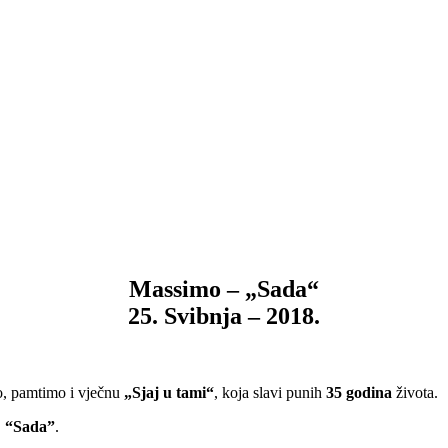
Massimo – „Sada“
25. Svibnja – 2018.
o, pamtimo i vječnu
„Sjaj u tami“
, koja slavi punih
35 godina
života.
,
“Sada”
.