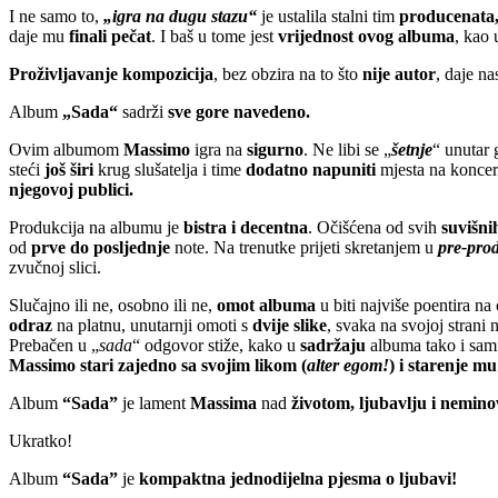
I ne samo to,
„igra na dugu stazu“
je ustalila stalni tim
producenata,
daje mu
finali pečat
. I baš u tome jest
vrijednost ovog albuma
, kao
Proživljavanje kompozicija
, bez obzira na to što
nije autor
, daje na
Album
„Sada“
sadrži
sve gore navedeno.
Ovim albumom
Massimo
igra na
sigurno
. Ne libi se „
šetnje
“ unutar 
steći
još širi
krug slušatelja i time
dodatno napuniti
mjesta na koncer
njegovoj publici.
Produkcija na albumu je
bistra i decentna
. Očišćena od svih
suvišni
od
prve do posljednje
note. Na trenutke prijeti skretanjem u
pre-pro
zvučnoj slici.
Slučajno ili ne, osobno ili ne,
omot albuma
u biti najviše poentira na
odraz
na platnu, unutarnji omoti s
dvije slike
, svaka na svojoj strani 
Prebačen u „
sada
“ odgovor stiže, kako u
sadržaju
albuma tako i sam
Massimo stari zajedno sa svojim likom (
alter egom!
) i starenje mu
Album
“Sada”
je lament
Massima
nad
životom, ljubavlju i nemi
Ukratko!
Album
“Sada”
je
kompaktna jednodijelna pjesma o ljubavi!