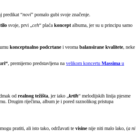
j predikat “
novi
” pomalo gubi svoje značenje.
tilo
svoje, prvi „
ceh
“ plaća
koncept
albuma, jer su u principu samo
lbumu
konceptualno podcrtane
i veoma
balansirane kvalitete
, neke
uri“
, premijerno predstavljena na
velikom koncertu
Massima
u
 odmak od
realnog težišta
, jer iako „
krtih
“ melodijskih linija pjesme
bumu. Drugim riječima, album je i pored raznolikog pristupa
mogu pratiti, ali isto tako, održavati te
visine
nije niti malo lako, (
a ni