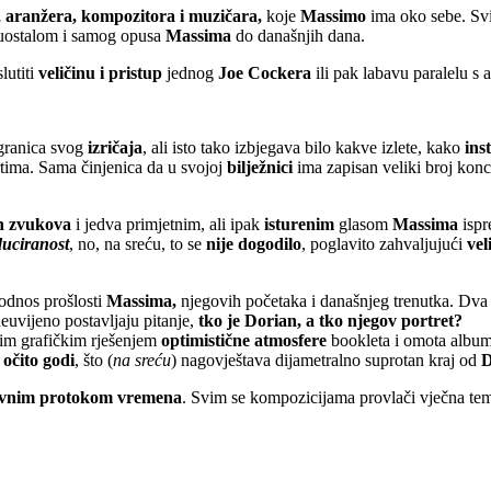
 aranžera, kompozitora i muzičara,
koje
Massimo
ima oko sebe. Sv
 uostalom i samog opusa
Massima
do današnjih dana.
slutiti
veličinu i pristup
jednog
Joe Cockera
ili pak labavu paralelu 
granica svog
izričaja
, ali isto tako izbjegava bilo kakve izlete, kako
ins
tima. Sama činjenica da u svojoj
bilježnici
ima zapisan veliki broj kon
h zvukova
i jedva primjetnim, ali ipak
isturenim
glasom
Massima
isp
duciranost
, no, na sreću, to se
nije dogodilo
, poglavito zahvaljujući
vel
 odnos prošlosti
Massima,
njegovih početaka i današnjeg trenutka. Dva ra
neuvijeno postavljaju pitanje,
tko je
Dorian, a tko njegov portret?
im grafičkim rješenjem
optimistične atmosfere
bookleta i omota album
 očito godi
, što (
na sreću
) nagovještava dijametralno suprotan kraj od
D
novnim protokom vremena
. Svim se kompozicijama provlači vječna te