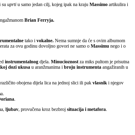
i su
uprti
u samo jedan cilj, kojeg ipak na kraju
Massimo
artikulira i
s angažmanom
Brian Ferryja.
trumentalne
tako i
vokalne.
Nema sumnje da će s ovim albumom
cerata za ovu godinu dovoljno govori ne samo o
Massimu
nego i o
red
instrumentalnog
djela.
Minucioznost
za miks pultom je prisutna
ikoj dozi ukusa
u aranžmanima i
broju instrumenta
angažiranih u
zličito obojena dijela lica na jednoj slici ili pak
vlasnik
i njegov
a.
oriana
.
ma,
ljubav
, provučena kroz bezbroj
situacija i metafora
.