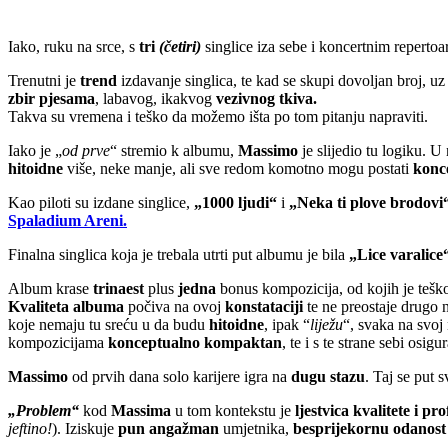
Iako, ruku na srce, s
tri
(četiri)
singlice iza sebe i koncertnim repertoa
Trenutni je
trend
izdavanje singlica, te kad se skupi dovoljan broj, u
zbir pjesama
, labavog, ikakvog
vezivnog tkiva.
Takva su vremena i teško da možemo išta po tom pitanju napraviti.
Iako je „
od prve
“ stremio k albumu,
Massimo
je slijedio tu logiku. 
hitoidne
više, neke manje, ali sve redom komotno mogu postati
konc
Kao piloti su izdane singlice,
„1000 ljudi“
i
„Neka ti plove brodovi“
Spaladium Areni.
Finalna singlica koja je trebala utrti put albumu je bila
„Lice varalice
Album krase
trinaest
plus
jedna
bonus kompozicija, od kojih je teško 
Kvaliteta albuma
počiva na ovoj
konstataciji
te ne preostaje drugo 
koje nemaju tu sreću u da budu
hitoidne
, ipak “
liježu
“, svaka na svoj
kompozicijama
konceptualno kompaktan
, te i s te strane sebi osig
Massimo
od prvih dana solo karijere igra na
dugu stazu
. Taj se put 
„Problem“
kod
Massima
u tom kontekstu je
ljestvica kvalitete i p
jeftino!
). Iziskuje
pun angažman
umjetnika,
besprijekornu odanost