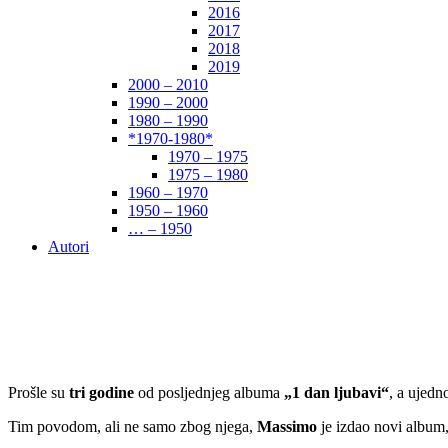
2016
2017
2018
2019
2000 – 2010
1990 – 2000
1980 – 1990
*1970-1980*
1970 – 1975
1975 – 1980
1960 – 1970
1950 – 1960
… – 1950
Autori
Prošle su
tri godine
od posljednjeg albuma
„1 dan ljubavi“
, a ujedn
Tim povodom, ali ne samo zbog njega,
Massimo
je izdao novi album