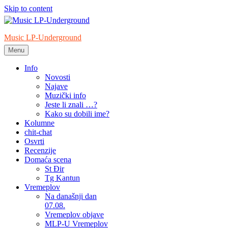
Skip to content
Music LP-Underground
Menu
samo muzika i …..
Info
Novosti
Najave
Muzički info
Jeste li znali …?
Kako su dobili ime?
Kolumne
chit-chat
Osvrti
Recenzije
Domaća scena
St Đir
Tg Kantun
Vremeplov
Na današnji dan
07.08.
Vremeplov objave
MLP-U Vremeplov