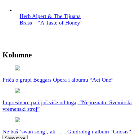
Herb Alpert & The Tijuana
Brass – “A Taste of Honey”
Kolumne
Priča o grupi Beggars Opera i albumu “Act One”
Impresivno, pa i još više od toga, “Nepoznato: Svemirski
vremenski stroj”
Ne baš ‘swan song’, ali … , Gnidrolog i album “Gnosis”
Show more