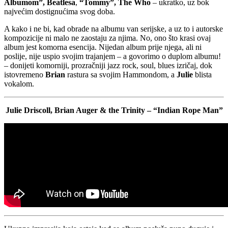
Albumom”,
Beatlesa
,
“Tommy”,
The Who
– ukratko, uz bok
najvećim dostignućima svog doba.
A kako i ne bi, kad obrade na albumu van serijske, a uz to i autorske
kompozicije ni malo ne zaostaju za njima. No, ono što krasi ovaj
album jest komorna esencija. Nijedan album prije njega, ali ni
poslije, nije uspio svojim trajanjem – a govorimo o duplom albumu!
– donijeti komorniji, prozračniji jazz rock, soul, blues izričaj, dok
istovremeno
Brian
rastura sa svojim Hammondom, a
Julie
blista
vokalom.
Julie Driscoll, Brian Auger & the Trinity – “Indian Rope Man”