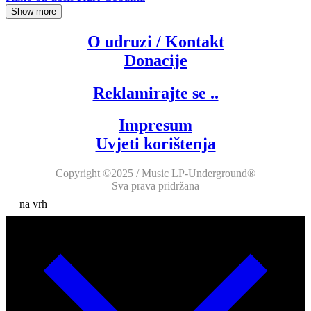
Show more
O udruzi / Kontakt
Donacije
Reklamirajte se ..
Impresum
Uvjeti korištenja
Copyright ©2025 / Music LP-Underground®
Sva prava pridržana
na vrh