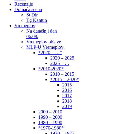
Recenzije
Domaća scena
St Đir
Tg Kantun
Vremeplov
Na današnji dan
06.08.
Vremeplov objave
MLP-U Vremeplov
*2020 – …*
2020 – 2025
2025 – …
*2010-2020*
2010 – 2015
*2015 – 2020*
2015
2016
2017
2018
2019
2000 – 2010
1990 – 2000
1980 – 1990
*1970-1980*
1970 – 1975