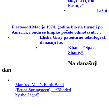
singl “Prije ili
kasnije”
Lažni
Fleetwood Mac je 1974. godine bio na turneji po
Americi, i onda se klupko počelo odmotavati …
Elisha Gray patentirao telautograf,
današnji fax
Khan – “Space
Shanty”
Na današnji
dan
Manfred Man’s Earth Band
(Bruce Springsteen) – “Blinded
by the Light”