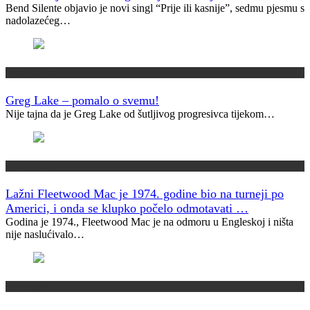
Bend Silente objavio je novi singl “Prije ili kasnije”, sedmu pjesmu s
nadolazećeg…
Muzički info
Greg Lake – pomalo o svemu!
Nije tajna da je Greg Lake od šutljivog progresivca tijekom…
Jeste li znali?
Lažni Fleetwood Mac je 1974. godine bio na turneji po
Americi, i onda se klupko počelo odmotavati …
Godina je 1974., Fleetwood Mac je na odmoru u Engleskoj i ništa
nije naslućivalo…
Vremeplov