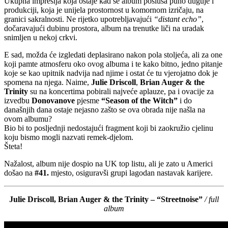
Ukupna impresija koja ostaje kad se album posluša puno duguje i
produkciji, koja je unijela prostornost u komornom izričaju, na
granici sakralnosti. Ne rijetko upotrebljavajući
“distant echo”
,
dočaravajući dubinu prostora, album na trenutke liči na uradak
snimljen u nekoj crkvi.
E sad, možda će izgledati deplasirano nakon pola stoljeća, ali za one
koji pamte atmosferu oko ovog albuma i te kako bitno, jedno pitanje
koje se kao upitnik nadvija nad njime i ostat će tu vjerojatno dok je
spomena na njega. Naime,
Julie Driscoll
,
Brian Auger & the
Trinity
su na koncertima pobirali najveće aplauze, pa i ovacije za
izvedbu
Donovanove
pjesme
“Season of the Witch”
i do
današnjih dana ostaje nejasno zašto se ova obrada nije našla na
ovom albumu?
Bio bi to posljednji nedostajući fragment koji bi zaokružio cjelinu
koju bismo mogli nazvati remek-djelom.
Šteta!
Nažalost, album nije dospio na UK top listu, ali je zato u Americi
došao na
#41.
mjesto, osiguravši grupi lagodan nastavak karijere.
Julie Driscoll, Brian Auger & the Trinity – “Streetnoise”
/ full
album