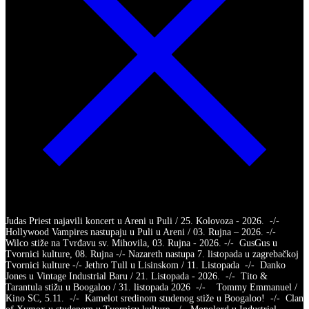
Judas Priest najavili koncert u Areni u Puli / 25. Kolovoza - 2026. -/-
Hollywood Vampires nastupaju u Puli u Areni / 03. Rujna – 2026. -/-
Wilco stiže na Tvrđavu sv. Mihovila, 03. Rujna - 2026. -/- GusGus u
Tvornici kulture, 08. Rujna -/- Nazareth nastupa 7. listopada u zagrebačkoj
Tvornici kulture -/- Jethro Tull u Lisinskom / 11. Listopada -/- Danko
Jones u Vintage Industrial Baru / 21. Listopada - 2026. -/- Tito &
Tarantula stižu u Boogaloo / 31. listopada 2026 -/- Tommy Emmanuel /
Kino SC, 5.11. -/- Kamelot sredinom studenog stiže u Boogaloo! -/- Clan