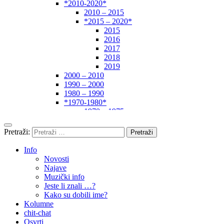
*2010-2020*
2010 – 2015
*2015 – 2020*
2015
2016
2017
2018
2019
2000 – 2010
1990 – 2000
1980 – 1990
*1970-1980*
1970 – 1975
1975 – 1980
1960 – 1970
Pretraži:
1950 – 1960
… – 1950
Info
Autori
Novosti
Najave
Muzički info
Jeste li znali …?
Kako su dobili ime?
Kolumne
chit-chat
Osvrti