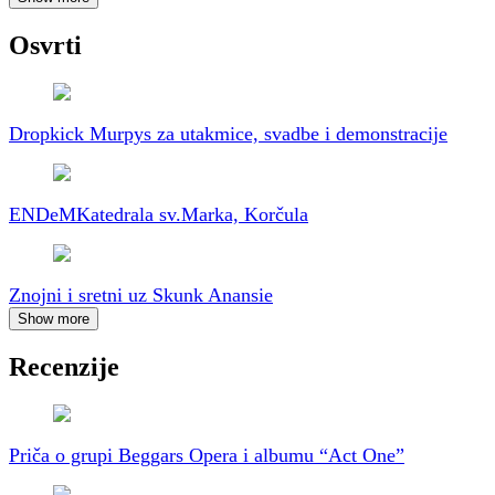
Osvrti
Dropkick Murpys za utakmice, svadbe i demonstracije
ENDeM
Katedrala sv.Marka, Korčula
Znojni i sretni uz Skunk Anansie
Show more
Recenzije
Priča o grupi Beggars Opera i albumu “Act One”