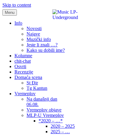
Skip to content
Menu
samo muzika i …..
Info
Novosti
Najave
Muzički info
Jeste li znali …?
Kako su dobili ime?
Kolumne
chit-chat
Osvrti
Recenzije
Domaća scena
St Đir
Tg Kantun
Vremeplov
Na današnji dan
06.08.
Vremeplov objave
MLP-U Vremeplov
*2020 – …*
2020 – 2025
2025 – …