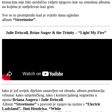
trenucima nije bilo neobično vidjeti njegovo ime na omotima albuma
na kojima je sudjelovao kao gost.
Sve se to promijenilo kad je svjetlo dana ugledao
album
“Streetnoise”
.
Julie Driscoll, Brian Auger & the Trinity – “Light My Fire”
Iako je još uvijek dijelom sastavljen od obrada, album predstavlja
vrhunac kako umjetničkog, tako i komercijalnog segmenta u
opusu
Briana Augera
i
Julie Driscoll
.
Album
“Streetnoise”
s pravom je zasjeo na razinu s
“Electric
Ladyland”, Jimi Hendrixa
,
“White