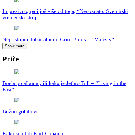
Impresivno, pa i još više od toga, “Nepoznato: Svemirski
vremenski stroj”
Nepristojno dobar album, Grim Burns – “Majesty”
Show more
Priče
Brača po albumu, ili kako je Jethro Tull – “Living in the
Past” …
Božini golubovi
Kako su ubili Kurt Cobaina