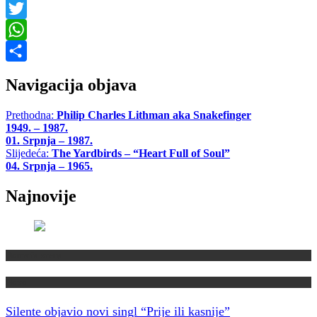
Facebook
Twitter
WhatsApp
Share
Navigacija objava
Prethodna:
Philip Charles Lithman aka Snakefinger
1949. – 1987.
01. Srpnja – 1987.
Slijedeća:
The Yardbirds – “Heart Full of Soul”
04. Srpnja – 1965.
Najnovije
Domaća scena
Novo
Silente objavio novi singl “Prije ili kasnije”