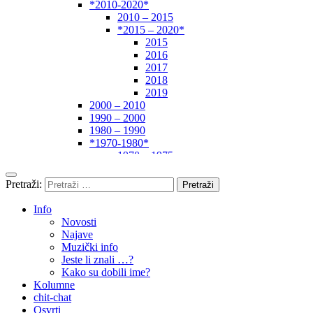
*2010-2020*
2010 – 2015
*2015 – 2020*
2015
2016
2017
2018
2019
2000 – 2010
1990 – 2000
1980 – 1990
*1970-1980*
1970 – 1975
1975 – 1980
1960 – 1970
Pretraži:
1950 – 1960
… – 1950
Info
Autori
Novosti
Najave
Muzički info
Jeste li znali …?
Kako su dobili ime?
Kolumne
chit-chat
Osvrti