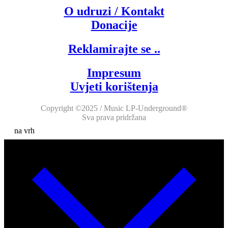
O udruzi / Kontakt
Donacije
Reklamirajte se ..
Impresum
Uvjeti korištenja
Copyright ©2025 / Music LP-Underground®
Sva prava pridržana
na vrh