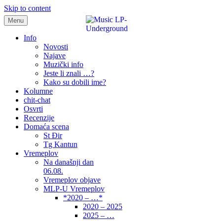
Skip to content
Menu
samo muzika i …..
Info
Novosti
Najave
Muzički info
Jeste li znali …?
Kako su dobili ime?
Kolumne
chit-chat
Osvrti
Recenzije
Domaća scena
St Đir
Tg Kantun
Vremeplov
Na današnji dan
06.08.
Vremeplov objave
MLP-U Vremeplov
*2020 – …*
2020 – 2025
2025 – …