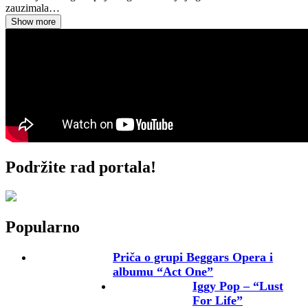
zauzimala…
Show more
Podržite rad portala!
Popularno
Priča o grupi Beggars Opera i
albumu “Act One”
Iggy Pop – “Lust
For Life”