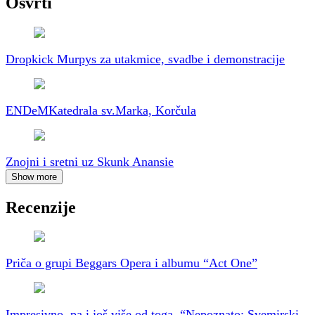
Osvrti
Dropkick Murpys za utakmice, svadbe i demonstracije
ENDeM
Katedrala sv.Marka, Korčula
Znojni i sretni uz Skunk Anansie
Show more
Recenzije
Priča o grupi Beggars Opera i albumu “Act One”
Impresivno, pa i još više od toga, “Nepoznato: Svemirski