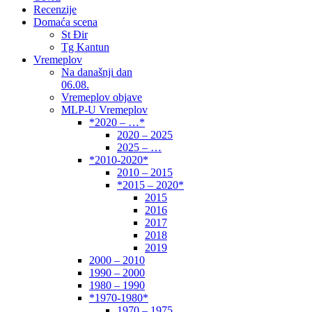
Recenzije
Domaća scena
St Đir
Tg Kantun
Vremeplov
Na današnji dan
06.08.
Vremeplov objave
MLP-U Vremeplov
*2020 – …*
2020 – 2025
2025 – …
*2010-2020*
2010 – 2015
*2015 – 2020*
2015
2016
2017
2018
2019
2000 – 2010
1990 – 2000
1980 – 1990
*1970-1980*
1970 – 1975