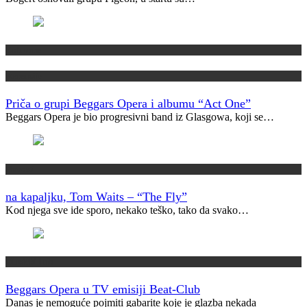
Kolumne
Recenzije
Priča o grupi Beggars Opera i albumu “Act One”
Beggars Opera je bio progresivni band iz Glasgowa, koji se…
Novosti
na kapaljku, Tom Waits – “The Fly”
Kod njega sve ide sporo, nekako teško, tako da svako…
Muzički info
Beggars Opera u TV emisiji Beat-Club
Danas je nemoguće pojmiti gabarite koje je glazba nekada