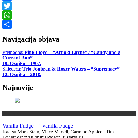
Facebook
Twitter
WhatsApp
Share
Navigacija objava
Prethodna:
Pink Floyd – “Arnold Layne” / “Candy and a
Currant Bun”
10. Ožujka – 1967.
Slijedeća:
Trio Joubran & Roger Waters – “Supremacy”
12. Ožujka – 2018.
Najnovije
Vremeplov
Vanilla Fudge – “Vanilla Fudge”
Kad su Mark Stein, Vince Martell, Carmine Appice i Tim
Bogert osnovali grupu Pigeon, u startu su…