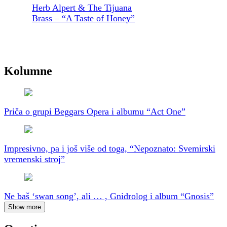
Herb Alpert & The Tijuana
Brass – “A Taste of Honey”
Kolumne
Priča o grupi Beggars Opera i albumu “Act One”
Impresivno, pa i još više od toga, “Nepoznato: Svemirski
vremenski stroj”
Ne baš ‘swan song’, ali … , Gnidrolog i album “Gnosis”
Show more