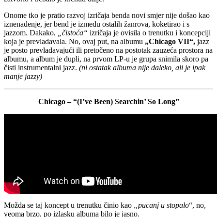
Onome tko je pratio razvoj izričaja benda novi smjer nije došao kao
iznenađenje, jer bend je između ostalih žanrova, koketirao i s
jazzom. Dakako,
„čistoća“
izričaja je ovisila o trenutku i koncepciji
koja je prevladavala. No, ovaj put, na albumu
„Chicago VII“,
jazz
je posto prevladavajući ili pretočeno na postotak zauzeća prostora na
albumu, a album je dupli, na prvom LP-u je grupa snimila skoro pa
čisti instrumentalni jazz.
(ni ostatak albuma nije daleko, ali je ipak
manje jazzy)
Chicago – “(I’ve Been) Searchin’ So Long”
Možda se taj koncept u trenutku činio kao
„pucanj u stopalo
“, no,
veoma brzo, po izlasku albuma bilo je jasno.