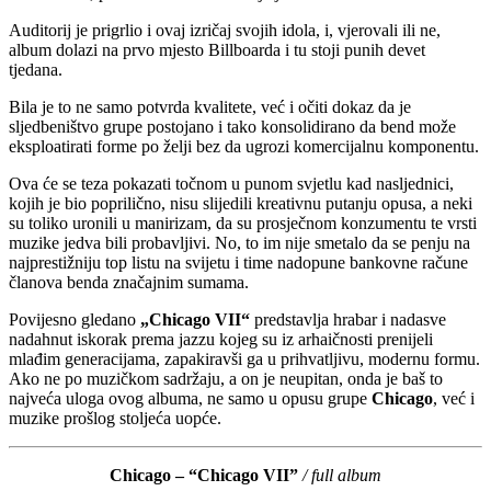
Auditorij je prigrlio i ovaj izričaj svojih idola, i, vjerovali ili ne,
album dolazi na prvo mjesto Billboarda i tu stoji punih devet
tjedana.
Bila je to ne samo potvrda kvalitete, već i očiti dokaz da je
sljedbeništvo grupe postojano i tako konsolidirano da bend može
eksploatirati forme po želji bez da ugrozi komercijalnu komponentu.
Ova će se teza pokazati točnom u punom svjetlu kad nasljednici,
kojih je bio poprilično, nisu slijedili kreativnu putanju opusa, a neki
su toliko uronili u manirizam, da su prosječnom konzumentu te vrsti
muzike jedva bili probavljivi. No, to im nije smetalo da se penju na
najprestižniju top listu na svijetu i time nadopune bankovne račune
članova benda značajnim sumama.
Povijesno gledano
„Chicago VII“
predstavlja hrabar i nadasve
nadahnut iskorak prema jazzu kojeg su iz arhaičnosti prenijeli
mlađim generacijama, zapakiravši ga u prihvatljivu, modernu formu.
Ako ne po muzičkom sadržaju, a on je neupitan, onda je baš to
najveća uloga ovog albuma, ne samo u opusu grupe
Chicago
, već i
muzike prošlog stoljeća uopće.
Chicago – “Chicago VII”
/ full album