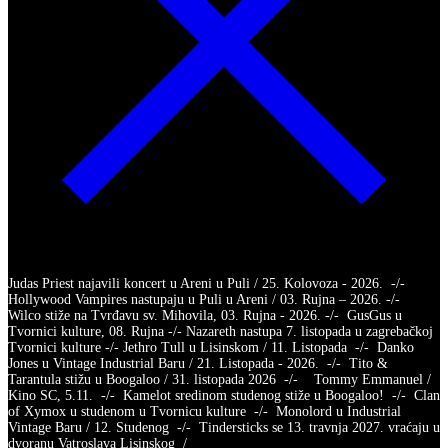
Judas Priest najavili koncert u Areni u Puli / 25. Kolovoza - 2026. -/-
Hollywood Vampires nastupaju u Puli u Areni / 03. Rujna – 2026. -/-
Wilco stiže na Tvrđavu sv. Mihovila, 03. Rujna - 2026. -/- GusGus u
Tvornici kulture, 08. Rujna -/- Nazareth nastupa 7. listopada u zagrebačkoj
Tvornici kulture -/- Jethro Tull u Lisinskom / 11. Listopada -/- Danko
Jones u Vintage Industrial Baru / 21. Listopada - 2026. -/- Tito &
Tarantula stižu u Boogaloo / 31. listopada 2026 -/- Tommy Emmanuel /
Kino SC, 5.11. -/- Kamelot sredinom studenog stiže u Boogaloo! -/- Clan
of Xymox u studenom u Tvornicu kulture -/- Monolord u Industrial
Vintage Baru / 12. Studenog -/- Tindersticks se 13. travnja 2027. vraćaju u
dvoranu Vatroslava Lisinskog /