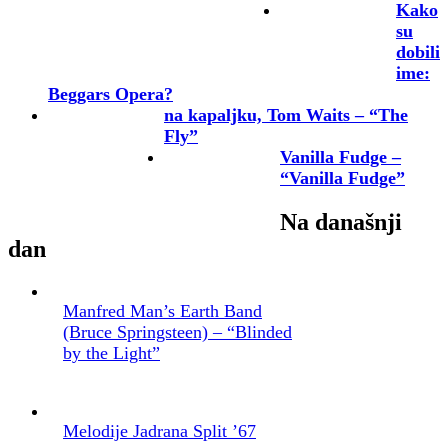
Kako
su
dobili
ime:
Beggars Opera?
na kapaljku, Tom Waits – “The
Fly”
Vanilla Fudge –
“Vanilla Fudge”
Na današnji
dan
Manfred Man’s Earth Band
(Bruce Springsteen) – “Blinded
by the Light”
Melodije Jadrana Split ’67