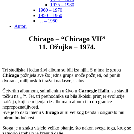
1975 – 1980
1960 – 1970
1950 – 1960
… – 1950
Autori
Chicago – “Chicago VII”
11. Ožujka – 1974.
Tri studijska i jedan živi album su bili iza njih. S njima je grupa
Chicago
požnjela sve što jedna grupa može požnjeti, od punih
dvorana, milijunskih tiraža i nadasve, status.
Četvrtim albumom, snimljenim u živo u
Carnegie Hallu
, su stavili
točku na
„i“.
Jer, tri prethodnika su bila školski primjer evolucije
izričaja, koji se mijenjao iz albuma u album i to do granice
neprepoznatljivosti.
Sve je to dalo imenu
Chicago
auru velikog benda i osiguralo mu
mirnu budućnost.
Stoga je u zraku visjelo veliko pitanje, što nakon svega toga, krug se
zatvorio i trebalo je krenuti dalje.