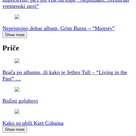
vremenski stroj”
Nepristojno dobar album, Grim Burns – “Majesty”
Show more
Priče
Brača po albumu, ili kako je Jethro Tull – “Living in the
Past” …
Božini golubovi
Kako su ubili Kurt Cobaina
Show more