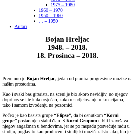
1975 – 1980
1960 – 1970
1950 – 1960
… – 1950
Autori
Bojan Hreljac
1948. – 2018.
18. Prosinca – 2018.
Preminuo je
Bojan Hreljac
, jedan od pionira progresivne muzike na
našim prostorima.
Kao i svaki bas gitarista, na sceni je bio skoro nevidljiv, no njegov
doprinos se i te kako osjećao, kako u sudjelovanju u kreacijama,
tako i samom izvođenju na pozornici.
Počeo je kao basista grupe
“Elipse”
, da bi osnutkom
“Korni
grupe”
postao njen stalni član. S
Korni Grupom
u biti i završava
njegov angažman u bendovima, jer se po raspadu posvećuje radu u
studiju, poglavito kao producent i studijski muzičar. Isto tako, bio je