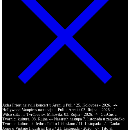
Judas Priest najavili koncert u Areni u Puli / 25. Kolovoza - 2026. -/-
Hollywood Vampires nastupaju u Puli u Areni / 03. Rujna – 2026. -/-
Wilco stiže na Tvrđavu sv. Mihovila, 03. Rujna - 2026. -/- GusGus u
Tvornici kulture, 08. Rujna -/- Nazareth nastupa 7. listopada u zagrebačkoj
Tvornici kulture -/- Jethro Tull u Lisinskom / 11. Listopada -/- Danko
Jones u Vintage Industrial Baru / 21. Listopada - 2026. -/- Tito &