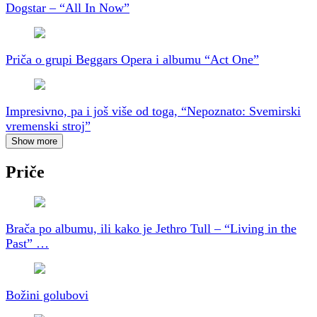
Dogstar – “All In Now”
Priča o grupi Beggars Opera i albumu “Act One”
Impresivno, pa i još više od toga, “Nepoznato: Svemirski
vremenski stroj”
Show more
Priče
Brača po albumu, ili kako je Jethro Tull – “Living in the
Past” …
Božini golubovi