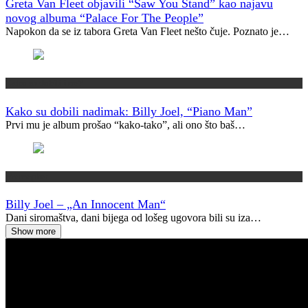
Greta Van Fleet objavili “Saw You Stand” kao najavu
novog albuma “Palace For The People”
Napokon da se iz tabora Greta Van Fleet nešto čuje. Poznato je…
Kako su dobili ime?
Kako su dobili nadimak: Billy Joel, “Piano Man”
Prvi mu je album prošao “kako-tako”, ali ono što baš…
Vremeplov
Billy Joel – „An Innocent Man“
Dani siromaštva, dani bijega od lošeg ugovora bili su iza…
Show more