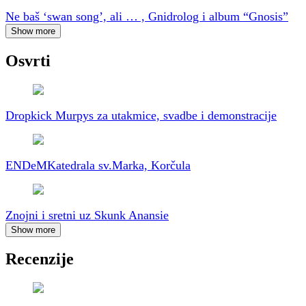
Ne baš ‘swan song’, ali … , Gnidrolog i album “Gnosis”
Show more
Osvrti
Dropkick Murpys za utakmice, svadbe i demonstracije
ENDeM
Katedrala sv.Marka, Korčula
Znojni i sretni uz Skunk Anansie
Show more
Recenzije