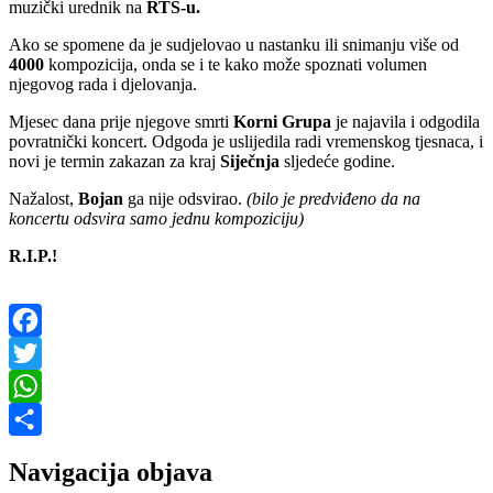
muzički urednik na
RTS-u.
Ako se spomene da je sudjelovao u nastanku ili snimanju više od
4000
kompozicija, onda se i te kako može spoznati volumen
njegovog rada i djelovanja.
Mjesec dana prije njegove smrti
Korni Grupa
je najavila i odgodila
povratnički koncert. Odgoda je uslijedila radi vremenskog tjesnaca, i
novi je termin zakazan za kraj
Siječnja
sljedeće godine.
Nažalost,
Bojan
ga nije odsvirao.
(bilo je predviđeno da na
koncertu odsvira samo jednu kompoziciju)
R.I.P.!
Facebook
Twitter
WhatsApp
Share
Navigacija objava