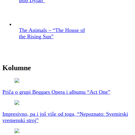
Bob Dylan”
The Animals – “The House of
the Rising Sun”
Kolumne
Priča o grupi Beggars Opera i albumu “Act One”
Impresivno, pa i još više od toga, “Nepoznato: Svemirski
vremenski stroj”