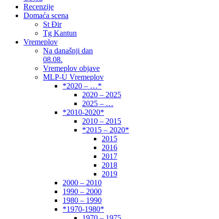
Recenzije
Domaća scena
St Đir
Tg Kantun
Vremeplov
Na današnji dan
08.08.
Vremeplov objave
MLP-U Vremeplov
*2020 – …*
2020 – 2025
2025 – …
*2010-2020*
2010 – 2015
*2015 – 2020*
2015
2016
2017
2018
2019
2000 – 2010
1990 – 2000
1980 – 1990
*1970-1980*
1970 – 1975