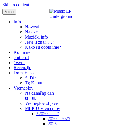
Skip to content
Menu
samo muzika i …..
Info
Novosti
Najave
Muzički info
Jeste li znali …?
Kako su dobili ime?
Kolumne
chit-chat
Osvrti
Recenzije
Domaća scena
St Đir
Tg Kantun
Vremeplov
Na današnji dan
08.08.
Vremeplov objave
MLP-U Vremeplov
*2020 – …*
2020 – 2025
2025 – …