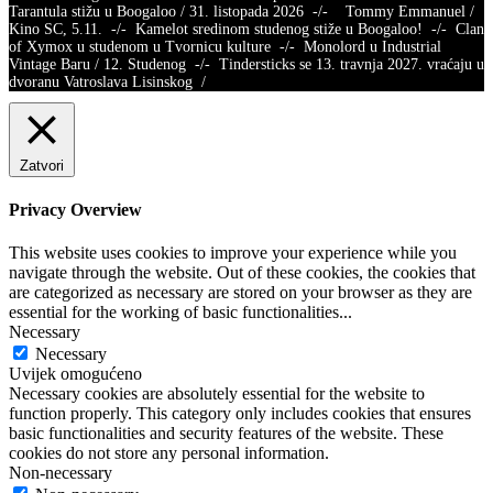
Tarantula stižu u Boogaloo / 31. listopada 2026 -/- Tommy Emmanuel /
Kino SC, 5.11. -/- Kamelot sredinom studenog stiže u Boogaloo! -/- Clan
of Xymox u studenom u Tvornicu kulture -/- Monolord u Industrial
Vintage Baru / 12. Studenog -/- Tindersticks se 13. travnja 2027. vraćaju u
dvoranu Vatroslava Lisinskog /
Zatvori
Privacy Overview
This website uses cookies to improve your experience while you
navigate through the website. Out of these cookies, the cookies that
are categorized as necessary are stored on your browser as they are
essential for the working of basic functionalities
...
Necessary
Necessary
Uvijek omogućeno
Necessary cookies are absolutely essential for the website to
function properly. This category only includes cookies that ensures
basic functionalities and security features of the website. These
cookies do not store any personal information.
Non-necessary