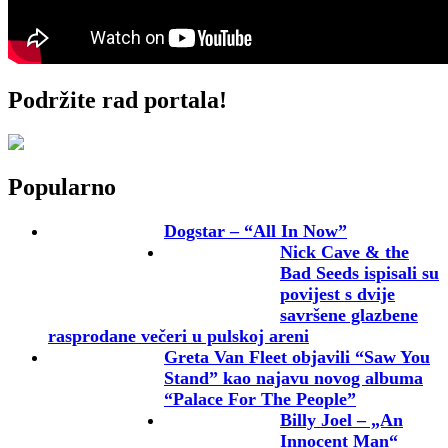
Podržite rad portala!
Popularno
Dogstar – “All In Now”
Nick Cave & the
Bad Seeds ispisali su
povijest s dvije
savršene glazbene
rasprodane večeri u pulskoj areni
Greta Van Fleet objavili “Saw You
Stand” kao najavu novog albuma
“Palace For The People”
Billy Joel – „An
Innocent Man“