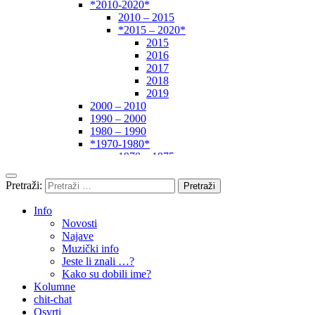
*2010-2020*
2010 – 2015
*2015 – 2020*
2015
2016
2017
2018
2019
2000 – 2010
1990 – 2000
1980 – 1990
*1970-1980*
1970 – 1975
1975 – 1980
1960 – 1970
Pretraži:
1950 – 1960
… – 1950
Info
Autori
Novosti
Najave
Muzički info
Jeste li znali …?
Kako su dobili ime?
Kolumne
chit-chat
Osvrti