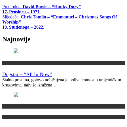
Prethodna:
David Bowie – “Hunky Dory”
17. Prosinca – 1971.
Slijedeća:
Chris Tomlin – “Emmanuel – Christmas Songs Of
Worship”
18. Studenoga – 2022.
Najnovije
Recenzije
Dogstar – “All In Now”
Stalno prisutna, gotovo uobičajena je polivalentnost u umjetničkim
krugovima, najviše izražena…
Najave
Novosti