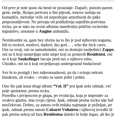
Od prve je note jasno da bend ne posustaje. Dapače, punom parom
grmi, melje, škrapu pretvara u fini pijesak, tonove razbija na
komadiće, melodije veže od neprobojne amorfnosti do pitke
prepoznatljivosti. Ne prezaju od podilaženja najnižim porivima
rocka, pa se tako na ovom albumu manifestira prilično rockerske
legislative, umotane u
Angine
ambalažu.
Nemilosrdni su, gaze bez obzira na to što je pod njihovim nogama,
bili to rockeri, modovi, darkeri, tko god… , who the fuck cares.
Oni su svoji, oni su samodostatni, oni su dostojni nasljednici
Zappe
,
oni su ti koji nastavljaju neki smjer koji su postavili
Residentsi
, oni
su ti koje
Snakefinger
bacaju pred nas u njihovu ruhu.
Ukratko, oni su ti koji osvjetljavaju underground budućnost!
Sve bi to postigli i bez mikrotonalnosti, pa da i sviraju nekom
klasikom, ali ovako – ovako su samo jedni i jedini.
Ono što pak krasi drugi album
“Vol. II”
jest ipak neki odmak, već
prije spomenut, prema rocku.
Poredba s prvijencem je glupa, jer evolucija, koja je imperativ za
ovakvu glazbu, ima svoju cijenu. Ipak, odmak prema rocku nije baš
neočekivan. Dobro, za autora ovih redaka najmanje je poželjan, jer
ipak, odmak prema ranom
Cabaret Voltaireu
i njihovoj izvedbi ili
pak prema nekoj od faza
Residentsa
daleko bi bolje legao, ali tko je