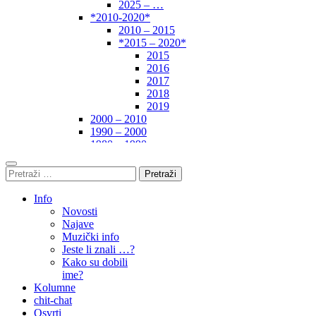
2025 – …
*2010-2020*
2010 – 2015
*2015 – 2020*
2015
2016
2017
2018
2019
2000 – 2010
1990 – 2000
1980 – 1990
*1970-1980*
1970 – 1975
Pretraži:
1975 – 1980
1960 – 1970
Info
1950 – 1960
Novosti
… – 1950
Najave
Autori
Muzički info
Jeste li znali …?
Kako su dobili
ime?
Kolumne
chit-chat
Osvrti