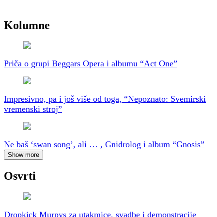
Kolumne
Priča o grupi Beggars Opera i albumu “Act One”
Impresivno, pa i još više od toga, “Nepoznato: Svemirski
vremenski stroj”
Ne baš ‘swan song’, ali … , Gnidrolog i album “Gnosis”
Show more
Osvrti
Dropkick Murpys za utakmice, svadbe i demonstracije