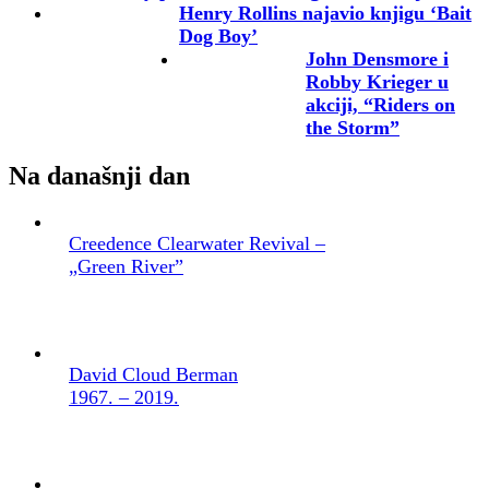
Henry Rollins najavio knjigu ‘Bait
Dog Boy’
John Densmore i
Robby Krieger u
akciji, “Riders on
the Storm”
Na današnji dan
Creedence Clearwater Revival –
„Green River”
David Cloud Berman
1967. – 2019.