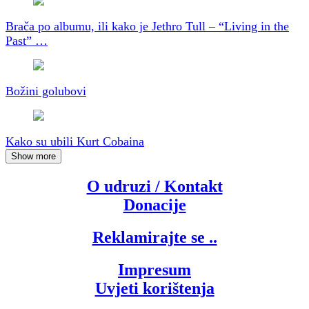
Brača po albumu, ili kako je Jethro Tull – “Living in the
Past” …
Božini golubovi
Kako su ubili Kurt Cobaina
Show more
O udruzi / Kontakt
Donacije
Reklamirajte se ..
Impresum
Uvjeti korištenja