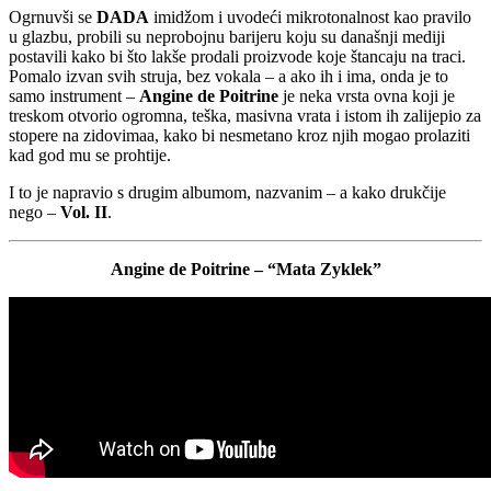
Ogrnuvši se
DADA
imidžom i uvodeći mikrotonalnost kao pravilo
u glazbu, probili su neprobojnu barijeru koju su današnji mediji
postavili kako bi što lakše prodali proizvode koje štancaju na traci.
Pomalo izvan svih struja, bez vokala – a ako ih i ima, onda je to
samo instrument –
Angine de Poitrine
je neka vrsta ovna koji je
treskom otvorio ogromna, teška, masivna vrata i istom ih zalijepio za
stopere na zidovimaa, kako bi nesmetano kroz njih mogao prolaziti
kad god mu se prohtije.
I to je napravio s drugim albumom, nazvanim – a kako drukčije
nego –
Vol. II
.
Angine de Poitrine – “Mata Zyklek”