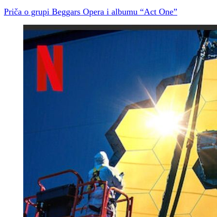
Priča o grupi Beggars Opera i albumu “Act One”