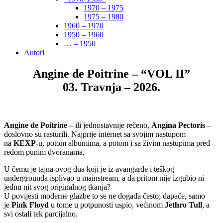
1970 – 1975
1975 – 1980
1960 – 1970
1950 – 1960
… – 1950
Autori
Angine de Poitrine – “VOL II”
03. Travnja – 2026.
Angine de Poitrine
– ili jednostavnije rečeno,
Angina Pectoris
–
doslovno su rasturili. Najprije internet sa svojim nastupom
na
KEXP
-u, potom albumima, a potom i sa živim nastupima pred
redom punim dvoranama.
U čemu je tajna ovog dua koji je iz avangarde i teškog
undergrounda isplivao u mainstream, a da pritom nije izgubio ni
jednu nit svog originalnog tkanja?
U povijesti moderne glazbe to se ne događa često; dapače, samo
je
Pink Floyd
u tome u potpunosti uspio, većinom
Jethro Tull
, a
svi ostali tek parcijalno.