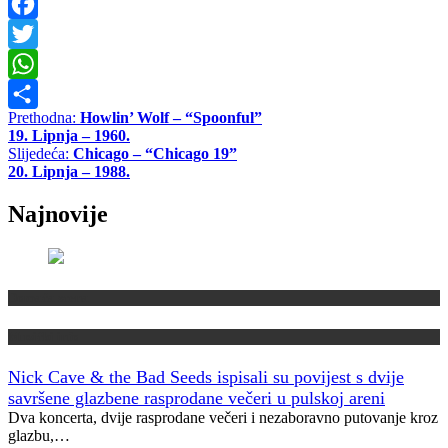
Facebook
Twitter
WhatsApp
Navigacija
Prethodna:
Howlin’ Wolf – “Spoonful”
Share
19. Lipnja – 1960.
objava
Slijedeća:
Chicago – “Chicago 19”
20. Lipnja – 1988.
Najnovije
Domaća scena
Muzički info
Nick Cave & the Bad Seeds ispisali su povijest s dvije
savršene glazbene rasprodane večeri u pulskoj areni
Dva koncerta, dvije rasprodane večeri i nezaboravno putovanje kroz
glazbu,…