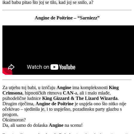
ikad babu pitao što joj se tilo, kad joj se snilo, a?
Angine de Poitrine – “Sarniezz”
Za utjehu toj babi, u izričaju
Angine
ima kompleksnosti
King
Crimsona
, hipnotičkih ritmova
CAN
-a, ali i malo mlađe,
psihodelične ludnice
King Gizzard & The Lizard Wizarda
.
Drugim riječima,
Angine de Poitrine
je uspjela ono što nitko nije
očekivao – sjedinila je, i to uspješno, pozadinsku party glazbu s
progom.
Oksimoron?
Da, ali samo do dolaska
Angine
na scenu!