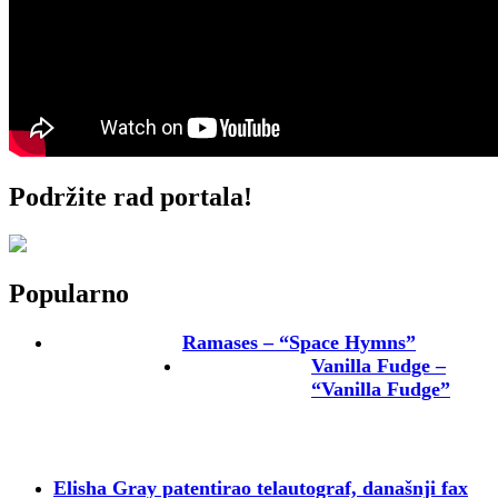
Podržite rad portala!
Popularno
Ramases – “Space Hymns”
Vanilla Fudge –
“Vanilla Fudge”
Elisha Gray patentirao telautograf, današnji fax