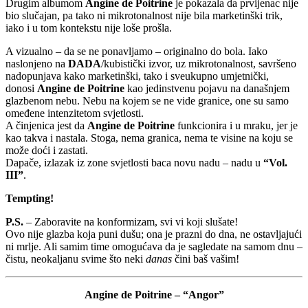
Drugim albumom
Angine de Poitrine
je pokazala da prvijenac nije
bio slučajan, pa tako ni mikrotonalnost nije bila marketinški trik,
iako i u tom kontekstu nije loše prošla.
A vizualno – da se ne ponavljamo – originalno do bola. Iako
naslonjeno na
DADA
/kubistički izvor, uz mikrotonalnost, savršeno
nadopunjava kako marketinški, tako i sveukupno umjetnički,
donosi
Angine de Poitrine
kao jedinstvenu pojavu na današnjem
glazbenom nebu. Nebu na kojem se ne vide granice, one su samo
omeđene intenzitetom svjetlosti.
A činjenica jest da
Angine de Poitrine
funkcionira i u mraku, jer je
kao takva i nastala. Stoga, nema granica, nema te visine na koju se
može doći i zastati.
Dapače, izlazak iz zone svjetlosti baca novu nadu – nadu u
“Vol.
III”
.
Tempting!
P.S.
– Zaboravite na konformizam, svi vi koji slušate!
Ovo nije glazba koja puni dušu; ona je prazni do dna, ne ostavljajući
ni mrlje. Ali samim time omogućava da je sagledate na samom dnu –
čistu, neokaljanu svime što neki
danas
čini baš vašim!
Angine de Poitrine – “Angor”