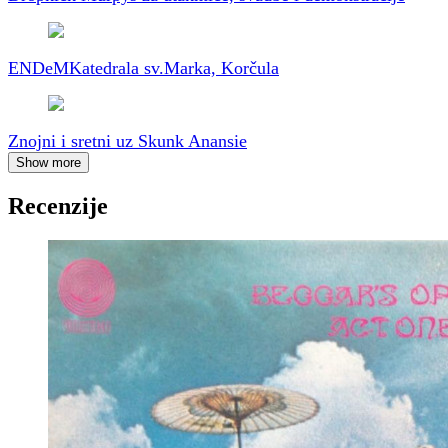
ENDeM
Katedrala sv.Marka, Korčula
Znojni i sretni uz Skunk Anansie
Show more
Recenzije