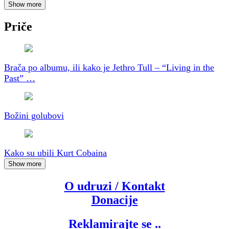
Show more
Priče
Brača po albumu, ili kako je Jethro Tull – “Living in the
Past” …
Božini golubovi
Kako su ubili Kurt Cobaina
Show more
O udruzi / Kontakt
Donacije
Reklamirajte se ..