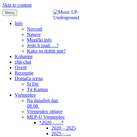
Skip to content
Menu
samo muzika i …..
Info
Novosti
Najave
Muzički info
Jeste li znali …?
Kako su dobili ime?
Kolumne
chit-chat
Osvrti
Recenzije
Domaća scena
St Đir
Tg Kantun
Vremeplov
Na današnji dan
08.08.
Vremeplov objave
MLP-U Vremeplov
*2020 – …*
2020 – 2025
2025 – …