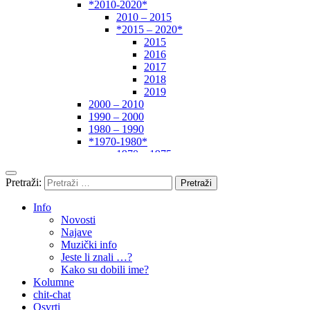
*2010-2020*
2010 – 2015
*2015 – 2020*
2015
2016
2017
2018
2019
2000 – 2010
1990 – 2000
1980 – 1990
*1970-1980*
1970 – 1975
1975 – 1980
1960 – 1970
Pretraži:
1950 – 1960
… – 1950
Info
Autori
Novosti
Najave
Muzički info
Jeste li znali …?
Kako su dobili ime?
Kolumne
chit-chat
Osvrti