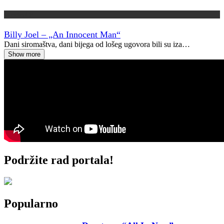
Vremeplov
Billy Joel – „An Innocent Man“
Dani siromaštva, dani bijega od lošeg ugovora bili su iza…
Show more
Podržite rad portala!
Popularno