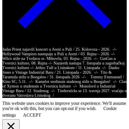
Judas Priest najavili koncert u Areni u Puli / 25. Kolovoza - 2026. -/-
Hollywood Vampires nastupaju u Puli u Areni / 03. Rujna – 2026. -/-
Wilco stiže na Tvrđavu sv. Mihovila, 03. Rujna - 2026. -/- GusGus u
Tvornici kulture, 08. Rujna -/- Nazareth nastupa 7. listopada u zagrebačkoj
Tvornici kulture -/- Jethro Tull u Lisinskom / 11. Listopada -/- Danko
Jones u Vintage Industrial Baru / 21. Listopada - 2026. -/- Tito &
Tarantula stižu u Boogaloo / 31. listopada 2026 -/- Tommy Emmanuel /
Kino SC, 5.11. -/- Kamelot sredinom studenog stiže u Boogaloo! -/- Clan
of Xymox u studenom u Tvornicu kulture -/- Monolord u Industrial
Vintage Baru / 12. Studenog -/- Tindersticks se 13. travnja 2027. vraćaju u
dvoranu Vatroslava Lisinskog /
This website uses cookies to improve your experience. We'll assume
you're ok with this, but you can opt-out if you wish.
Cookie
settings
ACCEPT