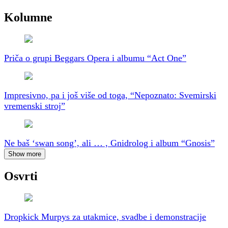
Kolumne
Priča o grupi Beggars Opera i albumu “Act One”
Impresivno, pa i još više od toga, “Nepoznato: Svemirski
vremenski stroj”
Ne baš ‘swan song’, ali … , Gnidrolog i album “Gnosis”
Show more
Osvrti
Dropkick Murpys za utakmice, svadbe i demonstracije