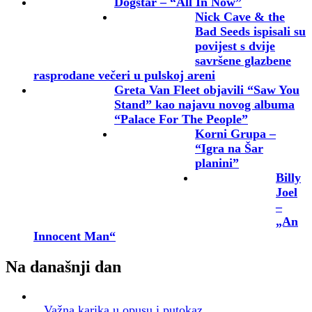
Dogstar – “All In Now”
Nick Cave & the
Bad Seeds ispisali su
povijest s dvije
savršene glazbene
rasprodane večeri u pulskoj areni
Greta Van Fleet objavili “Saw You
Stand” kao najavu novog albuma
“Palace For The People”
Korni Grupa –
“Igra na Šar
planini”
Billy
Joel
–
„An
Innocent Man“
Na današnji dan
Važna karika u opusu i putokaz,