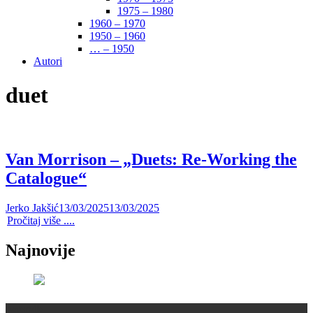
1975 – 1980
1960 – 1970
1950 – 1960
… – 1950
Autori
duet
Van Morrison – „Duets: Re-Working the
Catalogue“
Jerko Jakšić
13/03/2025
13/03/2025
Pročitaj više ....
Najnovije
Recenzije