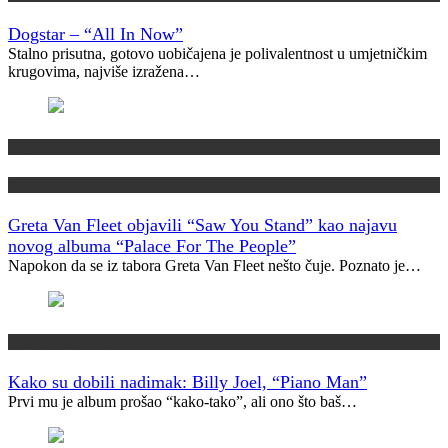
Dogstar – “All In Now”
Stalno prisutna, gotovo uobičajena je polivalentnost u umjetničkim
krugovima, najviše izražena…
Najave
Novosti
Greta Van Fleet objavili “Saw You Stand” kao najavu
novog albuma “Palace For The People”
Napokon da se iz tabora Greta Van Fleet nešto čuje. Poznato je…
Kako su dobili ime?
Kako su dobili nadimak: Billy Joel, “Piano Man”
Prvi mu je album prošao “kako-tako”, ali ono što baš…