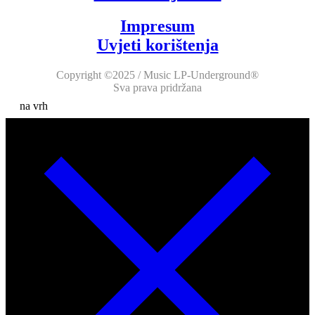
Impresum
Uvjeti korištenja
Copyright ©2025 / Music LP-Underground®
Sva prava pridržana
na vrh