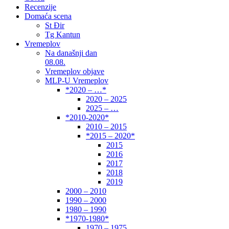
Recenzije
Domaća scena
St Đir
Tg Kantun
Vremeplov
Na današnji dan
08.08.
Vremeplov objave
MLP-U Vremeplov
*2020 – …*
2020 – 2025
2025 – …
*2010-2020*
2010 – 2015
*2015 – 2020*
2015
2016
2017
2018
2019
2000 – 2010
1990 – 2000
1980 – 1990
*1970-1980*
1970 – 1975