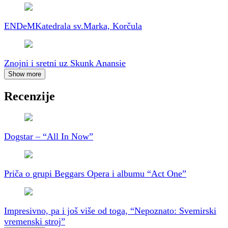
ENDeM
Katedrala sv.Marka, Korčula
Znojni i sretni uz Skunk Anansie
Show more
Recenzije
Dogstar – “All In Now”
Priča o grupi Beggars Opera i albumu “Act One”
Impresivno, pa i još više od toga, “Nepoznato: Svemirski
vremenski stroj”