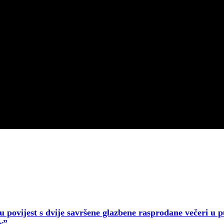
u povijest s dvije savršene glazbene rasprodane večeri u p
w”