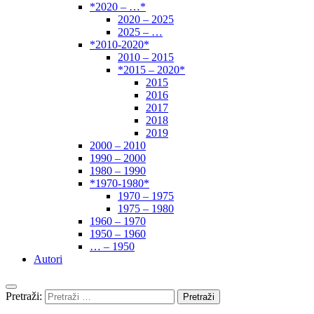
*2020 – …*
2020 – 2025
2025 – …
*2010-2020*
2010 – 2015
*2015 – 2020*
2015
2016
2017
2018
2019
2000 – 2010
1990 – 2000
1980 – 1990
*1970-1980*
1970 – 1975
1975 – 1980
1960 – 1970
1950 – 1960
… – 1950
Autori
Pretraži: