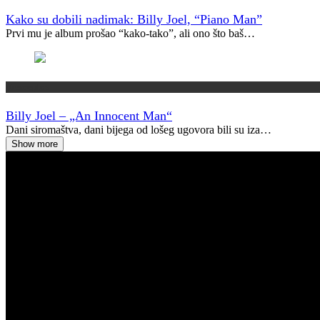
Kako su dobili nadimak: Billy Joel, “Piano Man”
Prvi mu je album prošao “kako-tako”, ali ono što baš…
Vremeplov
Billy Joel – „An Innocent Man“
Dani siromaštva, dani bijega od lošeg ugovora bili su iza…
Show more