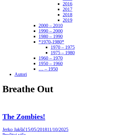
2016
2017
2018
2019
2000 – 2010
1990 – 2000
1980 – 1990
*1970-1980*
1970 – 1975
1975 – 1980
1960 – 1970
1950 – 1960
… – 1950
Autori
Breathe Out
The Zombies!
Jerko Jakšić
15/05/2018
11/10/2025
Pročitaj više ....