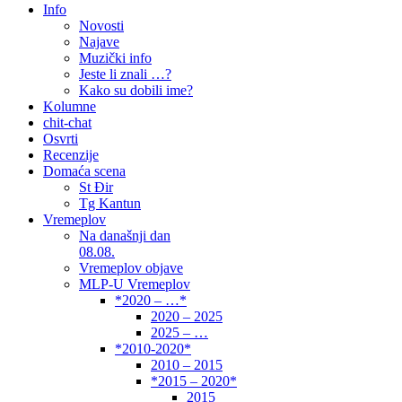
Info
Novosti
Najave
Muzički info
Jeste li znali …?
Kako su dobili ime?
Kolumne
chit-chat
Osvrti
Recenzije
Domaća scena
St Đir
Tg Kantun
Vremeplov
Na današnji dan
08.08.
Vremeplov objave
MLP-U Vremeplov
*2020 – …*
2020 – 2025
2025 – …
*2010-2020*
2010 – 2015
*2015 – 2020*
2015