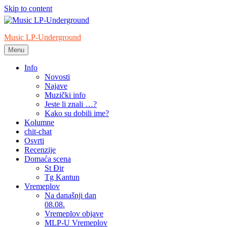
Skip to content
Music LP-Underground
Menu
samo muzika i …..
Info
Novosti
Najave
Muzički info
Jeste li znali …?
Kako su dobili ime?
Kolumne
chit-chat
Osvrti
Recenzije
Domaća scena
St Đir
Tg Kantun
Vremeplov
Na današnji dan
08.08.
Vremeplov objave
MLP-U Vremeplov