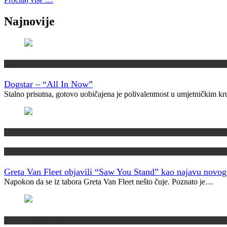
Najnovije
Recenzije
Dogstar – “All In Now”
Stalno prisutna, gotovo uobičajena je polivalentnost u umjetničkim 
Najave
Novosti
Greta Van Fleet objavili “Saw You Stand” kao najavu novo
Napokon da se iz tabora Greta Van Fleet nešto čuje. Poznato je…
Kako su dobili ime?