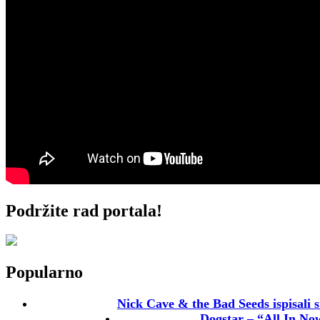
Podržite rad portala!
Popularno
Nick Cave & the Bad Seeds ispisali s
Dogstar – “All In No