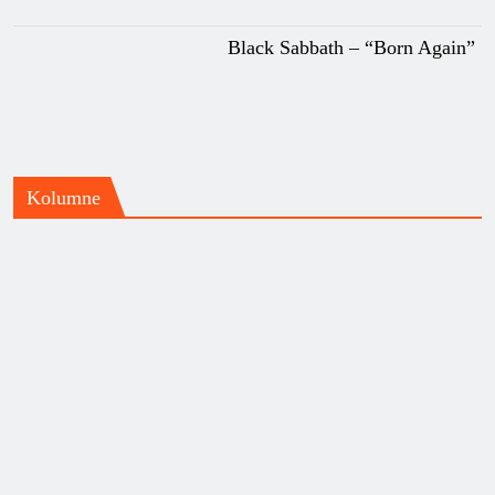
Black Sabbath – “Born Again”
Kolumne
Priča o grupi Beggars Opera i
albumu “Act One”
Impresivno, pa i još više od toga,