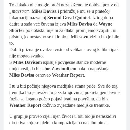
To dakako nije moglo proći nezapaženo, te dobiva poziv od
„maestra“
,
Miles Davisa
i pridružuje mu se u pratećoj
inkarnaciji nazvanoj
Second Great Quintet
. Iz tog doba
datira u sada već čuvena izjava
Miles Davisa
da
Wayne
Shorter
po dolasku nije ni za dlaku promijenio svoj stil, ni
pristup, jednostavno se uklopio u
Milesovu
viziju i to je bilo
to.
Dobiti priznanje ovakve vrste od velikana ovog kalibra ipak
nije mogao svatko.
S
Miles Davisom
ispisuje povijesne stanice moderne
umjetnosti, da bi s
Joe Zawinulijem
nakon napuštanja
Miles Davisa
osnovao
Weather Report.
I tu u biti počinje njegova medijska strana priče. Sve do tog
trenutka bio je uvažen u jazz krugovima, pokretanjem lavine
fuzije se lagano počeo pojavljivati na površinu, da bi s
Weather Report
doživio zvjezdane medijske trenutke.
U grupi je proveo cijeli njen život i u biti bio je neraskidivi
dio tkiva koje se plelo u kompozicijama na albumima.