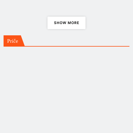
stroj”
Nepristojno dobar album, Grim
SHOW MORE
Burns – “Majesty”
Priče
Brača po albumu, ili kako je Jethro
Tull – “Living in the Past” …
Božini golubovi