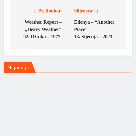
Prethodna:
Slijedeća:
Navigacija
objava
Weather Report –
Edenya – “Another
„Heavy Weather“
Place”
02. Ožujka – 1977.
13. Siječnja – 2023.
Najnovije
Domaća scena
Muzički info
Nick Cave & the Bad Seeds ispisali
su povijest s dvije savršene glazbene