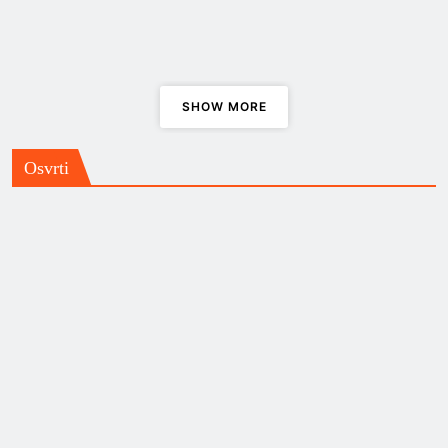
“Nepoznato: Svemirski vremenski
stroj”
Ne baš ‘swan song’, ali … ,
SHOW MORE
Gnidrolog i album “Gnosis”
Osvrti
Dropkick Murpys za utakmice,
svadbe i demonstracije
ENDeM
Katedrala sv.Marka,