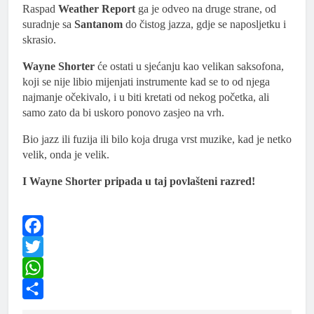
Raspad
Weather Report
ga je odveo na druge strane, od
suradnje sa
Santanom
do čistog jazza, gdje se naposljetku i
skrasio.
Wayne Shorter
će ostati u sjećanju kao velikan saksofona,
koji se nije libio mijenjati instrumente kad se to od njega
najmanje očekivalo, i u biti kretati od nekog početka, ali
samo zato da bi uskoro ponovo zasjeo na vrh.
Bio jazz ili fuzija ili bilo koja druga vrst muzike, kad je netko
velik, onda je velik.
I Wayne Shorter pripada u taj povlašteni razred!
Facebook
Twitter
WhatsApp
Share