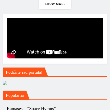
Ramases – “Space Hymns”
SHOW MORE
Podržite rad portala!
Popularno
Ramases – “Space Hymns”