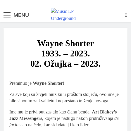
Skip
to
MENU
samo muzika i …..
content
Wayne Shorter
1933. – 2023.
02. Ožujka – 2023.
Preminuo je
Wayne Shorter
!
Za sve koji su živjeli muziku u prošlom stoljeću, ovo ime je
bilo sinonim za kvalitetu i neprestano traženje novoga.
Ime mu je privi put zasjalo kao članu benda
Art Blakey’s
Jazz Messengers
, kojem je nadugo nakon pridruživanja
de
facto
stao na čelo, kao skladatelj i kao lider.