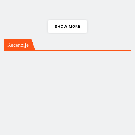
Korčula
SHOW MORE
Znojni i sretni uz Skunk Anansie
Recenzije
Priča o grupi Beggars Opera i
albumu “Act One”
Impresivno, pa i još više od toga,
“Nepoznato: Svemirski vremenski