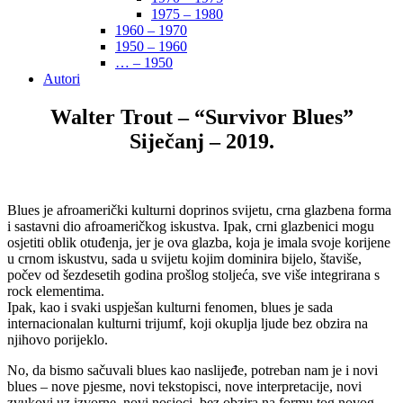
1975 – 1980
1960 – 1970
1950 – 1960
… – 1950
Autori
Walter Trout – “Survivor Blues”
Siječanj – 2019.
Blues je afroamerički kulturni doprinos svijetu, crna glazbena forma
i sastavni dio afroameričkog iskustva. Ipak, crni glazbenici mogu
osjetiti oblik otuđenja, jer je ova glazba, koja je imala svoje korijene
u crnom iskustvu, sada u svijetu kojim dominira bijelo, štaviše,
počev od šezdesetih godina prošlog stoljeća, sve više integrirana s
rock elementima.
Ipak, kao i svaki uspješan kulturni fenomen, blues je sada
internacionalan kulturni trijumf, koji okuplja ljude bez obzira na
njihovo porijeklo.
No, da bismo sačuvali blues kao naslijeđe, potreban nam je i novi
blues – nove pjesme, novi tekstopisci, nove interpretacije, novi
zvukovi uz izvorne, novi nosioci, bez obzira na formu tog novog