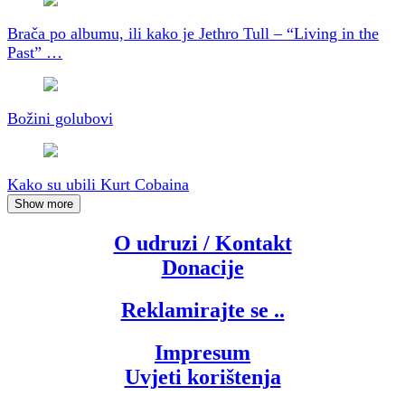
Brača po albumu, ili kako je Jethro Tull – “Living in the
Past” …
Božini golubovi
Kako su ubili Kurt Cobaina
Show more
O udruzi / Kontakt
Donacije
Reklamirajte se ..
Impresum
Uvjeti korištenja