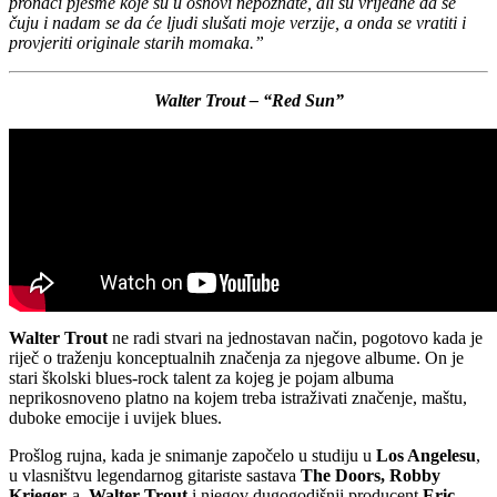
pronaći pjesme koje su u
osnovi nepoznate, ali su vrijedne da se
čuju i nadam se da će ljudi slušati moje verzije, a onda se vratiti i
provjeriti originale starih momaka.”
Walter Trout – “Red Sun”
Walter Trout
ne radi stvari na jednostavan način, pogotovo kada je
riječ o traženju konceptualnih značenja za njegove albume. On je
stari školski blues-rock talent za kojeg je pojam albuma
neprikosnoveno platno na kojem treba istraživati značenje, maštu,
duboke emocije i uvijek blues.
Prošlog rujna, kada je snimanje započelo u studiju u
Los Angelesu
,
u vlasništvu legendarnog gitariste sastava
The Doors, Robby
Krieger
-a
, Walter Trout
i njegov dugogodišnji producent
Eric