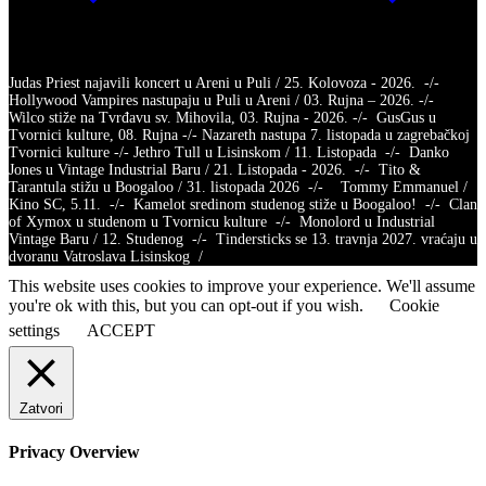
Judas Priest najavili koncert u Areni u Puli / 25. Kolovoza - 2026. -/-
Hollywood Vampires nastupaju u Puli u Areni / 03. Rujna – 2026. -/-
Wilco stiže na Tvrđavu sv. Mihovila, 03. Rujna - 2026. -/- GusGus u
Tvornici kulture, 08. Rujna -/- Nazareth nastupa 7. listopada u zagrebačkoj
Tvornici kulture -/- Jethro Tull u Lisinskom / 11. Listopada -/- Danko
Jones u Vintage Industrial Baru / 21. Listopada - 2026. -/- Tito &
Tarantula stižu u Boogaloo / 31. listopada 2026 -/- Tommy Emmanuel /
Kino SC, 5.11. -/- Kamelot sredinom studenog stiže u Boogaloo! -/- Clan
of Xymox u studenom u Tvornicu kulture -/- Monolord u Industrial
Vintage Baru / 12. Studenog -/- Tindersticks se 13. travnja 2027. vraćaju u
dvoranu Vatroslava Lisinskog /
This website uses cookies to improve your experience. We'll assume
you're ok with this, but you can opt-out if you wish.
Cookie
settings
ACCEPT
Zatvori
Privacy Overview