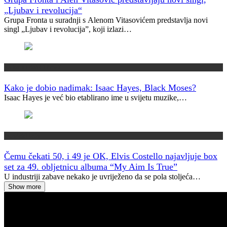
„Ljubav i revolucija“
Grupa Fronta u suradnji s Alenom Vitasovićem predstavlja novi
singl „Ljubav i revolucija”, koji izlazi…
Kako su dobili ime?
Kako je dobio nadimak: Isaac Hayes, Black Moses?
Isaac Hayes je već bio etablirano ime u svijetu muzike,…
Muzički info
Čemu čekati 50, i 49 je OK, Elvis Costello najavljuje box
set za 49. obljetnicu albuma “My Aim Is True”
U industriji zabave nekako je uvriježeno da se pola stoljeća…
Show more