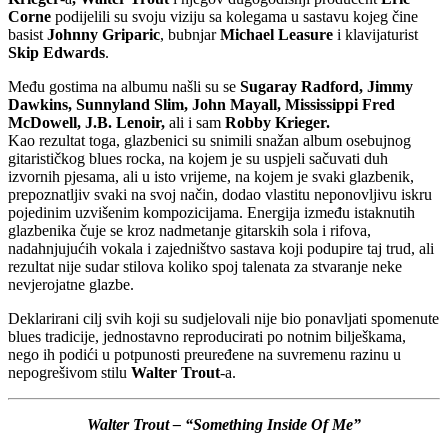
Corne
podijelili su svoju viziju sa kolegama u sastavu kojeg čine
basist
Johnny Griparic
, bubnjar
Michael Leasure
i klavijaturist
Skip
Edwards
.
Među gostima na albumu našli su se
Sugaray Radford, Jimmy
Dawkins, Sunnyland Slim, John Mayall, Mississippi Fred
McDowell, J.B. Lenoir,
ali i sam
Robby Krieger.
Kao rezultat toga, glazbenici su snimili snažan album osebujnog
gitarističkog blues rocka, na kojem je su uspjeli sačuvati duh
izvornih pjesama, ali u isto vrijeme, na kojem je svaki glazbenik,
prepoznatljiv svaki na svoj način, dodao vlastitu neponovljivu iskru
pojedinim uzvišenim kompozicijama. Energija između istaknutih
glazbenika čuje se kroz nadmetanje gitarskih sola i rifova,
nadahnjujućih vokala i zajedništvo sastava koji podupire taj trud, ali
rezultat nije sudar stilova koliko spoj talenata za stvaranje neke
nevjerojatne glazbe.
Deklarirani cilj svih koji su sudjelovali nije bio ponavljati spomenute
blues tradicije, jednostavno reproducirati po notnim bilješkama,
nego ih podići u potpunosti preuređene na suvremenu razinu u
nepogrešivom stilu
Walter Trout
-a.
Walter Trout – “Something Inside Of Me”