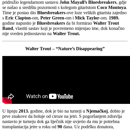
pridružio legendarnom sastavu
John Mayall’s Bluesbreakers
, gdje
se našao u središtu pozornosti s kolegom gitaristom
Coco Montoya
.
Time je postao dio
Bluesbreakers
-ove loze velikih gitarista zajedno
s
Eric Clapton
-om,
Peter Green
-om i
Mick Taylor
-om.
1989.
godine napustio je
Bluesbreakers
da bi formirao
Walter Trout
Band
, vlastiti sastav koji je povremeno mijenjao ime, dok konačno
nije sveden jednostavno na
Walter Trout.
Walter Trout – “Nature’s Disappearing”
U lipnju
2013.
godine, dok je bio na turneji u
Njemačkoj
, dobio je
prve znakove da boluje od ciroze na jetri. S pogoršanjem zdravlja
nastavio je turneju dok ga liječnik nije uvjerio da mu je potrebna
transplantacija jetre u roku od
90
dana. Uz podršku donatora,