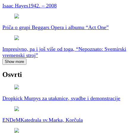
Isaac Hayes
1942. – 2008
Priča o grupi Beggars Opera i albumu “Act One”
Impresivno, pa i još više od toga, “Nepoznato: Svemirski
vremenski stroj”
Show more
Osvrti
Dropkick Murpys za utakmice, svadbe i demonstracije
ENDeM
Katedrala sv.Marka, Korčula