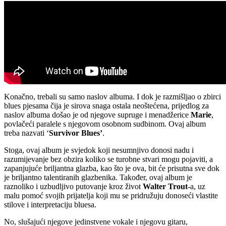
Konačno, trebali su samo naslov albuma. I dok je razmišljao o zbirci
blues pjesama čija je sirova snaga ostala neoštećena, prijedlog za
naslov albuma došao je od njegove supruge i menadžerice
Marie
,
povlačeći paralele s njegovom osobnom sudbinom. Ovaj album
treba nazvati ‘
Survivor Blues’
.
Stoga, ovaj album je svjedok koji nesumnjivo donosi nadu i
razumijevanje bez obzira koliko se turobne stvari mogu pojaviti, a
zapanjujuće briljantna glazba, kao što je ova, bit će prisutna sve dok
je briljantno talentiranih glazbenika. Također, ovaj album je
raznoliko i uzbudljivo putovanje kroz život
Walter Trout
-a, uz
malu pomoć svojih prijatelja koji mu se pridružuju donoseći vlastite
stilove i interpretaciju bluesa.
No, slušajući njegove jedinstvene vokale i njegovu gitaru,