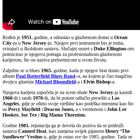
Rođen je
1951.
godine, a odrastao u glazbenom domu u
Ocean
City
-ju u
New Jersey
-ju. Njegov prvi instrument bio je truba,
svirajući u školskom sastavu. Slučajni susret s
Duke Ellington
-om
potencirao je njegovu potragu za profesionalnom glazbenom
karijerom, što on naziva prekretnicom u svom životu.
Zaljubio se u blues
1965.
godine, kada je njegov brat donio prvi
album
Paul Butterfield Blues Band
–
a, na kojem je čuo magičnu
dvojicu gitarista
Michael Bloomfield
-a i
Elvin Bishop
-a.
Njegova karijera započela je na sceni obale
New Jersey
-ja kasnih
1960
-ih i ranih
1970
-ih, da bi potom odlučio preseliti u
Los
Angeles
, gdje je oštrio svoje vještine kao podrška imenima kao što
su
Percy Mayfield
i
Deacon Jones,
a s vremenom i
John Lee
Hooker, Joe Tex
i
Big Mama Thornton.
Godine
1981.
reputacija ga je dovela do poziva da se pridruži
sastavu
Canned Heat
, kao zamjena uvijek pijanom
Henry ‘The
Sunflower’ Vestine
-u, gdje je ostao sve do 1985. godine. Tada se