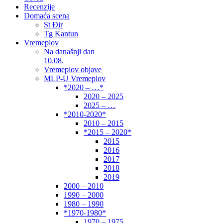
Recenzije
Domaća scena
St Đir
Tg Kantun
Vremeplov
Na današnji dan
10.08.
Vremeplov objave
MLP-U Vremeplov
*2020 – …*
2020 – 2025
2025 – …
*2010-2020*
2010 – 2015
*2015 – 2020*
2015
2016
2017
2018
2019
2000 – 2010
1990 – 2000
1980 – 1990
*1970-1980*
1970 – 1975