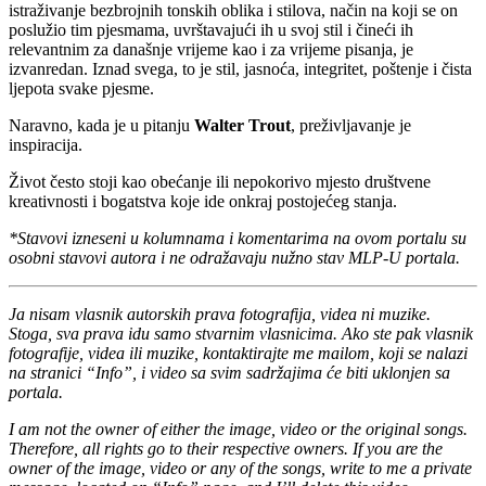
istraživanje bezbrojnih tonskih oblika i stilova, način na koji se on
poslužio tim pjesmama, uvrštavajući ih u svoj stil i čineći ih
relevantnim za današnje vrijeme kao i za vrijeme pisanja, je
izvanredan. Iznad svega, to je stil, jasnoća, integritet, poštenje i čista
ljepota svake pjesme.
Naravno, kada je u pitanju
Walter Trout
, preživljavanje je
inspiracija.
Život često stoji kao obećanje ili nepokorivo mjesto društvene
kreativnosti i bogatstva koje ide onkraj postojećeg stanja.
*Stavovi izneseni u kolumnama i komentarima na ovom portalu su
osobni stavovi autora i ne odražavaju nužno stav MLP-U portala.
Ja nisam vlasnik autorskih prava fotografija, videa ni muzike.
Stoga, sva prava idu samo stvarnim vlasnicima. Ako ste pak vlasnik
fotografije, videa ili muzike,
kontaktirajte me mailom, koji se nalazi
na stranici “Info”, i video sa svim sadržajima će biti uklonjen sa
portala.
I am not the owner of either the image, video or the original songs.
Therefore, all rights go to their respective owners. If you are the
owner of the image, video or any
of the songs, write to me a private