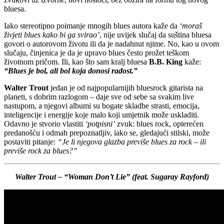
bluesa.
Iako stereotipno poimanje mnogih blues autora kaže da
‘moraš
živjeti blues kako bi ga svirao’
, nije uvijek slučaj da suština bluesa
govori o autorovom životu ili da je nadahnut njime. No, kao u ovom
slučaju, činjenica je da je upravo blues često prožet teškom
životnom pričom. Ili, kao što sam kralj bluesa
B.B. King
kaže:
“Blues je bol,
ali bol koja donosi radost.”
Walter Trout
jedan je od najpopularnijih bluesrock gitarista na
planeti, s dobrim razlogom – daje sve od sebe sa svakim live
nastupom, a njegovi albumi su bogate skladbe strasti, emocija,
inteligencije i energije koje malo koji umjetnik može uskladiti.
Odavno je stvorio vlastiti
‘potpisni’
zvuk: blues rock, opterećen
predanošću i odmah prepoznatljiv, iako se, gledajući stilski, može
postaviti pitanje:
“Je li njegova glazba previše blues za rock – ili
previše rock za blues?”
Walter Trout – “Woman Don’t Lie” (feat. Sugaray Rayford)