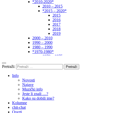
*2010-2020*
2010 – 2015
*2015 – 2020*
2015
2016
2017
2018
2019
2000 – 2010
1990 – 2000
1980 – 1990
*1970-1980*
1970 – 1975
1975 – 1980
1960 – 1970
Pretraži:
1950 – 1960
… – 1950
Info
Autori
Novosti
Najave
Muzički info
Jeste li znali …?
Kako su dobili ime?
Kolumne
chit-chat
Osvrti