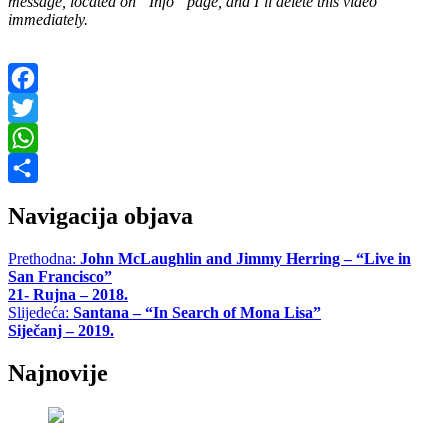
message, located on “Info” page, and I’ll delete this video
immediately.
Facebook
Twitter
WhatsApp
Share
Navigacija objava
Prethodna:
John McLaughlin and Jimmy Herring – “Live in
San Francisco”
21- Rujna – 2018.
Slijedeća:
Santana – “In Search of Mona Lisa”
Siječanj – 2019.
Najnovije