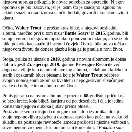
njegova supruga prikupila je novac potreban za operaciju. Njegov
oporavak je bio izazovan, jer je, osim što je značajno izgubio na
težini i snazi, morao iznova naučiti hodati, govoriti i konačno svirati
gitaru.
Očito,
Walter Trout
je prošao kroz bitke, a njegovi posljednji
albumi, naročito prvi u tom nizu
‘Battle Scars’
iz
2015
. godine, bili
su uglavnom o njegovom opstanku i ponovnom rađanju, ali se iz tih
bitki pojavio kao snažniji i sretniji čovjek. Ovo je bila prava točka u
njegovom životu da donese glazbu koja ga je pratila u novi život.
Stoga, prilika za ulazak u
2019.
godinu s novim albumom je doista
dobra vijest!
25. siječnja 2019.
godine
Provogue Records
već
dugo najavljuje kao datum objave tog albuma, nadahnutu kolekciju
starih i opskurnih blues pjesama koje je
Walter Trout
odabrao
svojim uobičajenim okom za kvalitetu i nepogrešivim shvaćanjem
svake od njih, te im udahnuo novi život.
Popis pjesama na ovom albumu je prozor u
68
-godišnju priču koja
se brzo kreće, koja bilježi karijeru od pet desetljeća i čija je jedina
konstanta njegova duboka ljubav prema bluesu.
Postavio je svoju misiju da upregne moć i duh izvornika, dok je
svoju neponovljivu glazbenu osobnost stavio kao pečat na svaku od
skladbi, uz postizanje ravnoteže između prošlosti i njezine važnosti u
suvremenom vremenu. Pri tom on sam komentira:
“Pokušao sam