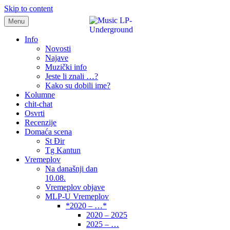
Skip to content
Menu
samo muzika i …..
Info
Novosti
Najave
Muzički info
Jeste li znali …?
Kako su dobili ime?
Kolumne
chit-chat
Osvrti
Recenzije
Domaća scena
St Đir
Tg Kantun
Vremeplov
Na današnji dan
10.08.
Vremeplov objave
MLP-U Vremeplov
*2020 – …*
2020 – 2025
2025 – …