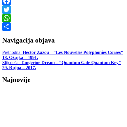
Facebook
Twitter
WhatsApp
Share
Navigacija objava
Prethodna:
Hector Zazou – “Les Nouvelles Polyphonies Corses”
18. Ožujka – 1991.
Slijedeća:
Tangerine Dream – “Quantum Gate Quantum Key”
29. Rujna – 2017.
Najnovije