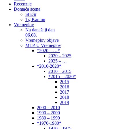
Recenzije
Domaća scena
St Đir
Tg Kantun
Vremeplov
Na današnji dan
06.08.
Vremeplov objave
MLP-U Vremeplov
*2020 – …*
2020 – 2025
2025 – …
*2010-2020*
2010 – 2015
*2015 – 2020*
2015
2016
2017
2018
2019
2000 – 2010
1990 – 2000
1980 – 1990
*1970-1980*
1970 – 1975