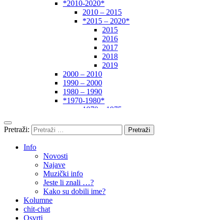
*2010-2020*
2010 – 2015
*2015 – 2020*
2015
2016
2017
2018
2019
2000 – 2010
1990 – 2000
1980 – 1990
*1970-1980*
1970 – 1975
1975 – 1980
1960 – 1970
Pretraži:
1950 – 1960
… – 1950
Info
Autori
Novosti
Najave
Muzički info
Jeste li znali …?
Kako su dobili ime?
Kolumne
chit-chat
Osvrti