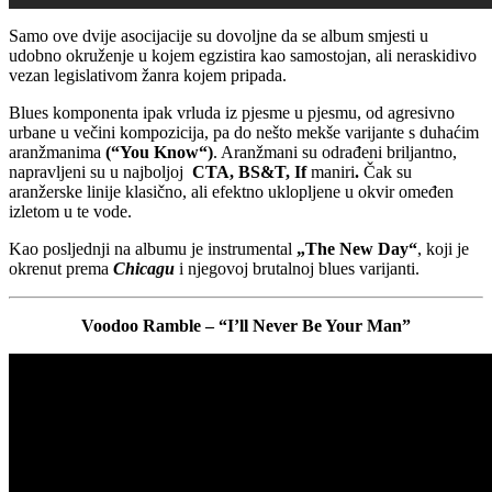
Samo ove dvije asocijacije su dovoljne da se album smjesti u
udobno okruženje u kojem egzistira kao samostojan, ali neraskidivo
vezan legislativom žanra kojem pripada.
Blues komponenta ipak vrluda iz pjesme u pjesmu, od agresivno
urbane u večini kompozicija, pa do nešto mekše varijante s duhaćim
aranžmanima
(“You Know“)
. Aranžmani su odrađeni briljantno,
napravljeni su u najboljoj
CTA, BS&T, If
maniri
.
Čak su
aranžerske linije klasično, ali efektno uklopljene u okvir omeđen
izletom u te vode.
Kao posljednji na albumu je instrumental
„The New Day“
, koji je
okrenut prema
Chicagu
i njegovoj brutalnoj blues varijanti.
Voodoo Ramble – “I’ll Never Be Your Man”