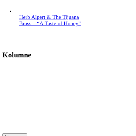
Herb Alpert & The Tijuana
Brass – “A Taste of Honey”
Kolumne
Priča o grupi Beggars Opera i albumu “Act One”
Impresivno, pa i još više od toga, “Nepoznato: Svemirski