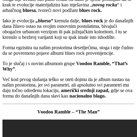
krak te evolucije materijalizira kao mješavina „
novog rocka
“ i
arhaičnog
bluesa
, tvoreći novi podžanr
blues rock.
Iako je evolucija
„bluesa“
krenula dalje,
blues rock
je do današnjih
dana žilavo ostao na svojim osnovnim postulatima, bivajući
obogaćen urbanom verzijom ili pak južnjačkim koloritom. I tu se
krenulo u bezbroj varijanti koji su ipak imale isto ishodište.
Forma egzistira na našim prostorima desetljećima, stoga i nije čudno
da se povremeno pojave albumi blues rock provenijencije.
To je slučaj i s novim albumom grupe
Voodoo Ramble, “That’s
Why”
.
Već kod prvog slušanja teško se oteti dojmu da je album nastao na
našim prostorima, jer svi parametri, ali apsolutno svi parametri mu
daju točno određenu lokaciju,
američki srednji zapad,
gdje se ova
forma do današnjih dana slavi kao
nacionalno blago.
Voodoo Ramble – “The Man”