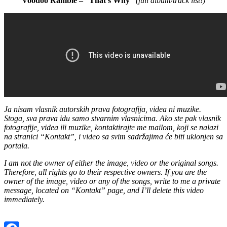
Voodoo Ramble – “That’s Why”
(full album/track list!)
Ja nisam vlasnik autorskih prava fotografija, videa ni muzike.
Stoga, sva prava idu samo stvarnim vlasnicima. Ako ste pak vlasnik
fotografije, videa ili muzike, kontaktirajte me mailom, koji se nalazi
na stranici “Kontakt”, i video sa svim sadržajima će biti uklonjen sa
portala.
I am not the owner of either the image, video or the original songs.
Therefore, all rights go to their respective owners. If you are the
owner of the image, video or any of the songs, write to me a private
message, located on “Kontakt” page, and I’ll delete this video
immediately.