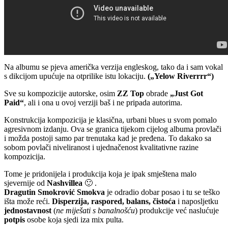
Na albumu se pjeva američka verzija engleskog, tako da i sam vokal
s dikcijom upućuje na otprilike istu lokaciju.
(„Yelow Riverrrr“)
Sve su kompozicije autorske, osim
ZZ Top
obrade
„Just Got
Paid“
, ali i ona u ovoj verziji baš i ne pripada autorima.
Konstrukcija kompozicija je klasična, urbani blues u svom pomalo
agresivnom izdanju. Ova se granica tijekom cijelog albuma provlači
i možda postoji samo par trenutaka kad je pređena. To dakako sa
sobom povlači niveliranost i ujednačenost kvalitativne razine
kompozicija.
Tome je pridonijela i produkcija koja je ipak smještena malo
sjevernije od
Nashvillea
🙂 .
Dragutin Smokrović Smokva
je odradio dobar posao i tu se teško
išta može reći.
Disperzija, raspored, balans, čistoća
i naposljetku
jednostavnost
(
ne miješati s
banalnošću
) produkcije već naslućuje
potpis
osobe koja sjedi iza mix pulta.