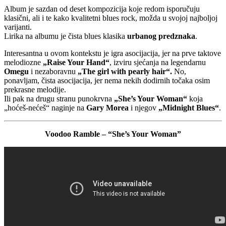
Album je sazdan od deset kompozicija koje redom isporučuju
klasični, ali i te kako kvalitetni blues rock, možda u svojoj najboljoj
varijanti.
Lirika na albumu je čista blues klasika
urbanog predznaka
.
Interesantna u ovom kontekstu je igra asocijacija, jer na prve taktove
melodiozne
„Raise Your Hand“
, izviru sjećanja na legendarnu
Omegu
i nezaboravnu
„The girl with
pearly hair“.
No,
ponavljam, čista asocijacija, jer nema nekih dodirnih točaka osim
prekrasne melodije.
Ili pak na drugu stranu punokrvna
„She’s Your Woman“
koja
„hoćeš-nećeš“ naginje na
Gary Morea
i njegov
„Midnight Blues“
.
Voodoo Ramble – “She’s Your Woman”