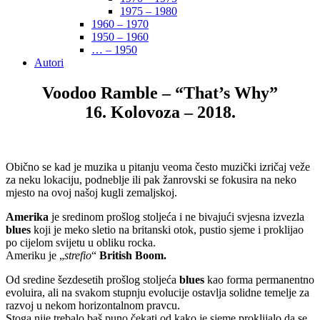
1975 – 1980
1960 – 1970
1950 – 1960
… – 1950
Autori
Voodoo Ramble – “That’s Why”
16. Kolovoza – 2018.
Obično se kad je muzika u pitanju veoma često muzički izričaj veže
za neku lokaciju, podneblje ili pak žanrovski se fokusira na neko
mjesto na ovoj našoj kugli zemaljskoj.
Amerika
je sredinom prošlog stoljeća i ne bivajući svjesna izvezla
blues
koji je meko sletio na britanski otok, pustio sjeme i proklijao
po cijelom svijetu u obliku rocka.
Ameriku je „
strefio
“
British Boom.
Od sredine šezdesetih prošlog stoljeća
blues
kao forma permanentno
evoluira, ali na svakom stupnju evolucije ostavlja solidne temelje za
razvoj u nekom horizontalnom pravcu.
Stoga nije trebalo baš puno čekati od kako je sjeme proklijalo da se