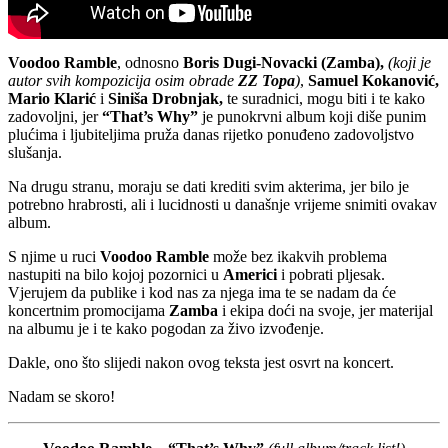
Voodoo Ramble
, odnosno
Boris Dugi-Novacki (Zamba),
(koji je
autor svih kompozicija osim obrade
ZZ Topa
)
,
Samuel Kokanović,
Mario Klarić
i
Siniša Drobnjak,
te suradnici, mogu biti i te kako
zadovoljni, jer
“That’s
Why”
je punokrvni album koji diše punim
plućima i ljubiteljima pruža danas rijetko ponuđeno zadovoljstvo
slušanja.
Na drugu stranu, moraju se dati krediti svim akterima, jer bilo je
potrebno hrabrosti, ali i lucidnosti u današnje vrijeme snimiti ovakav
album.
S njime u ruci
Voodoo Ramble
može bez ikakvih problema
nastupiti na bilo kojoj pozornici u
Americi
i pobrati pljesak.
Vjerujem da publike i kod nas za njega ima te se nadam da će
koncertnim promocijama
Zamba
i ekipa doći na svoje, jer materijal
na albumu je i te kako pogodan za živo izvođenje.
Dakle, ono što slijedi nakon ovog teksta jest osvrt na koncert.
Nadam se skoro!