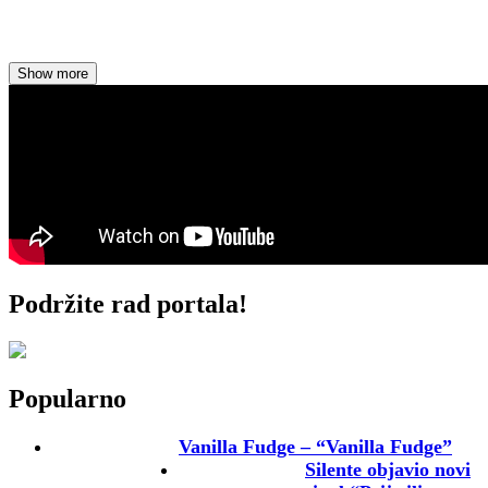
Show more
Vremeplov
Vanilla Fudge – “Vanilla Fudge”
Podržite rad portala!
Popularno
Vanilla Fudge – “Vanilla Fudge”
Silente objavio novi