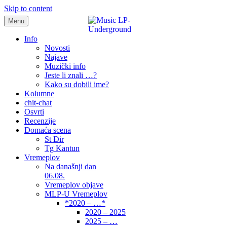
Skip to content
Menu
samo muzika i …..
Info
Novosti
Najave
Muzički info
Jeste li znali …?
Kako su dobili ime?
Kolumne
chit-chat
Osvrti
Recenzije
Domaća scena
St Đir
Tg Kantun
Vremeplov
Na današnji dan
06.08.
Vremeplov objave
MLP-U Vremeplov
*2020 – …*
2020 – 2025
2025 – …