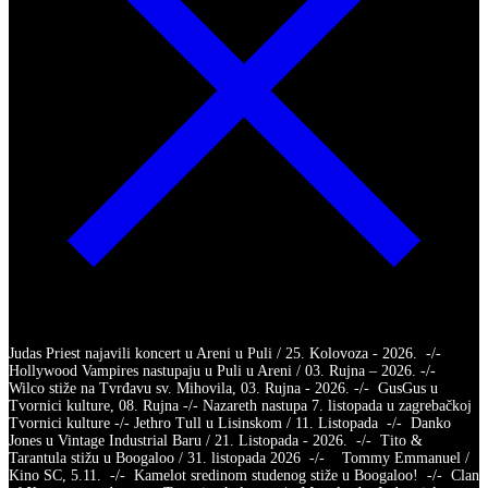
Judas Priest najavili koncert u Areni u Puli / 25. Kolovoza - 2026. -/-
Hollywood Vampires nastupaju u Puli u Areni / 03. Rujna – 2026. -/-
Wilco stiže na Tvrđavu sv. Mihovila, 03. Rujna - 2026. -/- GusGus u
Tvornici kulture, 08. Rujna -/- Nazareth nastupa 7. listopada u zagrebačkoj
Tvornici kulture -/- Jethro Tull u Lisinskom / 11. Listopada -/- Danko
Jones u Vintage Industrial Baru / 21. Listopada - 2026. -/- Tito &
Tarantula stižu u Boogaloo / 31. listopada 2026 -/- Tommy Emmanuel /
Kino SC, 5.11. -/- Kamelot sredinom studenog stiže u Boogaloo! -/- Clan