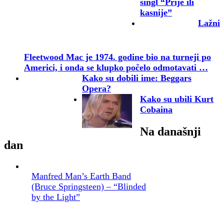
singl “Prije ili
kasnije”
Lažni
Fleetwood Mac je 1974. godine bio na turneji po
Americi, i onda se klupko počelo odmotavati …
Kako su dobili ime: Beggars
Opera?
Kako su ubili Kurt
Cobaina
Na današnji
dan
Manfred Man’s Earth Band
(Bruce Springsteen) – “Blinded
by the Light”