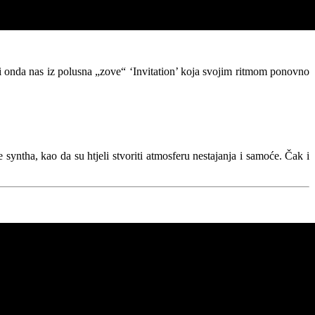
li onda nas iz polusna „zove“ ‘Invitation’ koja svojim ritmom ponovno
e syntha, kao da su htjeli stvoriti atmosferu nestajanja i samoće. Čak i