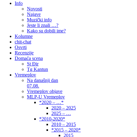
Info
Novosti
Najave
Muzički info
Jeste li znali …?
Kako su dobili ime?
Kolumne
chit-chat
Osvrti
Recenzije
Domaća scena
St Đir
Tg Kantun
Vremeplov
Na današnji dan
07.08.
Vremeplov objave
MLP-U Vremeplov
*2020 – …*
2020 – 2025
2025 – …
*2010-2020*
2010 – 2015
*2015 – 2020*
2015