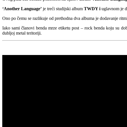
‘Another Language’
je treći studijski album
TWDY i
uglavnom je do
Ono po čemu se razlikuje od prethodna dva albuma je dodavanje ritmi
Iako sami članovi benda mrze etiketu post – rock benda koju su dob
dubljoj metal teritoriji.