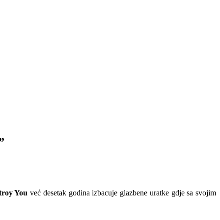
”
troy You
već desetak godina izbacuje glazbene uratke gdje sa svojim