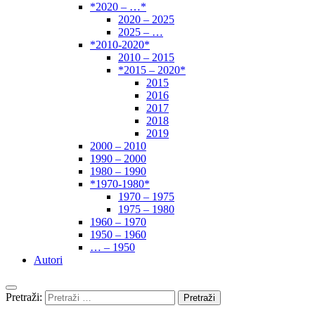
*2020 – …*
2020 – 2025
2025 – …
*2010-2020*
2010 – 2015
*2015 – 2020*
2015
2016
2017
2018
2019
2000 – 2010
1990 – 2000
1980 – 1990
*1970-1980*
1970 – 1975
1975 – 1980
1960 – 1970
1950 – 1960
… – 1950
Autori
Pretraži: