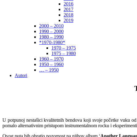
2016
2017
2018
2019
2000 – 2010
1990 – 2000
1980 – 1990
*1970-1980*
1970 – 1975
1975 – 1980
1960 – 1970
1950 – 1960
… – 1950
Autori
U potpunoj nestašici kvalitetnih bendova koji svoje početke vuku o
pomalo alternativnim pristupom instrumentalnom rocku i eksperiment
Ovog puta bih obratio pozornost na njihov album ‘
Another Languag