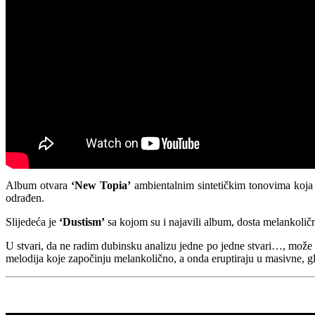
Album otvara
‘New Topia’
ambientalnim sintetičkim tonovima koja se
odrađen.
Slijedeća je
‘Dustism’
sa kojom su i najavili album, dosta melankoličn
U stvari, da ne radim dubinsku analizu jedne po jedne stvari…, može s
melodija koje započinju melankolično, a onda eruptiraju u masivne, gl