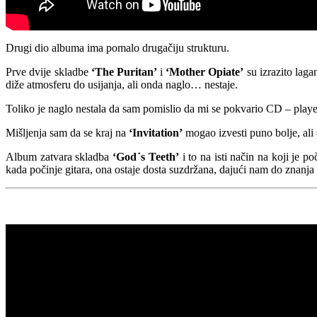
Drugi dio albuma ima pomalo drugačiju strukturu.
Prve dvije skladbe
‘The Puritan’
i
‘Mother Opiate’
su izrazito laga
diže atmosferu do usijanja, ali onda naglo… nestaje.
Toliko je naglo nestala da sam pomislio da mi se pokvario CD – playe
Mišljenja sam da se kraj na
‘Invitation’
mogao izvesti puno bolje, al
Album zatvara skladba
‘God˙s Teeth’
i to na isti način na koji je p
kada počinje gitara, ona ostaje dosta suzdržana, dajući nam do znanja d