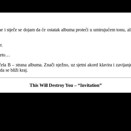
ne i stječe se dojam da će ostatak albuma proteći u umirujućem tonu, a
r.
i eto…
očela B – strana albuma. Znači nježno, uz sjetni akord klavira i zavijanj
a se bliži kraj.
This Will Destroy You – “Invitation”