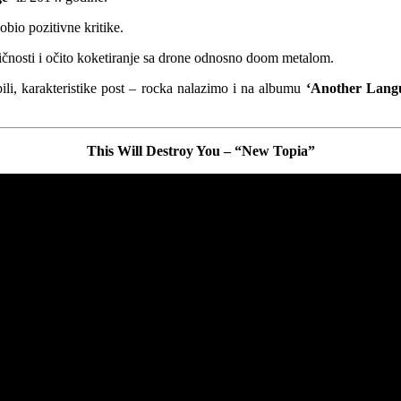
bio pozitivne kritike.
čnosti i očito koketiranje sa drone odnosno doom metalom.
ili, karakteristike post – rocka nalazimo i na albumu
‘Another Lang
This Will Destroy You – “New Topia”