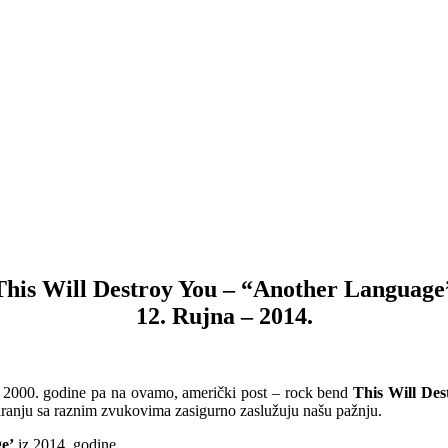
This Will Destroy You – “Another Language
12. Rujna – 2014.
d 2000. godine pa na ovamo, američki post – rock bend
This Will Des
iranju sa raznim zvukovima zasigurno zaslužuju našu pažnju.
e’
iz 2014. godine.