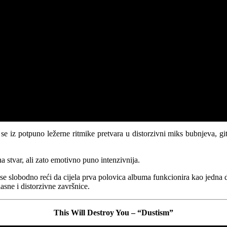
 iz potpuno ležerne ritmike pretvara u distorzivni miks bubnjeva, gita
a stvar, ali zato emotivno puno intenzivnija.
e slobodno reći da cijela prva polovica albuma funkcionira kao jedna du
asne i distorzivne završnice.
This Will Destroy You – “Dustism”