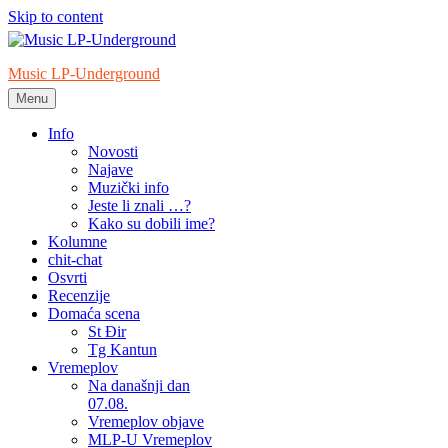
Skip to content
Music LP-Underground
Menu
samo muzika i …..
Info
Novosti
Najave
Muzički info
Jeste li znali …?
Kako su dobili ime?
Kolumne
chit-chat
Osvrti
Recenzije
Domaća scena
St Đir
Tg Kantun
Vremeplov
Na današnji dan
07.08.
Vremeplov objave
MLP-U Vremeplov