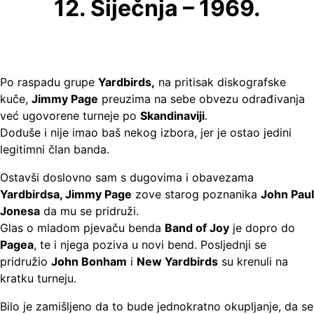
12. Siječnja – 1969.
Po raspadu grupe
Yardbirds,
na pritisak diskografske
kuče,
Jimmy Page
preuzima na sebe obvezu odrađivanja
već ugovorene turneje po
Skandinaviji
.
Doduše i nije imao baš nekog izbora, jer je ostao jedini
legitimni član banda.
Ostavši doslovno sam s dugovima i obavezama
Yardbirdsa, Jimmy Page
zove starog poznanika
John Paul
Jonesa
da mu se pridruži.
Glas o mladom pjevaču benda
Band of Joy
je dopro do
Pagea
, te i njega poziva u novi bend. Posljednji se
pridružio
John Bonham
i
New Yardbirds
su krenuli na
kratku turneju.
Bilo je zamišljeno da to bude jednokratno okupljanje, da se