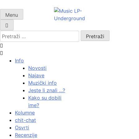
Skip
to
Menu
samo muzika i …..
content
Pretraži:
Info
Novosti
Najave
Muzički info
Jeste li znali …?
Kako su dobili
ime?
Kolumne
chit-chat
Osvrti
Recenzije