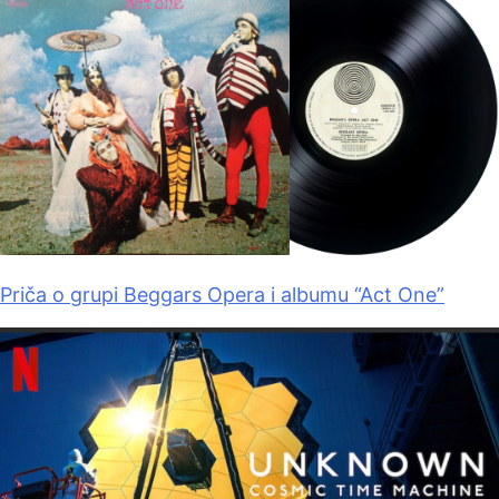
Priča o grupi Beggars Opera i albumu “Act One”