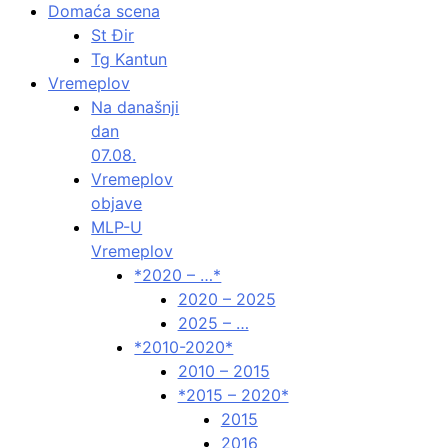
Domaća scena
St Đir
Tg Kantun
Vremeplov
Na današnji
dan
07.08.
Vremeplov
objave
MLP-U
Vremeplov
*2020 – …*
2020 – 2025
2025 – …
*2010-2020*
2010 – 2015
*2015 – 2020*
2015
2016