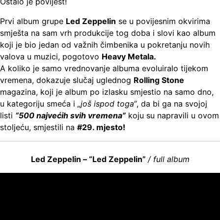
Ostalo je povijest!
Prvi album grupe
Led Zeppelin
se u povijesnim okvirima
smješta na sam vrh produkcije tog doba i slovi kao album
koji je bio jedan od važnih čimbenika u pokretanju novih
valova u muzici, pogotovo
Heavy Metala.
A koliko je samo vrednovanje albuma evoluiralo tijekom
vremena, dokazuje slučaj uglednog
Rolling Stone
magazina, koji je album po izlasku smjestio na samo dno,
u kategoriju smeća i
„još ispod toga“
, da bi ga na svojoj
listi
“500 najvećih svih vremena”
koju su napravili u ovom
stoljeću, smjestili na
#29. mjesto!
Led Zeppelin – “Led Zeppelin”
/ full album