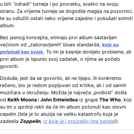
u biti
“odradi”
turneja i po povratku, svatko na svoju
stranu. Za vrijeme turneje se dogodila magija na pozornici,
te su odlučili ostati neko vrijeme zajedno i pokušati snimiti
album.
Bez jasnog koncepta, snimaju prvi album sastavljen
većinom od
„zaboravljenih“
blues standarda,
koje su
potpisali kao svoje
.
To im je kasnije donijelo probleme, ali
prvi album je ispunio svoj zadatak, o njima se počelo
govoriti.
Doduše, jest da se govorilo, ali ne lijepo. Ili konkretno
rečeno, bio je redom popljuvan od kritike, ali i od samih
muzičara u okruženju. Možda je najveća „podlost“ došla
od
Keith Moona
i
John Entwistlea
iz grupe
The Who
, koji
su im u sprdnji rekli da će im album potonuti kao olovni
cepelin
(bila je to aluzija na veliku katastrofu koja je
zadesila
Zeppelin
,
iz koje je i proizašlo ime benda
)).