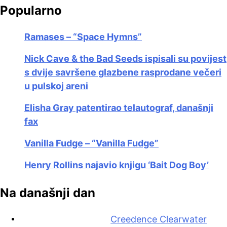
Popularno
Ramases – “Space Hymns”
Nick Cave & the Bad Seeds ispisali su povijest
s dvije savršene glazbene rasprodane večeri
u pulskoj areni
Elisha Gray patentirao telautograf, današnji
fax
Vanilla Fudge – “Vanilla Fudge”
Henry Rollins najavio knjigu ‘Bait Dog Boy’
Na današnji dan
Creedence Clearwater