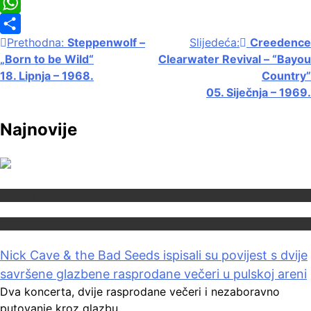
Twitter
WhatsApp
Navigacija
Prethodna:
Steppenwolf –
Slijedeća:
Creedence
Share
„Born to be Wild“
Clearwater Revival – “Bayou
objava
18. Lipnja – 1968.
Country”
05. Siječnja – 1969.
Najnovije
Domaća scena
Muzički info
Nick Cave & the Bad Seeds ispisali su povijest s dvije
savršene glazbene rasprodane večeri u pulskoj areni
Dva koncerta, dvije rasprodane večeri i nezaboravno
putovanje kroz glazbu,…