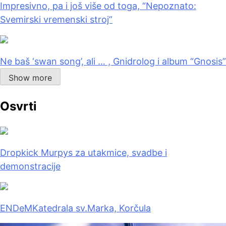
Impresivno, pa i još više od toga, “Nepoznato:
Svemirski vremenski stroj”
Ne baš ‘swan song’, ali … , Gnidrolog i album “Gnosis”
Show more
Osvrti
Dropkick Murpys za utakmice, svadbe i
demonstracije
ENDeM
Katedrala sv.Marka, Korčula