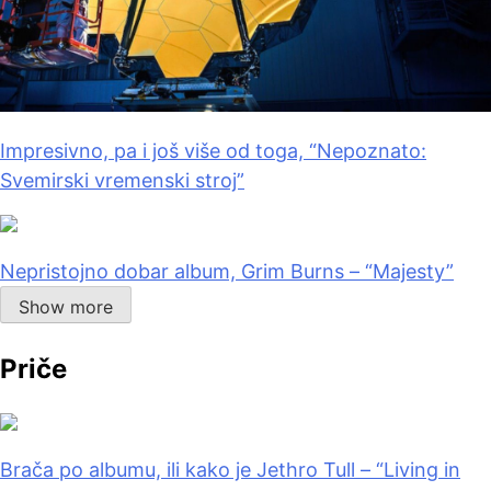
Impresivno, pa i još više od toga, “Nepoznato:
Svemirski vremenski stroj”
Nepristojno dobar album, Grim Burns – “Majesty”
Show more
Priče
Brača po albumu, ili kako je Jethro Tull – “Living in