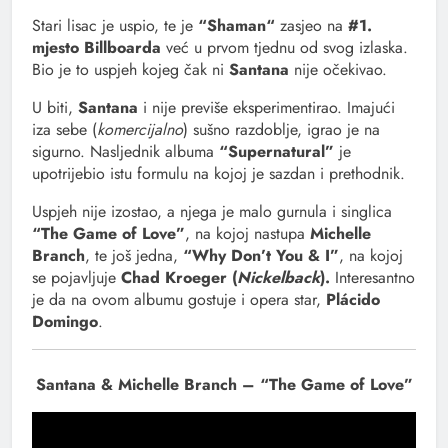
Stari lisac je uspio, te je
“Shaman“
zasjeo na
#1.
mjesto Billboarda
već u prvom tjednu od svog izlaska.
Bio je to uspjeh kojeg čak ni
Santana
nije očekivao.
U biti,
Santana
i nije previše eksperimentirao. Imajući
iza sebe (
komercijalno
) sušno razdoblje, igrao je na
sigurno. Nasljednik albuma
“Supernatural”
je
upotrijebio istu formulu na kojoj je sazdan i prethodnik.
Uspjeh nije izostao, a njega je malo gurnula i singlica
“The Game of Love”
, na kojoj nastupa
Michelle
Branch
, te još jedna,
“Why Don’t You & I”
, na kojoj
se pojavljuje
Chad Kroeger (
Nickelback
).
Interesantno
je da na ovom albumu gostuje i opera star,
Plácido
Domingo
.
Santana & Michelle Branch – “The Game of Love”