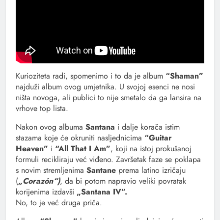
Kurioziteta radi, spomenimo i to da je album
“Shaman”
najduži album ovog umjetnika. U svojoj esenci ne nosi
ništa novoga, ali publici to nije smetalo da ga lansira na
vrhove top lista.
Nakon ovog albuma
Santana
i dalje korača istim
stazama koje će okruniti nasljednicima
“Guitar
Heaven”
i
“All That I Am”
, koji na istoj prokušanoj
formuli recikliraju već viđeno. Završetak faze se poklapa
s novim stremljenima
Santane
prema latino izričaju
(
„Corazón“)
, da bi potom napravio veliki povratak
korijenima izdavši
„Santana IV”.
No, to je već druga priča.