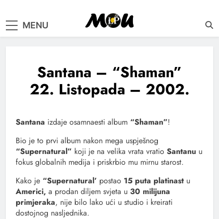
samo muzika i …..
MENU
Santana – “Shaman”
22. Listopada – 2002.
Santana
izdaje osamnaesti album
“Shaman”
!
Bio je to prvi album nakon mega uspješnog
“Supernatural”
koji je na velika vrata vratio
Santanu
u
fokus globalnih medija i priskrbio mu mirnu starost.
Kako je
“Supernatural’
postao
15 puta platinast
u
Americi,
a prodan diljem svjeta u
30 milijuna
primjeraka
, nije bilo lako ući u studio i kreirati
dostojnog nasljednika.