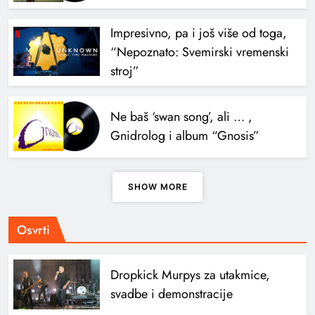
Impresivno, pa i još više od toga,
“Nepoznato: Svemirski vremenski
stroj”
Ne baš ‘swan song’, ali … ,
Gnidrolog i album “Gnosis”
SHOW MORE
Osvrti
Dropkick Murpys za utakmice,
svadbe i demonstracije