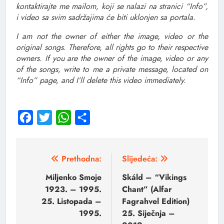
kontaktirajte me mailom, koji se nalazi na stranici “Info”,
i video sa svim sadržajima će biti uklonjen sa portala.
I am not the owner of either the image, video or the
original songs. Therefore, all rights go to their respective
owners. If you are the owner of the image, video
or any
of the songs, write to me a private message, located on
“Info” page, and I’ll delete this video immediately.
Facebook
Twitter
WhatsApp
Share
Prethodna:
Slijedeća:
Miljenko Smoje
Skáld – “Vikings
1923. – 1995.
Chant” (Alfar
25. Listopada –
Fagrahvel Edition)
1995.
25. Siječnja –