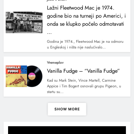
Lažni Fleetwood Mac je 1974.
godine bio na turneji po Americi, i
onda se klupko počelo odmotavati
…
Godina je 1974., Fleetwood Mac je na odmoru
u Engleskoj i ništa nije naslućivalo…
Vremeplov
Vanilla Fudge – “Vanilla Fudge”
Kad su Mark Stein, Vince Martell, Carmine
Appice i Tim Bogert osnovali grupu Pigeon, u
startu su…
SHOW MORE