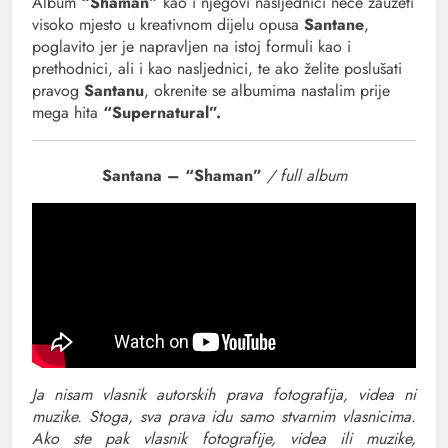
Album
“Shaman”
kao i njegovi nasljednici neće zauzeti
visoko mjesto u kreativnom dijelu opusa
Santane
,
poglavito jer je napravljen na istoj formuli kao i
prethodnici, ali i kao nasljednici, te ako želite poslušati
pravog
Santanu
, okrenite se albumima nastalim prije
mega hita
“Supernatural”.
Santana – “Shaman”
/ full album
Ja nisam vlasnik autorskih prava fotografija, videa ni
muzike. Stoga, sva prava idu samo stvarnim vlasnicima.
Ako ste pak vlasnik fotografije, videa ili muzike,