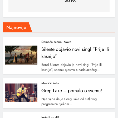
2019.
Najnovije
Domaća scena
Novo
Silente objavio novi singl “Prije ili
kasnije”
Bend Silente objavio je novi singl “Prije ili
kasnije”, sedmu pjesmu s nadolazećeg…
Muzički info
Greg Lake – pomalo o svemu!
Nije tajna da je Greg Lake od šutljivog
progresivca tijekom…
Jeste li znali?