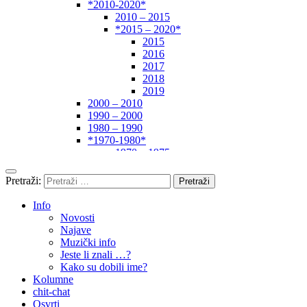
*2010-2020*
2010 – 2015
*2015 – 2020*
2015
2016
2017
2018
2019
2000 – 2010
1990 – 2000
1980 – 1990
*1970-1980*
1970 – 1975
1975 – 1980
1960 – 1970
Pretraži:
1950 – 1960
… – 1950
Info
Autori
Novosti
Najave
Muzički info
Jeste li znali …?
Kako su dobili ime?
Kolumne
chit-chat
Osvrti