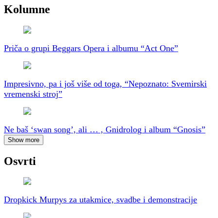
Kolumne
Priča o grupi Beggars Opera i albumu “Act One”
Impresivno, pa i još više od toga, “Nepoznato: Svemirski
vremenski stroj”
Ne baš ‘swan song’, ali … , Gnidrolog i album “Gnosis”
Show more
Osvrti
Dropkick Murpys za utakmice, svadbe i demonstracije