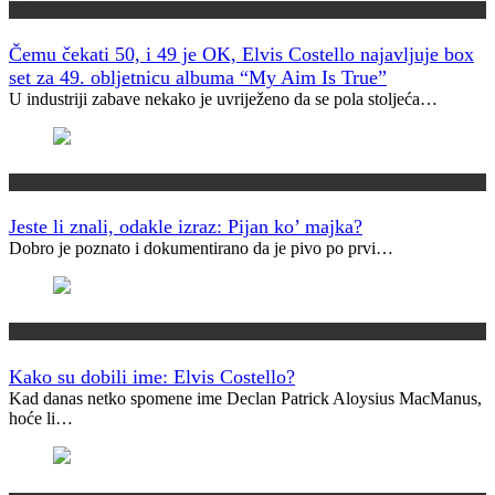
Muzički info
Čemu čekati 50, i 49 je OK, Elvis Costello najavljuje box
set za 49. obljetnicu albuma “My Aim Is True”
U industriji zabave nekako je uvriježeno da se pola stoljeća…
Jeste li znali?
Jeste li znali, odakle izraz: Pijan ko’ majka?
Dobro je poznato i dokumentirano da je pivo po prvi…
Kako su dobili ime?
Kako su dobili ime: Elvis Costello?
Kad danas netko spomene ime Declan Patrick Aloysius MacManus,
hoće li…