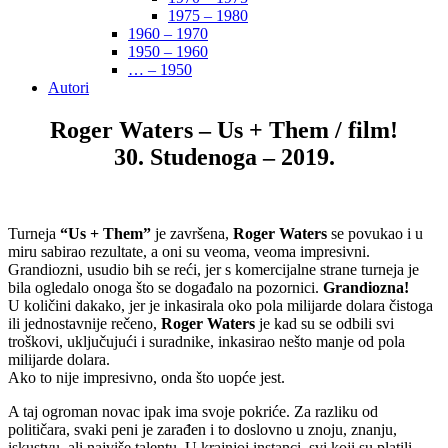
1975 – 1980
1960 – 1970
1950 – 1960
… – 1950
Autori
Roger Waters – Us + Them / film!
30. Studenoga – 2019.
Turneja
“Us + Them”
je završena,
Roger Waters
se povukao i u
miru sabirao rezultate, a oni su veoma, veoma impresivni.
Grandiozni, usudio bih se reći, jer s komercijalne strane turneja je
bila ogledalo onoga što se događalo na pozornici.
Grandiozna!
U količini dakako, jer je inkasirala oko pola milijarde dolara čistoga
ili jednostavnije rečeno,
Roger Waters
je kad su se odbili svi
troškovi, uključujući i suradnike, inkasirao nešto manje od pola
milijarde dolara.
Ako to nije impresivno, onda što uopće jest.
A taj ogroman novac ipak ima svoje pokriće. Za razliku od
političara, svaki peni je zarađen i to doslovno u znoju, znanju,
iskustvu, ali najviše talentu. U krajnjoj instanci, svi koji su platili