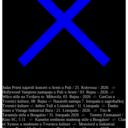
Judas Priest najavili koncert u Areni u Puli / 25. Kolovoza - 2026. -/-
Hollywood Vampires nastupaju u Puli u Areni / 03. Rujna – 2026. -/-
Wilco stiže na Tvrđavu sv. Mihovila, 03. Rujna - 2026. -/- GusGus u
Tvornici kulture, 08. Rujna -/- Nazareth nastupa 7. listopada u zagrebačkoj
Tvornici kulture -/- Jethro Tull u Lisinskom / 11. Listopada -/- Danko
Jones u Vintage Industrial Baru / 21. Listopada - 2026. -/- Tito &
Tarantula stižu u Boogaloo / 31. listopada 2026 -/- Tommy Emmanuel /
Kino SC, 5.11. -/- Kamelot sredinom studenog stiže u Boogaloo! -/- Clan
of Xymox u studenom u Tvornicu kulture -/- Monolord u Industrial