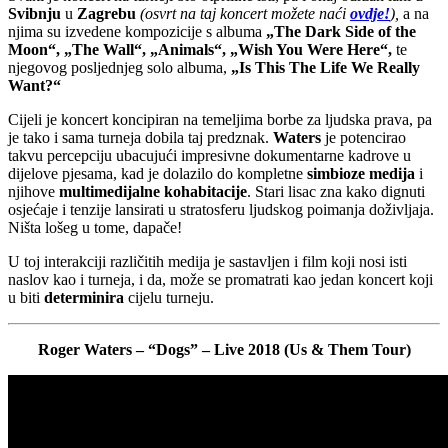
Svibnju
u
Zagrebu
(osvrt na taj koncert možete naći
ovdje!
),
a na
njima su izvedene kompozicije s albuma
„The Dark Side of the
Moon“, „The Wall“, „Animals“, „Wish You Were Here“,
te
njegovog posljednjeg solo albuma,
„Is This The Life We Really
Want?“
Cijeli je koncert koncipiran na temeljima borbe za ljudska prava, pa
je tako i sama turneja dobila taj predznak.
Waters
je potencirao
takvu percepciju ubacujući impresivne dokumentarne kadrove u
dijelove pjesama, kad je dolazilo do kompletne
simbioze medija
i
njihove
multimedijalne kohabitacije
. Stari lisac zna kako dignuti
osjećaje i tenzije lansirati u stratosferu ljudskog poimanja doživljaja.
Ništa lošeg u tome, dapače!
U toj interakciji različitih medija je sastavljen i film koji nosi isti
naslov kao i turneja, i da, može se promatrati kao jedan koncert koji
u biti
determinira
cijelu turneju.
Roger Waters – “Dogs” – Live 2018 (Us & Them Tour)