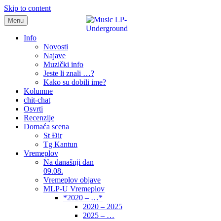
Skip to content
Menu
samo muzika i …..
Info
Novosti
Najave
Muzički info
Jeste li znali …?
Kako su dobili ime?
Kolumne
chit-chat
Osvrti
Recenzije
Domaća scena
St Đir
Tg Kantun
Vremeplov
Na današnji dan
09.08.
Vremeplov objave
MLP-U Vremeplov
*2020 – …*
2020 – 2025
2025 – …