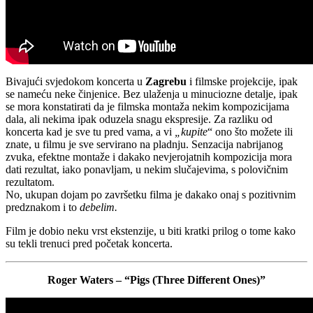
Bivajući svjedokom koncerta u
Zagrebu
i filmske projekcije, ipak
se nameću neke činjenice. Bez ulaženja u minuciozne detalje, ipak
se mora konstatirati da je filmska montaža nekim kompozicijama
dala, ali nekima ipak oduzela snagu ekspresije. Za razliku od
koncerta kad je sve tu pred vama, a vi
„kupite
“ ono što možete ili
znate, u filmu je sve servirano na pladnju. Senzacija nabrijanog
zvuka, efektne montaže i dakako nevjerojatnih kompozicija mora
dati rezultat, iako ponavljam, u nekim slučajevima, s polovičnim
rezultatom.
No, ukupan dojam po završetku filma je dakako onaj s pozitivnim
predznakom i to
debelim.
Film je dobio neku vrst ekstenzije, u biti kratki prilog o tome kako
su tekli trenuci pred početak koncerta.
Roger Waters – “Pigs (Three Different Ones)”