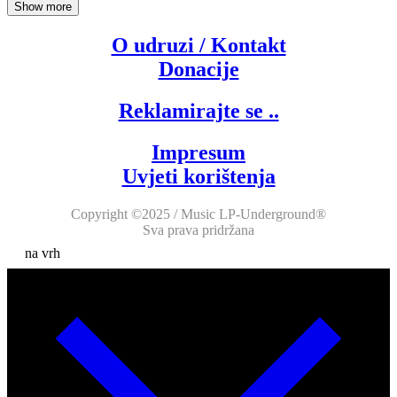
Show more
O udruzi / Kontakt
Donacije
Reklamirajte se ..
Impresum
Uvjeti korištenja
Copyright ©2025 / Music LP-Underground®
Sva prava pridržana
na vrh