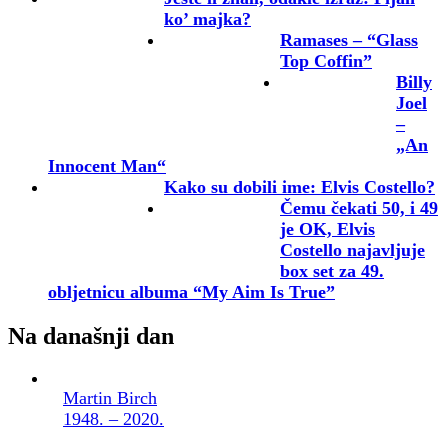
ko’ majka?
Ramases – “Glass
Top Coffin”
Billy
Joel
–
„An
Innocent Man“
Kako su dobili ime: Elvis Costello?
Čemu čekati 50, i 49
je OK, Elvis
Costello najavljuje
box set za 49.
obljetnicu albuma “My Aim Is True”
Na današnji dan
Martin Birch
1948. – 2020.