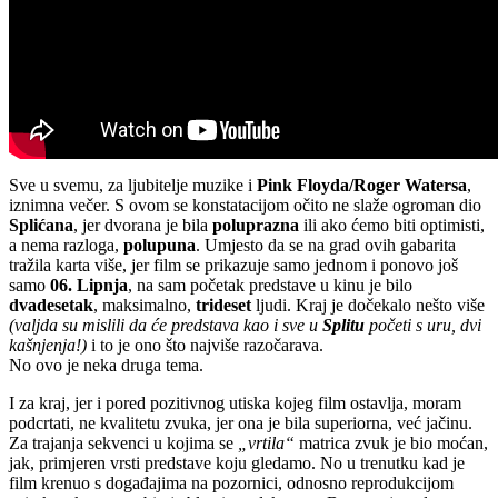
Sve u svemu, za ljubitelje muzike i
Pink Floyda/Roger Watersa
,
iznimna večer. S ovom se konstatacijom očito ne slaže ogroman dio
Splićana
, jer dvorana je bila
poluprazna
ili ako ćemo biti optimisti,
a nema razloga,
polupuna
. Umjesto da se na grad ovih gabarita
tražila karta više, jer film se prikazuje samo jednom i ponovo još
samo
06. Lipnja
, na sam početak predstave u kinu je bilo
dvadesetak
, maksimalno,
trideset
ljudi. Kraj je dočekalo nešto više
(valjda su mislili da će predstava kao i sve u
Splitu
početi s uru, dvi
kašnjenja!)
i to je ono što najviše razočarava.
No ovo je neka druga tema.
I za kraj, jer i pored pozitivnog utiska kojeg film ostavlja, moram
podcrtati, ne kvalitetu zvuka, jer ona je bila superiorna, već jačinu.
Za trajanja sekvenci u kojima se
„vrtila“
matrica zvuk je bio moćan,
jak, primjeren vrsti predstave koju gledamo. No u trenutku kad je
film krenuo s događajima na pozornici, odnosno reprodukcijom