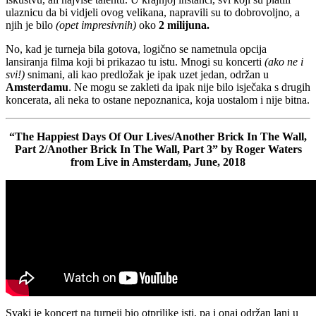
ulaznicu da bi vidjeli ovog velikana, napravili su to dobrovoljno, a
njih je bilo
(opet impresivnih)
oko
2 milijuna.
No, kad je turneja bila gotova, logično se nametnula opcija
lansiranja filma koji bi prikazao tu istu. Mnogi su koncerti
(ako ne i
svi!)
snimani, ali kao predložak je ipak uzet jedan, održan u
Amsterdamu
. Ne mogu se zakleti da ipak nije bilo isječaka s drugih
koncerata, ali neka to ostane nepoznanica, koja uostalom i nije bitna.
“The Happiest Days Of Our Lives/Another Brick In The Wall,
Part 2/Another Brick In The Wall, Part 3” by Roger Waters
from Live in Amsterdam, June, 2018
Svaki je koncert na turneji bio otprilike isti, pa i onaj održan lani u