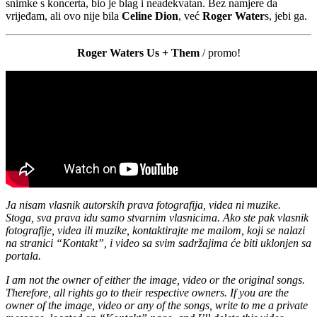
snimke s koncerta, bio je blag i neadekvatan. Bez namjere da
vrijeđam, ali ovo nije bila
Celine Dion
, već
Roger Water
s, jebi ga.
Roger Waters Us + Them
/ promo!
Ja nisam vlasnik autorskih prava fotografija, videa ni muzike.
Stoga, sva prava idu samo stvarnim vlasnicima. Ako ste pak vlasnik
fotografije, videa ili muzike, kontaktirajte me mailom, koji se nalazi
na stranici “Kontakt”, i video sa svim sadržajima će biti uklonjen sa
portala.
I am not the owner of either the image, video or the original songs.
Therefore, all rights go to their respective owners. If you are the
owner of the image, video or any of the songs, write to me a private