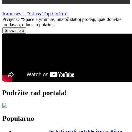
Vremeplov
Ramases – “Glass Top Coffin”
Prvijenac “Space Hymn” se, unatoč slaboj prodaji, ipak donekle
prodavao, odnosno pokrio…
Show more
Podržite rad portala!
Popularno
Jeste li znali, odakle izraz: Pijan