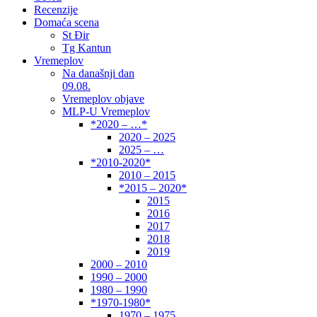
Recenzije
Domaća scena
St Đir
Tg Kantun
Vremeplov
Na današnji dan
09.08.
Vremeplov objave
MLP-U Vremeplov
*2020 – …*
2020 – 2025
2025 – …
*2010-2020*
2010 – 2015
*2015 – 2020*
2015
2016
2017
2018
2019
2000 – 2010
1990 – 2000
1980 – 1990
*1970-1980*
1970 – 1975