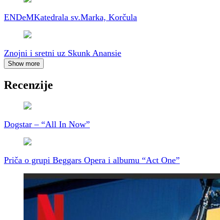
ENDeM
Katedrala sv.Marka, Korčula
Znojni i sretni uz Skunk Anansie
Show more
Recenzije
Dogstar – “All In Now”
Priča o grupi Beggars Opera i albumu “Act One”