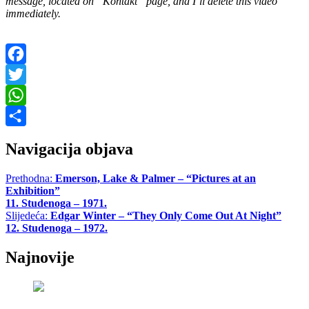
message, located on “Kontakt” page, and I’ll delete this video
immediately.
Facebook
Twitter
WhatsApp
Share
Navigacija objava
Prethodna:
Emerson, Lake & Palmer – “Pictures at an
Exhibition”
11. Studenoga – 1971.
Slijedeća:
Edgar Winter – “They Only Come Out At Night”
12. Studenoga – 1972.
Najnovije