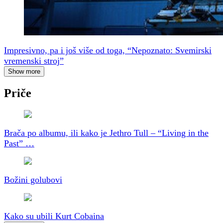
Impresivno, pa i još više od toga, “Nepoznato: Svemirski
vremenski stroj”
Show more
Priče
Brača po albumu, ili kako je Jethro Tull – “Living in the
Past” …
Božini golubovi
Kako su ubili Kurt Cobaina