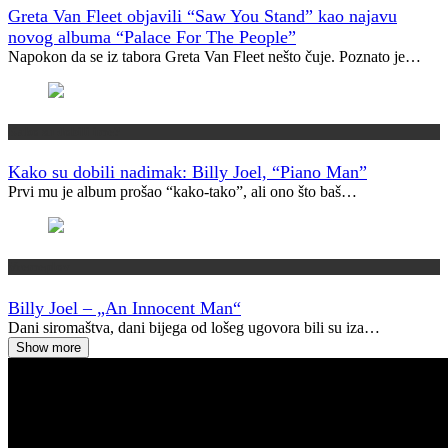
Greta Van Fleet objavili “Saw You Stand” kao najavu
novog albuma “Palace For The People”
Napokon da se iz tabora Greta Van Fleet nešto čuje. Poznato je…
Kako su dobili ime?
Kako su dobili nadimak: Billy Joel, “Piano Man”
Prvi mu je album prošao “kako-tako”, ali ono što baš…
Vremeplov
Billy Joel – „An Innocent Man“
Dani siromaštva, dani bijega od lošeg ugovora bili su iza…
Show more