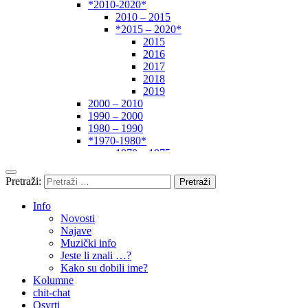
*2010-2020*
2010 – 2015
*2015 – 2020*
2015
2016
2017
2018
2019
2000 – 2010
1990 – 2000
1980 – 1990
*1970-1980*
1970 – 1975
1975 – 1980
1960 – 1970
Pretraži:
1950 – 1960
… – 1950
Info
Autori
Novosti
Najave
Muzički info
Jeste li znali …?
Kako su dobili ime?
Kolumne
chit-chat
Osvrti