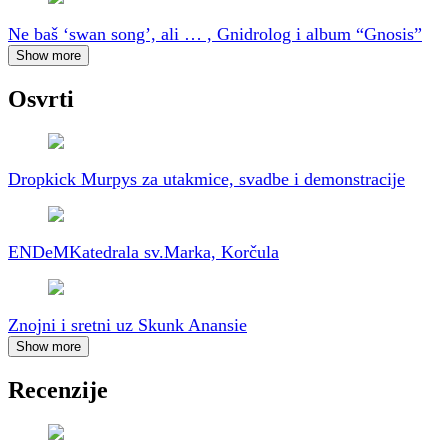
Ne baš ‘swan song’, ali … , Gnidrolog i album “Gnosis”
Show more
Osvrti
Dropkick Murpys za utakmice, svadbe i demonstracije
ENDeM
Katedrala sv.Marka, Korčula
Znojni i sretni uz Skunk Anansie
Show more
Recenzije