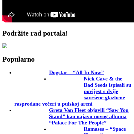
Podržite rad portala!
Popularno
Dogstar – “All In Now”
Nick Cave & the
Bad Seeds ispisali su
povijest s dvije
savršene glazbene
rasprodane večeri u pulskoj areni
Greta Van Fleet objavili “Saw You
Stand” kao najavu novog albuma
“Palace For The People”
Ramases – “Space