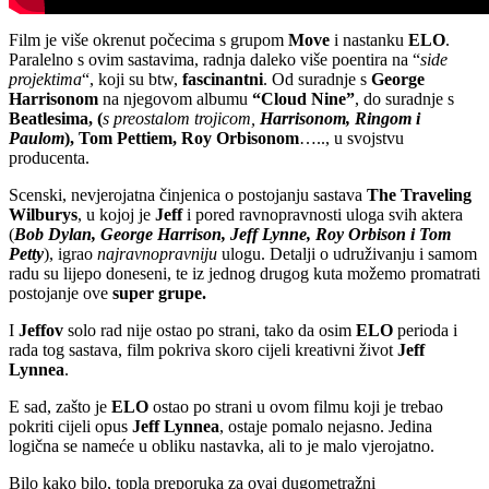
Film je više okrenut počecima s grupom
Move
i nastanku
ELO
.
Paralelno s ovim sastavima, radnja daleko više poentira na “
side
projektima
“, koji su btw,
fascinantni
. Od suradnje s
George
Harrisonom
na njegovom albumu
“Cloud Nine”
, do suradnje s
Beatlesima, (
s preostalom trojicom,
Harrisonom, Ringom i
Paulom
), Tom Pettiem, Roy Orbisonom
….., u svojstvu
producenta.
Scenski, nevjerojatna činjenica o postojanju sastava
The Traveling
Wilburys
, u kojoj je
Jeff
i pored ravnopravnosti uloga svih aktera
(
Bob Dylan, George Harrison, Jeff Lynne, Roy Orbison i Tom
Petty
), igrao
najravnopravniju
ulogu. Detalji o udruživanju i samom
radu su lijepo doneseni, te iz jednog drugog kuta možemo promatrati
postojanje ove
super grupe.
I
Jeffov
solo rad nije ostao po strani, tako da osim
ELO
perioda i
rada tog sastava, film pokriva skoro cijeli kreativni život
Jeff
Lynnea
.
E sad, zašto je
ELO
ostao po strani u ovom filmu koji je trebao
pokriti cijeli opus
Jeff Lynnea
, ostaje pomalo nejasno. Jedina
logična se nameće u obliku nastavka, ali to je malo vjerojatno.
Bilo kako bilo, topla preporuka za ovaj dugometražni