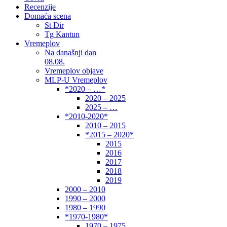
Recenzije
Domaća scena
St Đir
Tg Kantun
Vremeplov
Na današnji dan
08.08.
Vremeplov objave
MLP-U Vremeplov
*2020 – …*
2020 – 2025
2025 – …
*2010-2020*
2010 – 2015
*2015 – 2020*
2015
2016
2017
2018
2019
2000 – 2010
1990 – 2000
1980 – 1990
*1970-1980*
1970 – 1975