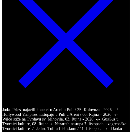
Judas Priest najavili koncert u Areni u Puli / 25. Kolovoza - 2026. -/-
Hollywood Vampires nastupaju u Puli u Areni / 03. Rujna – 2026. -/-
Wilco stiže na Tvrđavu sv. Mihovila, 03. Rujna - 2026. -/- GusGus u
Tvornici kulture, 08. Rujna -/- Nazareth nastupa 7. listopada u zagrebačkoj
Tvornici kulture -/- Jethro Tull u Lisinskom / 11. Listopada -/- Danko