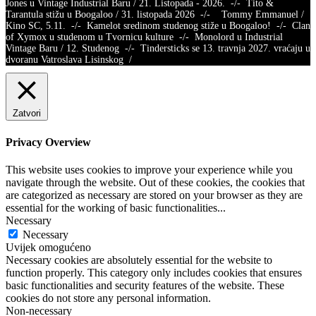
Jones u Vintage Industrial Baru / 21. Listopada - 2026. -/- Tito &
Tarantula stižu u Boogaloo / 31. listopada 2026 -/- Tommy Emmanuel /
Kino SC, 5.11. -/- Kamelot sredinom studenog stiže u Boogaloo! -/- Clan
of Xymox u studenom u Tvornicu kulture -/- Monolord u Industrial
Vintage Baru / 12. Studenog -/- Tindersticks se 13. travnja 2027. vraćaju u
dvoranu Vatroslava Lisinskog /
Zatvori
Privacy Overview
This website uses cookies to improve your experience while you
navigate through the website. Out of these cookies, the cookies that
are categorized as necessary are stored on your browser as they are
essential for the working of basic functionalities
...
Necessary
Necessary
Uvijek omogućeno
Necessary cookies are absolutely essential for the website to
function properly. This category only includes cookies that ensures
basic functionalities and security features of the website. These
cookies do not store any personal information.
Non-necessary