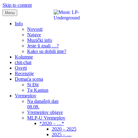
Skip to content
Menu
samo muzika i …..
Info
Novosti
Najave
Muzički info
Jeste li znali …?
Kako su dobili ime?
Kolumne
chit-chat
Osvrti
Recenzije
Domaća scena
St Đir
Tg Kantun
Vremeplov
Na današnji dan
08.08.
Vremeplov objave
MLP-U Vremeplov
*2020 – …*
2020 – 2025
2025 – …