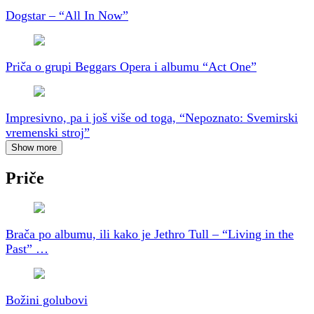
Dogstar – “All In Now”
Priča o grupi Beggars Opera i albumu “Act One”
Impresivno, pa i još više od toga, “Nepoznato: Svemirski
vremenski stroj”
Show more
Priče
Brača po albumu, ili kako je Jethro Tull – “Living in the
Past” …
Božini golubovi