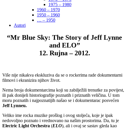
1975 – 1980
1960 – 1970
1950 – 1960
… – 1950
Autori
“Mr Blue Sky: The Story of Jeff Lynne
and ELO”
12. Rujna – 2012.
Više nije nikakva ekskluziva da se o rockerima rade dokumentarni
filmovi i ekranizira njihov život.
Nema broja dokumentarcima koji su zabilježili trenutke za povijest,
ili pak donijeli historiografije poznatih i priznatih veličina. U tom
moru poznatih i najpoznatijih našao se i dokumentarac posvećen
Jeff Lynneu.
Veliko ime rocka muzike prošlog i ovog stoljeća, koje je ipak
nedovoljno poznato i vrednovano na našim prostorima. Da, tu je
Electric Light Orchestra
(
ELO
), ali i ovaj se sastav gleda kao