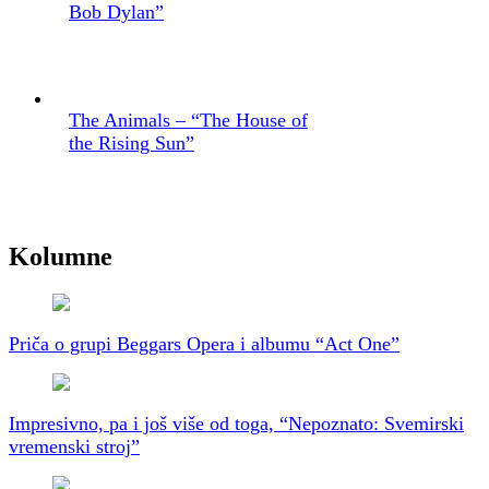
Bob Dylan”
The Animals – “The House of
the Rising Sun”
Kolumne
Priča o grupi Beggars Opera i albumu “Act One”
Impresivno, pa i još više od toga, “Nepoznato: Svemirski
vremenski stroj”