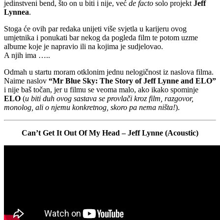
jedinstveni bend, što on u biti i nije, već
de facto
solo projekt
Jeff
Lynnea
.
Stoga će ovih par redaka unijeti više svjetla u karijeru ovog
umjetnika i ponukati bar nekog da pogleda film te potom uzme
albume koje je napravio ili na kojima je sudjelovao.
A njih ima …..
Odmah u startu moram otklonim jednu nelogičnost iz naslova filma.
Naime naslov
“Mr Blue Sky: The Story of Jeff Lynne and ELO”
i nije baš točan, jer u filmu se veoma malo, ako ikako spominje
ELO
(
u biti duh ovog sastava se provlači kroz film, razgovor,
monolog, ali o njemu konkretnog, skoro pa nema ništa!
).
Can’t Get It Out Of My Head – Jeff Lynne (Acoustic)