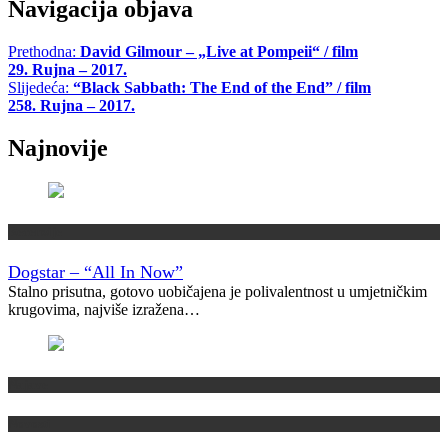
Navigacija objava
Prethodna:
David Gilmour – „Live at Pompeii“ / film
29. Rujna – 2017.
Slijedeća:
“Black Sabbath: The End of the End” / film
258. Rujna – 2017.
Najnovije
Recenzije
Dogstar – “All In Now”
Stalno prisutna, gotovo uobičajena je polivalentnost u umjetničkim
krugovima, najviše izražena…
Najave
Novosti