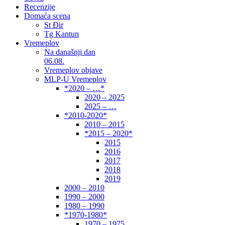
Recenzije
Domaća scena
St Đir
Tg Kantun
Vremeplov
Na današnji dan
06.08.
Vremeplov objave
MLP-U Vremeplov
*2020 – …*
2020 – 2025
2025 – …
*2010-2020*
2010 – 2015
*2015 – 2020*
2015
2016
2017
2018
2019
2000 – 2010
1990 – 2000
1980 – 1990
*1970-1980*
1970 – 1975