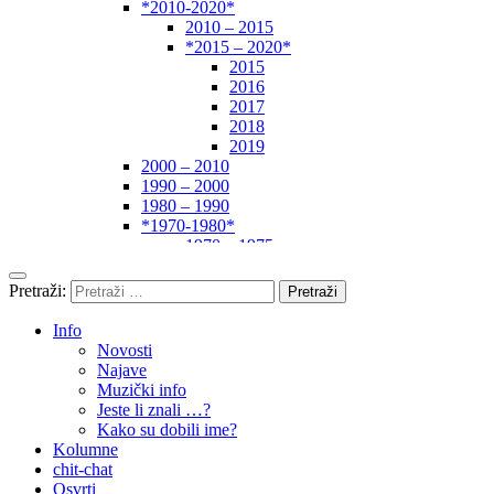
*2010-2020*
2010 – 2015
*2015 – 2020*
2015
2016
2017
2018
2019
2000 – 2010
1990 – 2000
1980 – 1990
*1970-1980*
1970 – 1975
1975 – 1980
1960 – 1970
Pretraži:
1950 – 1960
… – 1950
Info
Autori
Novosti
Najave
Muzički info
Jeste li znali …?
Kako su dobili ime?
Kolumne
chit-chat
Osvrti