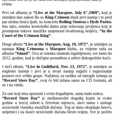
svima.
Prvi od albuma je
“Live at the Marquee, July 6″,1969”,
koji je
snimljen dan nakon što su
King Crimson
imali prvi nastup i to pred
par stotina tisuća ljudi, na koncertu
Rolling Stonesa
u
Hyde Parku.
Isto tako, snimka kronološki datira prije izdavanja prvijenca koji je
promijenio tokove muzičke umjetnosti dvadesetog stoljeća,
“In the
Court of the Crimson King”
.
Drugi album
“Live at the Marquee, Aug. 19, 1971”
, je snimljen za
nastupa
King Crimsona
u
Marquee
klubu, za vrijeme rada na
albumu
“Island”
. Ova se snimka smatrala izgubljenom, sve tamo do
2012. godine, kad je slučajno pronađena u arhivi diskografske kuće.
I treći album,
“Live in Guildford, Nov. 13, 1972”
, je snimljen za
engleske turneje i prvi je u stvari nastup najjače i najpoznatije
postave ove velike grupe. Nažalost, za razliku od mnogih izdanja za
“Record Store Day”
, ovaj će biti izdana samo na CD formatu, ali
ne i na vinilu.
Za one koji nisu upoznati s ovim događajem, sama mala notica.
“Record Store Day”
je međunarodni događaj kojim se svake
godine u trećoj suboti u četvrtom mjesecu, slavi status i zasluge
nezavisnih vlasnika muzičkih dućana. Tog se dana okupljaju fanovi,
umjetnici i na tisuće nezavisnih dućana širom svijeta. Sve je počelo