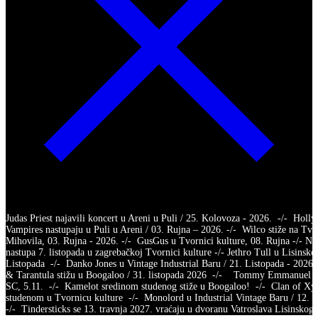
Judas Priest najavili koncert u Areni u Puli / 25. Kolovoza - 2026. -/- Holl
Vampires nastupaju u Puli u Areni / 03. Rujna – 2026. -/- Wilco stiže na Tvr
Mihovila, 03. Rujna - 2026. -/- GusGus u Tvornici kulture, 08. Rujna -/- Na
nastupa 7. listopada u zagrebačkoj Tvornici kulture -/- Jethro Tull u Lisinsko
Listopada -/- Danko Jones u Vintage Industrial Baru / 21. Listopada - 2026.
& Tarantula stižu u Boogaloo / 31. listopada 2026 -/- Tommy Emmanuel /
SC, 5.11. -/- Kamelot sredinom studenog stiže u Boogaloo! -/- Clan of X
studenom u Tvornicu kulture -/- Monolord u Industrial Vintage Baru / 12.
-/- Tindersticks se 13. travnja 2027. vraćaju u dvoranu Vatroslava Lisins