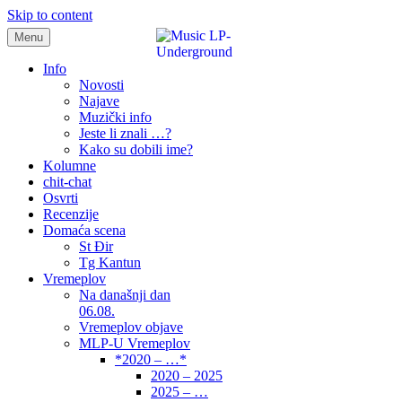
Skip to content
Menu
samo muzika i …..
Info
Novosti
Najave
Muzički info
Jeste li znali …?
Kako su dobili ime?
Kolumne
chit-chat
Osvrti
Recenzije
Domaća scena
St Đir
Tg Kantun
Vremeplov
Na današnji dan
06.08.
Vremeplov objave
MLP-U Vremeplov
*2020 – …*
2020 – 2025
2025 – …