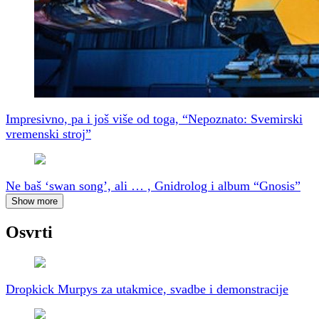
Impresivno, pa i još više od toga, “Nepoznato: Svemirski
vremenski stroj”
Ne baš ‘swan song’, ali … , Gnidrolog i album “Gnosis”
Show more
Osvrti
Dropkick Murpys za utakmice, svadbe i demonstracije