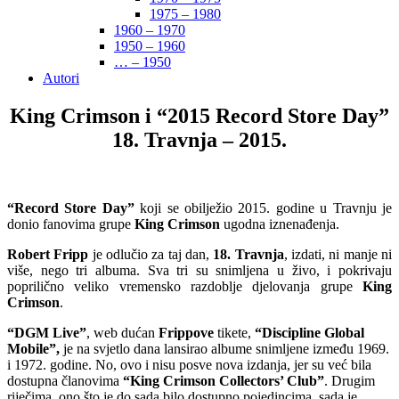
1975 – 1980
1960 – 1970
1950 – 1960
… – 1950
Autori
King Crimson i “2015 Record Store Day”
18. Travnja – 2015.
“Record Store Day”
koji se obilježio 2015. godine u Travnju je
donio fanovima grupe
King Crimson
ugodna iznenađenja.
Robert Fripp
je odlučio za taj dan,
18. Travnja
, izdati, ni manje ni
više, nego tri albuma. Sva tri su snimljena u živo, i pokrivaju
poprilično veliko vremensko razdoblje djelovanja grupe
King
Crimson
.
“DGM Live”
, web dućan
Frippove
tikete,
“Discipline Global
Mobile”,
je na svjetlo dana lansirao albume snimljene između 1969.
i 1972. godine. No, ovo i nisu posve nova izdanja, jer su već bila
dostupna članovima
“King Crimson Collectors’ Club”
. Drugim
riječima, ono što je do sada bilo dostupno pojedincima, sada je