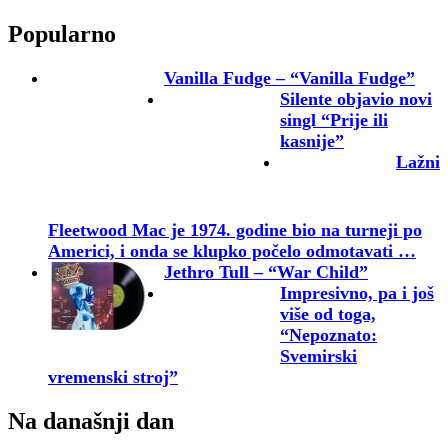
Popularno
Vanilla Fudge – “Vanilla Fudge”
Silente objavio novi
singl “Prije ili
kasnije”
Lažni
Fleetwood Mac je 1974. godine bio na turneji po
Americi, i onda se klupko počelo odmotavati …
Jethro Tull – “War Child”
Impresivno, pa i još
više od toga,
“Nepoznato:
Svemirski
vremenski stroj”
Na današnji dan