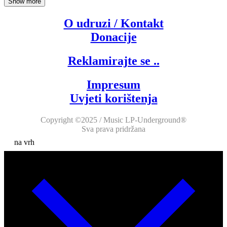
Show more
O udruzi / Kontakt
Donacije
Reklamirajte se ..
Impresum
Uvjeti korištenja
Copyright ©2025 / Music LP-Underground®
Sva prava pridržana
na vrh