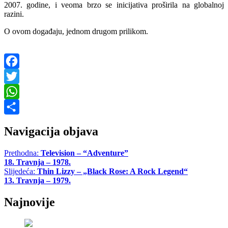
2007. godine, i veoma brzo se inicijativa proširila na globalnoj
razini.
O ovom događaju, jednom drugom prilikom.
Facebook
Twitter
WhatsApp
Share
Navigacija objava
Prethodna:
Television – “Adventure”
18. Travnja – 1978.
Slijedeća:
Thin Lizzy – „Black Rose: A Rock Legend“
13. Travnja – 1979.
Najnovije