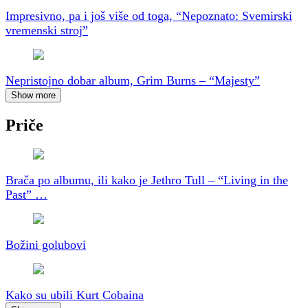
Impresivno, pa i još više od toga, “Nepoznato: Svemirski
vremenski stroj”
Nepristojno dobar album, Grim Burns – “Majesty”
Show more
Priče
Brača po albumu, ili kako je Jethro Tull – “Living in the
Past” …
Božini golubovi
Kako su ubili Kurt Cobaina