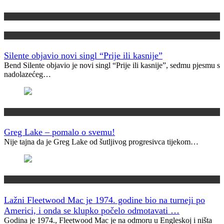
Domaća scena
Novo
Silente objavio novi singl “Prije ili kasnije”
Bend Silente objavio je novi singl “Prije ili kasnije”, sedmu pjesmu s
nadolazećeg…
Muzički info
Greg Lake – pomalo o svemu!
Nije tajna da je Greg Lake od šutljivog progresivca tijekom…
Jeste li znali?
Lažni Fleetwood Mac je 1974. godine bio na turneji po
Americi, i onda se klupko počelo odmotavati …
Godina je 1974., Fleetwood Mac je na odmoru u Engleskoj i ništa