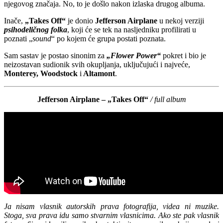
njegovog značaja. No, to je došlo nakon izlaska drugog albuma.
Inače,
„Takes Off“
je donio
Jefferson Airplane
u nekoj verziji
psihodeličnog folka
, koji će se tek na nasljedniku profilirati u
poznati „
sound
“ po kojem će grupa postati poznata.
Sam sastav je postao sinonim za
„Flower Power“
pokret i bio je
neizostavan sudionik svih okupljanja, uključujući i najveće,
Monterey, Woodstock
i
Altamont
.
Jefferson Airplane – „Takes Off“
/ full album
Ja nisam vlasnik autorskih prava fotografija, videa ni muzike.
Stoga, sva prava idu samo stvarnim vlasnicima. Ako ste pak vlasnik