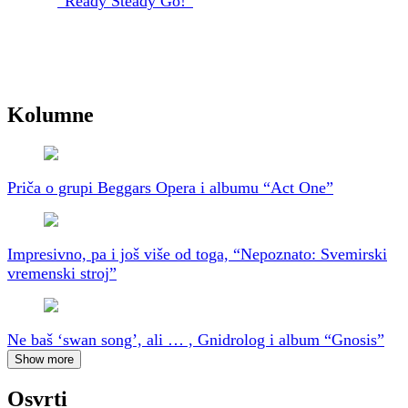
“Ready Steady Go!”
Kolumne
Priča o grupi Beggars Opera i albumu “Act One”
Impresivno, pa i još više od toga, “Nepoznato: Svemirski
vremenski stroj”
Ne baš ‘swan song’, ali … , Gnidrolog i album “Gnosis”
Show more
Osvrti