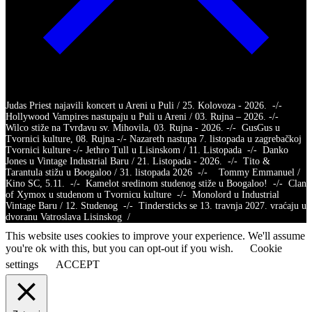
Judas Priest najavili koncert u Areni u Puli / 25. Kolovoza - 2026. -/-
Hollywood Vampires nastupaju u Puli u Areni / 03. Rujna – 2026. -/-
Wilco stiže na Tvrđavu sv. Mihovila, 03. Rujna - 2026. -/- GusGus u
Tvornici kulture, 08. Rujna -/- Nazareth nastupa 7. listopada u zagrebačkoj
Tvornici kulture -/- Jethro Tull u Lisinskom / 11. Listopada -/- Danko
Jones u Vintage Industrial Baru / 21. Listopada - 2026. -/- Tito &
Tarantula stižu u Boogaloo / 31. listopada 2026 -/- Tommy Emmanuel /
Kino SC, 5.11. -/- Kamelot sredinom studenog stiže u Boogaloo! -/- Clan
of Xymox u studenom u Tvornicu kulture -/- Monolord u Industrial
Vintage Baru / 12. Studenog -/- Tindersticks se 13. travnja 2027. vraćaju u
dvoranu Vatroslava Lisinskog /
This website uses cookies to improve your experience. We'll assume
you're ok with this, but you can opt-out if you wish.
Cookie
settings
ACCEPT