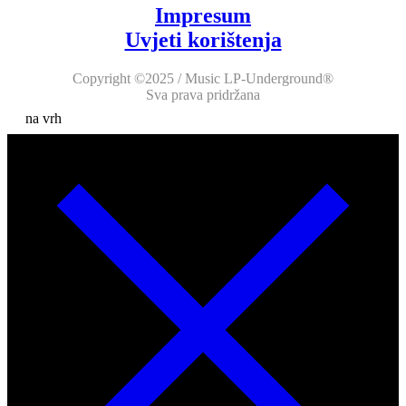
Impresum
Uvjeti korištenja
Copyright ©2025 / Music LP-Underground®
Sva prava pridržana
na vrh