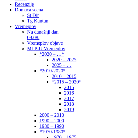
Recenzije
Domaća scena
St Đir
Tg Kantun
Vremeplov
Na današnji dan
09.08.
Vremeplov objave
MLP-U Vremeplov
*2020 – …*
2020 – 2025
2025 – …
*2010-2020*
2010 – 2015
*2015 – 2020*
2015
2016
2017
2018
2019
2000 – 2010
1990 – 2000
1980 – 1990
*1970-1980*
1970 – 1975