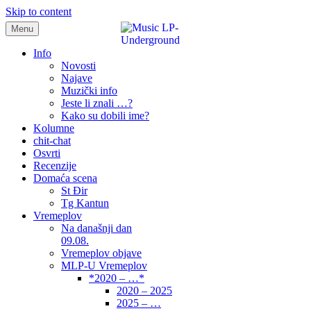
Skip to content
Menu
samo muzika i …..
Info
Novosti
Najave
Muzički info
Jeste li znali …?
Kako su dobili ime?
Kolumne
chit-chat
Osvrti
Recenzije
Domaća scena
St Đir
Tg Kantun
Vremeplov
Na današnji dan
09.08.
Vremeplov objave
MLP-U Vremeplov
*2020 – …*
2020 – 2025
2025 – …