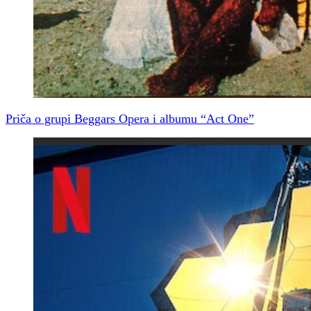
Priča o grupi Beggars Opera i albumu “Act One”