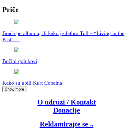
Priče
Brača po albumu, ili kako je Jethro Tull – “Living in the
Past” …
Božini golubovi
Kako su ubili Kurt Cobaina
Show more
O udruzi / Kontakt
Donacije
Reklamirajte se ..