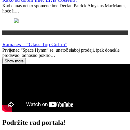
Kad danas netko spomene ime Declan Patrick Aloysius MacManus,
hoće li…
Vremeplov
Ramases – “Glass Top Coffin”
Prvijenac “Space Hymn” se, unatoč slaboj prodaji, ipak donekle
prodavao, odnosno pokrio…
Show more
Podržite rad portala!