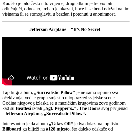
Kao što je bilo često u to vrijeme, drugi album je trebao biti
odlučujući, odnosno, trebao je ukazati, hoće li se bend održati na tim
visinama ili se strmoglaviti u bezdan i potonuti u anonimnost.
Jefferson Airplane – “It’s No Secret”
Taj drugi album,
„Surrealistic Pillow“
je ne samo ispunio sva
očekivanja, već je grupu smjestio u top razred svjetske scene.
Godina njegovog izlaska se u muzičkim krugovima zove godinom
kad su
Beatlesi
izdali
„Sgt. Pepper’s..“, The Doors
svoj prvijenaci
i
Jefferson Airplane, „Surrealistic Pillow“.
Interesantno je da album
„Takes Off“
jedva dolazi na top listu.
Billboard
ga bilježi na
#128 mjesto
, što daleko odskače od