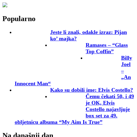
Popularno
Jeste li znali, odakle izraz: Pijan
ko’ majka?
Ramases – “Glass
Top Coffin”
Billy
Joel
–
„An
Innocent Man“
Kako su dobili ime: Elvis Costello?
Čemu čekati 50, i 49
je OK, Elvis
Costello najavljuje
box set za 49.
obljetnicu albuma “My Aim Is True”
Na današnji dan