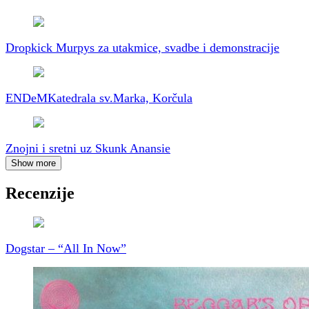
Dropkick Murpys za utakmice, svadbe i demonstracije
ENDeM
Katedrala sv.Marka, Korčula
Znojni i sretni uz Skunk Anansie
Show more
Recenzije
Dogstar – “All In Now”