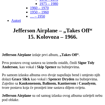
1975 – 1980
1960 – 1970
1950 – 1960
… – 1950
Autori
Jefferson Airplane – „Takes Off“
15. Kolovoza – 1966.
Jefferson Airplane
izdaje prvi album,
„Takes Off“
.
Prvu postavu ovog sastava su između ostalih, činili
Signe Toly
Anderson
, kao vokal i
Skip Spence
na bubnjevima.
Po samom izlasku albuma ovo dvoje napuštaju bend i umjesto njih
dolazi
Grace Slick
kao vokal i
Spencer Dryden
na bubnjevima.
Zajedno sa
Kaukonenom, Balinom, Kantnerom
i
Casadyem
,
tvore postavu koja će pronijeti ime sastava diljem svijeta.
Jefferson Airplane
su od samog izlaska ovog albuma uzletjeli nebu
pod oblake.