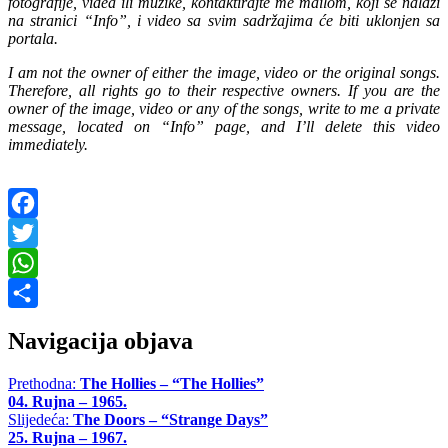
fotografije, videa ili muzike, kontaktirajte me mailom, koji se nalazi
na stranici “Info”, i video sa svim sadržajima će biti uklonjen sa
portala.
I am not the owner of either the image, video or the original songs.
Therefore, all rights go to their respective owners. If you are the
owner of the image, video or any of the songs, write to me a private
message, located on “Info” page, and I’ll delete this video
immediately.
Facebook
Twitter
WhatsApp
Share
Navigacija objava
Prethodna:
The Hollies – “The Hollies”
04. Rujna – 1965.
Slijedeća:
The Doors – “Strange Days”
25. Rujna – 1967.