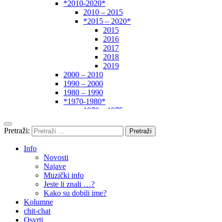
*2010-2020*
2010 – 2015
*2015 – 2020*
2015
2016
2017
2018
2019
2000 – 2010
1990 – 2000
1980 – 1990
*1970-1980*
1970 – 1975
1975 – 1980
1960 – 1970
Pretraži:
1950 – 1960
… – 1950
Info
Autori
Novosti
Najave
Muzički info
Jeste li znali …?
Kako su dobili ime?
Kolumne
chit-chat
Osvrti