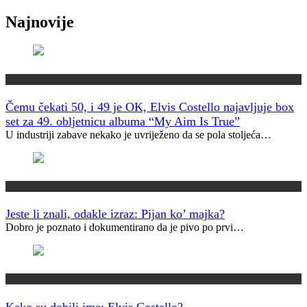
Najnovije
Muzički info
Čemu čekati 50, i 49 je OK, Elvis Costello najavljuje box
set za 49. obljetnicu albuma “My Aim Is True”
U industriji zabave nekako je uvriježeno da se pola stoljeća…
Jeste li znali?
Jeste li znali, odakle izraz: Pijan ko’ majka?
Dobro je poznato i dokumentirano da je pivo po prvi…
Kako su dobili ime?
Kako su dobili ime: Elvis Costello?