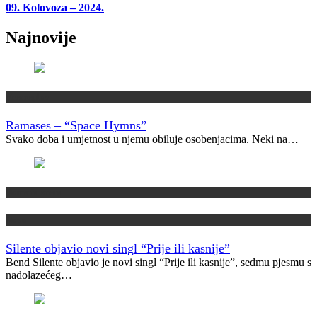
09. Kolovoza – 2024.
Najnovije
Vremeplov
Ramases – “Space Hymns”
Svako doba i umjetnost u njemu obiluje osobenjacima. Neki na…
Domaća scena
Novo
Silente objavio novi singl “Prije ili kasnije”
Bend Silente objavio je novi singl “Prije ili kasnije”, sedmu pjesmu s
nadolazećeg…