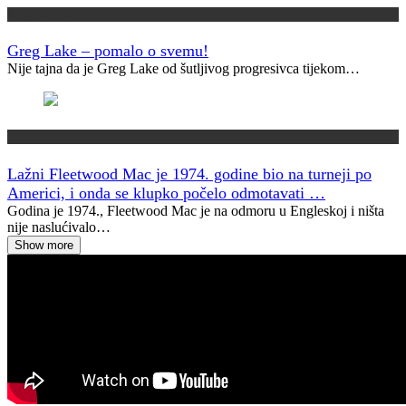
Muzički info
Greg Lake – pomalo o svemu!
Nije tajna da je Greg Lake od šutljivog progresivca tijekom…
Jeste li znali?
Lažni Fleetwood Mac je 1974. godine bio na turneji po
Americi, i onda se klupko počelo odmotavati …
Godina je 1974., Fleetwood Mac je na odmoru u Engleskoj i ništa
nije naslućivalo…
Show more