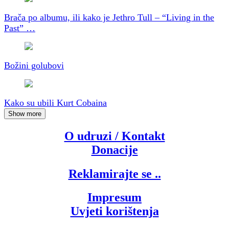
Brača po albumu, ili kako je Jethro Tull – “Living in the
Past” …
Božini golubovi
Kako su ubili Kurt Cobaina
Show more
O udruzi / Kontakt
Donacije
Reklamirajte se ..
Impresum
Uvjeti korištenja