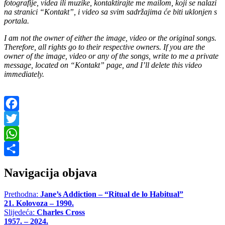
fotografije, videa ili muzike, kontaktirajte me mailom, koji se nalazi
na stranici “Kontakt”, i video sa svim sadržajima će biti uklonjen s
portala.
I am not the owner of either the image, video or the original songs.
Therefore, all rights go to their respective owners. If you are the
owner of the image, video or any of the songs, write to me a private
message, located on “Kontakt” page, and I’ll delete this video
immediately.
Facebook
Twitter
WhatsApp
Share
Navigacija objava
Prethodna:
Jane’s Addiction – “Ritual de lo Habitual”
21. Kolovoza – 1990.
Slijedeća:
Charles Cross
1957. – 2024.