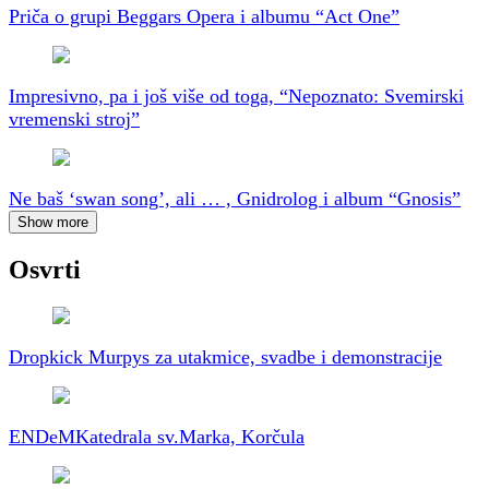
Priča o grupi Beggars Opera i albumu “Act One”
Impresivno, pa i još više od toga, “Nepoznato: Svemirski
vremenski stroj”
Ne baš ‘swan song’, ali … , Gnidrolog i album “Gnosis”
Show more
Osvrti
Dropkick Murpys za utakmice, svadbe i demonstracije
ENDeM
Katedrala sv.Marka, Korčula