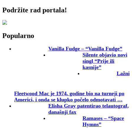
Podržite rad portala!
Popularno
Vanilla Fudge – “Vanilla Fudge”
Silente objavio novi
singl “Prije ili
kasnije”
Lažni
Fleetwood Mac je 1974. godine bio na turneji po
Americi, i onda se klupko počelo odmotavati …
Elisha Gray patentirao telautograf,
današnji fax
Ramases – “Space
Hymns”