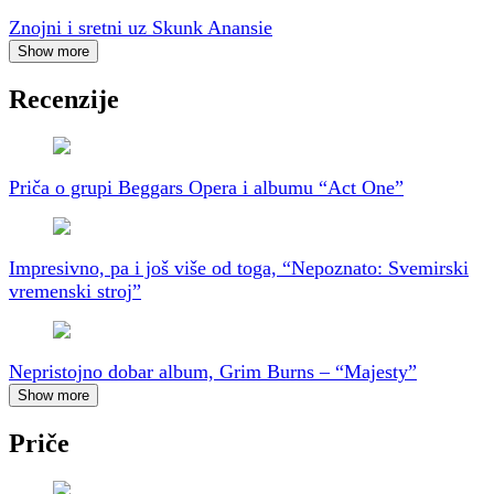
Znojni i sretni uz Skunk Anansie
Show more
Recenzije
Priča o grupi Beggars Opera i albumu “Act One”
Impresivno, pa i još više od toga, “Nepoznato: Svemirski
vremenski stroj”
Nepristojno dobar album, Grim Burns – “Majesty”
Show more
Priče