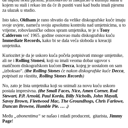
kojem su stali i rekao im da će ih pustiti vani kad budu imali pjesmu
za ulazak u studio.
Isto tako,
Oldham
je rano shvatio da velike diskografske kuće imaju
svoje uvjete, nameću svoju apsolutnu kontrolu nad umjetnicima, u to
vrijeme, robovlasničke odnos spram umjetnika, te je s
Tony
Calderom
već 1965. godine osnovao malu diskografsku kuću
Immediate Records,
kako bi se dala veća sloboda u kreaciji
umjetnika.
Kuriozitet je da je uskoro kuća počela potpisivati mnoge umjetnike,
ali ne i
Rolling Stonesi
, koji su imali veoma dobar ugovor s
matičnom diskografskom kućom
Decca
, kojeg je uostalom on sam
„izboksao“.
(
the Rolling Stones
će nakon diskografske kuće
Decca
,
potpisati za vlastitu,
Rolling Stones Records
)
No, zato je lista umjetnika koji su snimali za novu kuću uskoro
postala impresivna.
(the Small Faces, Nice, Amen Corner, Rod
Stewart, P.P. Arnold, Paul Korda, Billy Nicholls, John Mayall,
Savoy Brown, Fleetwood Mac, The Groundhogs, Chris Farlowe,
Duncan Browne, Humble Pie. … .)
Među
„abonentima“
se našao i mladi producent, gitarista,
Jimmy
Page
!