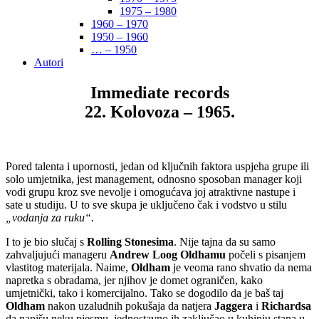
1975 – 1980
1960 – 1970
1950 – 1960
… – 1950
Autori
Immediate records
22. Kolovoza – 1965.
Pored talenta i upornosti, jedan od ključnih faktora uspjeha grupe ili
solo umjetnika, jest management, odnosno sposoban manager koji
vodi grupu kroz sve nevolje i omogućava joj atraktivne nastupe i
sate u studiju. U to sve skupa je uključeno čak i vodstvo u stilu
„vodanja za ruku“.
I to je bio slučaj s
Rolling Stonesima
. Nije tajna da su samo
zahvaljujući manageru
Andrew Loog Oldhamu
počeli s pisanjem
vlastitog materijala. Naime,
Oldham
je veoma rano shvatio da nema
napretka s obradama, jer njihov je domet ograničen, kako
umjetnički, tako i komercijalno. Tako se dogodilo da je baš taj
Oldham
nakon uzaludnih pokušaja da natjera
Jaggera
i
Richardsa
da napišu neku pjesmu, jednostavno ih zaključao u kuhinju stana u