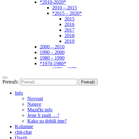
*2010-2020*
2010 – 2015
*2015 – 2020*
2015
2016
2017
2018
2019
2000 – 2010
1990 – 2000
1980 – 1990
*1970-1980*
1970 – 1975
1975 – 1980
1960 – 1970
Pretraži:
1950 – 1960
… – 1950
Info
Autori
Novosti
Najave
Muzički info
Jeste li znali …?
Kako su dobili ime?
Kolumne
chit-chat
Osvrti