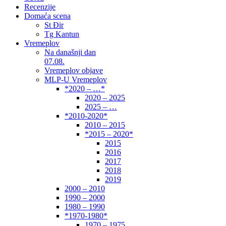
Recenzije
Domaća scena
St Đir
Tg Kantun
Vremeplov
Na današnji dan
07.08.
Vremeplov objave
MLP-U Vremeplov
*2020 – …*
2020 – 2025
2025 – …
*2010-2020*
2010 – 2015
*2015 – 2020*
2015
2016
2017
2018
2019
2000 – 2010
1990 – 2000
1980 – 1990
*1970-1980*
1970 – 1975