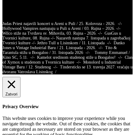
Judas Priest najavili koncert u Areni u Puli / 25. Kolovoza - 2026. -/-
Hollywood Vampires nastupaju u Puli u Areni / 03. Rujna – 2026. -/-
Wilco stiže na Tvrđavu sv. Mihovila, 03. Rujna - 2026. -/- GusGus u
Tvornici kulture, 08. Rujna -/- Nazareth nastupa 7. listopada u zagrebačkoj
Tvornici kulture -/- Jethro Tull u Lisinskom / 11. Listopada -/- Danko
Jones u Vintage Industrial Baru / 21. Listopada - 2026. -/- Tito &
Tarantula stižu u Boogaloo / 31. listopada 2026 -/- Tommy Emmanuel /
Kino SC, 5.11. -/- Kamelot sredinom studenog stiže u Boogaloo! -/- Clan
of Xymox u studenom u Tvornicu kulture -/- Monolord u Industrial
Vintage Baru / 12. Studenog -/- Tindersticks se 13. travnja 2027. vraćaju u
dvoranu Vatroslava Lisinskog /
Zatvori
Privacy Overview
This website uses cookies to improve your experience while you
navigate through the website. Out of these cookies, the cookies that
are categorized as necessary are stored on your browser as they are
essential for the working of basic functionalities
...