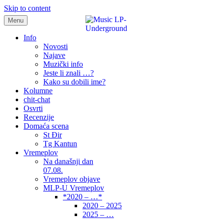
Skip to content
Menu
samo muzika i …..
Info
Novosti
Najave
Muzički info
Jeste li znali …?
Kako su dobili ime?
Kolumne
chit-chat
Osvrti
Recenzije
Domaća scena
St Đir
Tg Kantun
Vremeplov
Na današnji dan
07.08.
Vremeplov objave
MLP-U Vremeplov
*2020 – …*
2020 – 2025
2025 – …