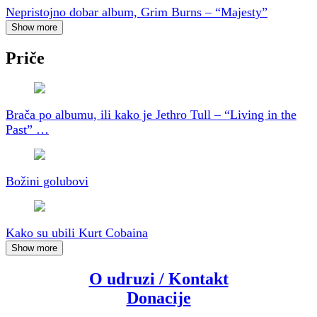
Nepristojno dobar album, Grim Burns – “Majesty”
Show more
Priče
Brača po albumu, ili kako je Jethro Tull – “Living in the
Past” …
Božini golubovi
Kako su ubili Kurt Cobaina
Show more
O udruzi / Kontakt
Donacije