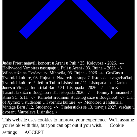
Judas Priest najavili koncert u Areni u Puli / 25. Kolovoza - 2026. -/-
Hollywood Vampires nastupaju u Puli u Areni / 03. Rujna – 2026. -/-
Wilco stiže na Tvrđavu sv. Mihovila, 03. Rujna - 2026. -/- GusGus u
Tvornici kulture, 08. Rujna -/- Nazareth nastupa 7. listopada u zagrebačkoj
Tvornici kulture -/- Jethro Tull u Lisinskom / 11. Listopada -/- Danko
Jones u Vintage Industrial Baru / 21. Listopada - 2026. -/- Tito &
Tarantula stižu u Boogaloo / 31. listopada 2026 -/- Tommy Emmanuel /
Kino SC, 5.11. -/- Kamelot sredinom studenog stiže u Boogaloo! -/- Clan
of Xymox u studenom u Tvornicu kulture -/- Monolord u Industrial
Vintage Baru / 12. Studenog -/- Tindersticks se 13. travnja 2027. vraćaju u
dvoranu Vatroslava Lisinskog /
This website uses cookies to improve your experience. We'll assume
you're ok with this, but you can opt-out if you wish.
Cookie
settings
ACCEPT