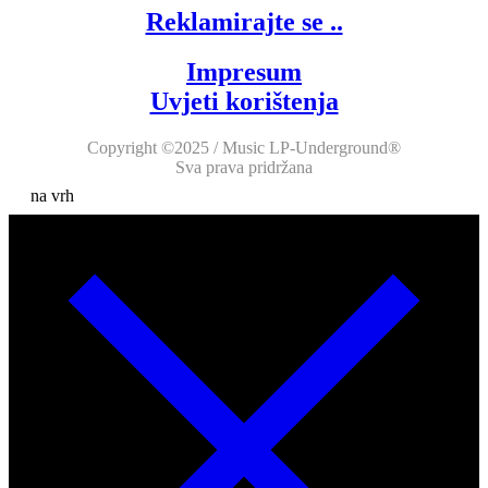
Reklamirajte se ..
Impresum
Uvjeti korištenja
Copyright ©2025 / Music LP-Underground®
Sva prava pridržana
na vrh