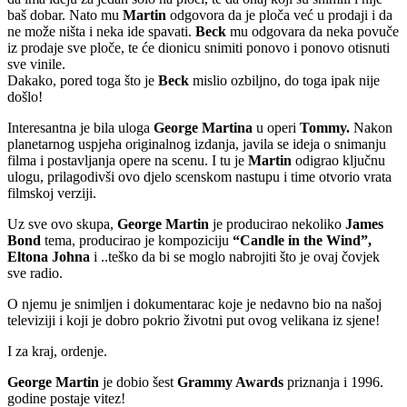
baš dobar. Nato mu
Martin
odgovora da je ploča već u prodaji i da
ne može ništa i neka ide spavati.
Beck
mu odgovara da neka povuče
iz prodaje sve ploče, te će dionicu snimiti ponovo i ponovo otisnuti
sve vinile.
Dakako, pored toga što je
Beck
mislio ozbiljno, do toga ipak nije
došlo!
Interesantna je bila uloga
George Martina
u operi
Tommy.
Nakon
planetarnog uspjeha originalnog izdanja, javila se ideja o snimanju
filma i postavljanja opere na scenu. I tu je
Martin
odigrao ključnu
ulogu, prilagodivši ovo djelo scenskom nastupu i time otvorio vrata
filmskoj verziji.
Uz sve ovo skupa,
George Martin
je producirao nekoliko
James
Bond
tema, producirao je kompoziciju
“Candle in the Wind”,
Eltona Johna
i ..teško da bi se moglo nabrojiti što je ovaj čovjek
sve radio.
O njemu je snimljen i dokumentarac koje je nedavno bio na našoj
televiziji i koji je dobro pokrio životni put ovog velikana iz sjene!
I za kraj, ordenje.
George Martin
je dobio šest
Grammy Awards
priznanja i 1996.
godine postaje vitez!