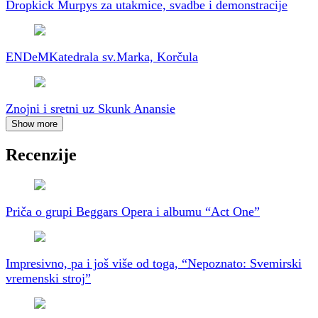
Dropkick Murpys za utakmice, svadbe i demonstracije
ENDeM
Katedrala sv.Marka, Korčula
Znojni i sretni uz Skunk Anansie
Show more
Recenzije
Priča o grupi Beggars Opera i albumu “Act One”
Impresivno, pa i još više od toga, “Nepoznato: Svemirski
vremenski stroj”