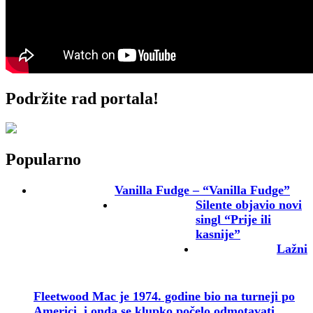
Podržite rad portala!
Popularno
Vanilla Fudge – “Vanilla Fudge”
Silente objavio novi
singl “Prije ili
kasnije”
Lažni
Fleetwood Mac je 1974. godine bio na turneji po
Americi, i onda se klupko počelo odmotavati …