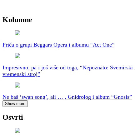
Kolumne
Priča o grupi Beggars Opera i albumu “Act One”
Impresivno, pa i još više od toga, “Nepoznato: Svemirski
vremenski stroj”
Ne baš ‘swan song’, ali … , Gnidrolog i album “Gnosis”
Show more
Osvrti