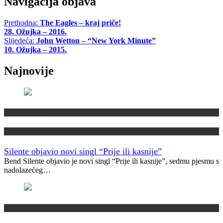
Navigacija objava
Prethodna:
The Eagles – kraj priče!
28. Ožujka – 2016.
Slijedeća:
John Wetton – “New York Minute”
10. Ožujka – 2015.
Najnovije
Domaća scena
Novo
Silente objavio novi singl “Prije ili kasnije”
Bend Silente objavio je novi singl “Prije ili kasnije”, sedmu pjesmu s
nadolazećeg…
Muzički info