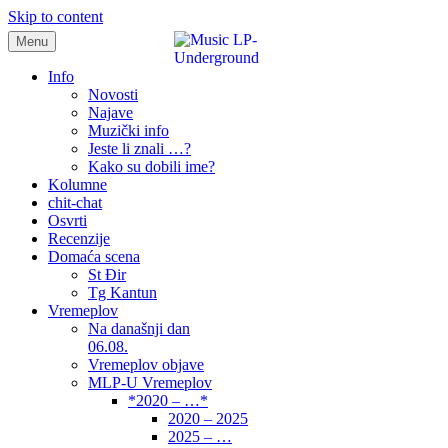
Skip to content
Menu
samo muzika i …..
Info
Novosti
Najave
Muzički info
Jeste li znali …?
Kako su dobili ime?
Kolumne
chit-chat
Osvrti
Recenzije
Domaća scena
St Đir
Tg Kantun
Vremeplov
Na današnji dan
06.08.
Vremeplov objave
MLP-U Vremeplov
*2020 – …*
2020 – 2025
2025 – …