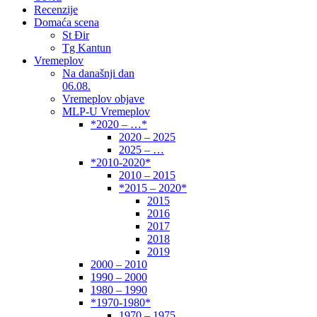
Recenzije
Domaća scena
St Đir
Tg Kantun
Vremeplov
Na današnji dan
06.08.
Vremeplov objave
MLP-U Vremeplov
*2020 – …*
2020 – 2025
2025 – …
*2010-2020*
2010 – 2015
*2015 – 2020*
2015
2016
2017
2018
2019
2000 – 2010
1990 – 2000
1980 – 1990
*1970-1980*
1970 – 1975