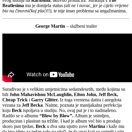
svog studija na
Karibima
, aktivno producira. Suradnja s
The
Beatlesima
mu je donijela status
(ali ne i novac, jer je cijelo vrijeme
bio na činovničkoj plaći!!)
, te nije imao problema sa angažmanima.
George Martin
– službeni trailer
Surađivao je s velikim umjetnicima sedamdesetih, među kojima su
bili
John Mahavishnu McLaughlin, Elton John, Jeff Beck,
Cheap Trick
i
Garry Glitter.
Iz toga vremena datira i anegdota
vezana za
Jeff Becka
. Naime, poznata je manijakalna perfekcija
koju
Beck
ispoljava u studiju. No, ovaj put je i to nadmašeno.
Radilo se o albumu
“Blow by Blow”.
Album je snimljen,
produciran i plasiran na tržište. I kad je album već bio u prodaju
skoro pun tjedan,
Beck
u dva sata ujutro zove
Martina
i kaže mu
da ima ideju za jedan solo na ploči, te da onaj koji su snimili i nije