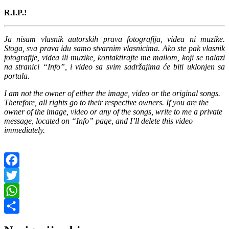
R.I.P.!
Ja nisam vlasnik autorskih prava fotografija, videa ni muzike.
Stoga, sva prava idu samo stvarnim vlasnicima. Ako ste pak vlasnik
fotografije, videa ili muzike, kontaktirajte me mailom, koji se nalazi
na stranici “Info”, i video sa svim sadržajima će biti uklonjen sa
portala.
I am not the owner of either the image, video or the original songs.
Therefore, all rights go to their respective owners. If you are the
owner of the image, video or any of the songs, write to me a private
message, located on “Info” page, and I’ll delete this video
immediately.
Facebook
Twitter
WhatsApp
Share