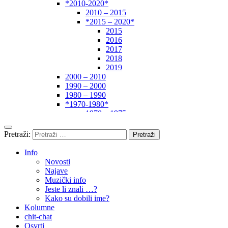
*2010-2020*
2010 – 2015
*2015 – 2020*
2015
2016
2017
2018
2019
2000 – 2010
1990 – 2000
1980 – 1990
*1970-1980*
1970 – 1975
1975 – 1980
1960 – 1970
Pretraži:
1950 – 1960
… – 1950
Info
Autori
Novosti
Najave
Muzički info
Jeste li znali …?
Kako su dobili ime?
Kolumne
chit-chat
Osvrti