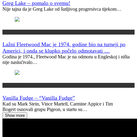
Greg Lake – pomalo o svemu!
Nije tajna da je Greg Lake od šutljivog progresivca tijekom…
Jeste li znali?
Lažni Fleetwood Mac je 1974. godine bio na turneji po
Americi, i onda se klupko počelo odmotavati …
Godina je 1974., Fleetwood Mac je na odmoru u Engleskoj i ništa
nije naslućivalo…
Vremeplov
Vanilla Fudge – “Vanilla Fudge”
Kad su Mark Stein, Vince Martell, Carmine Appice i Tim
Bogert osnovali grupu Pigeon, u startu su…
Show more