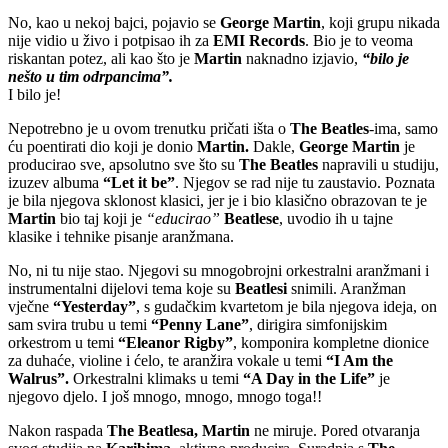
No, kao u nekoj bajci, pojavio se
George Martin
, koji grupu nikada
nije vidio u živo i potpisao ih za
EMI Records
. Bio je to veoma
riskantan potez, ali kao što je
Martin
naknadno izjavio,
“bilo je
nešto u tim odrpancima”.
I bilo je!
Nepotrebno je u ovom trenutku pričati išta o
The Beatles
-ima, samo
ću poentirati dio koji je donio
Martin.
Dakle,
George Martin
je
producirao sve, apsolutno sve što su
The Beatles
napravili u studiju,
izuzev albuma
“Let it be”
. Njegov se rad nije tu zaustavio. Poznata
je bila njegova sklonost klasici, jer je i bio klasično obrazovan te je
Martin
bio taj koji je
“educirao”
Beatlese
, uvodio ih u tajne
klasike i tehnike pisanje aranžmana.
No, ni tu nije stao. Njegovi su mnogobrojni orkestralni aranžmani i
instrumentalni dijelovi tema koje su
Beatlesi
snimili. Aranžman
vječne
“Yesterday”
, s gudačkim kvartetom je bila njegova ideja, on
sam svira trubu u temi
“Penny Lane”
, dirigira simfonijskim
orkestrom u temi
“Eleanor Rigby”
, komponira kompletne dionice
za duhaće, violine i ćelo, te aranžira vokale u temi
“I Am the
Walrus”.
Orkestralni klimaks u temi
“A Day in the Life”
je
njegovo djelo. I još mnogo, mnogo, mnogo toga!!
Nakon raspada
The Beatlesa,
Martin
ne miruje. Pored otvaranja