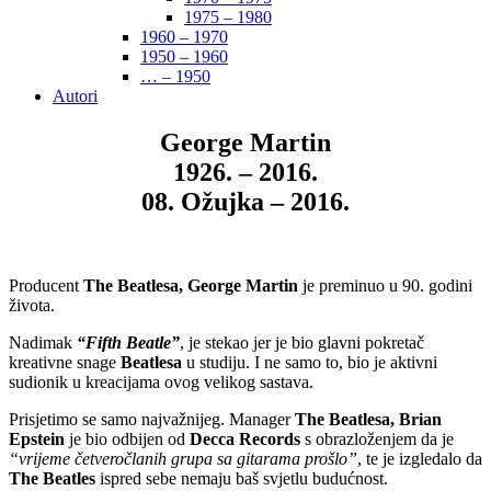
1975 – 1980
1960 – 1970
1950 – 1960
… – 1950
Autori
George Martin
1926. – 2016.
08. Ožujka – 2016.
Producent
The Beatlesa, George Martin
je preminuo u 90. godini
života.
Nadimak
“Fifth Beatle”
, je stekao jer je bio glavni pokretač
kreativne snage
Beatlesa
u studiju. I ne samo to, bio je aktivni
sudionik u kreacijama ovog velikog sastava.
Prisjetimo se samo najvažnijeg. Manager
The Beatlesa, Brian
Epstein
je bio odbijen od
Decca Records
s obrazloženjem da je
“vrijeme četveročlanih grupa sa gitarama prošlo”
, te je izgledalo da
The Beatles
ispred sebe nemaju baš svjetlu budućnost.