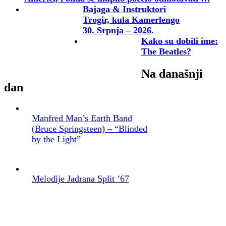
Bajaga & Instruktori
Trogir, kula Kamerlengo
30. Srpnja – 2026.
Kako su dobili ime:
The Beatles?
Na današnji
dan
Manfred Man’s Earth Band
(Bruce Springsteen) – “Blinded
by the Light”
Melodije Jadrana Split ’67