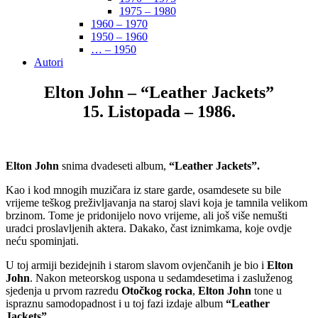
1975 – 1980
1960 – 1970
1950 – 1960
… – 1950
Autori
Elton John – “Leather Jackets”
15. Listopada – 1986.
Elton John
snima dvadeseti album,
“Leather Jackets”.
Kao i kod mnogih muzičara iz stare garde, osamdesete su bile
vrijeme teškog preživljavanja na staroj slavi koja je tamnila velikom
brzinom. Tome je pridonijelo novo vrijeme, ali još više nemušti
uradci proslavljenih aktera. Dakako, čast iznimkama, koje ovdje
neću spominjati.
U toj armiji bezidejnih i starom slavom ovjenčanih je bio i
Elton
John
. Nakon meteorskog uspona u sedamdesetima i zasluženog
sjedenja u prvom razredu
Otočkog rocka
,
Elton John
tone u
ispraznu samodopadnost i u toj fazi izdaje album
“Leather
Jackets”.