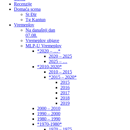
Recenzije
Domaća scena
St Đir
Tg Kantun
Vremeplov
Na današnji dan
07.08.
Vremeplov objave
MLP-U Vremeplov
*2020 – …*
2020 – 2025
2025 – …
*2010-2020*
2010 – 2015
*2015 – 2020*
2015
2016
2017
2018
2019
2000 – 2010
1990 – 2000
1980 – 1990
*1970-1980*
1970 – 1975