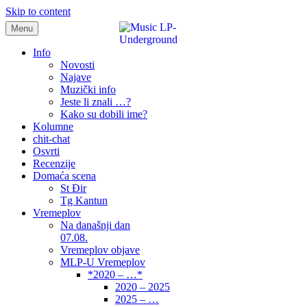
Skip to content
Menu
samo muzika i …..
Info
Novosti
Najave
Muzički info
Jeste li znali …?
Kako su dobili ime?
Kolumne
chit-chat
Osvrti
Recenzije
Domaća scena
St Đir
Tg Kantun
Vremeplov
Na današnji dan
07.08.
Vremeplov objave
MLP-U Vremeplov
*2020 – …*
2020 – 2025
2025 – …