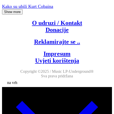
Kako su ubili Kurt Cobaina
Show more
O udruzi / Kontakt
Donacije
Reklamirajte se ..
Impresum
Uvjeti korištenja
Copyright ©2025 / Music LP-Underground®
Sva prava pridržana
na vrh