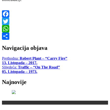
Facebook
Twitter
WhatsApp
Share
Navigacija objava
Prethodna:
Robert Plant – “Carry Fire”
13. Listopada – 2017.
Slijedeća:
Traffic – “On The Road”
05. Listopada – 1973.
Najnovije
Domaća scena