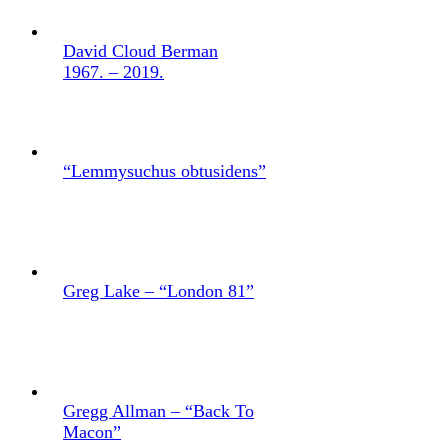
David Cloud Berman
1967. – 2019.
“Lemmysuchus obtusidens”
Greg Lake – “London 81”
Gregg Allman – “Back To
Macon”