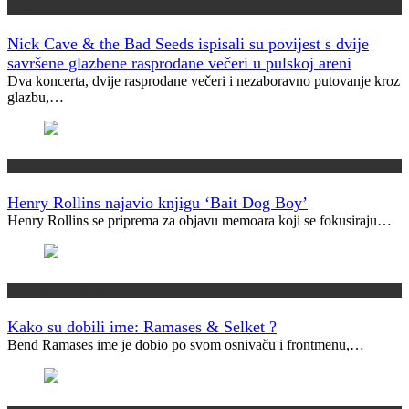
Muzički info
Nick Cave & the Bad Seeds ispisali su povijest s dvije
savršene glazbene rasprodane večeri u pulskoj areni
Dva koncerta, dvije rasprodane večeri i nezaboravno putovanje kroz
glazbu,…
Najave
Henry Rollins najavio knjigu ‘Bait Dog Boy’
Henry Rollins se priprema za objavu memoara koji se fokusiraju…
Kako su dobili ime?
Kako su dobili ime: Ramases & Selket ?
Bend Ramases ime je dobio po svom osnivaču i frontmenu,…