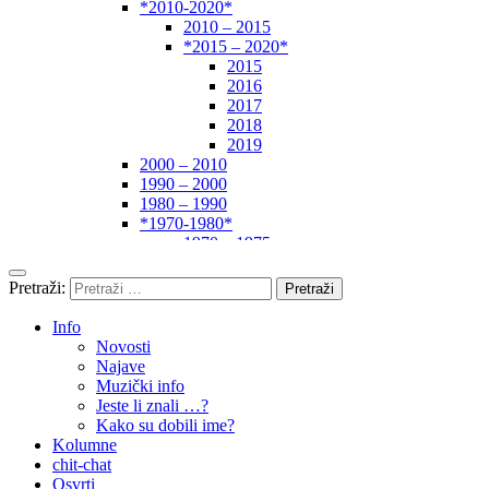
*2010-2020*
2010 – 2015
*2015 – 2020*
2015
2016
2017
2018
2019
2000 – 2010
1990 – 2000
1980 – 1990
*1970-1980*
1970 – 1975
1975 – 1980
1960 – 1970
Pretraži:
1950 – 1960
… – 1950
Info
Autori
Novosti
Najave
Muzički info
Jeste li znali …?
Kako su dobili ime?
Kolumne
chit-chat
Osvrti