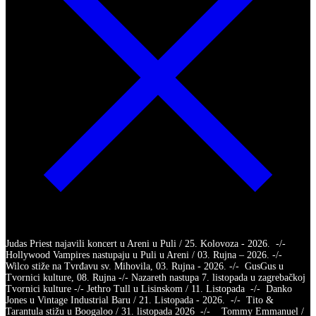
Judas Priest najavili koncert u Areni u Puli / 25. Kolovoza - 2026. -/-
Hollywood Vampires nastupaju u Puli u Areni / 03. Rujna – 2026. -/-
Wilco stiže na Tvrđavu sv. Mihovila, 03. Rujna - 2026. -/- GusGus u
Tvornici kulture, 08. Rujna -/- Nazareth nastupa 7. listopada u zagrebačkoj
Tvornici kulture -/- Jethro Tull u Lisinskom / 11. Listopada -/- Danko
Jones u Vintage Industrial Baru / 21. Listopada - 2026. -/- Tito &
Tarantula stižu u Boogaloo / 31. listopada 2026 -/- Tommy Emmanuel /