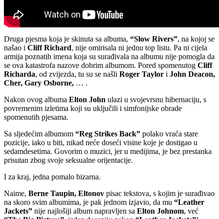
Druga pjesma koja je skinuta sa albuma,
“Slow Rivers”
, na kojoj se
našao i
Cliff Richard
, nije omirisala ni jednu top listu. Pa ni cijela
armija poznatih imena koja su surađivala na albumu nije pomogla da
se ova katastrofa nazove dobrim albumom. Pored spomenutog
Cliff
Richarda
, od zvijezda, tu su se našli
Roger Taylor
i
John Deacon,
Cher, Gary Osborne,
… .
Nakon ovog albuma
Elton John
ulazi u svojevrsnu hibernaciju, s
povremenim izletima koji su uključili i simfonijske obrade
spomenutih pjesama.
Sa sljedećim albumom
“Reg Strikes Back”
polako vraća stare
pozicije, iako u biti, nikad neće doseći visine koje je dostigao u
sedamdesetima. Govorim o muzici, jer u medijima, je bez prestanka
prisutan zbog svoje seksualne orijentacije.
I za kraj, jedna pomalo bizarna.
Naime,
Berne Taupin, Eltonov
pisac tekstova, s kojim je surađivao
na skoro svim albumima, je pak jednom izjavio, da mu
“Leather
Jackets”
nije najlošiji album napravljen sa
Elton Johnom
, već