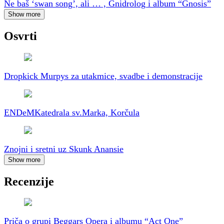
Ne baš ‘swan song’, ali … , Gnidrolog i album “Gnosis”
Show more
Osvrti
Dropkick Murpys za utakmice, svadbe i demonstracije
ENDeM
Katedrala sv.Marka, Korčula
Znojni i sretni uz Skunk Anansie
Show more
Recenzije
Priča o grupi Beggars Opera i albumu “Act One”