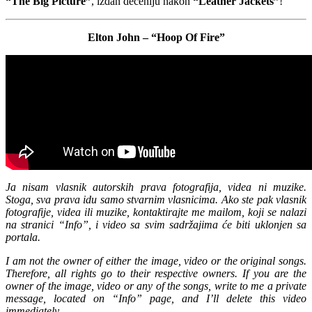
“The Big Picture”
, izdan deceniju nakon
“Leather Jackets”
!
Elton John – “Hoop Of Fire”
Ja nisam vlasnik autorskih prava fotografija, videa ni muzike.
Stoga, sva prava idu samo stvarnim vlasnicima. Ako ste pak vlasnik
fotografije, videa ili muzike, kontaktirajte me mailom, koji se nalazi
na stranici “Info”, i video sa svim sadržajima će biti uklonjen sa
portala.
I am not the owner of either the image, video or the original songs.
Therefore, all rights go to their respective owners. If you are the
owner of the image, video or any of the songs, write to me a private
message, located on “Info” page, and I’ll delete this video
immediately.