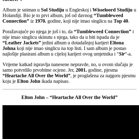
Album je sniman u
Sol Studiju
u Engleskoj i
Wisseloord Studiju
u
Holandiji. Bio je to prvi album, još od davnog
“Tumbleweed
Connection”
iz
1970.
godine, koji nije imao singlicu na
Top 40
.
Poražavajuće po njega je još i to, da
“Tumbleweed Connection”
i
nije imao singlicu skinutu s njega, tako da u biti ispada da je
“Leather Jackets”
jedini album u dotadašnjoj karijeri
Eltona
Johna
koji nije imao singlicu na top listi. I sam album je postao
najlošije plasirani album u cijeloj karijeri ovog umjetnika i “
Sir
“-a.
Vrijeme katkad ispravlja nanesene nepravde, no, u ovom slučaju je
samo potvrdilo prvobitne ocjene. Jer,
2001.
godine, pjesma
“Heartache All Over the World”
, je proglašena za najgoru pjesmu
koju je
Elton John
ikada napisao.
Elton John – “Heartache All Over the World”