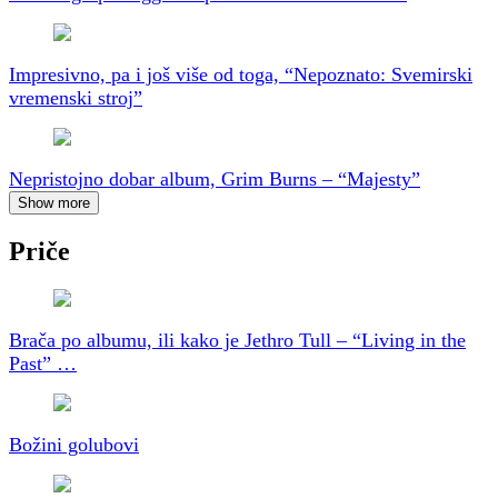
Impresivno, pa i još više od toga, “Nepoznato: Svemirski
vremenski stroj”
Nepristojno dobar album, Grim Burns – “Majesty”
Show more
Priče
Brača po albumu, ili kako je Jethro Tull – “Living in the
Past” …
Božini golubovi