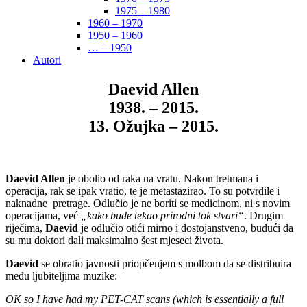
1975 – 1980
1960 – 1970
1950 – 1960
… – 1950
Autori
Daevid Allen
1938. – 2015.
13. Ožujka – 2015.
Daevid Allen
je obolio od raka na vratu. Nakon tretmana i
operacija, rak se ipak vratio, te je metastazirao. To su potvrdile i
naknadne pretrage. Odlučio je ne boriti se medicinom, ni s novim
operacijama, već
„kako bude tekao prirodni tok stvari“
. Drugim
riječima,
Daevid
je odlučio otići mirno i dostojanstveno, budući da
su mu doktori dali maksimalno šest mjeseci života.
Daevid
se obratio javnosti priopčenjem s molbom da se distribuira
među ljubiteljima muzike:
OK so I have had my PET-CAT scans (which is essentially a full