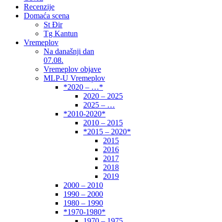
Recenzije
Domaća scena
St Đir
Tg Kantun
Vremeplov
Na današnji dan
07.08.
Vremeplov objave
MLP-U Vremeplov
*2020 – …*
2020 – 2025
2025 – …
*2010-2020*
2010 – 2015
*2015 – 2020*
2015
2016
2017
2018
2019
2000 – 2010
1990 – 2000
1980 – 1990
*1970-1980*
1970 – 1975