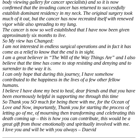
body viewing gallery for cancer specialists) and so it is now
confirmed that the invading cancer has returned to successfully
establish dominant residency in my neck. The original surgery took
much of it out, but the cancer has now recreated itself with renewed
vigor while also spreading to my lung.
The cancer is now so well established that I have now been given
approximately six months to live.
So My view has Changed:
I am not interested in endless surgical operations and in fact it has
come as a relief to know that the end is in sight.
I am a great believer in “The Will of the Way Things Are” and I also
believe that the time has come to stop resisting and denying and to
surrender to the way it is.
I can only hope that during this journey, I have somehow
contributed to the happiness in the lives of a few other fellow
humans.
I believe I have done my best to heal, dear friends and that you have
been enormously helpful in supporting me through this time
So Thank you SO much for being there with me, for the Ocean of
Love
and Now, importantly, Thank you for starting the process of
letting go of me, of mourning then transforming and celebrating this
death coming up – this is how you can contribute, this would be a
great gift from those emotionally and spiritually involved with me.
I love you and will be with you always – Daevid