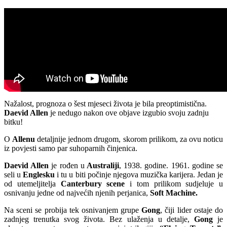
Nažalost, prognoza o šest mjeseci života je bila preoptimistična.
Daevid Allen
je nedugo nakon ove objave izgubio svoju zadnju
bitku!
O
Allenu
detaljnije jednom drugom, skorom prilikom, za ovu noticu
iz povjesti samo par suhoparnih činjenica.
Daevid Allen
je rođen u
Australiji
, 1938. godine. 1961. godine se
seli u
Englesku
i tu u biti počinje njegova muzička karijera. Jedan je
od utemeljitelja
Canterbury scene
i tom prilikom sudjeluje u
osnivanju jedne od najvećih njenih perjanica,
Soft Machine.
Na sceni se probija tek osnivanjem grupe
Gong
, čiji lider ostaje do
zadnjeg trenutka svog života. Bez ulaženja u detalje,
Gong
je