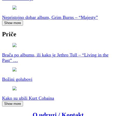
Nepristojno dobar album, Grim Burns – “Majesty”
Show more
Priče
Brača po albumu, ili kako je Jethro Tull – “Living in the
Past” …
Božini golubovi
Kako su ubili Kurt Cobaina
Show more
O udruzi / Kontakt