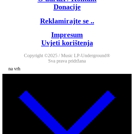
Donacije
Reklamirajte se ..
Impresum
Uvjeti korištenja
Copyright ©2025 / Music LP-Underground®
Sva prava pridržana
na vrh