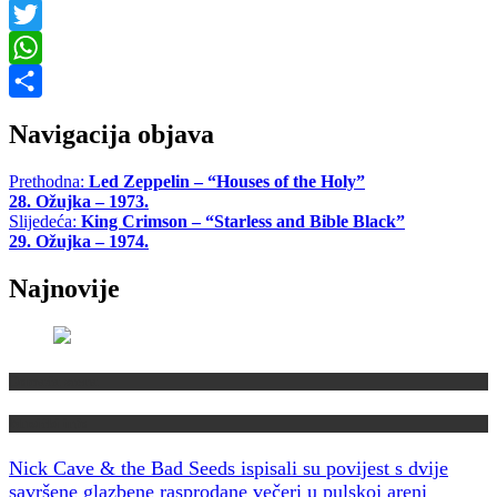
Facebook
Twitter
WhatsApp
Share
Navigacija objava
Prethodna:
Led Zeppelin – “Houses of the Holy”
28. Ožujka – 1973.
Slijedeća:
King Crimson – “Starless and Bible Black”
29. Ožujka – 1974.
Najnovije
Domaća scena
Muzički info
Nick Cave & the Bad Seeds ispisali su povijest s dvije
savršene glazbene rasprodane večeri u pulskoj areni