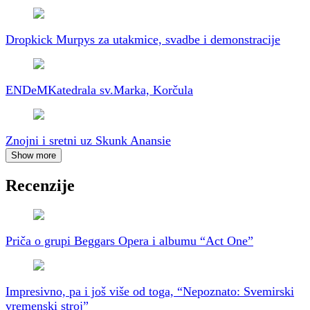
Dropkick Murpys za utakmice, svadbe i demonstracije
ENDeM
Katedrala sv.Marka, Korčula
Znojni i sretni uz Skunk Anansie
Show more
Recenzije
Priča o grupi Beggars Opera i albumu “Act One”
Impresivno, pa i još više od toga, “Nepoznato: Svemirski
vremenski stroj”