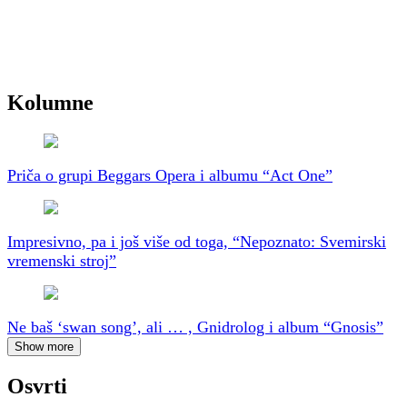
Kolumne
Priča o grupi Beggars Opera i albumu “Act One”
Impresivno, pa i još više od toga, “Nepoznato: Svemirski
vremenski stroj”
Ne baš ‘swan song’, ali … , Gnidrolog i album “Gnosis”
Show more
Osvrti