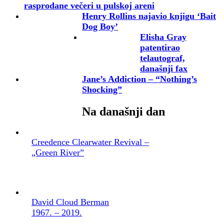
rasprodane večeri u pulskoj areni
Henry Rollins najavio knjigu ‘Bait
Dog Boy’
Elisha Gray
patentirao
telautograf,
današnji fax
Jane’s Addiction – “Nothing’s
Shocking”
Na današnji dan
Creedence Clearwater Revival –
„Green River”
David Cloud Berman
1967. – 2019.