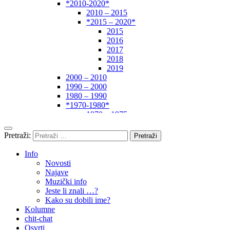
*2010-2020*
2010 – 2015
*2015 – 2020*
2015
2016
2017
2018
2019
2000 – 2010
1990 – 2000
1980 – 1990
*1970-1980*
1970 – 1975
1975 – 1980
1960 – 1970
Pretraži:
1950 – 1960
… – 1950
Info
Autori
Novosti
Najave
Muzički info
Jeste li znali …?
Kako su dobili ime?
Kolumne
chit-chat
Osvrti