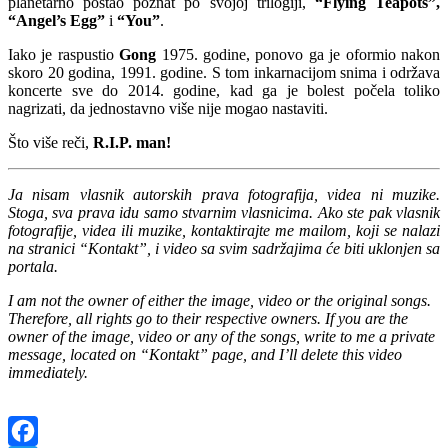
planetarno postao poznat po svojoj trilogiji,
“Flying Teapots”,
“Angel’s Egg”
i
“You”
.
Iako je raspustio
Gong
1975. godine, ponovo ga je oformio nakon
skoro 20 godina, 1991. godine. S tom inkarnacijom snima i održava
koncerte sve do 2014. godine, kad ga je bolest počela toliko
nagrizati, da jednostavno više nije mogao nastaviti.
Što više reči,
R.I.P. man!
Ja nisam vlasnik autorskih prava fotografija, videa ni muzike.
Stoga, sva prava idu samo stvarnim vlasnicima. Ako ste pak vlasnik
fotografije, videa ili muzike, kontaktirajte me mailom, koji se nalazi
na stranici “Kontakt”, i video sa svim sadržajima će biti uklonjen sa
portala.
I am not the owner of either the image, video or the original songs.
Therefore, all rights go to their respective owners. If you are the
owner of the image, video or any of the songs, write to me a private
message, located on “Kontakt” page, and I’ll delete this video
immediately.