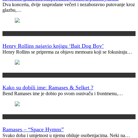
Dva koncerta, dvije rasprodane večeri i nezaboravno putovanje kroz
glazbu,…
Najave
Henry Rollins najavio knjigu ‘Bait Dog Boy’
Henry Rollins se priprema za objavu memoara koji se fokusiraju…
Kako su dobili ime?
Kako su dobili ime: Ramases & Selket ?
Bend Ramases ime je dobio po svom osnivaču i frontmenu,…
Vremeplov
Ramases – “Space Hymns”
Svako doba i umjetnost u njemu obiluje osobenjacima. Neki na…