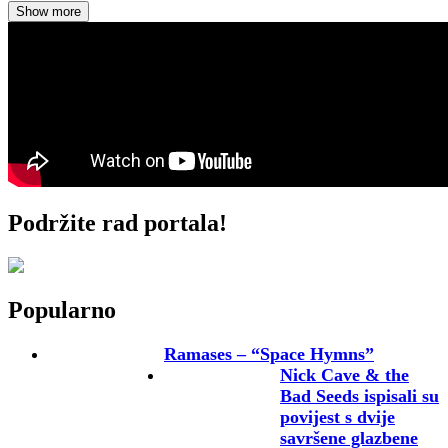
Show more
Podržite rad portala!
Popularno
Ramases – “Space Hymns”
Nick Cave & the
Bad Seeds ispisali su
povijest s dvije
savršene glazbene