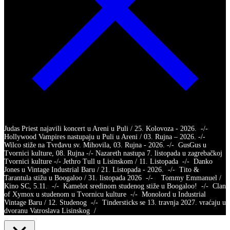
Judas Priest najavili koncert u Areni u Puli / 25. Kolovoza - 2026. -/-
Hollywood Vampires nastupaju u Puli u Areni / 03. Rujna – 2026. -/-
Wilco stiže na Tvrđavu sv. Mihovila, 03. Rujna - 2026. -/- GusGus u
Tvornici kulture, 08. Rujna -/- Nazareth nastupa 7. listopada u zagrebačkoj
Tvornici kulture -/- Jethro Tull u Lisinskom / 11. Listopada -/- Danko
Jones u Vintage Industrial Baru / 21. Listopada - 2026. -/- Tito &
Tarantula stižu u Boogaloo / 31. listopada 2026 -/- Tommy Emmanuel /
Kino SC, 5.11. -/- Kamelot sredinom studenog stiže u Boogaloo! -/- Clan
of Xymox u studenom u Tvornicu kulture -/- Monolord u Industrial
Vintage Baru / 12. Studenog -/- Tindersticks se 13. travnja 2027. vraćaju u
dvoranu Vatroslava Lisinskog /