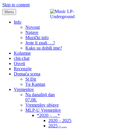
Skip to content
Menu
samo muzika i …..
Info
Novosti
Najave
Muzički info
Jeste li znali …?
Kako su dobili ime?
Kolumne
chit-chat
Osvrti
Recenzije
Domaća scena
St Đir
Tg Kantun
Vremeplov
Na današnji dan
07.08.
Vremeplov objave
MLP-U Vremeplov
*2020 – …*
2020 – 2025
2025 – …