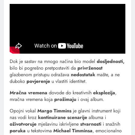
Dok je sastav na mnogo načina bio model
dosljednosti,
bilo bi pogrešno pretpostaviti da
privrženost
glazbenom pristupu odražava
nedostatak
mašte, a ne
duboko
povjerenje
u vlastiti identitet.
Mračna vremena
dovode do kreativnih
eksplozija
,
mračna vremena koja
prožimaju
i ovaj album.
Opojni vokal
Margo Timmins
je glavni instrument koji
nas vodi kroz
kontinuirane scenarije
albuma i
oživotvoruje
mješavinu iskrivljene
stvarnosti
i snažnih
poruka
u tekstovima
Michael Timminsa
, emocionalno