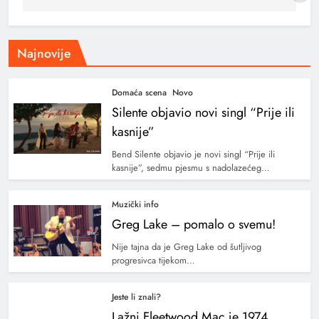
Najnovije
Domaća scena
Novo
Silente objavio novi singl “Prije ili
kasnije”
Bend Silente objavio je novi singl “Prije ili
kasnije”, sedmu pjesmu s nadolazećeg…
Muzički info
Greg Lake – pomalo o svemu!
Nije tajna da je Greg Lake od šutljivog
progresivca tijekom…
Jeste li znali?
Lažni Fleetwood Mac je 1974.