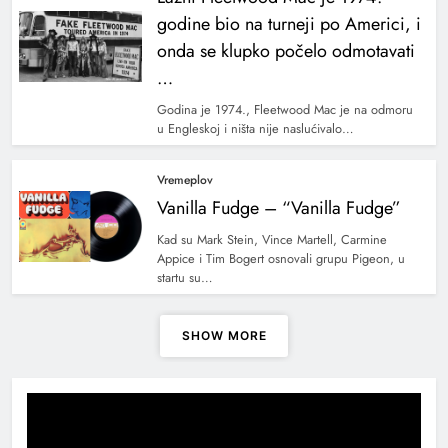
godine bio na turneji po Americi, i
onda se klupko počelo odmotavati
…
Godina je 1974., Fleetwood Mac je na odmoru
u Engleskoj i ništa nije naslućivalo…
Vremeplov
Vanilla Fudge – “Vanilla Fudge”
Kad su Mark Stein, Vince Martell, Carmine
Appice i Tim Bogert osnovali grupu Pigeon, u
startu su…
SHOW MORE