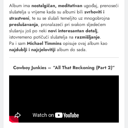
Album ima
nostalgičan, meditativan
ugođaj, prenoseći
slušatelja u vrijeme kada su albumi bili
svrhoviti i
strastveni
, te su se slušali temeljito uz mnogobrojna
preslušavanja
, pronalazeći pri svakom sljedećem
slušanju još po neki
novi interesantan detalj
,
istovremeno potičući slušatelja na
razmišljanje
.
Pa i sam
Michael Timmins
opisuje ovaj album kao
najdublji i najcjelovitiji
album do sada.
Cowboy Junkies – “All That Reckoning (Part 2)”