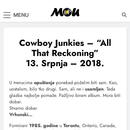
samo muzika i …..
MENU
Cowboy Junkies – “All
That Reckoning”
13. Srpnja – 2018.
U trenucima
opuštanja
ponekad poželim biti sam. Kao,
uostalom, bilo tko drugi. Sam, ali ne i
usamljen
. Tada
glazba najbolje pomaže. Pažljivo biram album. Mora biti
dobar.
Stvarno dobar.
Vrhunski…
Formirani
1985. godine
u
Torontu
, Ontario, Canada,