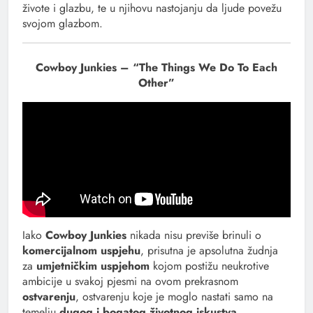
živote i glazbu, te u njihovu nastojanju da ljude povežu
svojom glazbom.
Cowboy Junkies – “The Things We Do To Each
Other”
Iako
Cowboy Junkies
nikada nisu previše brinuli o
komercijalnom uspjehu
, prisutna je apsolutna žudnja
za
umjetničkim uspjehom
kojom postižu neukrotive
ambicije u svakoj pjesmi na ovom prekrasnom
ostvarenju
, ostvarenju koje je moglo nastati samo na
temelju
dugog i bogatog životnog iskustva.