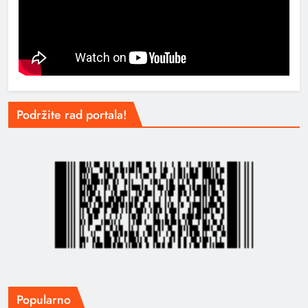
Podržite rad portala!
Popularno