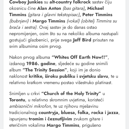
Cowboy Junkies
su
alt-country folkrock
sastav čiju
okosnicu čine
Alan Anton
(bas gitara)
, Michael
Timmins
(gitara i glavni tekstopisac)
, Peter Timmins
(bubnjevi)
i
Margo Timmins
(vokal) (obitelj Timmins
su
braća i sestra)
. Ovaj sastav je do danas ostao
nepromijenjen, osim što su na nekoliko albuma nastupali
gostujući glazbenici, prije svega
Jeff Bird
prisutan na
svim albumima osim prvog.
Nakon prvog albuma
“Whites Off Earth Now!!”
,
izdanog
1986. godine
, sljedeće su godine snimili
album
“The Trinity Session”
, koji im je donio
naklonost
kritike, široku publiku i svjetsku slavu
, te u
relativno kratkom vremenu postao višestruko platinast.
Snimljen u crkvi
“Church of the Holy Trinity”
u
Torontu
, u relativno skromnim uvjetima, koristeći
ambisonični mikrofon
, te uz njihovu mješavinu
tradicionalnog
countryja, bluesa, folka, rocka i jazza
,
ispunjenu
tromim i čeznutljivim
zvukom gitare i
eteričnim vokalima
Margo Timmins
, prigušeno