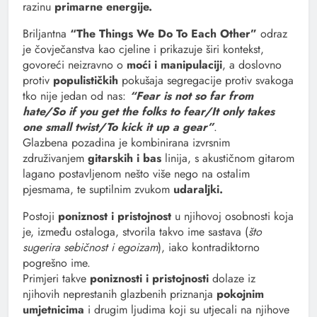
razinu
primarne energije.
Briljantna
“The Things We Do To Each Other”
odraz
je čovječanstva kao cjeline i prikazuje širi kontekst,
govoreći neizravno o
moći i manipulaciji
, a doslovno
protiv
populističkih
pokušaja segregacije protiv svakoga
tko nije jedan od nas:
“Fear is not so far from
hate/So if you get the folks to fear/It only takes
one small twist/To kick it up a gear”
.
Glazbena pozadina je kombinirana izvrsnim
združivanjem
gitarskih i bas
linija, s akustičnom gitarom
lagano postavljenom nešto više nego na ostalim
pjesmama, te suptilnim zvukom
udaraljki.
Postoji
poniznost i pristojnost
u njihovoj osobnosti koja
je, između ostaloga, stvorila takvo ime sastava (
što
sugerira sebičnost i egoizam
), iako kontradiktorno
pogrešno ime.
Primjeri takve
poniznosti i pristojnosti
dolaze iz
njihovih neprestanih glazbenih priznanja
pokojnim
umjetnicima
i drugim ljudima koji su utjecali na njihove