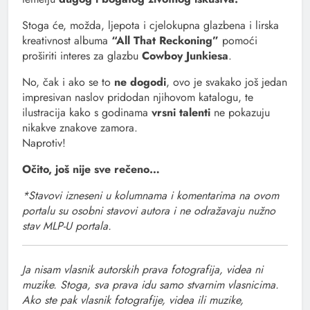
Stoga će, možda, ljepota i cjelokupna glazbena i lirska
kreativnost albuma
“All That Reckoning”
pomoći
proširiti interes za glazbu
Cowboy Junkiesa
.
No, čak i ako se to
ne dogodi
, ovo je svakako još jedan
impresivan naslov pridodan njihovom katalogu, te
ilustracija kako s godinama
vrsni talenti
ne pokazuju
nikakve znakove zamora.
Naprotiv!
Očito, još nije sve rečeno…
*Stavovi izneseni u kolumnama i komentarima na ovom
portalu su osobni stavovi autora i ne odražavaju nužno
stav MLP-U portala.
Ja nisam vlasnik autorskih prava fotografija, videa ni
muzike. Stoga, sva prava idu samo stvarnim vlasnicima.
Ako ste pak vlasnik fotografije, videa ili muzike,