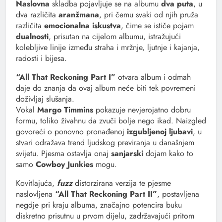
Naslovna
skladba pojavljuje se na albumu
dva puta
, u
dva različita
aranžmana
, pri čemu svaki od njih pruža
različita
emocionalna iskustva
, čime se ističe pojam
dualnosti
, prisutan na cijelom albumu, istražujući
kolebljive linije između straha i mržnje, ljutnje i kajanja,
radosti i bijesa.
“All That Reckoning Part I”
otvara album i odmah
daje do znanja da ovaj album neće biti tek povremeni
doživljaj slušanja.
Vokal
Margo Timmins
pokazuje nevjerojatno dobru
formu, toliko živahnu da zvuči bolje nego ikad. Naizgled
govoreći o ponovno pronađenoj
izgubljenoj ljubavi
, u
stvari odražava trend ljudskog previranja u današnjem
svijetu. Pjesma ostavlja onaj
sanjarski
dojam kako to
samo
Cowboy Junkies
mogu.
Kovitlajuća,
fuzz
distorzirana verzija te pjesme
naslovljena
“All That Reckoning Part II”
, postavljena
negdje pri kraju albuma, značajno potencira buku
diskretno prisutnu u prvom dijelu, zadržavajući pritom