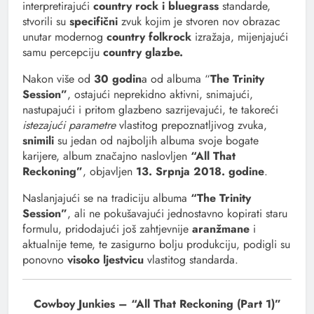
interpretirajući
country rock i bluegrass
standarde,
stvorili su
specifični
zvuk kojim je stvoren nov obrazac
unutar modernog
country folkrock
izražaja, mijenjajući
samu percepciju
country glazbe.
Nakon više od
30 godin
a od albuma “
The Trinity
Session”
, ostajući neprekidno aktivni, snimajući,
nastupajući i pritom glazbeno sazrijevajući, te takoreći
istezajući parametre
vlastitog prepoznatljivog zvuka,
snimili
su jedan od najboljih albuma svoje bogate
karijere, album značajno naslovljen
“All That
Reckoning”
, objavljen
13. Srpnja 2018. godine
.
Naslanjajući se na tradiciju albuma
“The Trinity
Session”
, ali ne pokušavajući jednostavno kopirati staru
formulu, pridodajući još zahtjevnije
aranžmane
i
aktualnije teme, te zasigurno bolju produkciju, podigli su
ponovno
visoko ljestvicu
vlastitog standarda.
Cowboy Junkies – “All That Reckoning (Part 1)”