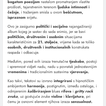
bogatom poezijom
nastalom promatranjem vlastite
prošlosti, tajanstvenim terenom
ljudske intimnosti i
čežnje
, i traženjem smisla u ovom
bešćutnom,
ispraznom
svijetu.
Ovo je zasigurno
politički i socijalno
najangažiraniji
album kojeg je sastav do sada snimio, jer se bavi
političkim, društvenim i osobnim
situacijama
karakterističnim za
21. stoljeće
, vrijeme kada se toliko
osobnih, društvenih i institucionalnih
konstrukata
raspada i odbacuje.
Međutim, pored svih izraza trenutačne
tjeskobe
, postoji
i spremnost vidjeti nadu, nadu u povratak jednostavnijim
vremenima
i tradicionalnim sustavima
vjerovanja.
Kao takvi, tekstovi su izvrsno
integrirani
s hipnotičkim
ambijentom
harmonija
, postignutim, između ostaloga, i
odmjerenim
kalibriranjem
blues
rifova
i
gritty rock
zvuka
, uz gostujuće zvuke
violine
i
klavijatura
, pri
čemu je osnovni element njihova izraza
senzualnost.