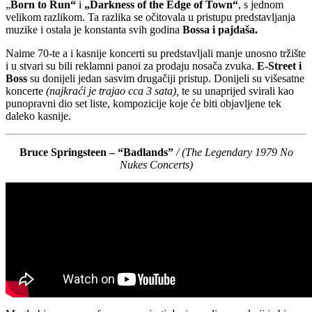
„
Born to Run“
i
„Darkness of the Edge of Town“
, s jednom
velikom razlikom. Ta razlika se očitovala u pristupu predstavljanja
muzike i ostala je konstanta svih godina
Bossa i pajdaša.
Naime 70-te a i kasnije koncerti su predstavljali manje unosno tržište
i u stvari su bili reklamni panoi za prodaju nosača zvuka.
E-Street i
Boss
su donijeli jedan sasvim drugačiji pristup. Donijeli su višesatne
koncerte
(najkraći je trajao cca 3 sata),
te su unaprijed svirali kao
punopravni dio set liste, kompozicije koje će biti objavljene tek
daleko kasnije.
Bruce Springsteen – “Badlands”
/ (The Legendary 1979 No
Nukes Concerts)