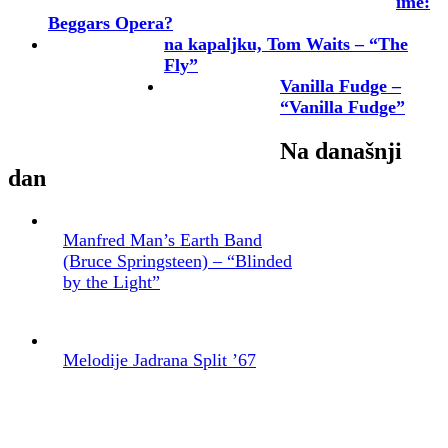
ime:
Beggars Opera?
na kapaljku, Tom Waits – “The
Fly”
Vanilla Fudge –
“Vanilla Fudge”
Na današnji
dan
Manfred Man’s Earth Band
(Bruce Springsteen) – “Blinded
by the Light”
Melodije Jadrana Split ’67