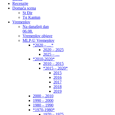
Recenzije
Domaća scena
St Đir
Tg Kantun
Vremeplov
Na današnji dan
06.08.
Vremeplov objave
MLP-U Vremeplov
*2020 – …*
2020 – 2025
2025 – …
*2010-2020*
2010 – 2015
*2015 – 2020*
2015
2016
2017
2018
2019
2000 – 2010
1990 – 2000
1980 – 1990
*1970-1980*
1970 – 1975