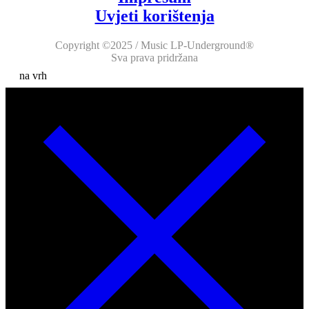
Uvjeti korištenja
Copyright ©2025 / Music LP-Underground®
Sva prava pridržana
na vrh