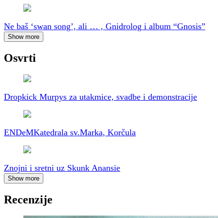
Ne baš ‘swan song’, ali … , Gnidrolog i album “Gnosis”
Show more
Osvrti
Dropkick Murpys za utakmice, svadbe i demonstracije
ENDeM
Katedrala sv.Marka, Korčula
Znojni i sretni uz Skunk Anansie
Show more
Recenzije