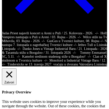
Judas Priest najavili koncert u Areni u Puli / 25. Kolovoza - 2026. -/- Holl
Vampires nastupaju u Puli u Areni / 03. Rujna – 2026. -/- Wilco stiže na Tvr
Mihovila, 03. Rujna - 2026. -/- GusGus u Tvornici kulture, 08. Rujna -/- Na
nastupa 7. listopada u zagrebačkoj Tvornici kulture -/- Jethro Tull u Lisinsko
Listopada -/- Danko Jones u Vintage Industrial Baru / 21. Listopada - 2026.
& Tarantula stižu u Boogaloo / 31. listopada 2026 -/- Tommy Emmanuel /
SC, 5.11. -/- Kamelot sredinom studenog stiže u Boogaloo! -/- Clan of X
studenom u Tvornicu kulture -/- Monolord u Industrial Vintage Baru / 12.
-/- Tindersticks se 13. travnja 2027. vraćaju u dvoranu Vatroslava Lisins
Zatvori
Privacy Overview
This website uses cookies to improve your experience while you
navigate through the website. Out of these cookies, the cookies that