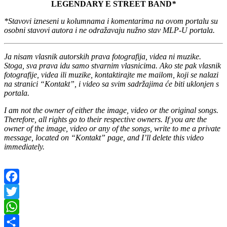
LEGENDARY E STREET BAND
*
*Stavovi izneseni u kolumnama i komentarima na ovom portalu su
osobni stavovi autora i ne odražavaju nužno stav MLP-U portala.
Ja nisam vlasnik autorskih prava fotografija, videa ni muzike.
Stoga, sva prava idu samo stvarnim vlasnicima. Ako ste pak vlasnik
fotografije, videa ili muzike, kontaktirajte me mailom, koji se nalazi
na stranici “Kontakt”, i video sa svim sadržajima će biti uklonjen s
portala.
I am not the owner of either the image, video or the original songs.
Therefore, all rights go to their respective owners. If you are the
owner of the image, video or any of the songs, write to me a private
message, located on “Kontakt” page, and I’ll delete this video
immediately.
Facebook
Twitter
WhatsApp