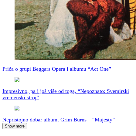
Priča o grupi Beggars Opera i albumu “Act One”
Impresivno, pa i još više od toga, “Nepoznato: Svemirski
vremenski stroj”
Nepristojno dobar album, Grim Burns – “Majesty”
Show more