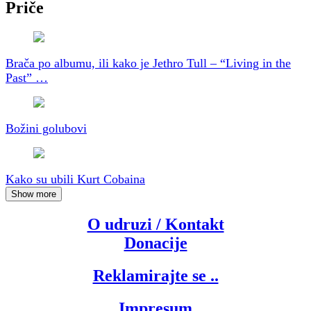
Priče
Brača po albumu, ili kako je Jethro Tull – “Living in the
Past” …
Božini golubovi
Kako su ubili Kurt Cobaina
Show more
O udruzi / Kontakt
Donacije
Reklamirajte se ..
Impresum