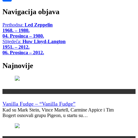
Share
Navigacija objava
Prethodna:
Led Zeppelin
1968. – 1980.
04. Prosinca – 1980.
Slijedeća:
Huw Lloyd-Langton
1951. – 2012.
06. Prosinca – 2012.
Najnovije
Vremeplov
Vanilla Fudge – “Vanilla Fudge”
Kad su Mark Stein, Vince Martell, Carmine Appice i Tim
Bogert osnovali grupu Pigeon, u startu su…