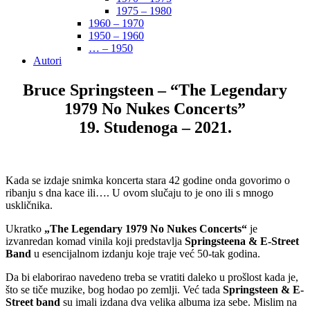
1975 – 1980
1960 – 1970
1950 – 1960
… – 1950
Autori
Bruce Springsteen – “The Legendary
1979 No Nukes Concerts”
19. Studenoga – 2021.
Kada se izdaje snimka koncerta stara 42 godine onda govorimo o
ribanju s dna kace ili…. U ovom slučaju to je ono ili s mnogo
uskličnika.
Ukratko
„The Legendary 1979 No Nukes Concerts“
je
izvanredan komad vinila koji predstavlja
Springsteena & E-Street
Band
u esencijalnom izdanju koje traje već 50-tak godina.
Da bi elaborirao navedeno treba se vratiti daleko u prošlost kada je,
što se tiče muzike, bog hodao po zemlji. Već tada
Springsteen & E-
Street band
su imali izdana dva velika albuma iza sebe. Mislim na