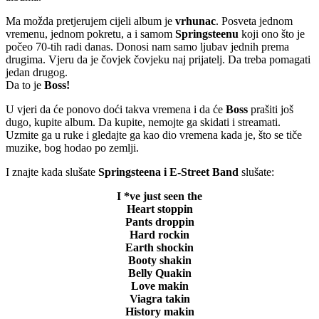
Ma možda pretjerujem cijeli album je
vrhunac
. Posveta jednom
vremenu, jednom pokretu, a i samom
Springsteenu
koji ono što je
počeo 70-tih radi danas. Donosi nam samo ljubav jednih prema
drugima. Vjeru da je čovjek čovjeku naj prijatelj. Da treba pomagati
jedan drugog.
Da to je
Boss!
U vjeri da će ponovo doći takva vremena i da će
Boss
prašiti još
dugo, kupite album. Da kupite, nemojte ga skidati i streamati.
Uzmite ga u ruke i gledajte ga kao dio vremena kada je, što se tiče
muzike, bog hodao po zemlji.
I znajte kada slušate
Springsteena i E-Street Band
slušate:
I *ve just seen the
Heart stoppin
Pants droppin
Hard rockin
Earth shockin
Booty shakin
Belly Quakin
Love makin
Viagra takin
History makin