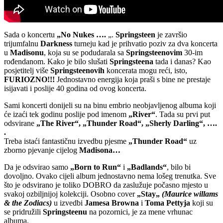
Sada o koncertu
„No Nukes ….
„.
Springsteen
je završio
trijumfalnu
Darkness
turneju kad je prihvatio poziv za dva koncerta
u
Madisonu
, koja su se podudarala sa
Springsteenovim
30-im
rođendanom. Kako je bilo slušati
Springsteena
tada i danas? Kao
posjetitelj više
Springsteenovih
koncerata mogu reći, isto,
FURIOZNO!!!
Jednostavno energija koja praši s bine ne prestaje
isijavati i poslije 40 godina od ovog koncerta.
Sami koncerti donijeli su na binu embrio neobjavljenog albuma koji
će izaći tek godinu poslije pod imenom
„River“
. Tada su prvi put
odsvirane
„The River“, „Thunder Road“, „Sherly Darling“, ….
.
Treba istaći fantastičnu izvedbu pjesme
„Thunder Road“
uz
zborno pjevanje cijelog
Madisona…
Da je odsvirao samo
„Born to Run“
i
„Badlands“
, bilo bi
dovoljno. Ovako cijeli album jednostavno nema lošeg trenutka. Sve
što je odsvirano je toliko DOBRO da zaslužuje počasno mjesto u
svakoj ozbiljnijoj kolekciji. Osobno cover
„Stay„
(Maurice willams
& the Zodiacs)
u izvedbi
Jamesa Browna
i
Toma Pettyja
koji su
se pridružili
Springsteenu
na pozornici, je za mene vrhunac
albuma.