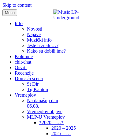
Skip to content
Menu
samo muzika i …..
Info
Novosti
Najave
Muzički info
Jeste li znali …?
Kako su dobili ime?
Kolumne
chit-chat
Osvrti
Recenzije
Domaća scena
St Đir
Tg Kantun
Vremeplov
Na današnji dan
06.08.
Vremeplov objave
MLP-U Vremeplov
*2020 – …*
2020 – 2025
2025 – …