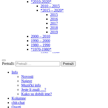
*2010-2020*
2010 – 2015
*2015 – 2020*
2015
2016
2017
2018
2019
2000 – 2010
1990 – 2000
1980 – 1990
*1970-1980*
1970 – 1975
1975 – 1980
1960 – 1970
Pretraži:
1950 – 1960
… – 1950
Info
Autori
Novosti
Najave
Muzički info
Jeste li znali …?
Kako su dobili ime?
Kolumne
chit-chat
Osvrti