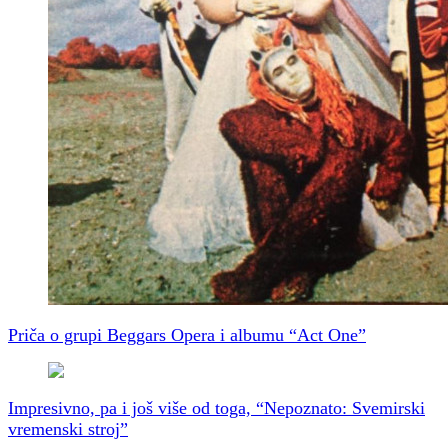
Priča o grupi Beggars Opera i albumu “Act One”
Impresivno, pa i još više od toga, “Nepoznato: Svemirski
vremenski stroj”