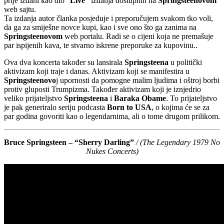
prije izdani kao dio “
Live”
izdanja dostupnih na
Springsteenovom
web sajtu.
Ta izdanja autor članka posjeduje i preporučujem svakom tko voli,
da ga za smiješne novce kupi, kao i sve ono što ga zanima na
Springsteenovom
web portalu. Radi se o cijeni koja ne premašuje
par ispijenih kava, te stvarno iskrene preporuke za kupovinu..
Ova dva koncerta također su lansirala
Springsteena
u politički
aktivizam koji traje i danas. Aktivizam koji se manifestira u
Springsteenovo
j upornosti da pomogne malim ljudima i oštroj borbi
protiv gluposti Trumpizma. Također aktivizam koji je iznjedrio
veliko prijateljstvo
Springsteena
i
Baraka Obame
. To prijateljstvo
je pak generiralo seriju podcasta
Born to USA
, o kojima će se za
par godina govoriti kao o legendarnima, ali o tome drugom prilikom.
Bruce Springsteen – “Sherry Darling”
/ (The Legendary 1979 No
Nukes Concerts)