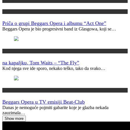
Kolumne
Recenzije
Priča o grupi Beggars Opera i albumu “Act One”
Beggars Opera je bio progresivni band iz Glasgowa, koji se…
Novosti
na kapaljku, Tom Waits – “The Fly”
Kod njega sve ide sporo, nekako teško, tako da svako…
Muzički info
Beggars Opera u TV emisiji Beat-Club
Danas je nemoguće pojmiti gabarite koje je glazba nekada
zauzimala…
Show more