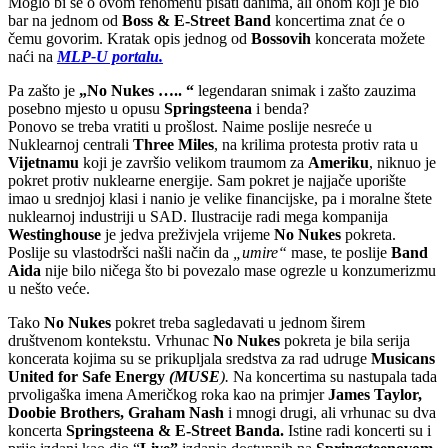
Moglo bi se o ovom fenomenu pisati danima, ali onom koji je bio
bar na jednom od
Boss & E-Street Band
koncertima znat će o
čemu govorim. Kratak opis jednog od
Bossovih
koncerata možete
naći na
MLP-U portalu.
Pa zašto je
„No Nukes ….. “
legendaran snimak i zašto zauzima
posebno mjesto u opusu
Springsteena
i benda?
Ponovo se treba vratiti u prošlost. Naime poslije nesreće u
Nuklearnoj centrali
Three Miles
, na krilima protesta protiv rata u
Vijetnamu
koji je završio velikom traumom za
Ameriku
, niknuo je
pokret protiv nuklearne energije. Sam pokret je najjače uporište
imao u srednjoj klasi i nanio je velike financijske, pa i moralne štete
nuklearnoj industriji u SAD. Ilustracije radi mega kompanija
Westinghouse
je jedva preživjela vrijeme
No Nukes
pokreta.
Poslije su vlastodršci našli način da
„umire“
mase, te poslije
Band
Aida
nije bilo ničega što bi povezalo mase ogrezle u konzumerizmu
u nešto veće.
Tako
No Nukes
pokret treba sagledavati u jednom širem
društvenom kontekstu. Vrhunac
No Nukes
pokreta je bila serija
koncerata kojima su se prikupljala sredstva za rad udruge
Musicans
United for Safe Energy
(MUSE
).
Na koncertima su nastupala tada
prvoligaška imena Američkog roka kao na primjer
James Taylor,
Doobie Brothers, Graham Nash
i mnogi drugi, ali vrhunac su dva
koncerta
Springsteena & E-Street Banda.
Istine radi koncerti su i