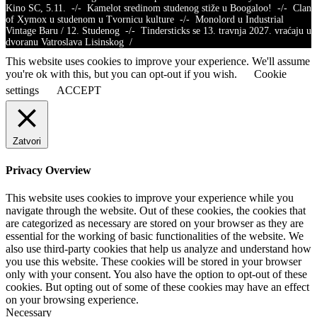
Kino SC, 5.11. -/- Kamelot sredinom studenog stiže u Boogaloo! -/- Clan
of Xymox u studenom u Tvornicu kulture -/- Monolord u Industrial
Vintage Baru / 12. Studenog -/- Tindersticks se 13. travnja 2027. vraćaju u
dvoranu Vatroslava Lisinskog /
This website uses cookies to improve your experience. We'll assume
you're ok with this, but you can opt-out if you wish.
Cookie
settings
ACCEPT
Zatvori
Privacy Overview
This website uses cookies to improve your experience while you
navigate through the website. Out of these cookies, the cookies that
are categorized as necessary are stored on your browser as they are
essential for the working of basic functionalities of the website. We
also use third-party cookies that help us analyze and understand how
you use this website. These cookies will be stored in your browser
only with your consent. You also have the option to opt-out of these
cookies. But opting out of some of these cookies may have an effect
on your browsing experience.
Necessary