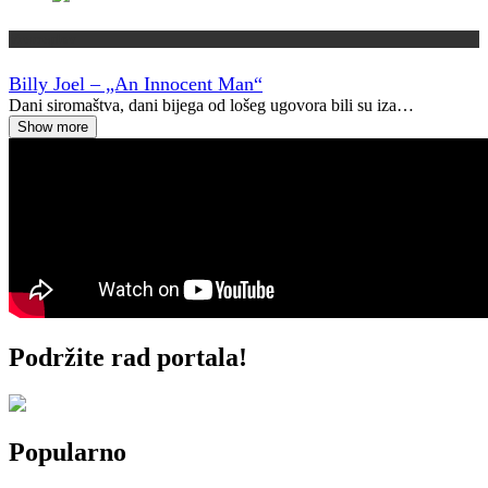
Vremeplov
Billy Joel – „An Innocent Man“
Dani siromaštva, dani bijega od lošeg ugovora bili su iza…
Show more
Podržite rad portala!
Popularno