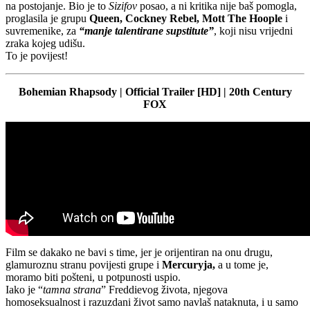
na postojanje. Bio je to
Sizifov
posao, a ni kritika nije baš pomogla,
proglasila je grupu
Queen, Cockney Rebel, Mott The Hoople
i
suvremenike, za
“manje talentirane supstitute”
, koji nisu vrijedni
zraka kojeg udišu.
To je povijest!
Bohemian Rhapsody | Official Trailer [HD] | 20th Century
FOX
Film se dakako ne bavi s time, jer je orijentiran na onu drugu,
glamuroznu stranu povijesti grupe i
Mercuryja,
a u tome je,
moramo biti pošteni, u potpunosti uspio.
Iako je “
tamna strana
” Freddievog života, njegova
homoseksualnost i razuzdani život samo navlaš nataknuta, i u samo