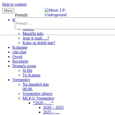
Skip to content
Menu
samo muzika i …..
Pretraži:
Info
Novosti
Najave
Muzički info
Jeste li znali …?
Kako su dobili ime?
Kolumne
chit-chat
Osvrti
Recenzije
Domaća scena
St Đir
Tg Kantun
Vremeplov
Na današnji dan
08.08.
Vremeplov objave
MLP-U Vremeplov
*2020 – …*
2020 – 2025
2025 – …