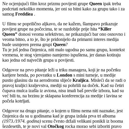
Ne ocjenjujući film kroz prizmu povijesti grupe
Queen
ipak treba
podcrtati nekoliko momenta, jer oni su bitni kako za grupu tako i za
samog
Freddiea
.
U filmu se poprilično aljkavo, da ne kažem, šlampavo prikazuje
povijest grupe na počecima, te se razdoblje prije hita
“Killer
Queen”
donosi veoma selektivno, ne prikazujući bar ono osnovno i
veoma bitno, a to je, što je pridonijelo da primarni interes medija
bude usmjeren prema grupi
Queen
?
Tu je još jedna činjenica, niti malo ugodna po samu grupu, kontekst
vremena, te stog vjerojatno namjerno ispuštena, jer danas kotiraju
kao jedna od najvećih grupa u povijesti.
Odgovor na prvo pitanje leži u triku managera, koji je na početku
karijere benda, po povratku u
London
s mini turneje, u medije
pustio glasinu da na aerodromu slijeće
Kraljica
. Misleći da se radi o
pravoj kraljici kraljevstva, mediji su pohrlili na doček. Kad su četiri
čupava mulca izašla iz aviona, nisu imali baš previše izbora, kad su
već bili tu, na brzinu je sklapana konferencija za medije i lavina se
počela kotrljati.
Odgovor na drugo pitanje, o kojem u filmu nema niti naznake, jest
činjenica da su u godinama kad je grupa izdala prva tri albuma
(1973./1974. godina)
scenu čvrsto držali velikani ponikli iz booma
šezdesetih, te je novi val
Otočkog
rocka morao sebi izboriti pravo