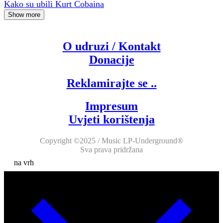
Kako su ubili Kurt Cobaina
Show more
O udruzi / Kontakt
Donacije
Reklamirajte se ..
Impresum
Uvjeti korištenja
Copyright ©2025 / Music LP-Underground®
Sva prava pridržana
na vrh