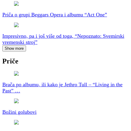
Priča o grupi Beggars Opera i albumu “Act One”
Impresivno, pa i još više od toga, “Nepoznato: Svemirski
vremenski stroj”
Show more
Priče
Brača po albumu, ili kako je Jethro Tull – “Living in the
Past” …
Božini golubovi