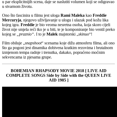
u par eksplicitnijih scena, daje se naslutiti volumen koji se odigravao
u stvarnom životu.
Ono što fascinira u filmu jest uloga
Rami Maleka
kao
Freddie
Mercuryja
, njegovo uživljavanje u ulogu i ulazak pod kožu lika
kojeg igra.
Freddie
je bio veoma nesretna osoba, koja skoro cijeli
život nije smjela reći tko je u biti, te je komponiranje bio ventil preko
kojeg se
„praznio“
. I to je
Malek
majstorski „
skinuo
“!
Film obiluje „
snapshoot
“ scenama koje dižu atmosferu filma, ali ono
što ga pogoni jest dinamika dobivena kratkim rezovima i brutalnom
izmjenom tempa radnje i trenutka, dakako, popraćeno moćnim
sekvencama iz pjesama grupe.
BOHEMIAN RHAPSODY MOVIE 2018 [ LIVE AID
COMPLETE SONGS Side by Side with the QUEEN LIVE
AID 1985 ]