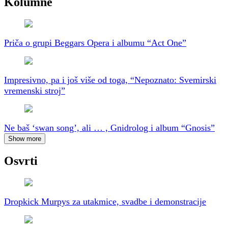
Kolumne
Priča o grupi Beggars Opera i albumu “Act One”
Impresivno, pa i još više od toga, “Nepoznato: Svemirski
vremenski stroj”
Ne baš ‘swan song’, ali … , Gnidrolog i album “Gnosis”
Show more
Osvrti
Dropkick Murpys za utakmice, svadbe i demonstracije