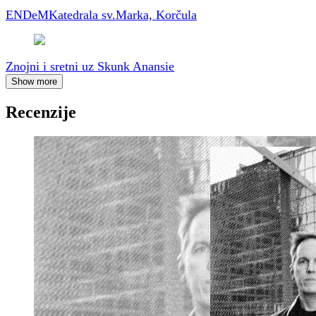
ENDeM
Katedrala sv.Marka, Korčula
Znojni i sretni uz Skunk Anansie
Show more
Recenzije