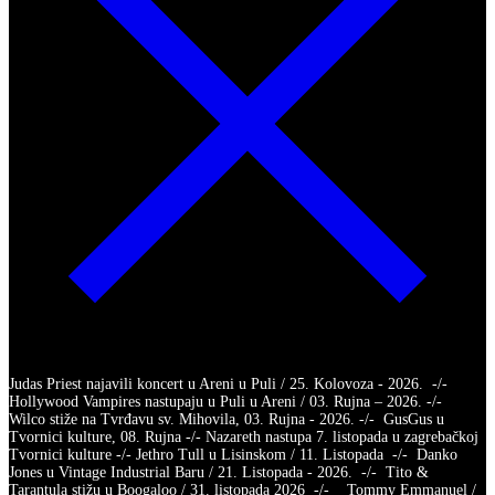
Judas Priest najavili koncert u Areni u Puli / 25. Kolovoza - 2026. -/-
Hollywood Vampires nastupaju u Puli u Areni / 03. Rujna – 2026. -/-
Wilco stiže na Tvrđavu sv. Mihovila, 03. Rujna - 2026. -/- GusGus u
Tvornici kulture, 08. Rujna -/- Nazareth nastupa 7. listopada u zagrebačkoj
Tvornici kulture -/- Jethro Tull u Lisinskom / 11. Listopada -/- Danko
Jones u Vintage Industrial Baru / 21. Listopada - 2026. -/- Tito &
Tarantula stižu u Boogaloo / 31. listopada 2026 -/- Tommy Emmanuel /