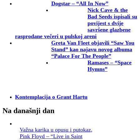
Dogstar – “All In Now”
Nick Cave & the
Bad Seeds ispisali su
povijest s dvije
savršene glazbene
rasprodane večeri u pulskoj areni
Greta Van Fleet objavili “Saw You
Stand” kao najavu novog albuma
“Palace For The People”
Ramases – “Space
Hymns”
Kontemplacija o Grant Hartu
Na današnji dan
Važna karika u opusu i putokaz,
Pink Floyd – “Live in Saint