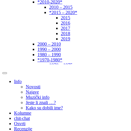
*2010-2020*
2010 – 2015
*2015 – 2020*
2015
2016
2017
2018
2019
2000 – 2010
1990 – 2000
1980 – 1990
*1970-1980*
1970 – 1975
1975 – 1980
1960 – 1970
1950 – 1960
Info
… – 1950
Novosti
Autori
Najave
Muzički info
Jeste li znali …?
Kako su dobili ime?
Kolumne
chit-chat
Osvrti
Recenzije