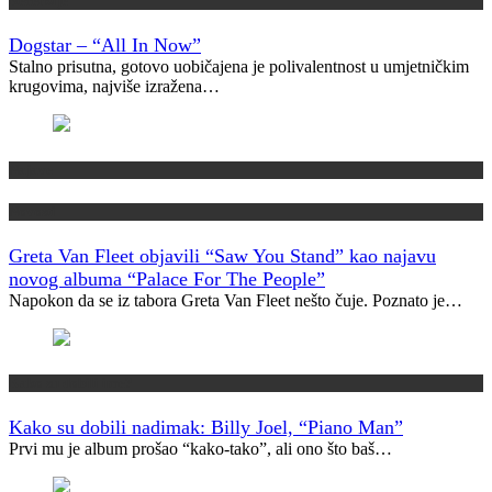
Recenzije
Dogstar – “All In Now”
Stalno prisutna, gotovo uobičajena je polivalentnost u umjetničkim
krugovima, najviše izražena…
Najave
Novosti
Greta Van Fleet objavili “Saw You Stand” kao najavu
novog albuma “Palace For The People”
Napokon da se iz tabora Greta Van Fleet nešto čuje. Poznato je…
Kako su dobili ime?
Kako su dobili nadimak: Billy Joel, “Piano Man”
Prvi mu je album prošao “kako-tako”, ali ono što baš…