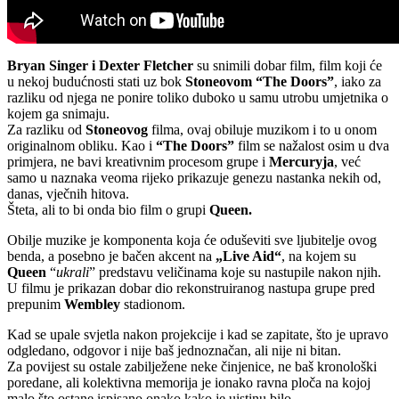
Bryan Singer i Dexter Fletcher
su snimili dobar film, film koji će
u nekoj budućnosti stati uz bok
Stoneovom “The Doors”
, iako za
razliku od njega ne ponire toliko duboko u samu utrobu umjetnika o
kojem ga snimaju.
Za razliku od
Stoneovog
filma, ovaj obiluje muzikom i to u onom
originalnom obliku. Kao i
“The Doors”
film se nažalost osim u dva
primjera, ne bavi kreativnim procesom grupe i
Mercuryja
, već
samo u naznaka veoma rijeko prikazuje genezu nastanka nekih od,
danas, vječnih hitova.
Šteta, ali to bi onda bio film o grupi
Queen.
Obilje muzike je komponenta koja će oduševiti sve ljubitelje ovog
benda, a posebno je bačen akcent na
„Live Aid“
, na kojem su
Queen
“
ukrali
” predstavu veličinama koje su nastupile nakon njih.
U filmu je prikazan dobar dio rekonstruiranog nastupa grupe pred
prepunim
Wembley
stadionom.
Kad se upale svjetla nakon projekcije i kad se zapitate, što je upravo
odgledano, odgovor i nije baš jednoznačan, ali nije ni bitan.
Za povijest su ostale zabilježene neke činjenice, ne baš kronološki
poredane, ali kolektivna memorija je ionako ravna ploča na kojoj
malo što ostane ispisano onako kako je uistinu bilo.